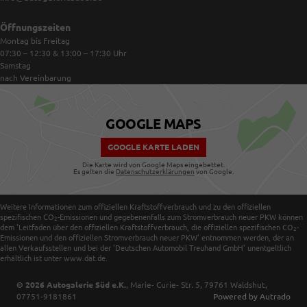
Öffnungszeiten
Montag bis Freitag
07:30 – 12:30 & 13:00 – 17:30
Uhr
Samstag
nach Vereinbarung
GOOGLE MAPS
GOOGLE KARTE LADEN
Die Karte wird von Google Maps eingebettet.
Es gelten die
Datenschutzerklärungen
von Google.
Weitere Informationen zum offiziellen Kraftstoffverbrauch und zu den offiziellen
spezifischen CO
-Emissionen und gegebenenfalls zum Stromverbrauch neuer PKW können
2
dem 'Leitfaden über den offiziellen Kraftstoffverbrauch, die offiziellen spezifischen CO
-
2
Emissionen und den offiziellen Stromverbrauch neuer PKW' entnommen werden, der an
allen Verkaufsstellen und bei der 'Deutschen Automobil Treuhand GmbH' unentgeltlich
erhältlich ist unter www.dat.de.
© 2026
Autogalerie Süd e.K.
,
Marie- Curie- Str. 5
,
79761
Waldshut,
07751-9181861
Powered by Autrado