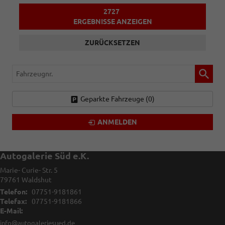
2727
ERGEBNISSE ANZEIGEN
ZURÜCKSETZEN
Fahrzeugnr.
Geparkte Fahrzeuge (
0
)
ANMELDEN
Autogalerie Süd e.K.
Marie- Curie- Str. 5
79761
Waldshut
Telefon:
07751-9181861
Telefax:
07751-9181866
E-Mail:
info@autogaleriesued.de