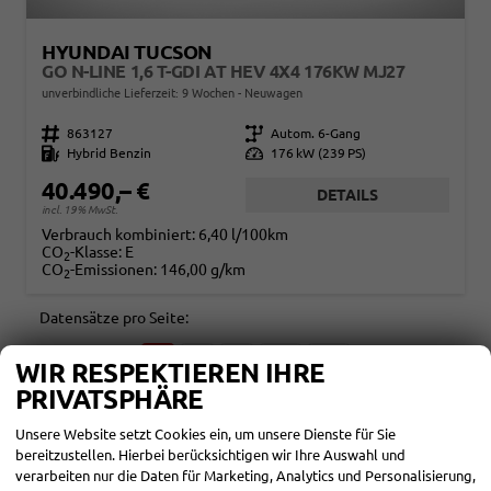
HYUNDAI TUCSON
GO N-LINE 1,6 T-GDI AT HEV 4X4 176KW MJ27
unverbindliche Lieferzeit:
9 Wochen
Neuwagen
Fahrzeugnr.
863127
Getriebe
Autom. 6-Gang
Kraftstoff
Hybrid Benzin
Leistung
176 kW (239 PS)
40.490,– €
DETAILS
incl. 19% MwSt.
Verbrauch kombiniert:
6,40 l/100km
CO
-Klasse:
E
2
CO
-Emissionen:
146,00 g/km
2
Datensätze pro Seite:
10
20
50
100
250
WIR RESPEKTIEREN IHRE
PRIVATSPHÄRE
Seite:
Unsere Website setzt Cookies ein, um unsere Dienste für Sie
bereitzustellen. Hierbei berücksichtigen wir Ihre Auswahl und
verarbeiten nur die Daten für Marketing, Analytics und Personalisierung,