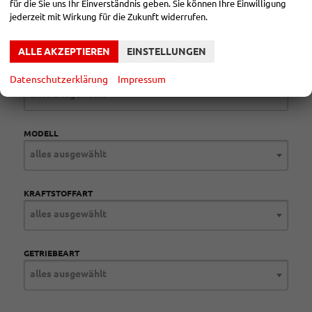
Seiten:
für die Sie uns Ihr Einverständnis geben. Sie können Ihre Einwilligung
jederzeit mit Wirkung für die Zukunft widerrufen.
1
...
12
13
14
15
ALLE AKZEPTIEREN
EINSTELLUNGEN
MARKE
Datenschutzerklärung
Impressum
alles ausgewählt
MODELL
alles ausgewählt
KRAFTSTOFFART
alles ausgewählt
GETRIEBEART
alles ausgewählt