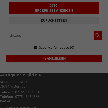
2720
ERGEBNISSE ANZEIGEN
ZURÜCKSETZEN
Fahrzeugnr.
Geparkte Fahrzeuge (
0
)
ANMELDEN
Autogalerie Süd e.K.
Marie- Curie- Str. 5
79761
Waldshut
Telefon:
07751-9181861
Telefax:
07751-9181866
E-Mail:
info@autogaleriesued.de