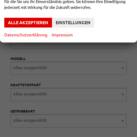
Seiten:
für die Sie uns Ihr Einverständnis geben. Sie können Ihre Einwilligung
jederzeit mit Wirkung für die Zukunft widerrufen.
1
...
12
13
14
ALLE AKZEPTIEREN
EINSTELLUNGEN
MARKE
Datenschutzerklärung
Impressum
alles ausgewählt
MODELL
alles ausgewählt
KRAFTSTOFFART
alles ausgewählt
GETRIEBEART
alles ausgewählt