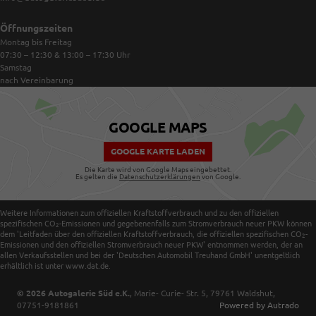
Öffnungszeiten
Montag bis Freitag
07:30 – 12:30 & 13:00 – 17:30
Uhr
Samstag
nach Vereinbarung
GOOGLE MAPS
GOOGLE KARTE LADEN
Die Karte wird von Google Maps eingebettet.
Es gelten die
Datenschutzerklärungen
von Google.
Weitere Informationen zum offiziellen Kraftstoffverbrauch und zu den offiziellen
spezifischen CO
-Emissionen und gegebenenfalls zum Stromverbrauch neuer PKW können
2
dem 'Leitfaden über den offiziellen Kraftstoffverbrauch, die offiziellen spezifischen CO
-
2
Emissionen und den offiziellen Stromverbrauch neuer PKW' entnommen werden, der an
allen Verkaufsstellen und bei der 'Deutschen Automobil Treuhand GmbH' unentgeltlich
erhältlich ist unter www.dat.de.
© 2026
Autogalerie Süd e.K.
,
Marie- Curie- Str. 5
,
79761
Waldshut,
07751-9181861
Powered by Autrado