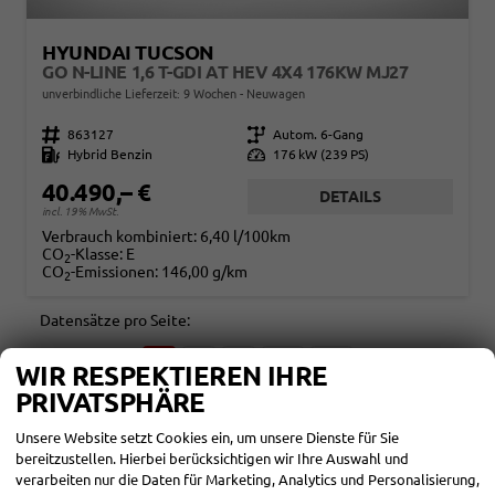
HYUNDAI TUCSON
GO N-LINE 1,6 T-GDI AT HEV 4X4 176KW MJ27
unverbindliche Lieferzeit:
9 Wochen
Neuwagen
Fahrzeugnr.
863127
Getriebe
Autom. 6-Gang
Kraftstoff
Hybrid Benzin
Leistung
176 kW (239 PS)
40.490,– €
DETAILS
incl. 19% MwSt.
Verbrauch kombiniert:
6,40 l/100km
CO
-Klasse:
E
2
CO
-Emissionen:
146,00 g/km
2
Datensätze pro Seite:
10
20
50
100
250
WIR RESPEKTIEREN IHRE
PRIVATSPHÄRE
Seite:
Unsere Website setzt Cookies ein, um unsere Dienste für Sie
bereitzustellen. Hierbei berücksichtigen wir Ihre Auswahl und
verarbeiten nur die Daten für Marketing, Analytics und Personalisierung,