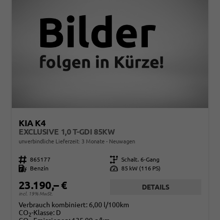
KIA K4
EXCLUSIVE 1,0 T-GDI 85KW
unverbindliche Lieferzeit:
3 Monate
Neuwagen
Fahrzeugnr.
865177
Getriebe
Schalt. 6-Gang
Kraftstoff
Benzin
Leistung
85 kW (116 PS)
23.190,– €
DETAILS
incl. 19% MwSt.
Verbrauch kombiniert:
6,00 l/100km
CO
-Klasse:
D
2