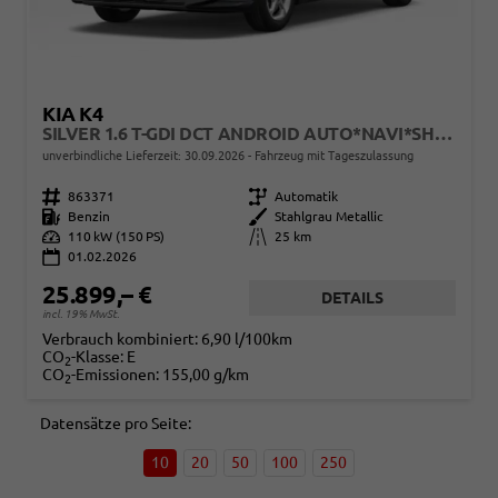
KIA K4
SILVER 1.6 T-GDI DCT ANDROID AUTO*NAVI*SHZ*KAMERA*ACC*KEYLESS*2Z KLIMAAUTO*
unverbindliche Lieferzeit:
30.09.2026
Fahrzeug mit Tageszulassung
Fahrzeugnr.
863371
Getriebe
Automatik
Kraftstoff
Benzin
Außenfarbe
Stahlgrau Metallic
Leistung
110 kW (150 PS)
Kilometerstand
25 km
01.02.2026
25.899,– €
DETAILS
incl. 19% MwSt.
Verbrauch kombiniert:
6,90 l/100km
CO
-Klasse:
E
2
CO
-Emissionen:
155,00 g/km
2
Datensätze pro Seite:
10
20
50
100
250