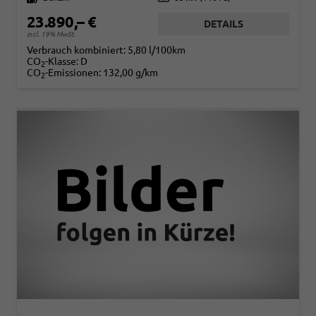
23.890,– €
DETAILS
incl. 19% MwSt.
Verbrauch kombiniert:
5,80 l/100km
CO
-Klasse:
D
2
CO
-Emissionen:
132,00 g/km
2