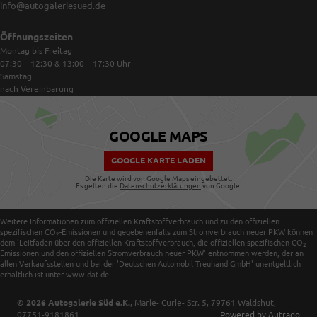
info@autogaleriesued.de
Öffnungszeiten
Montag bis Freitag
07:30 – 12:30 & 13:00 – 17:30
Uhr
Samstag
nach Vereinbarung
GOOGLE MAPS
GOOGLE KARTE LADEN
Die Karte wird von Google Maps eingebettet.
Es gelten die
Datenschutzerklärungen
von Google.
Weitere Informationen zum offiziellen Kraftstoffverbrauch und zu den offiziellen
spezifischen CO
-Emissionen und gegebenenfalls zum Stromverbrauch neuer PKW können
2
dem 'Leitfaden über den offiziellen Kraftstoffverbrauch, die offiziellen spezifischen CO
-
2
Emissionen und den offiziellen Stromverbrauch neuer PKW' entnommen werden, der an
allen Verkaufsstellen und bei der 'Deutschen Automobil Treuhand GmbH' unentgeltlich
erhältlich ist unter www.dat.de.
© 2026
Autogalerie Süd e.K.
,
Marie- Curie- Str. 5
,
79761
Waldshut,
07751-9181861
Powered by Autrado