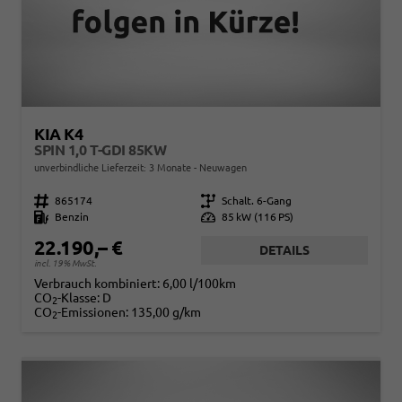
KIA K4
SPIN 1,0 T-GDI 85KW
unverbindliche Lieferzeit:
3 Monate
Neuwagen
Fahrzeugnr.
865174
Getriebe
Schalt. 6-Gang
Kraftstoff
Benzin
Leistung
85 kW (116 PS)
22.190,– €
DETAILS
incl. 19% MwSt.
Verbrauch kombiniert:
6,00 l/100km
CO
-Klasse:
D
2
CO
-Emissionen:
135,00 g/km
2