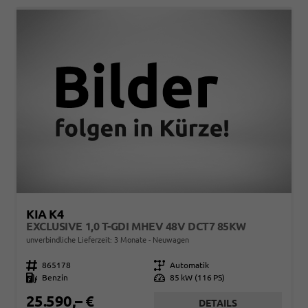
KIA K4
EXCLUSIVE 1,0 T-GDI MHEV 48V DCT7 85KW
unverbindliche Lieferzeit:
3 Monate
Neuwagen
Fahrzeugnr.
865178
Getriebe
Automatik
Kraftstoff
Benzin
Leistung
85 kW (116 PS)
25.590,– €
DETAILS