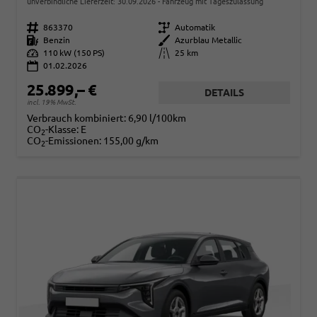
unverbindliche Lieferzeit:
30.09.2026
Fahrzeug mit Tageszulassung
Fahrzeugnr.
863370
Getriebe
Automatik
Kraftstoff
Benzin
Außenfarbe
Azurblau Metallic
Leistung
110 kW (150 PS)
Kilometerstand
25 km
01.02.2026
25.899,– €
DETAILS
incl. 19% MwSt.
Verbrauch kombiniert:
6,90 l/100km
CO
-Klasse:
E
2
CO
-Emissionen:
155,00 g/km
2