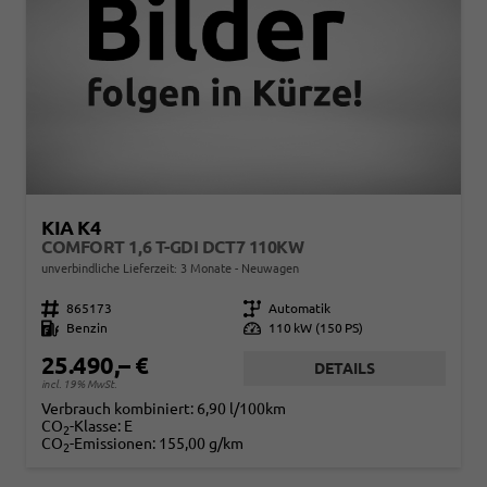
KIA K4
COMFORT 1,6 T-GDI DCT7 110KW
unverbindliche Lieferzeit:
3 Monate
Neuwagen
Fahrzeugnr.
865173
Getriebe
Automatik
Kraftstoff
Benzin
Leistung
110 kW (150 PS)
25.490,– €
DETAILS
incl. 19% MwSt.
Verbrauch kombiniert:
6,90 l/100km
CO
-Klasse:
E
2
CO
-Emissionen:
155,00 g/km
2