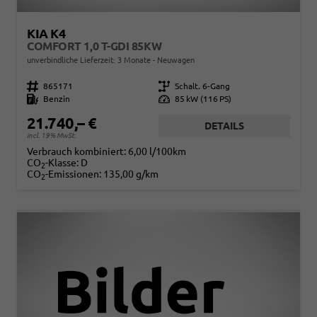
KIA K4
COMFORT 1,0 T-GDI 85KW
unverbindliche Lieferzeit:
3 Monate
Neuwagen
Fahrzeugnr.
865171
Getriebe
Schalt. 6-Gang
Kraftstoff
Benzin
Leistung
85 kW (116 PS)
21.740,– €
DETAILS
incl. 19% MwSt.
Verbrauch kombiniert:
6,00 l/100km
CO
-Klasse:
D
2
CO
-Emissionen:
135,00 g/km
2