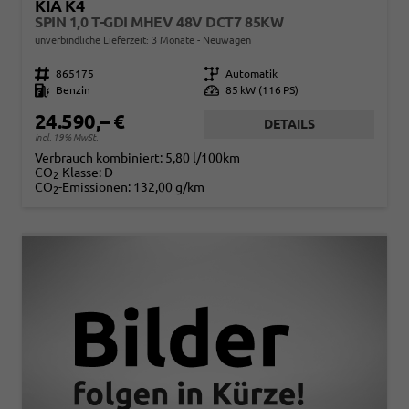
KIA K4
SPIN 1,0 T-GDI MHEV 48V DCT7 85KW
unverbindliche Lieferzeit:
3 Monate
Neuwagen
Fahrzeugnr.
865175
Getriebe
Automatik
Kraftstoff
Benzin
Leistung
85 kW (116 PS)
24.590,– €
DETAILS
incl. 19% MwSt.
Verbrauch kombiniert:
5,80 l/100km
CO
-Klasse:
D
2
CO
-Emissionen:
132,00 g/km
2