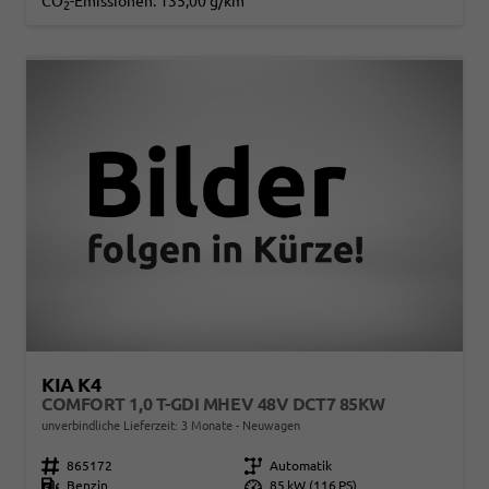
CO
-Emissionen:
135,00 g/km
2
KIA K4
COMFORT 1,0 T-GDI MHEV 48V DCT7 85KW
unverbindliche Lieferzeit:
3 Monate
Neuwagen
Fahrzeugnr.
865172
Getriebe
Automatik
Kraftstoff
Benzin
Leistung
85 kW (116 PS)