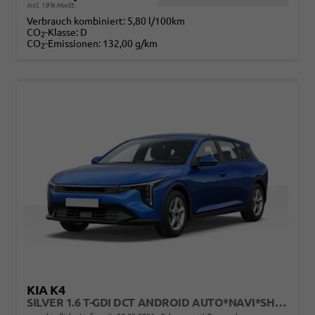
incl. 19% MwSt.
Verbrauch kombiniert:
5,80 l/100km
CO
-Klasse:
D
2
CO
-Emissionen:
132,00 g/km
2
KIA K4
SILVER 1.6 T-GDI DCT ANDROID AUTO*NAVI*SHZ*KAMERA*ACC*KEYLESS*2Z KLIMAAUTO*