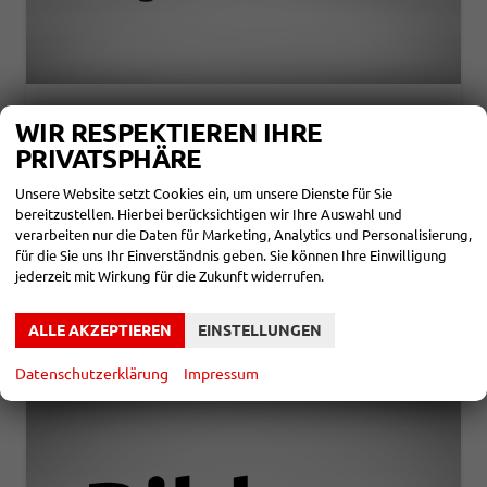
KIA K4
WIR RESPEKTIEREN IHRE
TOP SPIRIT 1,0 T-GDI 85KW
PRIVATSPHÄRE
unverbindliche Lieferzeit:
3 Monate
Neuwagen
Unsere Website setzt Cookies ein, um unsere Dienste für Sie
Fahrzeugnr.
865180
Getriebe
Schalt. 6-Gang
bereitzustellen. Hierbei berücksichtigen wir Ihre Auswahl und
Kraftstoff
Benzin
Leistung
85 kW (116 PS)
verarbeiten nur die Daten für Marketing, Analytics und Personalisierung,
25.390,– €
für die Sie uns Ihr Einverständnis geben. Sie können Ihre Einwilligung
DETAILS
incl. 19% MwSt.
jederzeit mit Wirkung für die Zukunft widerrufen.
Verbrauch kombiniert:
6,00 l/100km
CO
-Klasse:
D
2
ALLE AKZEPTIEREN
EINSTELLUNGEN
CO
-Emissionen:
135,00 g/km
2
Datenschutzerklärung
Impressum