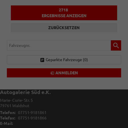
2718
ERGEBNISSE ANZEIGEN
ZURÜCKSETZEN
Fahrzeugnr.
Geparkte Fahrzeuge (
0
)
ANMELDEN
Autogalerie Süd e.K.
Marie- Curie- Str. 5
79761
Waldshut
Telefon:
07751-9181861
Telefax:
07751-9181866
E-Mail: