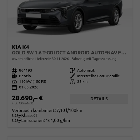
KIA K4
GOLD SW 1.6 T-GDI DCT ANDROID AUTO*NAVI*TOTWINKEL*SHZ*KAMERA*PRIVACYGLAS*ACC*KEYLESS*2Z KLIMAAUTO*
unverbindliche Lieferzeit:
30.11.2026
Fahrzeug mit Tageszulassung
Fahrzeugnr.
864193
Getriebe
Automatik
Kraftstoff
Benzin
Außenfarbe
Interstellar Grau Metallic
Leistung
110 kW (150 PS)
Kilometerstand
25 km
01.05.2026
28.690,– €
DETAILS
incl. 19% MwSt.
Verbrauch kombiniert:
7,10 l/100km
CO
-Klasse:
F
2
CO
-Emissionen:
161,00 g/km
2