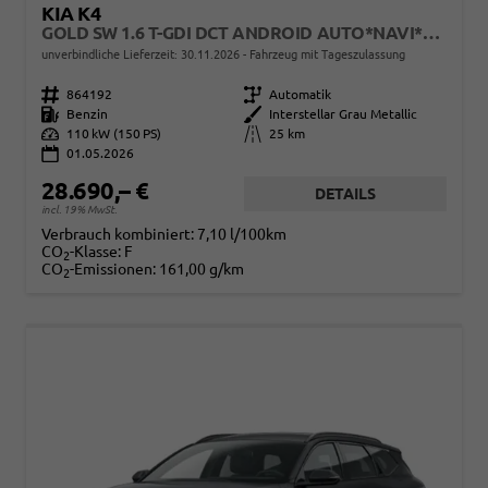
KIA K4
GOLD SW 1.6 T-GDI DCT ANDROID AUTO*NAVI*TOTWINKEL*SHZ*KAMERA*PRIVACYGLAS*ACC*KEYLESS*2Z KLIMAAUTO*
unverbindliche Lieferzeit:
30.11.2026
Fahrzeug mit Tageszulassung
Fahrzeugnr.
864192
Getriebe
Automatik
Kraftstoff
Benzin
Außenfarbe
Interstellar Grau Metallic
Leistung
110 kW (150 PS)
Kilometerstand
25 km
01.05.2026
28.690,– €
DETAILS
incl. 19% MwSt.
Verbrauch kombiniert:
7,10 l/100km
CO
-Klasse:
F
2
CO
-Emissionen:
161,00 g/km
2