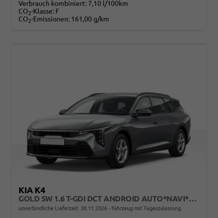
Verbrauch kombiniert:
7,10 l/100km
CO
-Klasse:
F
2
CO
-Emissionen:
161,00 g/km
2
KIA K4
GOLD SW 1.6 T-GDI DCT ANDROID AUTO*NAVI*TOTWINKEL*SHZ*KAMERA*PRIVACYGLAS*ACC*KEYLESS*2Z KLIMAAUTO*
unverbindliche Lieferzeit:
30.11.2026
Fahrzeug mit Tageszulassung