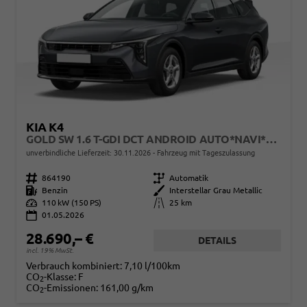
KIA K4
GOLD SW 1.6 T-GDI DCT ANDROID AUTO*NAVI*TOTWINKEL*SHZ*KAMERA*PRIVACYGLAS*ACC*KEYLESS*2Z KLIMAAUTO*
unverbindliche Lieferzeit:
30.11.2026
Fahrzeug mit Tageszulassung
Fahrzeugnr.
864190
Getriebe
Automatik
Kraftstoff
Benzin
Außenfarbe
Interstellar Grau Metallic
Leistung
110 kW (150 PS)
Kilometerstand
25 km
01.05.2026
28.690,– €
DETAILS
incl. 19% MwSt.
Verbrauch kombiniert:
7,10 l/100km
CO
-Klasse:
F
2
CO
-Emissionen:
161,00 g/km
2