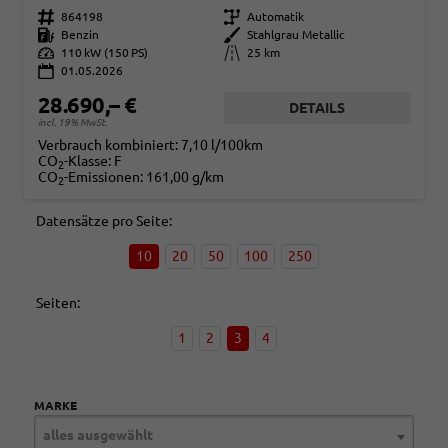
Fahrzeugnr.
864198
Getriebe
Automatik
Kraftstoff
Benzin
Außenfarbe
Stahlgrau Metallic
Leistung
110 kW (150 PS)
Kilometerstand
25 km
01.05.2026
28.690,– €
DETAILS
incl. 19% MwSt.
Verbrauch kombiniert:
7,10 l/100km
CO
-Klasse:
F
2
CO
-Emissionen:
161,00 g/km
2
Datensätze pro Seite:
10
20
50
100
250
Seiten:
1
2
3
4
MARKE
alles ausgewählt