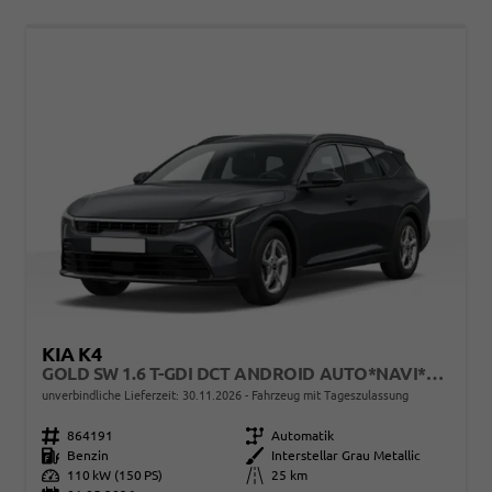
KIA K4
GOLD SW 1.6 T-GDI DCT ANDROID AUTO*NAVI*TOTWINKEL*SHZ*KAMERA*PRIVACYGLAS*ACC*KEYLESS*2Z KLIMAAUTO*
unverbindliche Lieferzeit:
30.11.2026
Fahrzeug mit Tageszulassung
Fahrzeugnr.
864191
Getriebe
Automatik
Kraftstoff
Benzin
Außenfarbe
Interstellar Grau Metallic
Leistung
110 kW (150 PS)
Kilometerstand
25 km