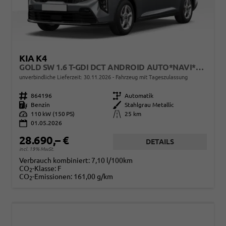
KIA K4
GOLD SW 1.6 T-GDI DCT ANDROID AUTO*NAVI*TOTWINKEL*SHZ*KAMERA*PRIVACYGLAS*ACC*KEYLESS*2Z KLIMAAUTO*
unverbindliche Lieferzeit:
30.11.2026
Fahrzeug mit Tageszulassung
Fahrzeugnr.
864196
Getriebe
Automatik
Kraftstoff
Benzin
Außenfarbe
Stahlgrau Metallic
Leistung
110 kW (150 PS)
Kilometerstand
25 km
01.05.2026
28.690,– €
DETAILS
incl. 19% MwSt.
Verbrauch kombiniert:
7,10 l/100km
CO
-Klasse:
F
2
CO
-Emissionen:
161,00 g/km
2