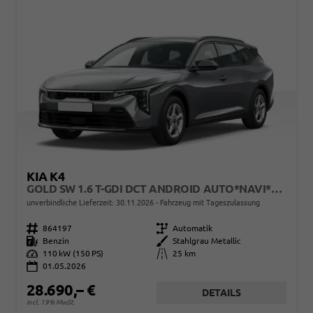
KIA K4
GOLD SW 1.6 T-GDI DCT ANDROID AUTO*NAVI*TOTWINKEL*SHZ*KAMERA*PRIVACYGLAS*ACC*KEYLESS*2Z KLIMAAUTO*
unverbindliche Lieferzeit:
30.11.2026
Fahrzeug mit Tageszulassung
Fahrzeugnr.
864197
Getriebe
Automatik
Kraftstoff
Benzin
Außenfarbe
Stahlgrau Metallic
Leistung
110 kW (150 PS)
Kilometerstand
25 km
01.05.2026
28.690,– €
DETAILS
incl. 19% MwSt.