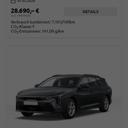
01.05.2026
28.690,– €
DETAILS
incl. 19% MwSt.
Verbrauch kombiniert:
7,10 l/100km
CO
-Klasse:
F
2
CO
-Emissionen:
161,00 g/km
2