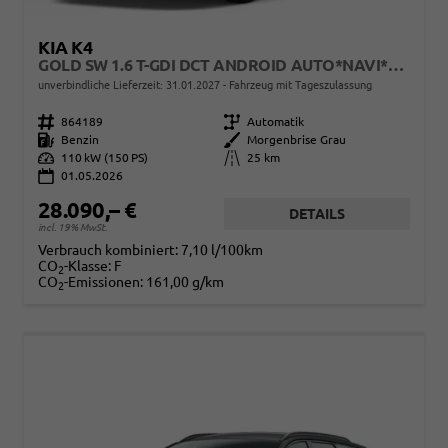
KIA K4
GOLD SW 1.6 T-GDI DCT ANDROID AUTO*NAVI*TOTWINKEL*SHZ*KAMERA*PRIVACYGLAS*ACC*KEYLESS*2Z KLIMAAUTO*
unverbindliche Lieferzeit:
31.01.2027
Fahrzeug mit Tageszulassung
Fahrzeugnr.
864189
Getriebe
Automatik
Kraftstoff
Benzin
Außenfarbe
Morgenbrise Grau
Leistung
110 kW (150 PS)
Kilometerstand
25 km
01.05.2026
28.090,– €
DETAILS
incl. 19% MwSt.
Verbrauch kombiniert:
7,10 l/100km
CO
-Klasse:
F
2
CO
-Emissionen:
161,00 g/km
2