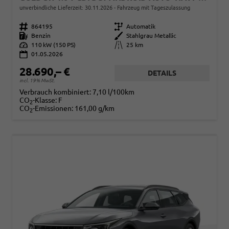
unverbindliche Lieferzeit:
30.11.2026
Fahrzeug mit Tageszulassung
Fahrzeugnr.
864195
Getriebe
Automatik
Kraftstoff
Benzin
Außenfarbe
Stahlgrau Metallic
Leistung
110 kW (150 PS)
Kilometerstand
25 km
01.05.2026
28.690,– €
DETAILS
incl. 19% MwSt.
Verbrauch kombiniert:
7,10 l/100km
CO
-Klasse:
F
2
CO
-Emissionen:
161,00 g/km
2