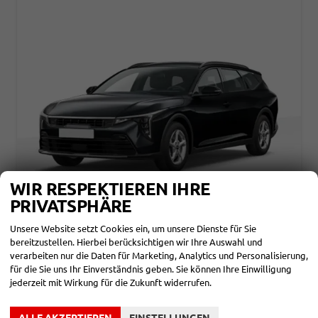
WIR RESPEKTIEREN IHRE
PRIVATSPHÄRE
KIA K4
GOLD SW 1.6 T-GDI DCT ANDROID AUTO*NAVI*TOTWINKEL*SHZ*KAMERA*PRIVACYGLAS*ACC*KEYLESS*2Z KLIMAAUTO*
Unsere Website setzt Cookies ein, um unsere Dienste für Sie
unverbindliche Lieferzeit:
31.01.2027
Fahrzeug mit Tageszulassung
bereitzustellen. Hierbei berücksichtigen wir Ihre Auswahl und
verarbeiten nur die Daten für Marketing, Analytics und Personalisierung,
Fahrzeugnr.
864194
Getriebe
Automatik
für die Sie uns Ihr Einverständnis geben. Sie können Ihre Einwilligung
Kraftstoff
Benzin
Außenfarbe
Auroraschwarz Metallic
jederzeit mit Wirkung für die Zukunft widerrufen.
Leistung
110 kW (150 PS)
Kilometerstand
25 km
01.05.2026
ALLE AKZEPTIEREN
EINSTELLUNGEN