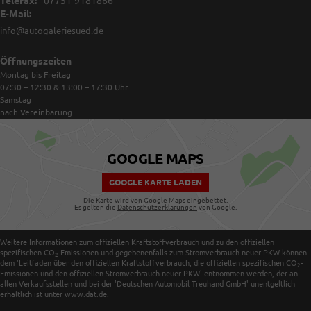
Telefax:
07751-9181866
E-Mail:
info@autogaleriesued.de
Öffnungszeiten
Montag bis Freitag
07:30 – 12:30 & 13:00 – 17:30
Uhr
Samstag
nach Vereinbarung
GOOGLE MAPS
GOOGLE KARTE LADEN
Die Karte wird von Google Maps eingebettet.
Es gelten die
Datenschutzerklärungen
von Google.
Weitere Informationen zum offiziellen Kraftstoffverbrauch und zu den offiziellen
spezifischen CO
-Emissionen und gegebenenfalls zum Stromverbrauch neuer PKW können
2
dem 'Leitfaden über den offiziellen Kraftstoffverbrauch, die offiziellen spezifischen CO
-
2
Emissionen und den offiziellen Stromverbrauch neuer PKW' entnommen werden, der an
allen Verkaufsstellen und bei der 'Deutschen Automobil Treuhand GmbH' unentgeltlich
erhältlich ist unter www.dat.de.