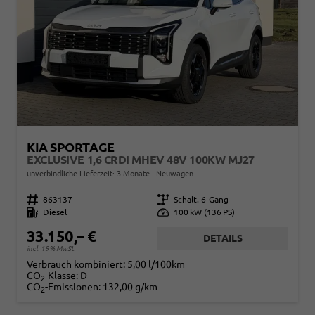
KIA SPORTAGE
EXCLUSIVE 1,6 CRDI MHEV 48V 100KW MJ27
unverbindliche Lieferzeit:
3 Monate
Neuwagen
Fahrzeugnr.
863137
Getriebe
Schalt. 6-Gang
Kraftstoff
Diesel
Leistung
100 kW (136 PS)
33.150,– €
DETAILS
incl. 19% MwSt.
Verbrauch kombiniert:
5,00 l/100km
CO
-Klasse:
D
2
CO
-Emissionen:
132,00 g/km
2