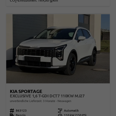
CO
-Emissionen:
169,00 g/km
2
KIA SPORTAGE
EXCLUSIVE 1,6 T-GDI DCT7 110KW MJ27
unverbindliche Lieferzeit:
3 Monate
Neuwagen
Fahrzeugnr.
863123
Getriebe
Automatik
Kraftstoff
Benzin
Leistung
110 kW (150 PS)