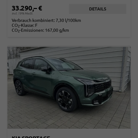
33.290,– €
DETAILS
incl. 19% MwSt.
Verbrauch kombiniert:
7,30 l/100km
CO
-Klasse:
F
2
CO
-Emissionen:
167,00 g/km
2