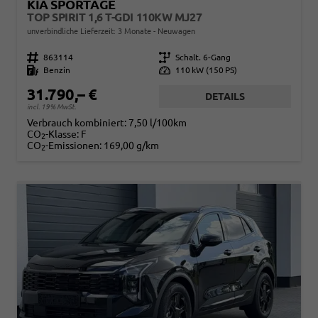
KIA SPORTAGE
TOP SPIRIT 1,6 T-GDI 110KW MJ27
unverbindliche Lieferzeit:
3 Monate
Neuwagen
Fahrzeugnr.
863114
Getriebe
Schalt. 6-Gang
Kraftstoff
Benzin
Leistung
110 kW (150 PS)
31.790,– €
DETAILS
incl. 19% MwSt.
Verbrauch kombiniert:
7,50 l/100km
CO
-Klasse:
F
2
CO
-Emissionen:
169,00 g/km
2