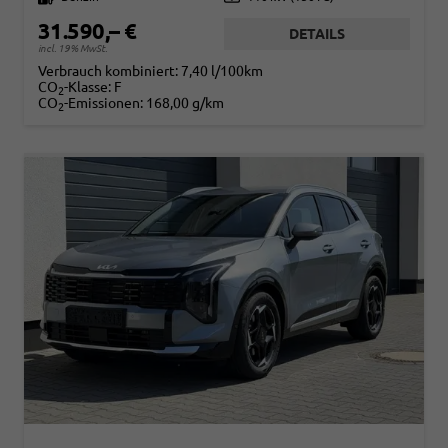
31.590,– €
DETAILS
incl. 19% MwSt.
Verbrauch kombiniert:
7,40 l/100km
CO
-Klasse:
F
2
CO
-Emissionen:
168,00 g/km
2