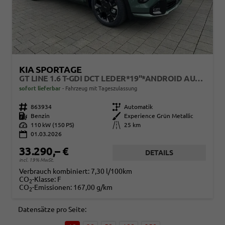
KIA SPORTAGE
GT LINE 1.6 T-GDI DCT LEDER*19"*ANDROID AUTO*NAVI*SHZ*E-HECK*ACC*360°KAMERA
sofort lieferbar
Fahrzeug mit Tageszulassung
Fahrzeugnr.
863934
Getriebe
Automatik
Kraftstoff
Benzin
Außenfarbe
Experience Grün Metallic
Leistung
110 kW (150 PS)
Kilometerstand
25 km
01.03.2026
33.290,– €
DETAILS
incl. 19% MwSt.
Verbrauch kombiniert:
7,30 l/100km
CO
-Klasse:
F
2
CO
-Emissionen:
167,00 g/km
2
Datensätze pro Seite: