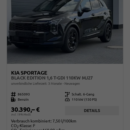
KIA SPORTAGE
BLACK EDITION 1,6 T-GDI 110KW MJ27
unverbindliche Lieferzeit:
3 Monate
Neuwagen
Fahrzeugnr.
865093
Getriebe
Schalt. 6-Gang
Kraftstoff
Benzin
Leistung
110 kW (150 PS)
30.390,– €
DETAILS
incl. 19% MwSt.
Verbrauch kombiniert:
7,50 l/100km
CO
-Klasse:
F
2