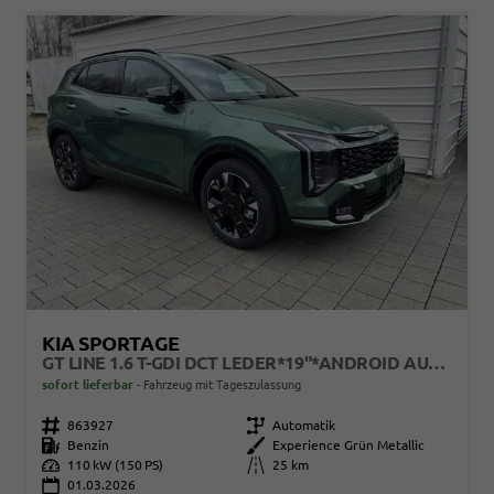
KIA SPORTAGE
GT LINE 1.6 T-GDI DCT LEDER*19"*ANDROID AUTO*NAVI*SHZ*E-HECK*ACC*360°KAMERA
sofort lieferbar
Fahrzeug mit Tageszulassung
Fahrzeugnr.
863927
Getriebe
Automatik
Kraftstoff
Benzin
Außenfarbe
Experience Grün Metallic
Leistung
110 kW (150 PS)
Kilometerstand
25 km
01.03.2026