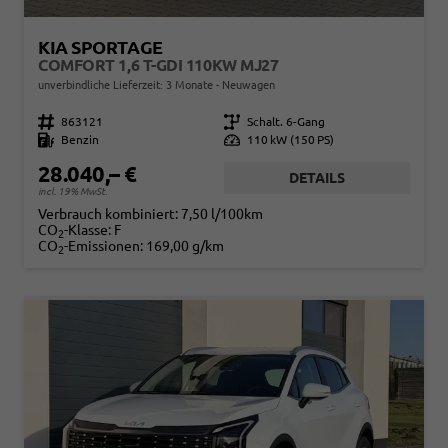
KIA SPORTAGE
COMFORT 1,6 T-GDI 110KW MJ27
unverbindliche Lieferzeit:
3 Monate
Neuwagen
Fahrzeugnr.
863121
Getriebe
Schalt. 6-Gang
Kraftstoff
Benzin
Leistung
110 kW (150 PS)
28.040,– €
DETAILS
incl. 19% MwSt.
Verbrauch kombiniert:
7,50 l/100km
CO
-Klasse:
F
2
CO
-Emissionen:
169,00 g/km
2