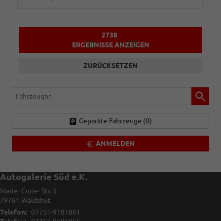
2738
ERGEBNISSE ANZEIGEN
ZURÜCKSETZEN
Fahrzeugnr.
Geparkte Fahrzeuge (
0
)
ANMELDEN
Autogalerie Süd e.K.
Marie- Curie- Str. 5
79761
Waldshut
Telefon:
07751-9181861