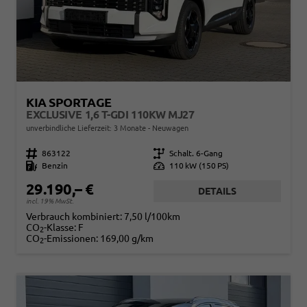
KIA SPORTAGE
EXCLUSIVE 1,6 T-GDI 110KW MJ27
unverbindliche Lieferzeit:
3 Monate
Neuwagen
Fahrzeugnr.
863122
Getriebe
Schalt. 6-Gang
Kraftstoff
Benzin
Leistung
110 kW (150 PS)
29.190,– €
DETAILS
incl. 19% MwSt.
Verbrauch kombiniert:
7,50 l/100km
CO
-Klasse:
F
2
CO
-Emissionen:
169,00 g/km
2