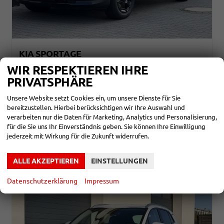
KIA SPORTAGE
BLACK EDITION 1,6 T-GDI DCT7 110KW MJ27
WIR RESPEKTIEREN IHRE
unverbindliche Lieferzeit:
3 Monate
Neuwagen
PRIVATSPHÄRE
Fahrzeugnr.
865092
Getriebe
Automatik
Unsere Website setzt Cookies ein, um unsere Dienste für Sie
Kraftstoff
Benzin
Leistung
110 kW (150 PS)
bereitzustellen. Hierbei berücksichtigen wir Ihre Auswahl und
32.590,– €
verarbeiten nur die Daten für Marketing, Analytics und Personalisierung,
DETAILS
für die Sie uns Ihr Einverständnis geben. Sie können Ihre Einwilligung
incl. 19% MwSt.
jederzeit mit Wirkung für die Zukunft widerrufen.
Verbrauch kombiniert:
7,40 l/100km
CO
-Klasse:
F
2
CO
-Emissionen:
168,00 g/km
2
ALLE AKZEPTIEREN
EINSTELLUNGEN
Datenschutzerklärung
Impressum