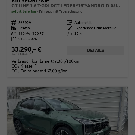
KIA SPORTAGE
GT LINE 1.6 T-GDI DCT LEDER*19"*ANDROID AUTO*NAVI*SHZ*E-HECK*ACC*360°KAMERA
sofort lieferbar
Fahrzeug mit Tageszulassung
Fahrzeugnr.
863929
Getriebe
Automatik
Kraftstoff
Benzin
Außenfarbe
Experience Grün Metallic
Leistung
110 kW (150 PS)
Kilometerstand
25 km
01.03.2026
33.290,– €
DETAILS
incl. 19% MwSt.
Verbrauch kombiniert:
7,30 l/100km
CO
-Klasse:
F
2
CO
-Emissionen:
167,00 g/km
2