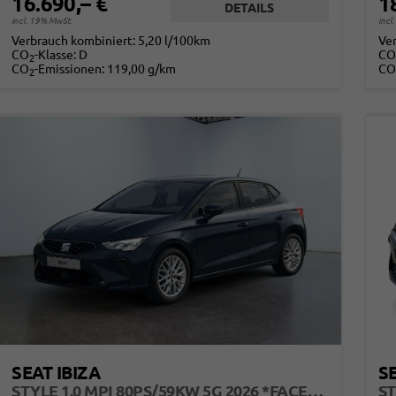
16.690,– €
1
DETAILS
incl. 19% MwSt.
incl
Verbrauch kombiniert:
5,20 l/100km
Ve
CO
-Klasse:
D
CO
2
CO
-Emissionen:
119,00 g/km
CO
2
SEAT IBIZA
SE
STYLE 1.0 MPI 80PS/59KW 5G 2026 *FACELIFTET*