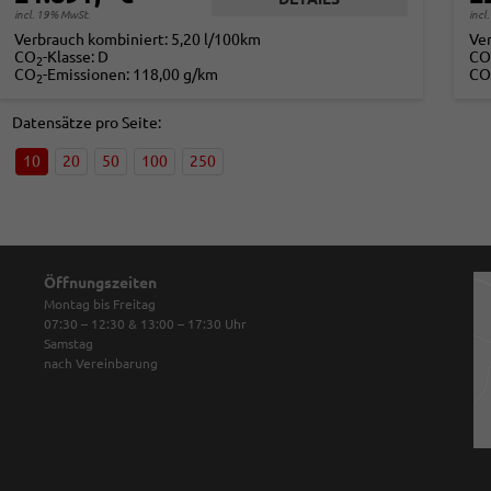
incl. 19% MwSt.
incl
Verbrauch kombiniert:
5,20 l/100km
Ve
CO
-Klasse:
D
CO
2
CO
-Emissionen:
118,00 g/km
CO
2
Datensätze pro Seite:
10
20
50
100
250
Öffnungszeiten
Montag bis Freitag
07:30 – 12:30 & 13:00 – 17:30
Uhr
Samstag
nach Vereinbarung