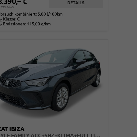
8.390,– €
DETAILS
. 19% MwSt.
rbrauch kombiniert:
5,00 l/100km
-Klasse:
C
2
-Emissionen:
115,00 g/km
2
AT IBIZA
STYLE FAMILY ACC+SHZ+KLIMA+FULL LINK+PDC+LED+16" ALU