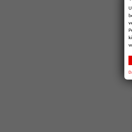
U
b
v
P
k
w
D