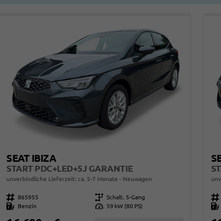
SEAT IBIZA
SE
START PDC+LED+5J GARANTIE
unverbindliche Lieferzeit: ca. 5-7 Monate
Neuwagen
unv
Fahrzeugnr.
865955
Getriebe
Schalt. 5-Gang
Fahrzeugnr.
Kraftstoff
Benzin
Leistung
59 kW (80 PS)
Kraftstoff