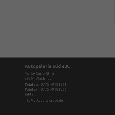
Autogalerie Süd e.K.
Marie- Curie- Str. 5
79761
Waldshut
Telefon:
07751-9181861
Telefax:
07751-9181866
E-Mail:
info@autogaleriesued.de