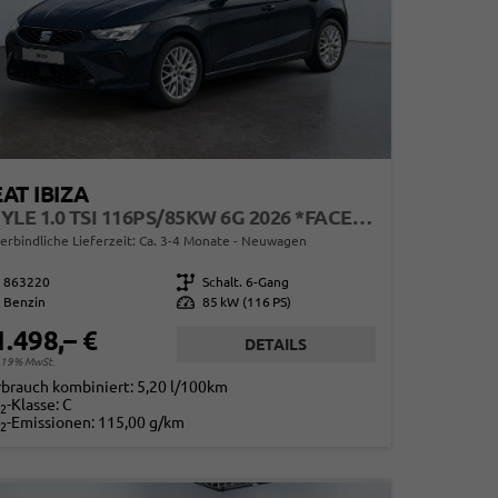
AT IBIZA
STYLE 1.0 TSI 116PS/85KW 6G 2026 *FACELIFTET*
erbindliche Lieferzeit: Ca. 3-4 Monate
Neuwagen
863220
Getriebe
Schalt. 6-Gang
Benzin
Leistung
85 kW (116 PS)
1.498,– €
DETAILS
. 19% MwSt.
rbrauch kombiniert:
5,20 l/100km
-Klasse:
C
2
-Emissionen:
115,00 g/km
2