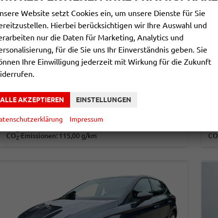
nsere Website setzt Cookies ein, um unsere Dienste für Sie
ereitzustellen. Hierbei berücksichtigen wir Ihre Auswahl und
SEAT IBIZA
SE
erarbeiten nur die Daten für Marketing, Analytics und
FR MAX ACC+KAMERA+SHZ+KLIMA+FULL LINK+PDC+LED+16" ALU+KESSY
ersonalisierung, für die Sie uns Ihr Einverständnis geben. Sie
unverbindliche Lieferzeit: ca. 5-7 Monate
Neuwagen
unv
önnen Ihre Einwilligung jederzeit mit Wirkung für die Zukunft
iderrufen.
Fahrzeugnr.
865959
Getriebe
Schalt. 5-Gang
Fahrzeugnr.
Kraftstoff
Benzin
Leistung
70 kW (95 PS)
Kraftstoff
20.580,– €
2
ALLE AKZEPTIEREN
EINSTELLUNGEN
DETAILS
incl. 19% MwSt.
incl
atenschutzerklärung
Impressum
Verbrauch kombiniert:
5,00 l/100km
Ve
CO
-Klasse:
C
CO
2
CO
-Emissionen:
115,00 g/km
CO
2