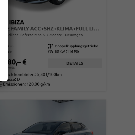
AT IBIZA
STYLE FAMILY ACC+SHZ+KLIMA+FULL LINK+PDC+LED+16" ALU
erbindliche Lieferzeit: ca. 5-7 Monate
Neuwagen
865958
Getriebe
Doppelkupplungsgetriebe (DSG)
Benzin
Leistung
85 kW (116 PS)
0.980,– €
DETAILS
. 19% MwSt.
rbrauch kombiniert:
5,30 l/100km
-Klasse:
D
2
-Emissionen:
120,00 g/km
2