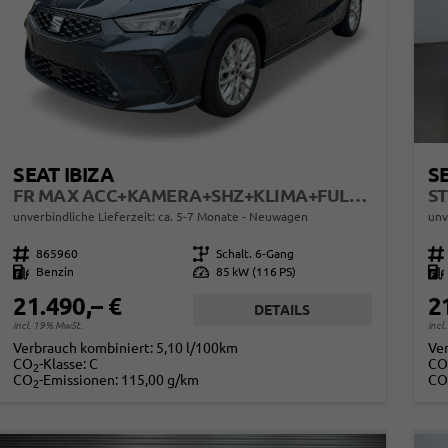
SEAT IBIZA
SE
FR MAX ACC+KAMERA+SHZ+KLIMA+FULL LINK+PDC+LED+16" ALU+KESSY
unverbindliche Lieferzeit: ca. 5-7 Monate
Neuwagen
unv
Fahrzeugnr.
865960
Getriebe
Schalt. 6-Gang
Fahrzeugnr.
Kraftstoff
Benzin
Leistung
85 kW (116 PS)
Kraftstoff
21.490,– €
2
DETAILS
incl. 19% MwSt.
incl
Verbrauch kombiniert:
5,10 l/100km
Ve
CO
-Klasse:
C
CO
2
CO
-Emissionen:
115,00 g/km
CO
2