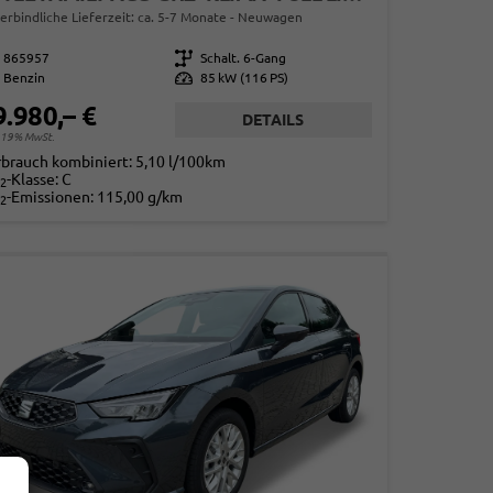
erbindliche Lieferzeit: ca. 5-7 Monate
Neuwagen
865957
Getriebe
Schalt. 6-Gang
Benzin
Leistung
85 kW (116 PS)
9.980,– €
DETAILS
. 19% MwSt.
rbrauch kombiniert:
5,10 l/100km
-Klasse:
C
2
-Emissionen:
115,00 g/km
2