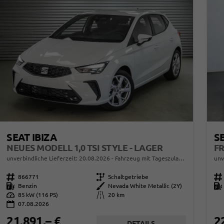
SEAT IBIZA
SE
NEUES MODELL 1,0 TSI STYLE - LAGER
unverbindliche Lieferzeit:
20.08.2026
Fahrzeug mit Tageszulassung
unv
Fahrzeugnr.
866771
Getriebe
Schaltgetriebe
Fahrzeugnr.
Kraftstoff
Benzin
Außenfarbe
Nevada White Metallic (2Y)
Kraftstoff
Leistung
85 kW (116 PS)
Kilometerstand
20 km
07.08.2026
21.891,– €
2
DETAILS