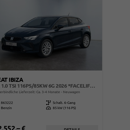
AT IBIZA
FR 1.0 TSI 116PS/85KW 6G 2026 *FACELIFTET*
erbindliche Lieferzeit: Ca. 3-4 Monate
Neuwagen
863222
Getriebe
Schalt. 6-Gang
Benzin
Leistung
85 kW (116 PS)
2.552,– €
DETAILS