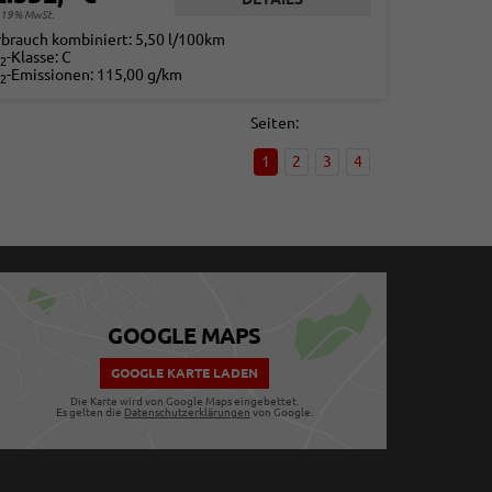
. 19% MwSt.
rbrauch kombiniert:
5,50 l/100km
-Klasse:
C
2
-Emissionen:
115,00 g/km
2
Seiten:
1
2
3
4
GOOGLE MAPS
GOOGLE KARTE LADEN
Die Karte wird von Google Maps eingebettet.
Es gelten die
Datenschutzerklärungen
von Google.