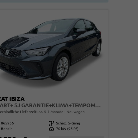
AT IBIZA
START+ 5J GARANTIE+KLIMA+TEMPOMAT+PDC+LED+16" ALU
erbindliche Lieferzeit: ca. 5-7 Monate
Neuwagen
865956
Getriebe
Schalt. 5-Gang
Benzin
Leistung
70 kW (95 PS)