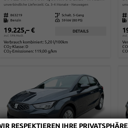
unverbindliche Lieferzeit: Ca. 3-4 Monate
Neuwagen
unv
Fahrzeugnr.
863219
Getriebe
Schalt. 5-Gang
Fahrzeugnr.
Kraftstoff
Benzin
Leistung
59 kW (80 PS)
Kraftstoff
19.225,– €
1
DETAILS
incl. 19% MwSt.
incl
Verbrauch kombiniert:
5,20 l/100km
Ve
CO
-Klasse:
D
CO
2
CO
-Emissionen:
119,00 g/km
CO
2
WIR RESPEKTIEREN IHRE PRIVATSPHÄRE