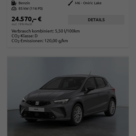
Kraftstoff
Benzin
Außenfarbe
M6 - Oniric Lake
Leistung
85 kW (116 PS)
24.570,– €
DETAILS
incl. 19% MwSt.
Verbrauch kombiniert:
5,50 l/100km
CO
-Klasse:
D
2
CO
-Emissionen:
120,00 g/km
2