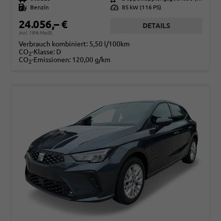
Kraftstoff
Benzin
Leistung
85 kW (116 PS)
24.056,– €
DETAILS
incl. 19% MwSt.
Verbrauch kombiniert:
5,50 l/100km
CO
-Klasse:
D
2
CO
-Emissionen:
120,00 g/km
2