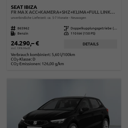
SEAT IBIZA
FR MAX ACC+KAMERA+SHZ+KLIMA+FULL LINK+PDC+LED+16" ALU+KESSY
unverbindliche Lieferzeit: ca. 5-7 Monate
Neuwagen
Fahrzeugnr.
865962
Getriebe
Doppelkupplungsgetriebe (DSG)
Kraftstoff
Benzin
Leistung
110 kW (150 PS)
24.290,– €
DETAILS
incl. 19% MwSt.
Verbrauch kombiniert:
5,60 l/100km
CO
-Klasse:
D
2
CO
-Emissionen:
126,00 g/km
2