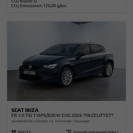
CO
-Klasse:
D
2
CO
-Emissionen:
120,00 g/km
2
SEAT IBIZA
FR 1.0 TSI 116PS/85KW DSG 2026 *FACELIFTET*
unverbindliche Lieferzeit: Ca. 3-4 Monate
Neuwagen
Fahrzeugnr.
863223
Getriebe
Doppelkupplungsgetriebe (DSG)