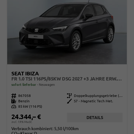
SEAT IBIZA
FR 1.0 TSI 116PS/85KW DSG 2027 +3 JAHRE ERW. GARANTIE+18" ALU PERFORMANCE+KESSY+FULL LED+SAFE&DRIVING XL+ANHÄNGER VORBEREITUNG+10,25" DIGITAL COCKPIT
sofort lieferbar
Neuwagen
Fahrzeugnr.
867058
Getriebe
Doppelkupplungsgetriebe (DSG)
Kraftstoff
Benzin
Außenfarbe
S7 - Magnetic Tech Met.
Leistung
85 kW (116 PS)
24.344,– €
DETAILS
incl. 19% MwSt.
Verbrauch kombiniert:
5,50 l/100km
CO
-Klasse:
D