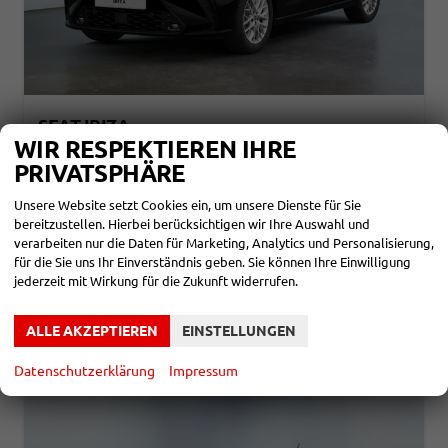
SEAT IBIZA
FR 1.0 TSI 116PS/85KW DSG 2027 +3 JAHRE ERW. GARANTIE+18" ALU PERFORMANCE+KESSY+FULL LED+SAFE&DRIVING XL+ANHÄNGER VORBEREITUNG+10,25" DIGITAL COCKPIT
WIR RESPEKTIEREN IHRE
sofort lieferbar
Neuwagen
PRIVATSPHÄRE
Fahrzeugnr.
867057
Getriebe
Doppelkupplungsgetriebe (DSG)
Unsere Website setzt Cookies ein, um unsere Dienste für Sie
Kraftstoff
Benzin
Außenfarbe
0E - Midnight Black Met.
bereitzustellen. Hierbei berücksichtigen wir Ihre Auswahl und
Leistung
85 kW (116 PS)
verarbeiten nur die Daten für Marketing, Analytics und Personalisierung,
für die Sie uns Ihr Einverständnis geben. Sie können Ihre Einwilligung
24.344,– €
DETAILS
jederzeit mit Wirkung für die Zukunft widerrufen.
incl. 19% MwSt.
Verbrauch kombiniert:
5,50 l/100km
CO
-Klasse:
D
ALLE AKZEPTIEREN
EINSTELLUNGEN
2
CO
-Emissionen:
120,00 g/km
2
Datenschutzerklärung
Impressum