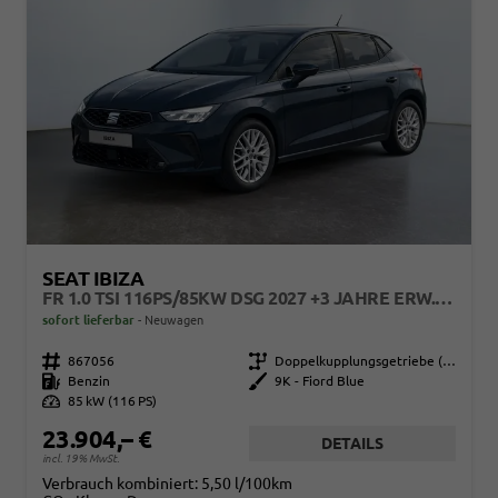
SEAT IBIZA
FR 1.0 TSI 116PS/85KW DSG 2027 +3 JAHRE ERW. GARANTIE+18" ALU PERFORMANCE+KESSY+FULL LED+SAFE&DRIVING XL+ANHÄNGER VORBEREITUNG+10,25" DIGITAL COCKPIT
sofort lieferbar
Neuwagen
Fahrzeugnr.
867056
Getriebe
Doppelkupplungsgetriebe (DSG)
Kraftstoff
Benzin
Außenfarbe
9K - Fiord Blue
Leistung
85 kW (116 PS)
23.904,– €
DETAILS
incl. 19% MwSt.
Verbrauch kombiniert:
5,50 l/100km