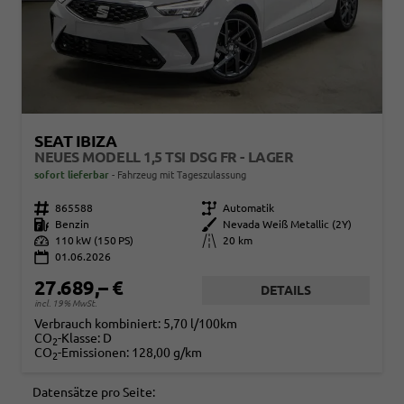
SEAT IBIZA
NEUES MODELL 1,5 TSI DSG FR - LAGER
sofort lieferbar
Fahrzeug mit Tageszulassung
Fahrzeugnr.
865588
Getriebe
Automatik
Kraftstoff
Benzin
Außenfarbe
Nevada Weiß Metallic (2Y)
Leistung
110 kW (150 PS)
Kilometerstand
20 km
01.06.2026
27.689,– €
DETAILS
incl. 19% MwSt.
Verbrauch kombiniert:
5,70 l/100km
CO
-Klasse:
D
2
CO
-Emissionen:
128,00 g/km
2
Datensätze pro Seite: