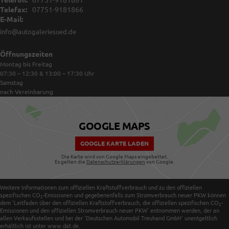
Telefax:
07751-9181866
E-Mail:
info@autogaleriesued.de
Öffnungszeiten
Montag bis Freitag
07:30 – 12:30 & 13:00 – 17:30
Uhr
Samstag
nach Vereinbarung
GOOGLE MAPS
GOOGLE KARTE LADEN
Die Karte wird von Google Maps eingebettet.
Es gelten die
Datenschutzerklärungen
von Google.
Weitere Informationen zum offiziellen Kraftstoffverbrauch und zu den offiziellen
spezifischen CO
-Emissionen und gegebenenfalls zum Stromverbrauch neuer PKW können
2
dem 'Leitfaden über den offiziellen Kraftstoffverbrauch, die offiziellen spezifischen CO
-
2
Emissionen und den offiziellen Stromverbrauch neuer PKW' entnommen werden, der an
allen Verkaufsstellen und bei der 'Deutschen Automobil Treuhand GmbH' unentgeltlich
erhältlich ist unter www.dat.de.