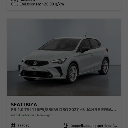
2
CO
-Emissionen:
120,00 g/km
2
SEAT IBIZA
FR 1.0 TSI 116PS/85KW DSG 2027 +3 JAHRE ERW. GARANTIE+18" ALU PERFORMANCE+KESSY+FULL LED+SAFE&DRIVING XL+ANHÄNGER VORBEREITUNG+10,25" DIGITAL COCKPIT
sofort lieferbar
Neuwagen
Fahrzeugnr.
867059
Getriebe
Doppelkupplungsgetriebe (DSG)