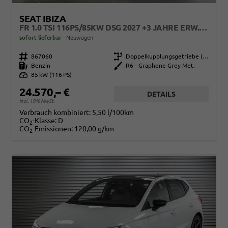
SEAT IBIZA
FR 1.0 TSI 116PS/85KW DSG 2027 +3 JAHRE ERW. GARANTIE+18" ALU PERFORMANCE+KESSY+FULL LED+SAFE&DRIVING XL+ANHÄNGER VORBEREITUNG+10,25" DIGITAL COCKPIT
sofort lieferbar
Neuwagen
Fahrzeugnr.
867060
Getriebe
Doppelkupplungsgetriebe (DSG)
Kraftstoff
Benzin
Außenfarbe
R6 - Graphene Grey Met.
Leistung
85 kW (116 PS)
24.570,– €
DETAILS
incl. 19% MwSt.
Verbrauch kombiniert:
5,50 l/100km
CO
-Klasse:
D
2
CO
-Emissionen:
120,00 g/km
2