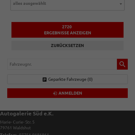
alles ausgewählt
2720
ERGEBNISSE ANZEIGEN
ZURÜCKSETZEN
Fahrzeugnr.
Geparkte Fahrzeuge (
0
)
ANMELDEN
Autogalerie Süd e.K.
Marie- Curie- Str. 5
79761
Waldshut
Telefon:
07751-9181861