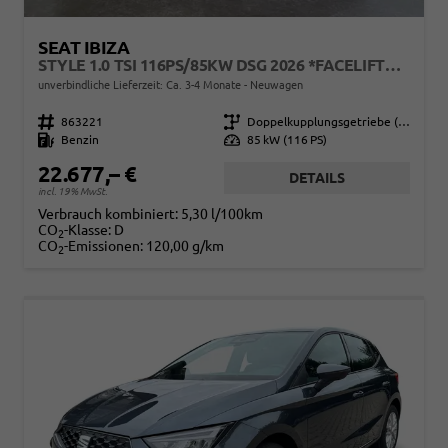
SEAT IBIZA
STYLE 1.0 TSI 116PS/85KW DSG 2026 *FACELIFTET*
unverbindliche Lieferzeit: Ca. 3-4 Monate
Neuwagen
Fahrzeugnr.
863221
Getriebe
Doppelkupplungsgetriebe (DSG)
Kraftstoff
Benzin
Leistung
85 kW (116 PS)
22.677,– €
DETAILS
incl. 19% MwSt.
Verbrauch kombiniert:
5,30 l/100km
CO
-Klasse:
D
2
CO
-Emissionen:
120,00 g/km
2