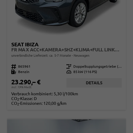
SEAT IBIZA
FR MAX ACC+KAMERA+SHZ+KLIMA+FULL LINK+PDC+LED+16" ALU+KESSY
unverbindliche Lieferzeit: ca. 5-7 Monate
Neuwagen
Fahrzeugnr.
865961
Getriebe
Doppelkupplungsgetriebe (DSG)
Kraftstoff
Benzin
Leistung
85 kW (116 PS)
23.290,– €
DETAILS
incl. 19% MwSt.
Verbrauch kombiniert:
5,30 l/100km
CO
-Klasse:
D
2
CO
-Emissionen:
120,00 g/km
2