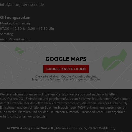
info@autogaleriesued.de
Öffnungszeiten
Montag bis Freitag
07:30 – 12:30 & 13:00 – 17:30
Uhr
Samstag
nach Vereinbarung
GOOGLE MAPS
GOOGLE KARTE LADEN
Die Karte wird von Google Maps eingebettet.
Es gelten die
Datenschutzerklärungen
von Google.
Weitere Informationen zum offiziellen Kraftstoffverbrauch und zu den offiziellen
spezifischen CO
-Emissionen und gegebenenfalls zum Stromverbrauch neuer PKW können
2
dem 'Leitfaden über den offiziellen Kraftstoffverbrauch, die offiziellen spezifischen CO
-
2
Emissionen und den offiziellen Stromverbrauch neuer PKW' entnommen werden, der an
allen Verkaufsstellen und bei der 'Deutschen Automobil Treuhand GmbH' unentgeltlich
erhältlich ist unter www.dat.de.
© 2026
Autogalerie Süd e.K.
,
Marie- Curie- Str. 5
,
79761
Waldshut,