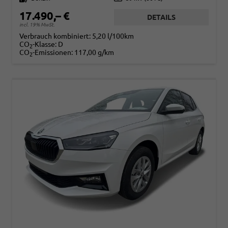
17.490,– €
DETAILS
incl. 19% MwSt.
Verbrauch kombiniert:
5,20 l/100km
CO
-Klasse:
D
2
CO
-Emissionen:
117,00 g/km
2