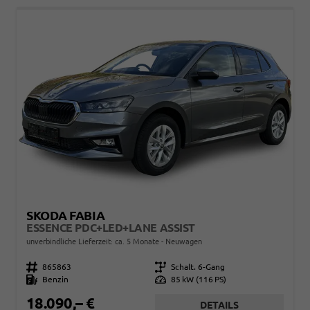
SKODA FABIA
ESSENCE PDC+LED+LANE ASSIST
unverbindliche Lieferzeit: ca. 5 Monate
Neuwagen
Fahrzeugnr.
865863
Getriebe
Schalt. 6-Gang
Kraftstoff
Benzin
Leistung
85 kW (116 PS)
18.090,– €
DETAILS