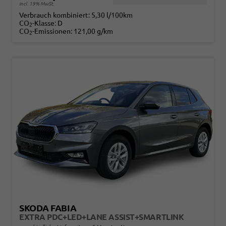
incl. 19% MwSt.
Verbrauch kombiniert:
5,30 l/100km
CO
-Klasse:
D
2
CO
-Emissionen:
121,00 g/km
2
SKODA FABIA
EXTRA PDC+LED+LANE ASSIST+SMARTLINK