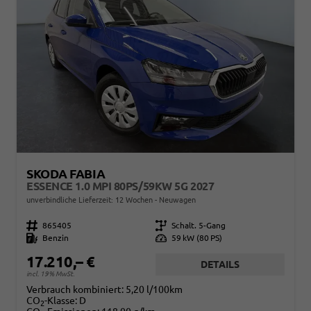
SKODA FABIA
ESSENCE 1.0 MPI 80PS/59KW 5G 2027
unverbindliche Lieferzeit:
12 Wochen
Neuwagen
Fahrzeugnr.
865405
Getriebe
Schalt. 5-Gang
Kraftstoff
Benzin
Leistung
59 kW (80 PS)
17.210,– €
DETAILS
incl. 19% MwSt.
Verbrauch kombiniert:
5,20 l/100km
CO
-Klasse:
D
2