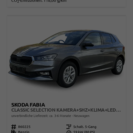
CO
-Emissionen:
118,00 g/km
2
SKODA FABIA
CLASSIC SELECTION KAMERA+SHZ+KLIMA+LED+15" LM+SMARTLINK
unverbindliche Lieferzeit: ca. 3-6 Monate
Neuwagen
Fahrzeugnr.
860225
Getriebe
Schalt. 5-Gang
Kraftstoff
Benzin
Leistung
59 kW (80 PS)