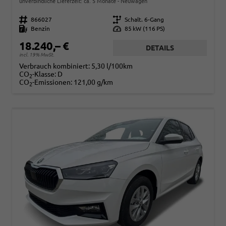
unverbindliche Lieferzeit: ca. 5 Monate
Neuwagen
Fahrzeugnr.
866027
Getriebe
Schalt. 6-Gang
Kraftstoff
Benzin
Leistung
85 kW (116 PS)
18.240,– €
DETAILS
incl. 19% MwSt.
Verbrauch kombiniert:
5,30 l/100km
CO
-Klasse:
D
2
CO
-Emissionen:
121,00 g/km
2