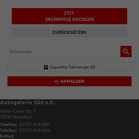
2727
ERGEBNISSE ANZEIGEN
ZURÜCKSETZEN
Fahrzeugnr.
Geparkte Fahrzeuge (
0
)
ANMELDEN
Autogalerie Süd e.K.
Marie- Curie- Str. 5
79761
Waldshut
Telefon:
07751-9181861
Telefax:
07751-9181866
E-Mail: