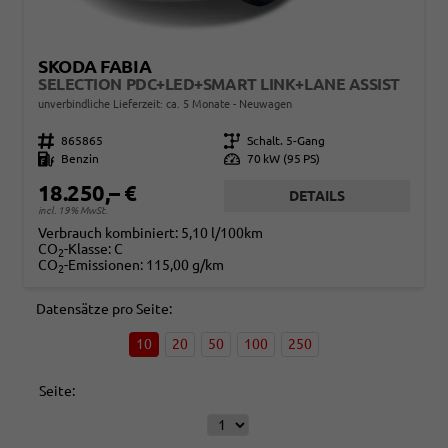
SKODA FABIA
SELECTION PDC+LED+SMART LINK+LANE ASSIST
unverbindliche Lieferzeit: ca. 5 Monate
Neuwagen
Fahrzeugnr.
865865
Getriebe
Schalt. 5-Gang
Kraftstoff
Benzin
Leistung
70 kW (95 PS)
18.250,– €
DETAILS
incl. 19% MwSt.
Verbrauch kombiniert:
5,10 l/100km
CO
-Klasse:
C
2
CO
-Emissionen:
115,00 g/km
2
Datensätze pro Seite:
10
20
50
100
250
Seite: