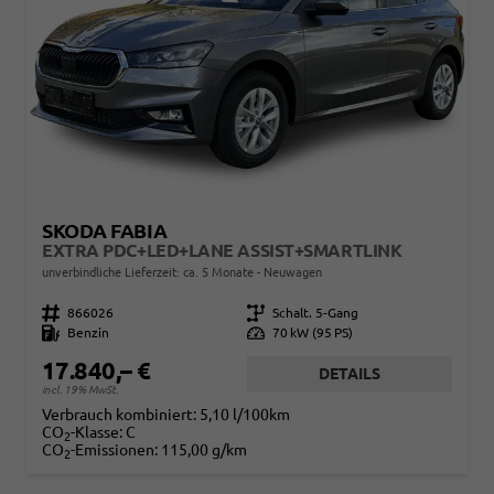
SKODA FABIA
EXTRA PDC+LED+LANE ASSIST+SMARTLINK
unverbindliche Lieferzeit: ca. 5 Monate
Neuwagen
Fahrzeugnr.
866026
Getriebe
Schalt. 5-Gang
Kraftstoff
Benzin
Leistung
70 kW (95 PS)
17.840,– €
DETAILS
incl. 19% MwSt.
Verbrauch kombiniert:
5,10 l/100km
CO
-Klasse:
C
2
CO
-Emissionen:
115,00 g/km
2