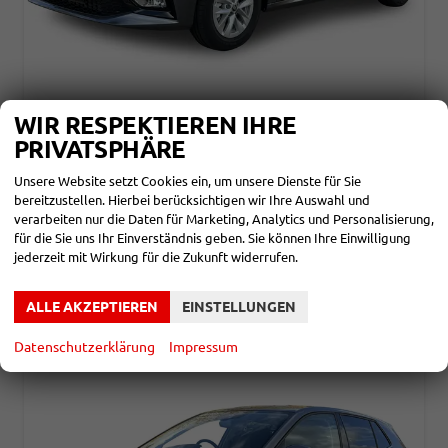
SKODA FABIA
WIR RESPEKTIEREN IHRE
ESSENCE PDC+LED+LANE ASSIST
PRIVATSPHÄRE
unverbindliche Lieferzeit: ca. 5 Monate
Neuwagen
Unsere Website setzt Cookies ein, um unsere Dienste für Sie
Fahrzeugnr.
865862
Getriebe
Schalt. 5-Gang
bereitzustellen. Hierbei berücksichtigen wir Ihre Auswahl und
Kraftstoff
Benzin
Leistung
70 kW (95 PS)
verarbeiten nur die Daten für Marketing, Analytics und Personalisierung,
17.690,– €
DETAILS
für die Sie uns Ihr Einverständnis geben. Sie können Ihre Einwilligung
incl. 19% MwSt.
jederzeit mit Wirkung für die Zukunft widerrufen.
Verbrauch kombiniert:
5,10 l/100km
CO
-Klasse:
C
2
CO
-Emissionen:
115,00 g/km
ALLE AKZEPTIEREN
EINSTELLUNGEN
2
Datenschutzerklärung
Impressum