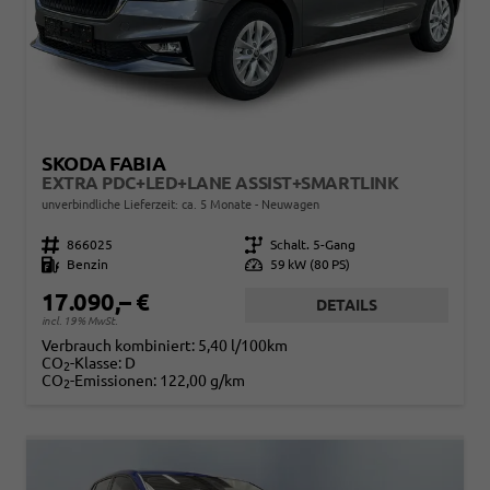
SKODA FABIA
EXTRA PDC+LED+LANE ASSIST+SMARTLINK
unverbindliche Lieferzeit: ca. 5 Monate
Neuwagen
Fahrzeugnr.
866025
Getriebe
Schalt. 5-Gang
Kraftstoff
Benzin
Leistung
59 kW (80 PS)
17.090,– €
DETAILS
incl. 19% MwSt.
Verbrauch kombiniert:
5,40 l/100km
CO
-Klasse:
D
2
CO
-Emissionen:
122,00 g/km
2