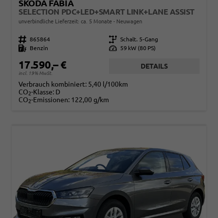
SKODA FABIA
SELECTION PDC+LED+SMART LINK+LANE ASSIST
unverbindliche Lieferzeit: ca. 5 Monate
Neuwagen
Fahrzeugnr.
865864
Getriebe
Schalt. 5-Gang
Kraftstoff
Benzin
Leistung
59 kW (80 PS)
17.590,– €
DETAILS
incl. 19% MwSt.
Verbrauch kombiniert:
5,40 l/100km
CO
-Klasse:
D
2
CO
-Emissionen:
122,00 g/km
2