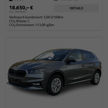
18.650,– €
DETAILS
incl. 19% MwSt.
Verbrauch kombiniert:
5,00 l/100km
CO
-Klasse:
C
2
CO
-Emissionen:
113,00 g/km
2