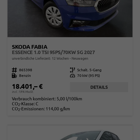
SKODA FABIA
ESSENCE 1.0 TSI 95PS/70KW 5G 2027
unverbindliche Lieferzeit:
12 Wochen
Neuwagen
Fahrzeugnr.
865398
Getriebe
Schalt. 5-Gang
Kraftstoff
Benzin
Leistung
70 kW (95 PS)
18.401,– €
DETAILS
incl. 19% MwSt.
Verbrauch kombiniert:
5,00 l/100km
CO
-Klasse:
C
2
CO
-Emissionen:
114,00 g/km
2