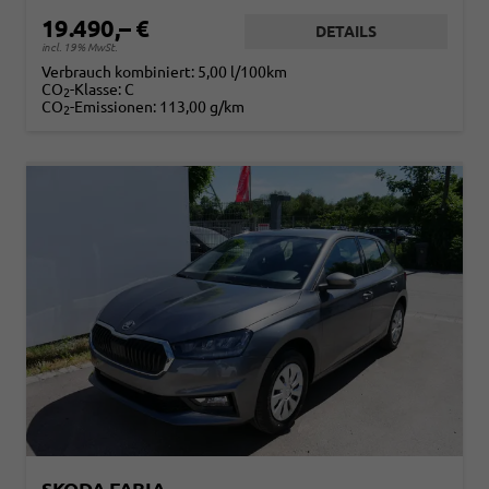
19.490,– €
DETAILS
incl. 19% MwSt.
Verbrauch kombiniert:
5,00 l/100km
CO
-Klasse:
C
2
CO
-Emissionen:
113,00 g/km
2