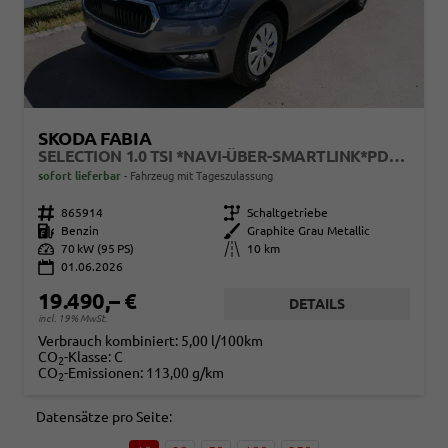
SKODA FABIA
SELECTION 1.0 TSI *NAVI-ÜBER-SMARTLINK*PDC-HI*LED*SHZ*KLIMA*RADIO
sofort lieferbar
Fahrzeug mit Tageszulassung
Fahrzeugnr.
865914
Getriebe
Schaltgetriebe
Kraftstoff
Benzin
Außenfarbe
Graphite Grau Metallic
Leistung
70 kW (95 PS)
Kilometerstand
10 km
01.06.2026
19.490,– €
DETAILS
incl. 19% MwSt.
Verbrauch kombiniert:
5,00 l/100km
CO
-Klasse:
C
2
CO
-Emissionen:
113,00 g/km
2
Datensätze pro Seite: