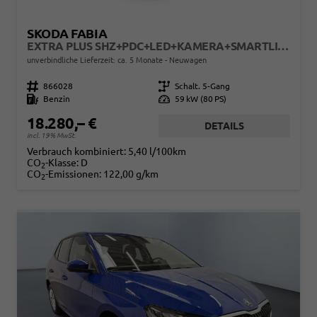
SKODA FABIA
EXTRA PLUS SHZ+PDC+LED+KAMERA+SMARTLINK+LM
unverbindliche Lieferzeit: ca. 5 Monate
Neuwagen
Fahrzeugnr.
866028
Getriebe
Schalt. 5-Gang
Kraftstoff
Benzin
Leistung
59 kW (80 PS)
18.280,– €
DETAILS
incl. 19% MwSt.
Verbrauch kombiniert:
5,40 l/100km
CO
-Klasse:
D
2
CO
-Emissionen:
122,00 g/km
2