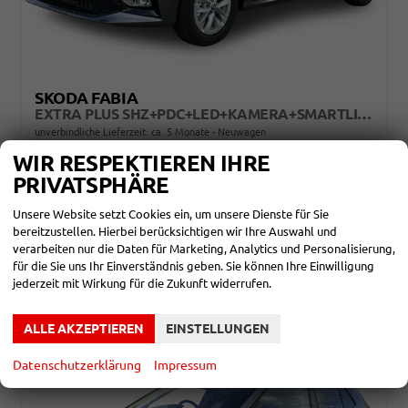
SKODA FABIA
EXTRA PLUS SHZ+PDC+LED+KAMERA+SMARTLINK+LM
unverbindliche Lieferzeit: ca. 5 Monate
Neuwagen
WIR RESPEKTIEREN IHRE
Fahrzeugnr.
866030
Getriebe
Schalt. 6-Gang
PRIVATSPHÄRE
Kraftstoff
Benzin
Leistung
85 kW (116 PS)
19.350,– €
Unsere Website setzt Cookies ein, um unsere Dienste für Sie
DETAILS
incl. 19% MwSt.
bereitzustellen. Hierbei berücksichtigen wir Ihre Auswahl und
verarbeiten nur die Daten für Marketing, Analytics und Personalisierung,
Verbrauch kombiniert:
5,30 l/100km
CO
-Klasse:
D
für die Sie uns Ihr Einverständnis geben. Sie können Ihre Einwilligung
2
CO
-Emissionen:
121,00 g/km
2
jederzeit mit Wirkung für die Zukunft widerrufen.
ALLE AKZEPTIEREN
EINSTELLUNGEN
Datenschutzerklärung
Impressum