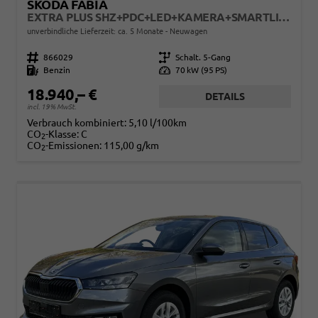
SKODA FABIA
EXTRA PLUS SHZ+PDC+LED+KAMERA+SMARTLINK+LM
unverbindliche Lieferzeit: ca. 5 Monate
Neuwagen
Fahrzeugnr.
866029
Getriebe
Schalt. 5-Gang
Kraftstoff
Benzin
Leistung
70 kW (95 PS)
18.940,– €
DETAILS
incl. 19% MwSt.
Verbrauch kombiniert:
5,10 l/100km
CO
-Klasse:
C
2
CO
-Emissionen:
115,00 g/km
2