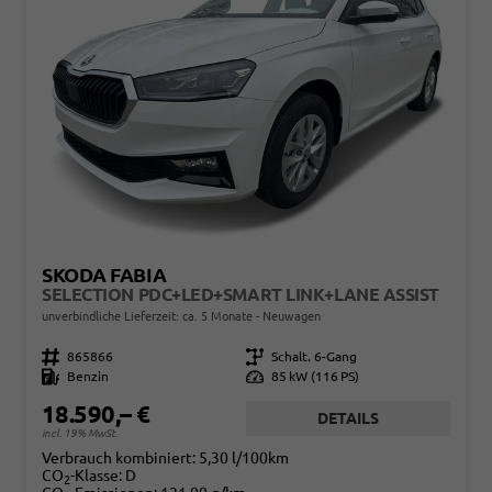
SKODA FABIA
SELECTION PDC+LED+SMART LINK+LANE ASSIST
unverbindliche Lieferzeit: ca. 5 Monate
Neuwagen
Fahrzeugnr.
865866
Getriebe
Schalt. 6-Gang
Kraftstoff
Benzin
Leistung
85 kW (116 PS)
18.590,– €
DETAILS
incl. 19% MwSt.
Verbrauch kombiniert:
5,30 l/100km
CO
-Klasse:
D
2