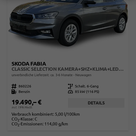
SKODA FABIA
CLASSIC SELECTION KAMERA+SHZ+KLIMA+LED+15" LM+SMARTLINK
unverbindliche Lieferzeit: ca. 3-6 Monate
Neuwagen
Fahrzeugnr.
860226
Getriebe
Schalt. 6-Gang
Kraftstoff
Benzin
Leistung
85 kW (116 PS)
19.490,– €
DETAILS
incl. 19% MwSt.
Verbrauch kombiniert:
5,00 l/100km
CO
-Klasse:
C
2
CO
-Emissionen:
114,00 g/km
2