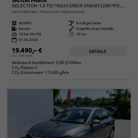
SKODA FABIA
SELECTION 1.0 TSI *NAVI-ÜBER-SMARTLINK*PDC-HI*LED*SHZ*KLIMA*RADIO
sofort lieferbar
Fahrzeug mit Tageszulassung
Fahrzeugnr.
865895
Getriebe
Schaltgetriebe
Kraftstoff
Benzin
Außenfarbe
Graphite Grau Metallic
Leistung
70 kW (95 PS)
Kilometerstand
10 km
01.06.2026
19.490,– €
DETAILS
incl. 19% MwSt.
Verbrauch kombiniert:
5,00 l/100km
CO
-Klasse:
C
2
CO
-Emissionen:
113,00 g/km
2