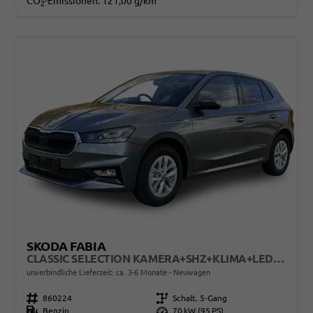
CO
-Emissionen:
121,00 g/km
2
SKODA FABIA
CLASSIC SELECTION KAMERA+SHZ+KLIMA+LED+15" LM+SMARTLINK
unverbindliche Lieferzeit: ca. 3-6 Monate
Neuwagen
Fahrzeugnr.
860224
Getriebe
Schalt. 5-Gang
Kraftstoff
Benzin
Leistung
70 kW (95 PS)