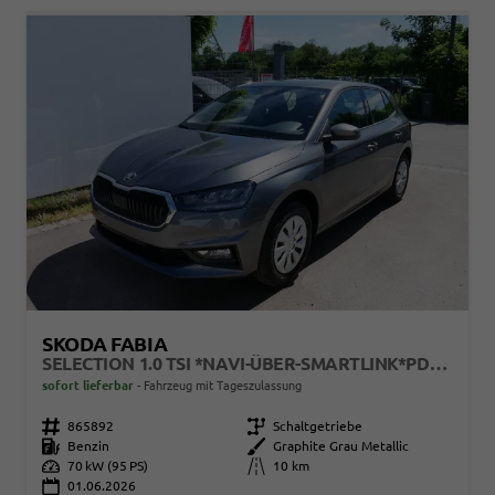
SKODA FABIA
SELECTION 1.0 TSI *NAVI-ÜBER-SMARTLINK*PDC-HI*LED*SHZ*KLIMA*RADIO
sofort lieferbar
Fahrzeug mit Tageszulassung
Fahrzeugnr.
865892
Getriebe
Schaltgetriebe
Kraftstoff
Benzin
Außenfarbe
Graphite Grau Metallic
Leistung
70 kW (95 PS)
Kilometerstand
10 km
01.06.2026