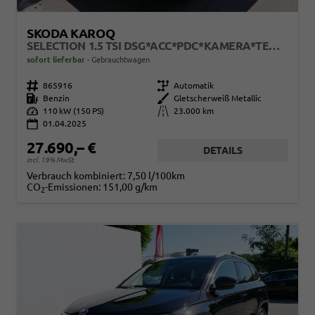
SKODA KAROQ
SELECTION 1.5 TSI DSG*ACC*PDC*KAMERA*TEMPOMAT*LED*SMARTLINK*KLIMA*RADIO*17-ZOLL
sofort lieferbar
Gebrauchtwagen
Fahrzeugnr.
865916
Getriebe
Automatik
Kraftstoff
Benzin
Außenfarbe
Gletscherweiß Metallic
Leistung
110 kW (150 PS)
Kilometerstand
23.000 km
01.04.2025
27.690,– €
DETAILS
incl. 19% MwSt.
Verbrauch kombiniert:
7,50 l/100km
CO
-Emissionen:
151,00 g/km
2