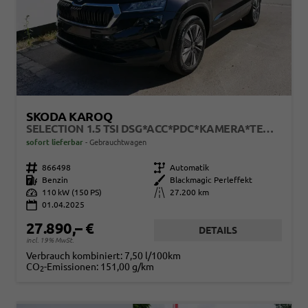
SKODA KAROQ
SELECTION 1.5 TSI DSG*ACC*PDC*KAMERA*TEMPOMAT*LED*SMARTLINK*KLIMA*RADIO*17-ZOLL
sofort lieferbar
Gebrauchtwagen
Fahrzeugnr.
866498
Getriebe
Automatik
Kraftstoff
Benzin
Außenfarbe
Blackmagic Perleffekt
Leistung
110 kW (150 PS)
Kilometerstand
27.200 km
01.04.2025
27.890,– €
DETAILS
incl. 19% MwSt.
Verbrauch kombiniert:
7,50 l/100km
CO
-Emissionen:
151,00 g/km
2