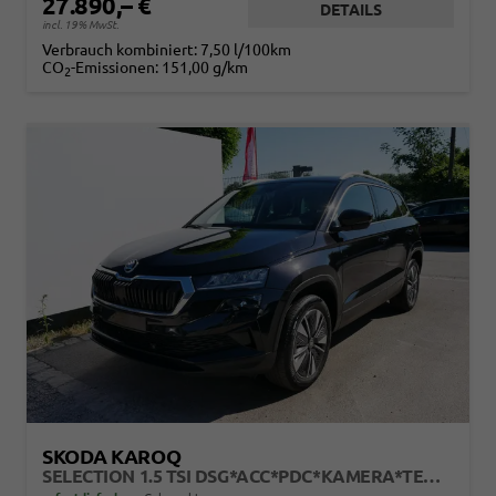
27.890,– €
DETAILS
incl. 19% MwSt.
Verbrauch kombiniert:
7,50 l/100km
CO
-Emissionen:
151,00 g/km
2
SKODA KAROQ
SELECTION 1.5 TSI DSG*ACC*PDC*KAMERA*TEMPOMAT*LED*SMARTLINK*KLIMA*RADIO*17-ZOLL