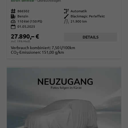
sofort lieferbar
Gebrauchtwagen
Fahrzeugnr.
866502
Getriebe
Automatik
Kraftstoff
Benzin
Außenfarbe
Blackmagic Perleffekt
Leistung
110 kW (150 PS)
Kilometerstand
21.900 km
01.05.2025
27.890,– €
DETAILS
incl. 19% MwSt.
Verbrauch kombiniert:
7,50 l/100km
CO
-Emissionen:
151,00 g/km
2