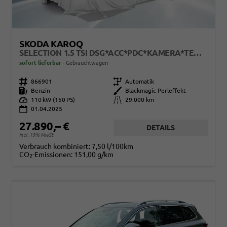
SKODA KAROQ
SELECTION 1.5 TSI DSG*ACC*PDC*KAMERA*TEMPOMAT*LED*SMARTLINK*KLIMA*RADIO*17-ZOLL
sofort lieferbar
Gebrauchtwagen
Fahrzeugnr.
866901
Getriebe
Automatik
Kraftstoff
Benzin
Außenfarbe
Blackmagic Perleffekt
Leistung
110 kW (150 PS)
Kilometerstand
29.000 km
01.04.2025
27.890,– €
DETAILS
incl. 19% MwSt.
Verbrauch kombiniert:
7,50 l/100km
CO
-Emissionen:
151,00 g/km
2