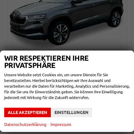
WIR RESPEKTIEREN IHRE
SKODA KAROQ
PRIVATSPHÄRE
CLASSIC SELECTION KAMERA+EHK+KESSY+SHZ+SMARTLINK+LED+16" ALU
unverbindliche Lieferzeit: ca. 3-6 Monate
Neuwagen
Unsere Website setzt Cookies ein, um unsere Dienste für Sie
bereitzustellen. Hierbei berücksichtigen wir Ihre Auswahl und
Fahrzeugnr.
860244
Getriebe
Schalt. 6-Gang
verarbeiten nur die Daten für Marketing, Analytics und Personalisierung,
Kraftstoff
Benzin
Leistung
85 kW (116 PS)
für die Sie uns Ihr Einverständnis geben. Sie können Ihre Einwilligung
Kilometerstand
10 km
jederzeit mit Wirkung für die Zukunft widerrufen.
28.090,– €
DETAILS
incl. 19% MwSt.
ALLE AKZEPTIEREN
EINSTELLUNGEN
Verbrauch kombiniert:
5,90 l/100km
CO
-Klasse:
D
2
Datenschutzerklärung
Impressum
CO
-Emissionen:
134,00 g/km
2