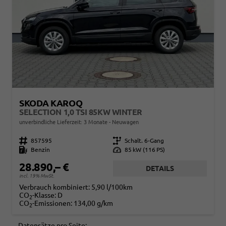
SKODA KAROQ
SELECTION 1,0 TSI 85KW WINTER
unverbindliche Lieferzeit:
3 Monate
Neuwagen
Fahrzeugnr.
857595
Getriebe
Schalt. 6-Gang
Kraftstoff
Benzin
Leistung
85 kW (116 PS)
28.890,– €
DETAILS
incl. 19% MwSt.
Verbrauch kombiniert:
5,90 l/100km
CO
-Klasse:
D
2
CO
-Emissionen:
134,00 g/km
2
Datensätze pro Seite: