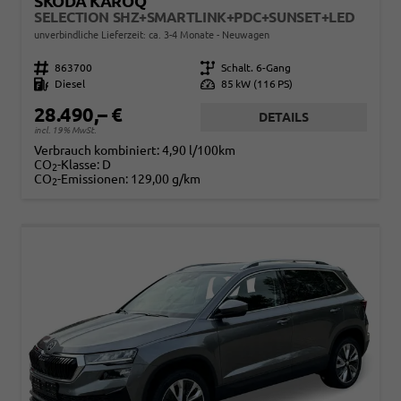
SKODA KAROQ
SELECTION SHZ+SMARTLINK+PDC+SUNSET+LED
unverbindliche Lieferzeit: ca. 3-4 Monate
Neuwagen
Fahrzeugnr.
863700
Getriebe
Schalt. 6-Gang
Kraftstoff
Diesel
Leistung
85 kW (116 PS)
28.490,– €
DETAILS
incl. 19% MwSt.
Verbrauch kombiniert:
4,90 l/100km
CO
-Klasse:
D
2
CO
-Emissionen:
129,00 g/km
2