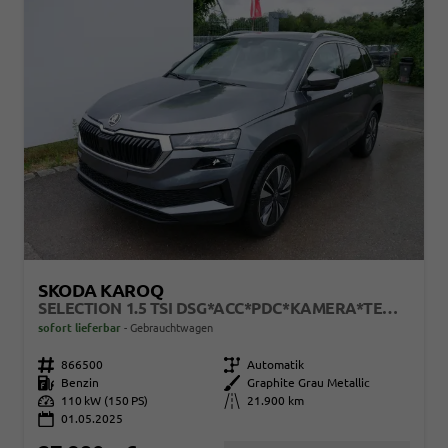
SKODA KAROQ
SELECTION 1.5 TSI DSG*ACC*PDC*KAMERA*TEMPOMAT*LED*SMARTLINK*KLIMA*RADIO*17-ZOLL
sofort lieferbar
Gebrauchtwagen
Fahrzeugnr.
866500
Getriebe
Automatik
Kraftstoff
Benzin
Außenfarbe
Graphite Grau Metallic
Leistung
110 kW (150 PS)
Kilometerstand
21.900 km
01.05.2025