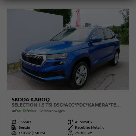
SKODA KAROQ
SELECTION 1.5 TSI DSG*ACC*PDC*KAMERA*TEMPOMAT*LED*SMARTLINK*KLIMA*RADIO*17-ZOLL
sofort lieferbar
Gebrauchtwagen
Fahrzeugnr.
866503
Getriebe
Automatik
Kraftstoff
Benzin
Außenfarbe
Raceblau Metallic
Leistung
110 kW (150 PS)
Kilometerstand
21.300 km