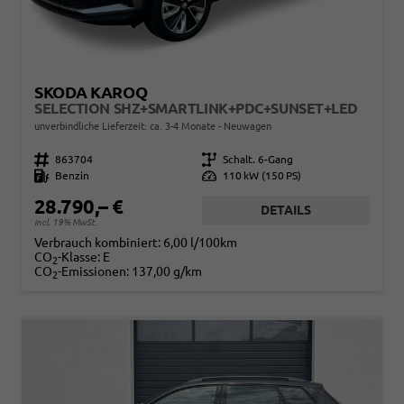
SKODA KAROQ
SELECTION SHZ+SMARTLINK+PDC+SUNSET+LED
unverbindliche Lieferzeit: ca. 3-4 Monate
Neuwagen
Fahrzeugnr.
863704
Getriebe
Schalt. 6-Gang
Kraftstoff
Benzin
Leistung
110 kW (150 PS)
28.790,– €
DETAILS
incl. 19% MwSt.
Verbrauch kombiniert:
6,00 l/100km
CO
-Klasse:
E
2
CO
-Emissionen:
137,00 g/km
2