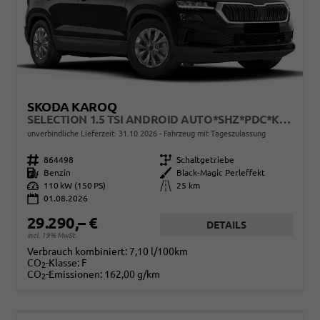
SKODA KAROQ
SELECTION 1.5 TSI ANDROID AUTO*SHZ*PDC*KLIMAAUTO*SUNSET*LED
unverbindliche Lieferzeit:
31.10.2026
Fahrzeug mit Tageszulassung
Fahrzeugnr.
864498
Getriebe
Schaltgetriebe
Kraftstoff
Benzin
Außenfarbe
Black-Magic Perleffekt
Leistung
110 kW (150 PS)
Kilometerstand
25 km
01.08.2026
29.290,– €
DETAILS
incl. 19% MwSt.
Verbrauch kombiniert:
7,10 l/100km
CO
-Klasse:
F
2
CO
-Emissionen:
162,00 g/km
2