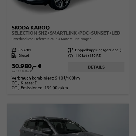
SKODA KAROQ
SELECTION SHZ+SMARTLINK+PDC+SUNSET+LED
unverbindliche Lieferzeit: ca. 3-4 Monate
Neuwagen
Fahrzeugnr.
863701
Getriebe
Doppelkupplungsgetriebe (DSG)
Kraftstoff
Diesel
Leistung
110 kW (150 PS)
30.980,– €
DETAILS
incl. 19% MwSt.
Verbrauch kombiniert:
5,10 l/100km
CO
-Klasse:
D
2
CO
-Emissionen:
134,00 g/km
2