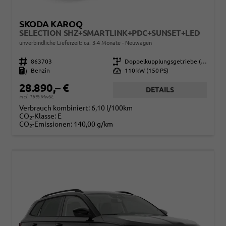
SKODA KAROQ
SELECTION SHZ+SMARTLINK+PDC+SUNSET+LED
unverbindliche Lieferzeit: ca. 3-4 Monate
Neuwagen
Fahrzeugnr.
863703
Getriebe
Doppelkupplungsgetriebe (DSG)
Kraftstoff
Benzin
Leistung
110 kW (150 PS)
28.890,– €
DETAILS
incl. 19% MwSt.
Verbrauch kombiniert:
6,10 l/100km
CO
-Klasse:
E
2
CO
-Emissionen:
140,00 g/km
2