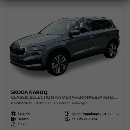
SKODA KAROQ
CLASSIC SELECTION KAMERA+EHK+KESSY+SHZ+SMARTLINK+LED+16" ALU
unverbindliche Lieferzeit: ca. 3-6 Monate
Neuwagen
Fahrzeugnr.
860245
Getriebe
Doppelkupplungsgetriebe (DSG)
Kraftstoff
Benzin
Leistung
110 kW (150 PS)
Kilometerstand
10 km