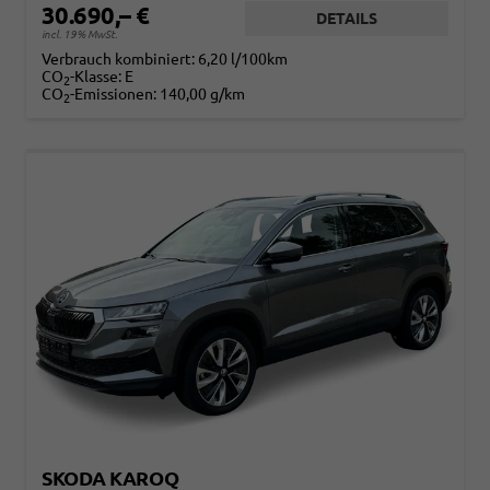
30.690,– €
DETAILS
incl. 19% MwSt.
Verbrauch kombiniert:
6,20 l/100km
CO
-Klasse:
E
2
CO
-Emissionen:
140,00 g/km
2
SKODA KAROQ