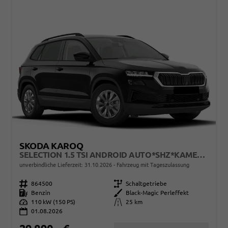
SKODA KAROQ
SELECTION 1.5 TSI ANDROID AUTO*SHZ*KAMERA*PDC V/H*KLIMAAUTO*SUNSET*LED
unverbindliche Lieferzeit:
31.10.2026
Fahrzeug mit Tageszulassung
Fahrzeugnr.
864500
Getriebe
Schaltgetriebe
Kraftstoff
Benzin
Außenfarbe
Black-Magic Perleffekt
Leistung
110 kW (150 PS)
Kilometerstand
25 km
01.08.2026