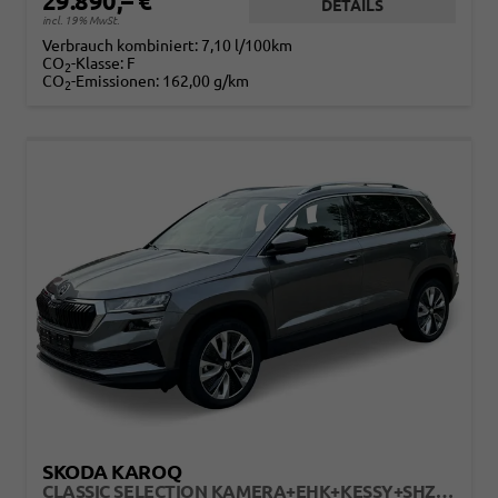
29.890,– €
DETAILS
incl. 19% MwSt.
Verbrauch kombiniert:
7,10 l/100km
CO
-Klasse:
F
2
CO
-Emissionen:
162,00 g/km
2
SKODA KAROQ
CLASSIC SELECTION KAMERA+EHK+KESSY+SHZ+SMARTLINK+LED+16" ALU