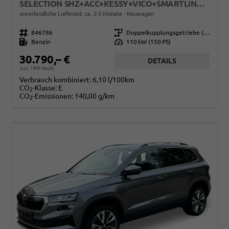
SELECTION SHZ+ACC+KESSY+VICO+SMARTLINK+18'' ALU
unverbindliche Lieferzeit: ca. 2-3 Monate
Neuwagen
Fahrzeugnr.
846786
Getriebe
Doppelkupplungsgetriebe (DSG)
Kraftstoff
Benzin
Leistung
110 kW (150 PS)
30.790,– €
DETAILS
incl. 19% MwSt.
Verbrauch kombiniert:
6,10 l/100km
CO
-Klasse:
E
2
CO
-Emissionen:
140,00 g/km
2