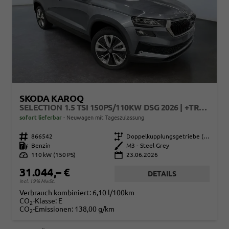
SKODA KAROQ
SELECTION 1.5 TSI 150PS/110KW DSG 2026 | +TRAVELASSIST +RFK & PARKSENSOREN +VAR. GEPÄCKRAUMBODEN
sofort lieferbar
Neuwagen mit Tageszulassung
Fahrzeugnr.
866542
Getriebe
Doppelkupplungsgetriebe (DSG)
Kraftstoff
Benzin
Außenfarbe
M3 - Steel Grey
Leistung
110 kW (150 PS)
23.06.2026
31.044,– €
DETAILS
incl. 19% MwSt.
Verbrauch kombiniert:
6,10 l/100km
CO
-Klasse:
E
2
CO
-Emissionen:
138,00 g/km
2