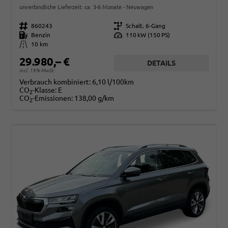
unverbindliche Lieferzeit: ca. 3-6 Monate
Neuwagen
Fahrzeugnr.
860243
Getriebe
Schalt. 6-Gang
Kraftstoff
Benzin
Leistung
110 kW (150 PS)
Kilometerstand
10 km
29.980,– €
DETAILS
incl. 19% MwSt.
Verbrauch kombiniert:
6,10 l/100km
CO
-Klasse:
E
2
CO
-Emissionen:
138,00 g/km
2