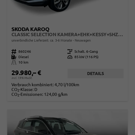
SKODA KAROQ
CLASSIC SELECTION KAMERA+EHK+KESSY+SHZ+SMARTLINK+LED+16" ALU
unverbindliche Lieferzeit: ca. 3-6 Monate
Neuwagen
Fahrzeugnr.
860246
Getriebe
Schalt. 6-Gang
Kraftstoff
Diesel
Leistung
85 kW (116 PS)
Kilometerstand
10 km
29.980,– €
DETAILS
incl. 19% MwSt.
Verbrauch kombiniert:
4,70 l/100km
CO
-Klasse:
D
2
CO
-Emissionen:
124,00 g/km
2