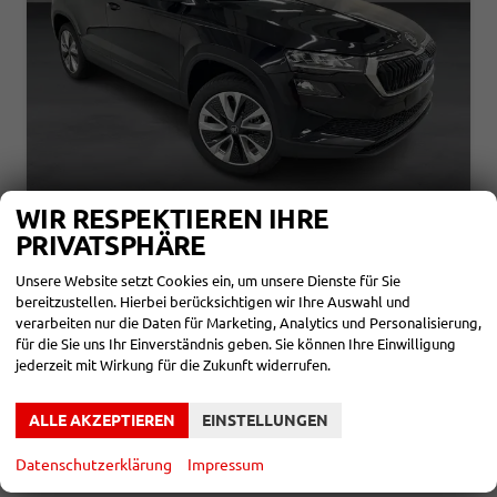
WIR RESPEKTIEREN IHRE
SKODA KAROQ
PRIVATSPHÄRE
SELECTION 1.5 TSI 150PS/110KW DSG 2027
Unsere Website setzt Cookies ein, um unsere Dienste für Sie
unverbindliche Lieferzeit: Ca. 10-12 Wochen
Neuwagen
bereitzustellen. Hierbei berücksichtigen wir Ihre Auswahl und
Fahrzeugnr.
866643
Getriebe
Doppelkupplungsgetriebe (DSG)
verarbeiten nur die Daten für Marketing, Analytics und Personalisierung,
Kraftstoff
Benzin
Leistung
110 kW (150 PS)
für die Sie uns Ihr Einverständnis geben. Sie können Ihre Einwilligung
jederzeit mit Wirkung für die Zukunft widerrufen.
30.522,– €
DETAILS
incl. 19% MwSt.
ALLE AKZEPTIEREN
EINSTELLUNGEN
Verbrauch kombiniert:
6,10 l/100km
CO
-Klasse:
E
2
CO
-Emissionen:
138,00 g/km
Datenschutzerklärung
Impressum
2