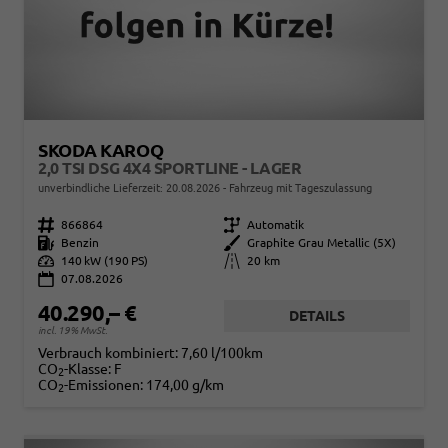
SKODA KAROQ
2,0 TSI DSG 4X4 SPORTLINE - LAGER
unverbindliche Lieferzeit:
20.08.2026
Fahrzeug mit Tageszulassung
Fahrzeugnr.
866864
Getriebe
Automatik
Kraftstoff
Benzin
Außenfarbe
Graphite Grau Metallic (5X)
Leistung
140 kW (190 PS)
Kilometerstand
20 km
07.08.2026
40.290,– €
DETAILS
incl. 19% MwSt.
Verbrauch kombiniert:
7,60 l/100km
CO
-Klasse:
F
2
CO
-Emissionen:
174,00 g/km
2