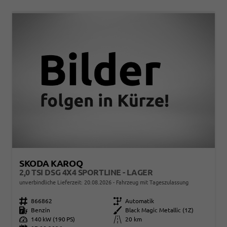
SKODA KAROQ
2,0 TSI DSG 4X4 SPORTLINE - LAGER
unverbindliche Lieferzeit:
20.08.2026
Fahrzeug mit Tageszulassung
Fahrzeugnr.
866862
Getriebe
Automatik
Kraftstoff
Benzin
Außenfarbe
Black Magic Metallic (1Z)
Leistung
140 kW (190 PS)
Kilometerstand
20 km