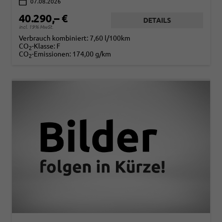
07.08.2026
40.290,– €
DETAILS
incl. 19% MwSt.
Verbrauch kombiniert:
7,60 l/100km
CO
-Klasse:
F
2
CO
-Emissionen:
174,00 g/km
2