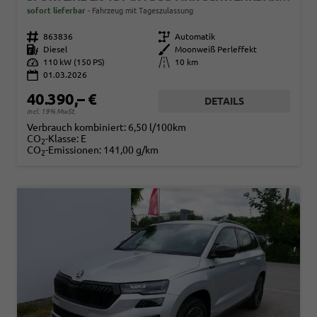
sofort lieferbar
Fahrzeug mit Tageszulassung
Fahrzeugnr.
863836
Getriebe
Automatik
Kraftstoff
Diesel
Außenfarbe
Moonweiß Perleffekt
Leistung
110 kW (150 PS)
Kilometerstand
10 km
01.03.2026
40.390,– €
DETAILS
incl. 19% MwSt.
Verbrauch kombiniert:
6,50 l/100km
CO
-Klasse:
E
2
CO
-Emissionen:
141,00 g/km
2