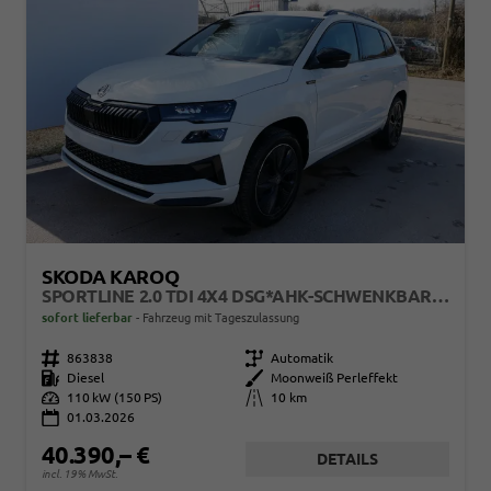
SKODA KAROQ
SPORTLINE 2.0 TDI 4X4 DSG*AHK-SCHWENKBAR*ACC*PDC-HI*LED*SHZ*TEMPOMAT*KLIMA
sofort lieferbar
Fahrzeug mit Tageszulassung
Fahrzeugnr.
863838
Getriebe
Automatik
Kraftstoff
Diesel
Außenfarbe
Moonweiß Perleffekt
Leistung
110 kW (150 PS)
Kilometerstand
10 km
01.03.2026
40.390,– €
DETAILS
incl. 19% MwSt.