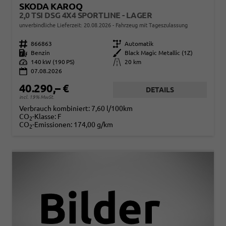
SKODA KAROQ
2,0 TSI DSG 4X4 SPORTLINE - LAGER
unverbindliche Lieferzeit:
20.08.2026
Fahrzeug mit Tageszulassung
Fahrzeugnr.
866863
Getriebe
Automatik
Kraftstoff
Benzin
Außenfarbe
Black Magic Metallic (1Z)
Leistung
140 kW (190 PS)
Kilometerstand
20 km
07.08.2026
40.290,– €
DETAILS
incl. 19% MwSt.
Verbrauch kombiniert:
7,60 l/100km
CO
-Klasse:
F
2
CO
-Emissionen:
174,00 g/km
2