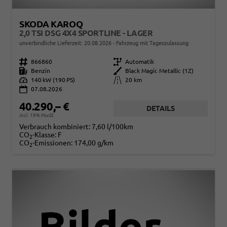
SKODA KAROQ
2,0 TSI DSG 4X4 SPORTLINE - LAGER
unverbindliche Lieferzeit:
20.08.2026
Fahrzeug mit Tageszulassung
Fahrzeugnr.
866860
Getriebe
Automatik
Kraftstoff
Benzin
Außenfarbe
Black Magic Metallic (1Z)
Leistung
140 kW (190 PS)
Kilometerstand
20 km
07.08.2026
40.290,– €
DETAILS
incl. 19% MwSt.
Verbrauch kombiniert:
7,60 l/100km
CO
-Klasse:
F
2
CO
-Emissionen:
174,00 g/km
2