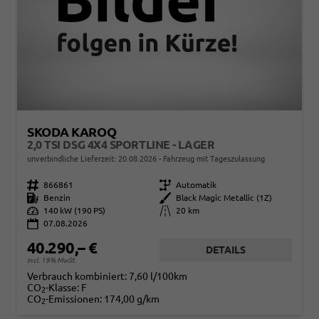
SKODA KAROQ
2,0 TSI DSG 4X4 SPORTLINE - LAGER
unverbindliche Lieferzeit:
20.08.2026
Fahrzeug mit Tageszulassung
Fahrzeugnr.
866861
Getriebe
Automatik
Kraftstoff
Benzin
Außenfarbe
Black Magic Metallic (1Z)
Leistung
140 kW (190 PS)
Kilometerstand
20 km
07.08.2026
40.290,– €
DETAILS
incl. 19% MwSt.
Verbrauch kombiniert:
7,60 l/100km
CO
-Klasse:
F
2
CO
-Emissionen:
174,00 g/km
2