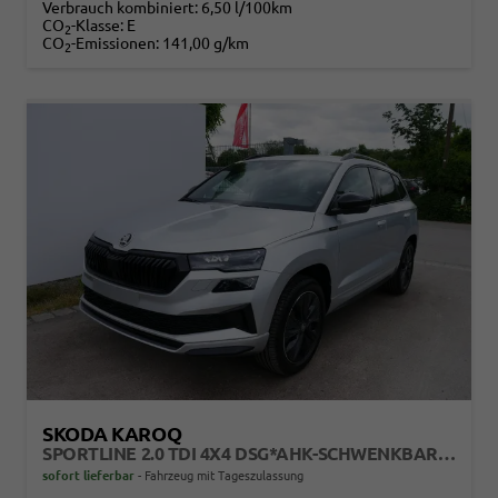
Verbrauch kombiniert:
6,50 l/100km
CO
-Klasse:
E
2
CO
-Emissionen:
141,00 g/km
2
SKODA KAROQ
SPORTLINE 2.0 TDI 4X4 DSG*AHK-SCHWENKBAR*ACC*PDC-HI*LED*SHZ*TEMPOMAT*KLIMA
sofort lieferbar
Fahrzeug mit Tageszulassung