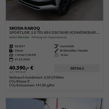
SKODA KAROQ
SPORTLINE 2.0 TDI 4X4 DSG*AHK-SCHWENKBAR*ACC*PDC-HI*LED*SHZ*TEMPOMAT*KLIMA
sofort lieferbar
Fahrzeug mit Tageszulassung
Fahrzeugnr.
863837
Getriebe
Automatik
Kraftstoff
Diesel
Außenfarbe
Brillantsilber Metallic
Leistung
110 kW (150 PS)
Kilometerstand
10 km
01.03.2026
40.390,– €
DETAILS
incl. 19% MwSt.
Verbrauch kombiniert:
6,50 l/100km
CO
-Klasse:
E
2
CO
-Emissionen:
141,00 g/km
2