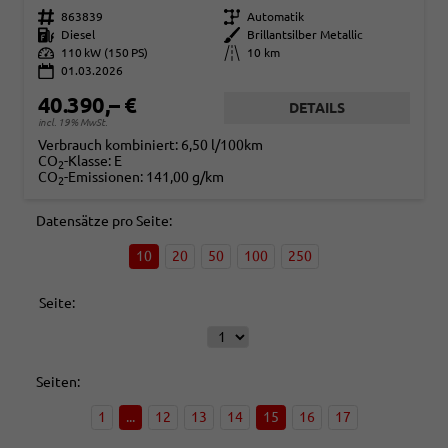
Fahrzeugnr.
863839
Getriebe
Automatik
Kraftstoff
Diesel
Außenfarbe
Brillantsilber Metallic
Leistung
110 kW (150 PS)
Kilometerstand
10 km
01.03.2026
40.390,– €
DETAILS
incl. 19% MwSt.
Verbrauch kombiniert:
6,50 l/100km
CO
-Klasse:
E
2
CO
-Emissionen:
141,00 g/km
2
Datensätze pro Seite:
10
20
50
100
250
Seite:
Seiten:
1
...
12
13
14
15
16
17