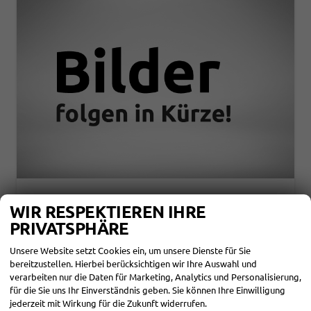
SKODA KAROQ
WIR RESPEKTIEREN IHRE
2,0 TSI DSG 4X4 SPORTLINE - LAGER
PRIVATSPHÄRE
unverbindliche Lieferzeit:
20.08.2026
Fahrzeug mit Tageszulassung
Unsere Website setzt Cookies ein, um unsere Dienste für Sie
Fahrzeugnr.
866865
Getriebe
Automatik
bereitzustellen. Hierbei berücksichtigen wir Ihre Auswahl und
Kraftstoff
Benzin
Außenfarbe
Graphite Grau Metallic (5X)
Leistung
140 kW (190 PS)
Kilometerstand
20 km
verarbeiten nur die Daten für Marketing, Analytics und Personalisierung,
07.08.2026
für die Sie uns Ihr Einverständnis geben. Sie können Ihre Einwilligung
jederzeit mit Wirkung für die Zukunft widerrufen.