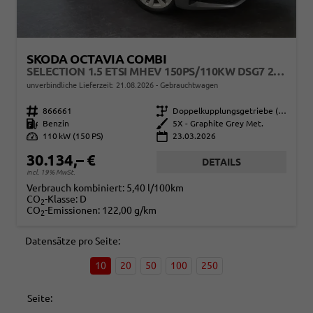
SKODA OCTAVIA COMBI
SELECTION 1.5 ETSI MHEV 150PS/110KW DSG7 2026 +AHK+3-ZONE+RFK+KESSY+EL.HECK+BHZ. LENKRAD
unverbindliche Lieferzeit:
21.08.2026
Gebrauchtwagen
Fahrzeugnr.
866661
Getriebe
Doppelkupplungsgetriebe (DSG)
Kraftstoff
Benzin
Außenfarbe
5X - Graphite Grey Met.
Leistung
110 kW (150 PS)
23.03.2026
30.134,– €
DETAILS
incl. 19% MwSt.
Verbrauch kombiniert:
5,40 l/100km
CO
-Klasse:
D
2
CO
-Emissionen:
122,00 g/km
2
Datensätze pro Seite:
10
20
50
100
250
Seite: