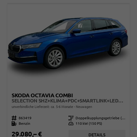
SKODA OCTAVIA COMBI
SELECTION SHZ+KLIMA+PDC+SMARTLINK+LED+16" ALU
unverbindliche Lieferzeit: ca. 5-6 Monate
Neuwagen
Fahrzeugnr.
863419
Getriebe
Doppelkupplungsgetriebe (DSG)
Kraftstoff
Benzin
Leistung
110 kW (150 PS)
29.080,– €
DETAILS