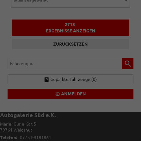
2718
ERGEBNISSE ANZEIGEN
ZURÜCKSETZEN
Fahrzeugnr.
Geparkte Fahrzeuge (
0
)
ANMELDEN
Autogalerie Süd e.K.
Marie- Curie- Str. 5
79761
Waldshut
Telefon:
07751-9181861