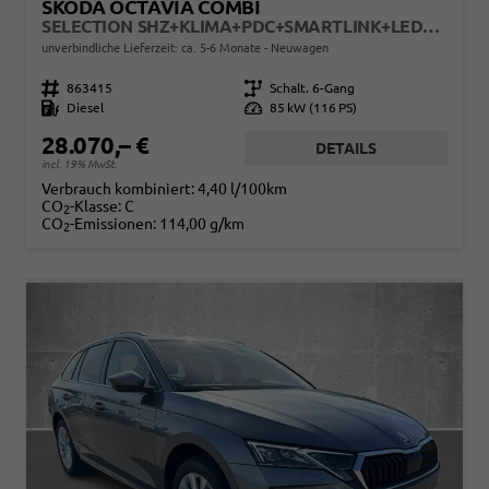
SKODA OCTAVIA COMBI
SELECTION SHZ+KLIMA+PDC+SMARTLINK+LED+16" ALU
unverbindliche Lieferzeit: ca. 5-6 Monate
Neuwagen
Fahrzeugnr.
863415
Getriebe
Schalt. 6-Gang
Kraftstoff
Diesel
Leistung
85 kW (116 PS)
28.070,– €
DETAILS
incl. 19% MwSt.
Verbrauch kombiniert:
4,40 l/100km
CO
-Klasse:
C
2
CO
-Emissionen:
114,00 g/km
2