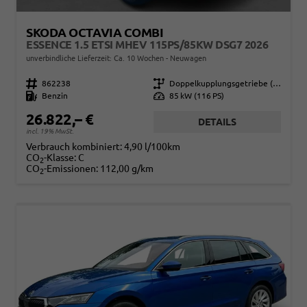
SKODA OCTAVIA COMBI
ESSENCE 1.5 ETSI MHEV 115PS/85KW DSG7 2026
unverbindliche Lieferzeit: Ca. 10 Wochen
Neuwagen
Fahrzeugnr.
862238
Getriebe
Doppelkupplungsgetriebe (DSG)
Kraftstoff
Benzin
Leistung
85 kW (116 PS)
26.822,– €
DETAILS
incl. 19% MwSt.
Verbrauch kombiniert:
4,90 l/100km
CO
-Klasse:
C
2
CO
-Emissionen:
112,00 g/km
2