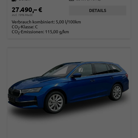
27.490,– €
DETAILS
incl. 19% MwSt.
Verbrauch kombiniert:
5,00 l/100km
CO
-Klasse:
C
2
CO
-Emissionen:
115,00 g/km
2