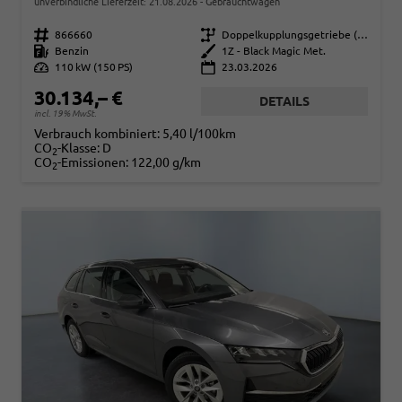
unverbindliche Lieferzeit:
21.08.2026
Gebrauchtwagen
Fahrzeugnr.
866660
Getriebe
Doppelkupplungsgetriebe (DSG)
Kraftstoff
Benzin
Außenfarbe
1Z - Black Magic Met.
Leistung
110 kW (150 PS)
23.03.2026
30.134,– €
DETAILS
incl. 19% MwSt.
Verbrauch kombiniert:
5,40 l/100km
CO
-Klasse:
D
2
CO
-Emissionen:
122,00 g/km
2