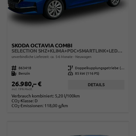
SKODA OCTAVIA COMBI
SELECTION SHZ+KLIMA+PDC+SMARTLINK+LED+16" ALU
unverbindliche Lieferzeit: ca. 5-6 Monate
Neuwagen
Fahrzeugnr.
863418
Getriebe
Doppelkupplungsgetriebe (DSG)
Kraftstoff
Benzin
Leistung
85 kW (116 PS)
26.980,– €
DETAILS
incl. 19% MwSt.
Verbrauch kombiniert:
5,20 l/100km
CO
-Klasse:
D
2
CO
-Emissionen:
118,00 g/km
2