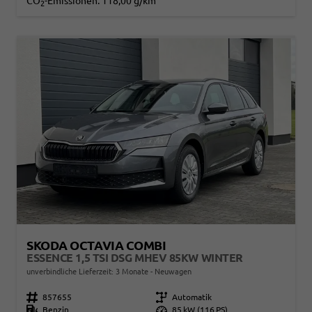
CO
-Emissionen:
118,00 g/km
2
SKODA OCTAVIA COMBI
ESSENCE 1,5 TSI DSG MHEV 85KW WINTER
unverbindliche Lieferzeit:
3 Monate
Neuwagen
Fahrzeugnr.
857655
Getriebe
Automatik
Kraftstoff
Benzin
Leistung
85 kW (116 PS)