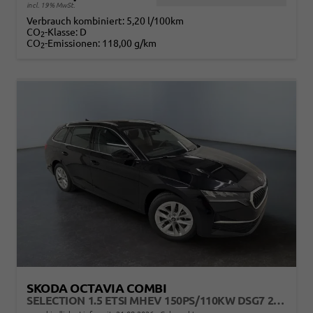
incl. 19% MwSt.
Verbrauch kombiniert:
5,20 l/100km
CO
-Klasse:
D
2
CO
-Emissionen:
118,00 g/km
2
SKODA OCTAVIA COMBI
SELECTION 1.5 ETSI MHEV 150PS/110KW DSG7 2026 +AHK+3-ZONE+RFK+KESSY+EL.HECK+BHZ. LENKRAD