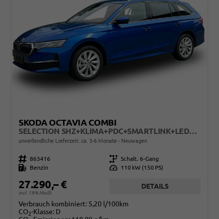
SKODA OCTAVIA COMBI
SELECTION SHZ+KLIMA+PDC+SMARTLINK+LED+16" ALU
unverbindliche Lieferzeit: ca. 5-6 Monate
Neuwagen
Fahrzeugnr.
863416
Getriebe
Schalt. 6-Gang
Kraftstoff
Benzin
Leistung
110 kW (150 PS)
27.290,– €
DETAILS
incl. 19% MwSt.
Verbrauch kombiniert:
5,20 l/100km
CO
-Klasse:
D
2