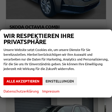
SKODA OCTAVIA COMBI
ESSENCE 1.5 ETSI MHEV 150PS/110KW DSG7 2026
WIR RESPEKTIEREN IHRE
unverbindliche Lieferzeit: Ca. 10 Wochen
Neuwagen
PRIVATSPHÄRE
Fahrzeugnr.
862239
Getriebe
Doppelkupplungsgetriebe (DSG)
Unsere Website setzt Cookies ein, um unsere Dienste für Sie
Kraftstoff
Benzin
Leistung
110 kW (150 PS)
bereitzustellen. Hierbei berücksichtigen wir Ihre Auswahl und
28.232,– €
DETAILS
verarbeiten nur die Daten für Marketing, Analytics und Personalisierung,
incl. 19% MwSt.
für die Sie uns Ihr Einverständnis geben. Sie können Ihre Einwilligung
Verbrauch kombiniert:
5,00 l/100km
jederzeit mit Wirkung für die Zukunft widerrufen.
CO
-Klasse:
C
2
CO
-Emissionen:
115,00 g/km
2
ALLE AKZEPTIEREN
EINSTELLUNGEN
Datenschutzerklärung
Impressum