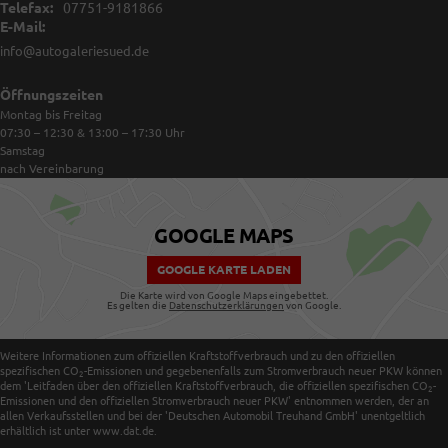
Telefax:
07751-9181866
E-Mail:
info@autogaleriesued.de
Öffnungszeiten
Montag bis Freitag
07:30 – 12:30 & 13:00 – 17:30
Uhr
Samstag
nach Vereinbarung
GOOGLE MAPS
GOOGLE KARTE LADEN
Die Karte wird von Google Maps eingebettet.
Es gelten die
Datenschutzerklärungen
von Google.
Weitere Informationen zum offiziellen Kraftstoffverbrauch und zu den offiziellen
spezifischen CO
-Emissionen und gegebenenfalls zum Stromverbrauch neuer PKW können
2
dem 'Leitfaden über den offiziellen Kraftstoffverbrauch, die offiziellen spezifischen CO
-
2
Emissionen und den offiziellen Stromverbrauch neuer PKW' entnommen werden, der an
allen Verkaufsstellen und bei der 'Deutschen Automobil Treuhand GmbH' unentgeltlich
erhältlich ist unter www.dat.de.