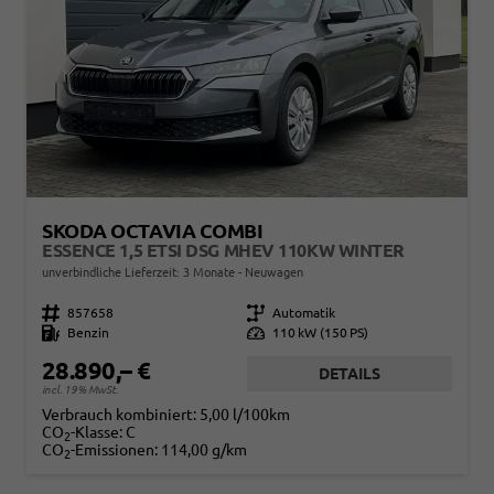
SKODA OCTAVIA COMBI
ESSENCE 1,5 ETSI DSG MHEV 110KW WINTER
unverbindliche Lieferzeit:
3 Monate
Neuwagen
Fahrzeugnr.
857658
Getriebe
Automatik
Kraftstoff
Benzin
Leistung
110 kW (150 PS)
28.890,– €
DETAILS
incl. 19% MwSt.
Verbrauch kombiniert:
5,00 l/100km
CO
-Klasse:
C
2
CO
-Emissionen:
114,00 g/km
2