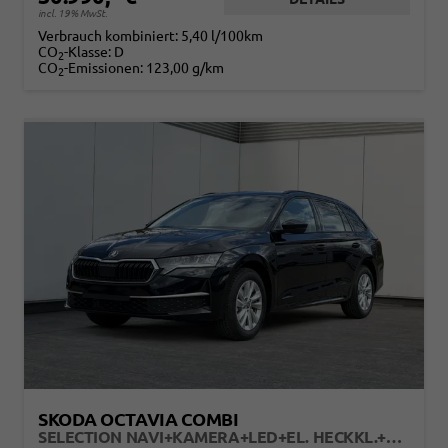
incl. 19% MwSt.
Verbrauch kombiniert:
5,40 l/100km
CO
-Klasse:
D
2
CO
-Emissionen:
123,00 g/km
2
SKODA OCTAVIA COMBI
SELECTION NAVI+KAMERA+LED+EL. HECKKL.+SHZ