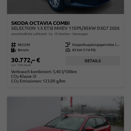
SKODA OCTAVIA COMBI
SELECTION 1.5 ETSI MHEV 115PS/85KW DSG7 2026
unverbindliche Lieferzeit: Ca. 10 Wochen
Neuwagen
Fahrzeugnr.
862240
Getriebe
Doppelkupplungsgetriebe (DSG)
Kraftstoff
Benzin
Leistung
85 kW (116 PS)
30.772,– €
DETAILS
incl. 19% MwSt.
Verbrauch kombiniert:
5,40 l/100km
CO
-Klasse:
D
2
CO
-Emissionen:
123,00 g/km
2