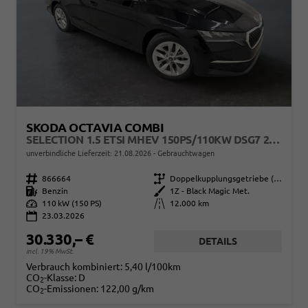
SKODA OCTAVIA COMBI
SELECTION 1.5 ETSI MHEV 150PS/110KW DSG7 2026 +AHK+SUNSET+3-ZONE+RFK+KESSY+EL.HECK+BHZ. LENKRAD
unverbindliche Lieferzeit:
21.08.2026
Gebrauchtwagen
Fahrzeugnr.
866664
Getriebe
Doppelkupplungsgetriebe (DSG)
Kraftstoff
Benzin
Außenfarbe
1Z - Black Magic Met.
Leistung
110 kW (150 PS)
Kilometerstand
12.000 km
23.03.2026
30.330,– €
DETAILS
incl. 19% MwSt.
Verbrauch kombiniert:
5,40 l/100km
CO
-Klasse:
D
2
CO
-Emissionen:
122,00 g/km
2