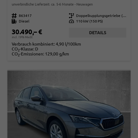
unverbindliche Lieferzeit: ca. 5-6 Monate
Neuwagen
Fahrzeugnr.
863417
Getriebe
Doppelkupplungsgetriebe (DSG)
Kraftstoff
Diesel
Leistung
110 kW (150 PS)
30.490,– €
DETAILS
incl. 19% MwSt.
Verbrauch kombiniert:
4,90 l/100km
CO
-Klasse:
D
2
CO
-Emissionen:
129,00 g/km
2