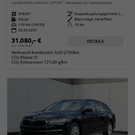
unverbindliche Lieferzeit: SOFORT
Neuwagen mit Tageszulassung
Fahrzeugnr.
858307
Getriebe
Doppelkupplungsgetriebe (DSG)
Kraftstoff
Diesel
Außenfarbe
Black-Magic Perleffekt
Leistung
110 kW (150 PS)
Kilometerstand
10 km
02.09.2025
31.080,– €
DETAILS
incl. 19% MwSt.
Verbrauch kombiniert:
4,60 l/100km
CO
-Klasse:
D
2
CO
-Emissionen:
121,00 g/km
2