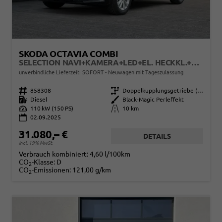
SKODA OCTAVIA COMBI
SELECTION NAVI+KAMERA+LED+EL. HECKKL.+SHZ
unverbindliche Lieferzeit: SOFORT
Neuwagen mit Tageszulassung
Fahrzeugnr.
858308
Getriebe
Doppelkupplungsgetriebe (DSG)
Kraftstoff
Diesel
Außenfarbe
Black-Magic Perleffekt
Leistung
110 kW (150 PS)
Kilometerstand
10 km
02.09.2025
31.080,– €
DETAILS
incl. 19% MwSt.
Verbrauch kombiniert:
4,60 l/100km
CO
-Klasse:
D
2
CO
-Emissionen:
121,00 g/km
2