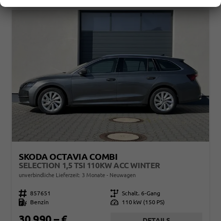
SKODA OCTAVIA COMBI
SELECTION 1,5 TSI 110KW ACC WINTER
unverbindliche Lieferzeit:
3 Monate
Neuwagen
Fahrzeugnr.
857651
Getriebe
Schalt. 6-Gang
Kraftstoff
Benzin
Leistung
110 kW (150 PS)
30.990,– €
DETAILS