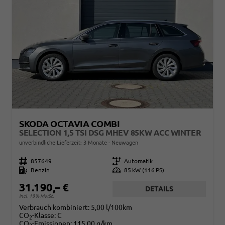
SKODA OCTAVIA COMBI
SELECTION 1,5 TSI DSG MHEV 85KW ACC WINTER
unverbindliche Lieferzeit:
3 Monate
Neuwagen
Fahrzeugnr.
857649
Getriebe
Automatik
Kraftstoff
Benzin
Leistung
85 kW (116 PS)
31.190,– €
DETAILS
incl. 19% MwSt.
Verbrauch kombiniert:
5,00 l/100km
CO
-Klasse:
C
2
CO
-Emissionen:
115,00 g/km