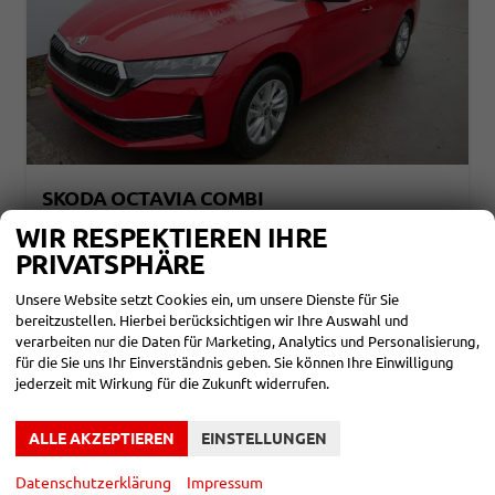
SKODA OCTAVIA COMBI
SELECTION 2.0 TDI DSG SELECTION*LED*PDC*SHZ*TEMPOMAT*SMARTLINK*KLIMA*
WIR RESPEKTIEREN IHRE
sofort lieferbar
Fahrzeug mit Tageszulassung
PRIVATSPHÄRE
Fahrzeugnr.
862020
Getriebe
Automatik
Unsere Website setzt Cookies ein, um unsere Dienste für Sie
Kraftstoff
Diesel
Außenfarbe
Velvetrot Metallic
bereitzustellen. Hierbei berücksichtigen wir Ihre Auswahl und
Leistung
110 kW (150 PS)
Kilometerstand
10 km
01.01.2026
verarbeiten nur die Daten für Marketing, Analytics und Personalisierung,
für die Sie uns Ihr Einverständnis geben. Sie können Ihre Einwilligung
30.790,– €
DETAILS
jederzeit mit Wirkung für die Zukunft widerrufen.
incl. 19% MwSt.
Verbrauch kombiniert:
4,60 l/100km
ALLE AKZEPTIEREN
EINSTELLUNGEN
CO
-Klasse:
D
2
CO
-Emissionen:
121,00 g/km
2
Datenschutzerklärung
Impressum