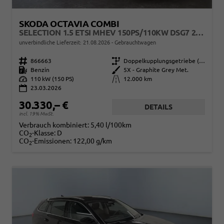
SKODA OCTAVIA COMBI
SELECTION 1.5 ETSI MHEV 150PS/110KW DSG7 2026 +AHK+SUNSET+3-ZONE+RFK+KESSY+EL.HECK+BHZ. LENKRAD
unverbindliche Lieferzeit:
21.08.2026
Gebrauchtwagen
Fahrzeugnr.
866663
Getriebe
Doppelkupplungsgetriebe (DSG)
Kraftstoff
Benzin
Außenfarbe
5X - Graphite Grey Met.
Leistung
110 kW (150 PS)
Kilometerstand
12.000 km
23.03.2026
30.330,– €
DETAILS
incl. 19% MwSt.
Verbrauch kombiniert:
5,40 l/100km
CO
-Klasse:
D
2
CO
-Emissionen:
122,00 g/km
2