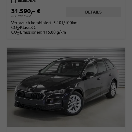
08.08.2026
31.590,– €
DETAILS
incl. 19% MwSt.
Verbrauch kombiniert:
5,10 l/100km
CO
-Klasse:
C
2
CO
-Emissionen:
115,00 g/km
2