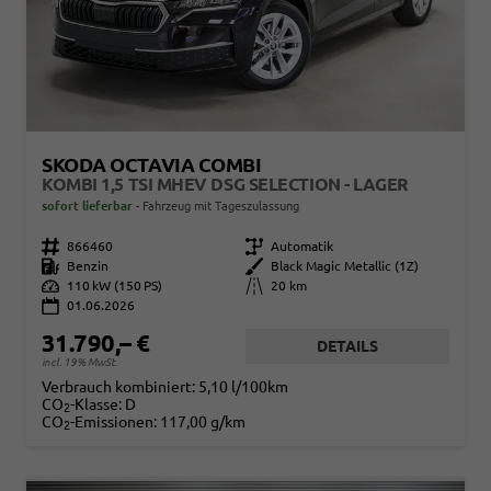
SKODA OCTAVIA COMBI
KOMBI 1,5 TSI MHEV DSG SELECTION - LAGER
sofort lieferbar
Fahrzeug mit Tageszulassung
Fahrzeugnr.
866460
Getriebe
Automatik
Kraftstoff
Benzin
Außenfarbe
Black Magic Metallic (1Z)
Leistung
110 kW (150 PS)
Kilometerstand
20 km
01.06.2026
31.790,– €
DETAILS
incl. 19% MwSt.
Verbrauch kombiniert:
5,10 l/100km
CO
-Klasse:
D
2
CO
-Emissionen:
117,00 g/km
2