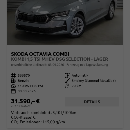
SKODA OCTAVIA COMBI
KOMBI 1,5 TSI MHEV DSG SELECTION - LAGER
unverbindliche Lieferzeit:
03.09.2026
Fahrzeug mit Tageszulassung
Fahrzeugnr.
866870
Getriebe
Automatik
Kraftstoff
Benzin
Außenfarbe
Smokey Diamond Metallic ()
Leistung
110 kW (150 PS)
Kilometerstand
20 km
08.08.2026
31.590,– €
DETAILS
incl. 19% MwSt.
Verbrauch kombiniert:
5,10 l/100km
CO
-Klasse:
C
2
CO
-Emissionen:
115,00 g/km
2