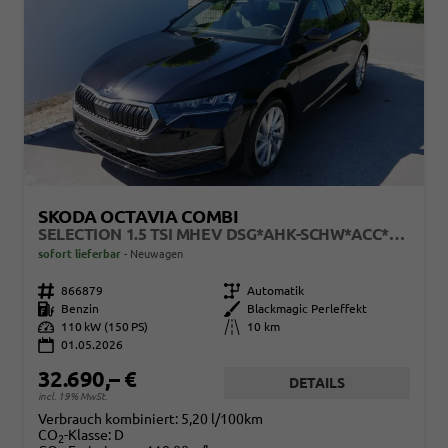
SKODA OCTAVIA COMBI
SELECTION 1.5 TSI MHEV DSG*AHK-SCHW*ACC*PDC*LED*SHZ*SMARTLINK*KLIMA
sofort lieferbar
Neuwagen
Fahrzeugnr.
866879
Getriebe
Automatik
Kraftstoff
Benzin
Außenfarbe
Blackmagic Perleffekt
Leistung
110 kW (150 PS)
Kilometerstand
10 km
01.05.2026
32.690,– €
DETAILS
incl. 19% MwSt.
Verbrauch kombiniert:
5,20 l/100km
CO
-Klasse:
D
2