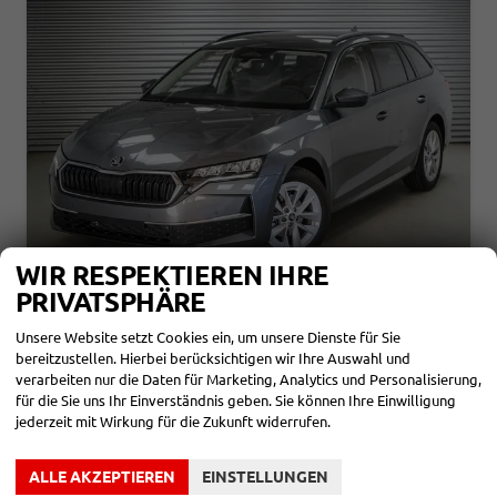
WIR RESPEKTIEREN IHRE
PRIVATSPHÄRE
SKODA OCTAVIA COMBI
KOMBI 1,5 TSI MHEV DSG SELECTION - LAGER
Unsere Website setzt Cookies ein, um unsere Dienste für Sie
bereitzustellen. Hierbei berücksichtigen wir Ihre Auswahl und
sofort lieferbar
Fahrzeug mit Tageszulassung
verarbeiten nur die Daten für Marketing, Analytics und Personalisierung,
für die Sie uns Ihr Einverständnis geben. Sie können Ihre Einwilligung
Fahrzeugnr.
866462
Getriebe
Automatik
jederzeit mit Wirkung für die Zukunft widerrufen.
Kraftstoff
Benzin
Außenfarbe
Graphite Grau Metallic (5X)
Leistung
110 kW (150 PS)
Kilometerstand
20 km
01.06.2026
ALLE AKZEPTIEREN
EINSTELLUNGEN