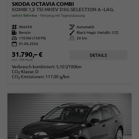
SKODA OCTAVIA COMBI
KOMBI 1,5 TSI MHEV DSG SELECTION A -LAG.
sofort lieferbar
Fahrzeug mit Tageszulassung
Fahrzeugnr.
866459
Getriebe
Automatik
Kraftstoff
Benzin
Außenfarbe
Black Magic Metallic (1Z)
Leistung
110 kW (150 PS)
Kilometerstand
20 km
01.06.2026
31.790,– €
DETAILS
incl. 19% MwSt.
Verbrauch kombiniert:
5,10 l/100km
CO
-Klasse:
D
2
CO
-Emissionen:
117,00 g/km
2