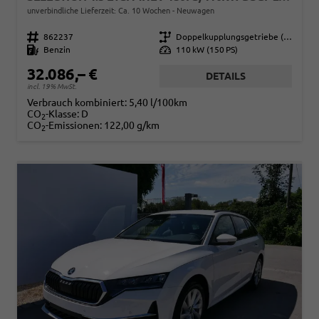
unverbindliche Lieferzeit: Ca. 10 Wochen
Neuwagen
Fahrzeugnr.
862237
Getriebe
Doppelkupplungsgetriebe (DSG)
Kraftstoff
Benzin
Leistung
110 kW (150 PS)
32.086,– €
DETAILS
incl. 19% MwSt.
Verbrauch kombiniert:
5,40 l/100km
CO
-Klasse:
D
2
CO
-Emissionen:
122,00 g/km
2