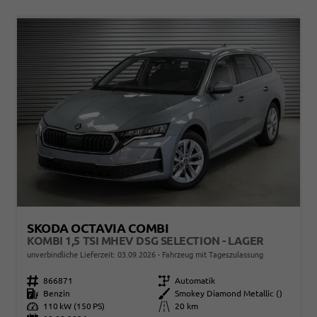
SKODA OCTAVIA COMBI
KOMBI 1,5 TSI MHEV DSG SELECTION - LAGER
unverbindliche Lieferzeit:
03.09.2026
Fahrzeug mit Tageszulassung
Fahrzeugnr.
866871
Getriebe
Automatik
Kraftstoff
Benzin
Außenfarbe
Smokey Diamond Metallic ()
Leistung
110 kW (150 PS)
Kilometerstand
20 km