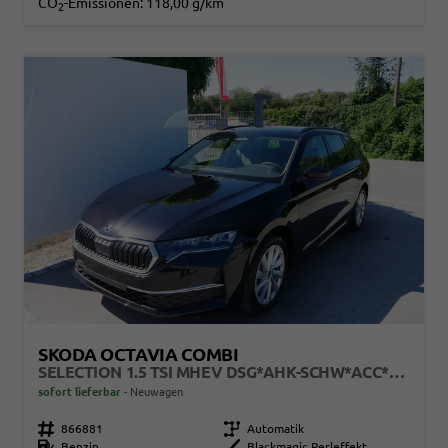
CO
-Emissionen:
118,00 g/km
2
SKODA OCTAVIA COMBI
SELECTION 1.5 TSI MHEV DSG*AHK-SCHW*ACC*PDC*LED*SHZ*SMARTLINK*KLIMA
sofort lieferbar
Neuwagen
Fahrzeugnr.
866881
Getriebe
Automatik
Kraftstoff
Benzin
Außenfarbe
Blackmagic Perleffekt