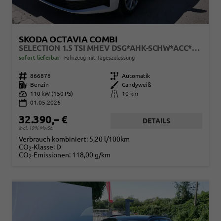
SKODA OCTAVIA COMBI
SELECTION 1.5 TSI MHEV DSG*AHK-SCHW*ACC*PDC*LED*SHZ*SMARTLINK*KLIMA
sofort lieferbar
Fahrzeug mit Tageszulassung
Fahrzeugnr.
866878
Getriebe
Automatik
Kraftstoff
Benzin
Außenfarbe
Candyweiß
Leistung
110 kW (150 PS)
Kilometerstand
10 km
01.05.2026
32.390,– €
DETAILS
incl. 19% MwSt.
Verbrauch kombiniert:
5,20 l/100km
CO
-Klasse:
D
2
CO
-Emissionen:
118,00 g/km
2