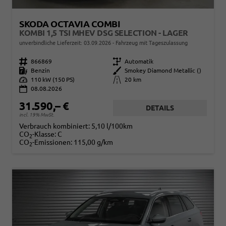
SKODA OCTAVIA COMBI
KOMBI 1,5 TSI MHEV DSG SELECTION - LAGER
unverbindliche Lieferzeit:
03.09.2026
Fahrzeug mit Tageszulassung
Fahrzeugnr.
866869
Getriebe
Automatik
Kraftstoff
Benzin
Außenfarbe
Smokey Diamond Metallic ()
Leistung
110 kW (150 PS)
Kilometerstand
20 km
08.08.2026
31.590,– €
DETAILS
incl. 19% MwSt.
Verbrauch kombiniert:
5,10 l/100km
CO
-Klasse:
C
2
CO
-Emissionen:
115,00 g/km
2