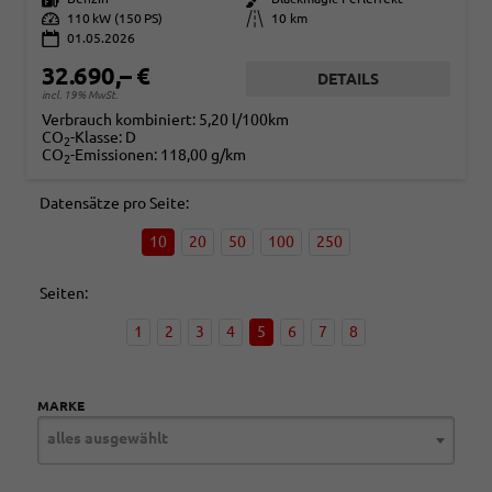
Leistung
110 kW (150 PS)
Kilometerstand
10 km
01.05.2026
32.690,– €
DETAILS
incl. 19% MwSt.
Verbrauch kombiniert:
5,20 l/100km
CO
-Klasse:
D
2
CO
-Emissionen:
118,00 g/km
2
Datensätze pro Seite:
10
20
50
100
250
Seiten:
1
2
3
4
5
6
7
8
MARKE
alles ausgewählt