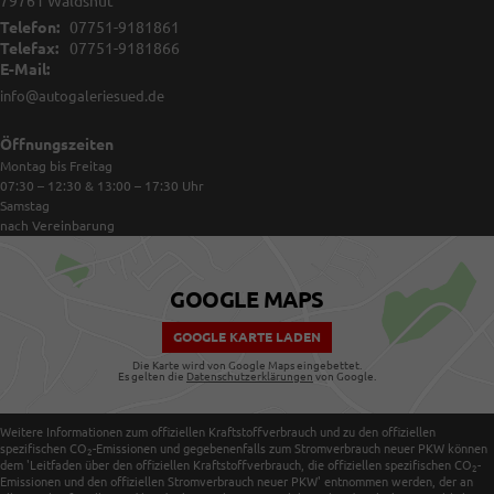
79761
Waldshut
Telefon:
07751-9181861
Telefax:
07751-9181866
E-Mail:
info@autogaleriesued.de
Öffnungszeiten
Montag bis Freitag
07:30 – 12:30 & 13:00 – 17:30
Uhr
Samstag
nach Vereinbarung
GOOGLE MAPS
GOOGLE KARTE LADEN
Die Karte wird von Google Maps eingebettet.
Es gelten die
Datenschutzerklärungen
von Google.
Weitere Informationen zum offiziellen Kraftstoffverbrauch und zu den offiziellen
spezifischen CO
-Emissionen und gegebenenfalls zum Stromverbrauch neuer PKW können
2
dem 'Leitfaden über den offiziellen Kraftstoffverbrauch, die offiziellen spezifischen CO
-
2
Emissionen und den offiziellen Stromverbrauch neuer PKW' entnommen werden, der an