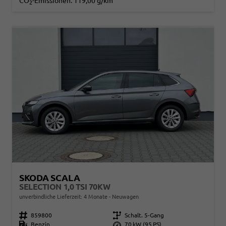
CO
-Emissionen:
119,00 g/km
2
SKODA SCALA
SELECTION 1,0 TSI 70KW
unverbindliche Lieferzeit:
4 Monate
Neuwagen
Fahrzeugnr.
859800
Getriebe
Schalt. 5-Gang
Kraftstoff
Benzin
Leistung
70 kW (95 PS)