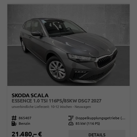
SKODA SCALA
ESSENCE 1.0 TSI 116PS/85KW DSG7 2027
unverbindliche Lieferzeit: 10-12 Wochen
Neuwagen
Fahrzeugnr.
865407
Getriebe
Doppelkupplungsgetriebe (DSG)
Kraftstoff
Benzin
Leistung
85 kW (116 PS)
21.480,– €
DETAILS