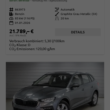
sofort lieferbar
Fahrzeug mit Tageszulassung
Fahrzeugnr.
863973
Getriebe
Automatik
Kraftstoff
Benzin
Außenfarbe
Graphite Grau Metallic (5X)
Leistung
85 kW (116 PS)
Kilometerstand
20 km
01.01.2026
21.789,– €
DETAILS
incl. 19% MwSt.
Verbrauch kombiniert:
5,30 l/100km
CO
-Klasse:
D
2
CO
-Emissionen:
120,00 g/km
2