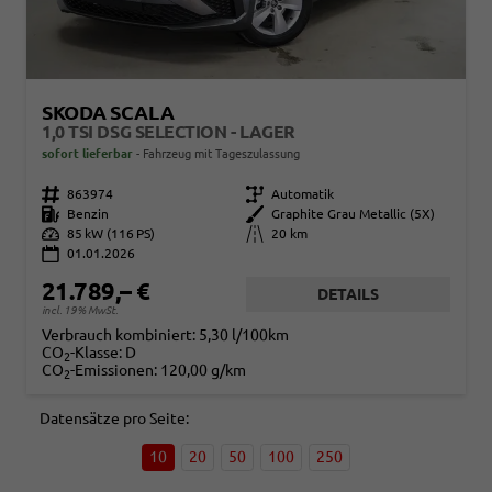
SKODA SCALA
1,0 TSI DSG SELECTION - LAGER
sofort lieferbar
Fahrzeug mit Tageszulassung
Fahrzeugnr.
863974
Getriebe
Automatik
Kraftstoff
Benzin
Außenfarbe
Graphite Grau Metallic (5X)
Leistung
85 kW (116 PS)
Kilometerstand
20 km
01.01.2026
21.789,– €
DETAILS
incl. 19% MwSt.
Verbrauch kombiniert:
5,30 l/100km
CO
-Klasse:
D
2
CO
-Emissionen:
120,00 g/km
2
Datensätze pro Seite:
10
20
50
100
250