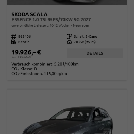
SKODA SCALA
ESSENCE 1.0 TSI 95PS/70KW 5G 2027
unverbindliche Lieferzeit: 10-12 Wochen
Neuwagen
Fahrzeugnr.
865406
Getriebe
Schalt. 5-Gang
Kraftstoff
Benzin
Leistung
70 kW (95 PS)
19.926,– €
DETAILS
incl. 19% MwSt.
Verbrauch kombiniert:
5,20 l/100km
CO
-Klasse:
D
2
CO
-Emissionen:
116,00 g/km
2