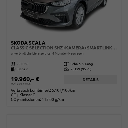
SKODA SCALA
CLASSIC SELECTION SHZ+KAMERA+SMARTLINK+LED+16" ALU
unverbindliche Lieferzeit: ca. 4 Monate
Neuwagen
Fahrzeugnr.
860296
Getriebe
Schalt. 5-Gang
Kraftstoff
Benzin
Leistung
70 kW (95 PS)
19.960,– €
DETAILS
incl. 19% MwSt.
Verbrauch kombiniert:
5,10 l/100km
CO
-Klasse:
C
2
CO
-Emissionen:
115,00 g/km
2