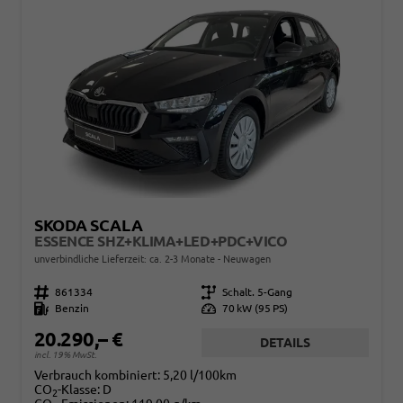
SKODA SCALA
ESSENCE SHZ+KLIMA+LED+PDC+VICO
unverbindliche Lieferzeit: ca. 2-3 Monate
Neuwagen
Fahrzeugnr.
861334
Getriebe
Schalt. 5-Gang
Kraftstoff
Benzin
Leistung
70 kW (95 PS)
20.290,– €
DETAILS
incl. 19% MwSt.
Verbrauch kombiniert:
5,20 l/100km
CO
-Klasse:
D
2