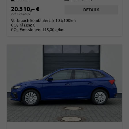
20.310,– €
DETAILS
incl. 19% MwSt.
Verbrauch kombiniert:
5,10 l/100km
CO
-Klasse:
C
2
CO
-Emissionen:
115,00 g/km
2