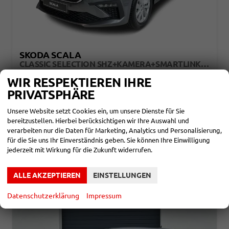
SKODA SCALA
CLASSIC SELECTION SHZ+KAMERA+SMARTLINK+LED+16" ALU
unverbindliche Lieferzeit: ca. 4 Monate
Neuwagen
WIR RESPEKTIEREN IHRE
PRIVATSPHÄRE
Fahrzeugnr.
860297
Getriebe
Schalt. 6-Gang
Kraftstoff
Benzin
Leistung
85 kW (116 PS)
Unsere Website setzt Cookies ein, um unsere Dienste für Sie
20.790,– €
bereitzustellen. Hierbei berücksichtigen wir Ihre Auswahl und
DETAILS
incl. 19% MwSt.
verarbeiten nur die Daten für Marketing, Analytics und Personalisierung,
Verbrauch kombiniert:
5,10 l/100km
für die Sie uns Ihr Einverständnis geben. Sie können Ihre Einwilligung
CO
-Klasse:
D
jederzeit mit Wirkung für die Zukunft widerrufen.
2
CO
-Emissionen:
116,00 g/km
2
ALLE AKZEPTIEREN
EINSTELLUNGEN
Datenschutzerklärung
Impressum