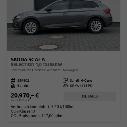
SKODA SCALA
SELECTION 1,0 TSI 85KW
unverbindliche Lieferzeit:
4 Monate
Neuwagen
Fahrzeugnr.
859802
Getriebe
Schalt. 6-Gang
Kraftstoff
Benzin
Leistung
85 kW (116 PS)
20.970,– €
DETAILS
incl. 19% MwSt.
Verbrauch kombiniert:
5,20 l/100km
CO
-Klasse:
D
2
CO
-Emissionen:
117,00 g/km
2