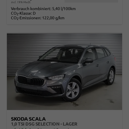
incl. 19% MwSt.
Verbrauch kombiniert:
5,40 l/100km
CO
-Klasse:
D
2
CO
-Emissionen:
122,00 g/km
2
SKODA SCALA
1,0 TSI DSG SELECTION - LAGER