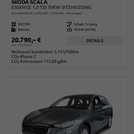
SKODA SCALA
ESSENCE 1,0 TSI 70KW SITZHEIZUNG
unverbindliche Lieferzeit:
3 Monate
Neuwagen
Fahrzeugnr.
857591
Getriebe
Schalt. 5-Gang
Kraftstoff
Benzin
Leistung
70 kW (95 PS)
20.790,– €
DETAILS
incl. 19% MwSt.
Verbrauch kombiniert:
5,10 l/100km
CO
-Klasse:
C
2
CO
-Emissionen:
115,00 g/km
2