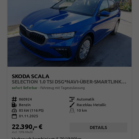
SKODA SCALA
SELECTION 1.0 TSI DSG*NAVI-ÜBER-SMARTLINK*PDC-HI*LED*TEMPOMAT*SHZ*DAB*KLIMA
sofort lieferbar
Fahrzeug mit Tageszulassung
Fahrzeugnr.
860924
Getriebe
Automatik
Kraftstoff
Benzin
Außenfarbe
Raceblau Metallic
Leistung
85 kW (116 PS)
Kilometerstand
10 km
01.11.2025
22.390,– €
DETAILS
incl. 19% MwSt.
Verbrauch kombiniert:
5,70 l/100km