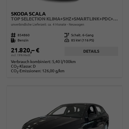
SKODA SCALA
TOP SELECTION KLIMA+SHZ+SMARTLINK+PDC+LED+16" ALU
unverbindliche Lieferzeit: ca. 4 Monate
Neuwagen
Fahrzeugnr.
854860
Getriebe
Schalt. 6-Gang
Kraftstoff
Benzin
Leistung
85 kW (116 PS)
21.820,– €
DETAILS
incl. 19% MwSt.
Verbrauch kombiniert:
5,40 l/100km
CO
-Klasse:
D
2
CO
-Emissionen:
126,00 g/km
2