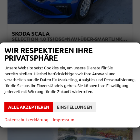
SKODA SCALA
SELECTION 1.0 TSI DSG*NAVI-ÜBER-SMARTLINK*PDC-HI*LED*TEMPOMAT*SHZ*DAB*KLIMA
sofort lieferbar
Fahrzeug mit Tageszulassung
WIR RESPEKTIEREN IHRE
PRIVATSPHÄRE
Fahrzeugnr.
860592
Getriebe
Automatik
Kraftstoff
Benzin
Außenfarbe
Raceblau Metallic
Unsere Website setzt Cookies ein, um unsere Dienste für Sie
Leistung
85 kW (116 PS)
Kilometerstand
10 km
bereitzustellen. Hierbei berücksichtigen wir Ihre Auswahl und
01.11.2025
verarbeiten nur die Daten für Marketing, Analytics und Personalisierung,
22.390,– €
DETAILS
für die Sie uns Ihr Einverständnis geben. Sie können Ihre Einwilligung
incl. 19% MwSt.
jederzeit mit Wirkung für die Zukunft widerrufen.
Verbrauch kombiniert:
5,30 l/100km
CO
-Klasse:
D
2
CO
-Emissionen:
121,00 g/km
ALLE AKZEPTIEREN
EINSTELLUNGEN
2
Datenschutzerklärung
Impressum