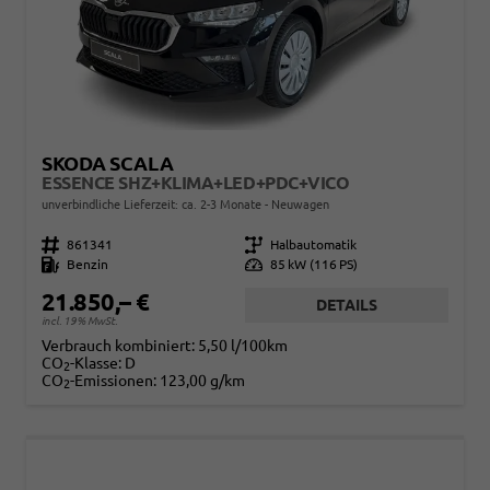
SKODA SCALA
ESSENCE SHZ+KLIMA+LED+PDC+VICO
unverbindliche Lieferzeit: ca. 2-3 Monate
Neuwagen
Fahrzeugnr.
861341
Getriebe
Halbautomatik
Kraftstoff
Benzin
Leistung
85 kW (116 PS)
21.850,– €
DETAILS
incl. 19% MwSt.
Verbrauch kombiniert:
5,50 l/100km
CO
-Klasse:
D
2
CO
-Emissionen:
123,00 g/km
2