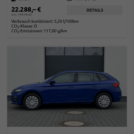
22.288,– €
DETAILS
incl. 19% MwSt.
Verbrauch kombiniert:
5,20 l/100km
CO
-Klasse:
D
2
CO
-Emissionen:
117,00 g/km
2