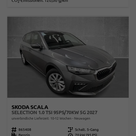
CO
-Emissionen:
120,00 g/km
2
SKODA SCALA
SELECTION 1.0 TSI 95PS/70KW 5G 2027
unverbindliche Lieferzeit: 10-12 Wochen
Neuwagen
Fahrzeugnr.
865408
Getriebe
Schalt. 5-Gang
Kraftstoff
Benzin
Leistung
70 kW (95 PS)