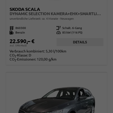
SKODA SCALA
DYNAMIC SELECTION KAMERA+EHK+SMARTLINK+17" ALU+LED
unverbindliche Lieferzeit: ca. 4 Monate
Neuwagen
Fahrzeugnr.
860300
Getriebe
Schalt. 6-Gang
Kraftstoff
Benzin
Leistung
85 kW (116 PS)
22.590,– €
DETAILS
incl. 19% MwSt.
Verbrauch kombiniert:
5,30 l/100km
CO
-Klasse:
D
2
CO
-Emissionen:
120,00 g/km
2