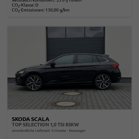
CO
-Klasse:
D
2
CO
-Emissionen:
130,00 g/km
2
SKODA SCALA
TOP SELECTION 1,0 TSI 85KW
unverbindliche Lieferzeit:
4 Monate
Neuwagen