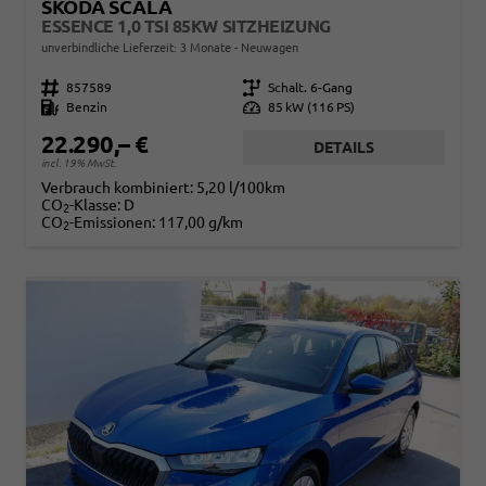
SKODA SCALA
ESSENCE 1,0 TSI 85KW SITZHEIZUNG
unverbindliche Lieferzeit:
3 Monate
Neuwagen
Fahrzeugnr.
857589
Getriebe
Schalt. 6-Gang
Kraftstoff
Benzin
Leistung
85 kW (116 PS)
22.290,– €
DETAILS
incl. 19% MwSt.
Verbrauch kombiniert:
5,20 l/100km
CO
-Klasse:
D
2
CO
-Emissionen:
117,00 g/km
2