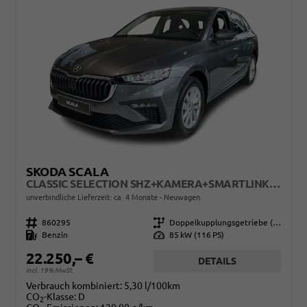
SKODA SCALA
CLASSIC SELECTION SHZ+KAMERA+SMARTLINK+LED+16" ALU
unverbindliche Lieferzeit: ca. 4 Monate
Neuwagen
Fahrzeugnr.
860295
Getriebe
Doppelkupplungsgetriebe (DSG)
Kraftstoff
Benzin
Leistung
85 kW (116 PS)
22.250,– €
DETAILS
incl. 19% MwSt.
Verbrauch kombiniert:
5,30 l/100km
CO
-Klasse:
D
2