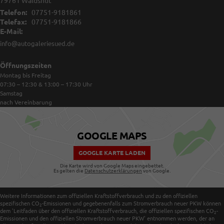
79761
Waldshut
Telefon:
07751-9181861
Telefax:
07751-9181866
E-Mail:
info@autogaleriesued.de
Öffnungszeiten
Montag bis Freitag
07:30 – 12:30 & 13:00 – 17:30
Uhr
Samstag
nach Vereinbarung
GOOGLE MAPS
GOOGLE KARTE LADEN
Die Karte wird von Google Maps eingebettet.
Es gelten die
Datenschutzerklärungen
von Google.
Weitere Informationen zum offiziellen Kraftstoffverbrauch und zu den offiziellen
spezifischen CO
-Emissionen und gegebenenfalls zum Stromverbrauch neuer PKW können
2
dem 'Leitfaden über den offiziellen Kraftstoffverbrauch, die offiziellen spezifischen CO
-
2
Emissionen und den offiziellen Stromverbrauch neuer PKW' entnommen werden, der an