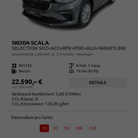
SKODA SCALA
SELECTION SHZ+ACC+RFK+PDC+ALU+SMARTLINK
unverbindliche Lieferzeit: ca. 2-3 Monate
Neuwagen
Fahrzeugnr.
861342
Getriebe
Schalt. 5-Gang
Kraftstoff
Benzin
Leistung
70 kW (95 PS)
22.590,– €
DETAILS
incl. 19% MwSt.
Verbrauch kombiniert:
5,60 l/100km
CO
-Klasse:
D
2
CO
-Emissionen:
126,00 g/km
2
Datensätze pro Seite:
10
20
50
100
250