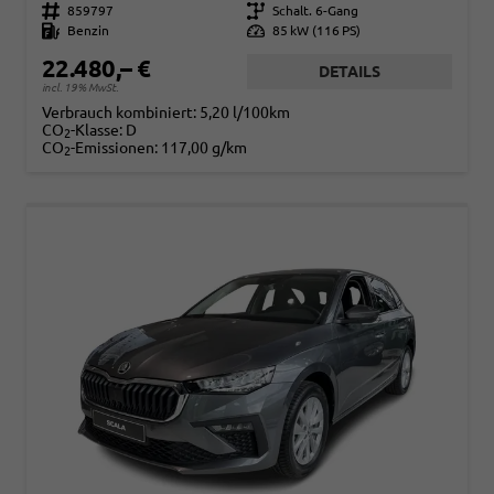
Fahrzeugnr.
859797
Getriebe
Schalt. 6-Gang
Kraftstoff
Benzin
Leistung
85 kW (116 PS)
22.480,– €
DETAILS
incl. 19% MwSt.
Verbrauch kombiniert:
5,20 l/100km
CO
-Klasse:
D
2
CO
-Emissionen:
117,00 g/km
2