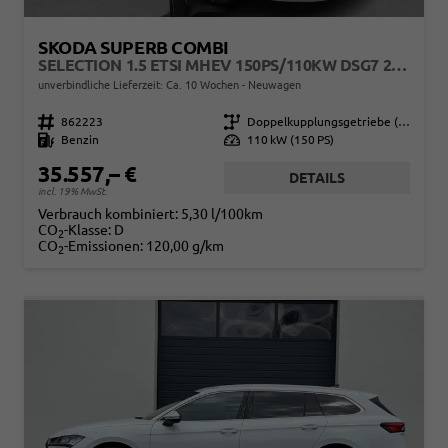
SKODA SUPERB COMBI
SELECTION 1.5 ETSI MHEV 150PS/110KW DSG7 2026
unverbindliche Lieferzeit: Ca. 10 Wochen
Neuwagen
Fahrzeugnr.
862223
Getriebe
Doppelkupplungsgetriebe (DSG)
Kraftstoff
Benzin
Leistung
110 kW (150 PS)
35.557,– €
DETAILS
incl. 19% MwSt.
Verbrauch kombiniert:
5,30 l/100km
CO
-Klasse:
D
2
CO
-Emissionen:
120,00 g/km
2