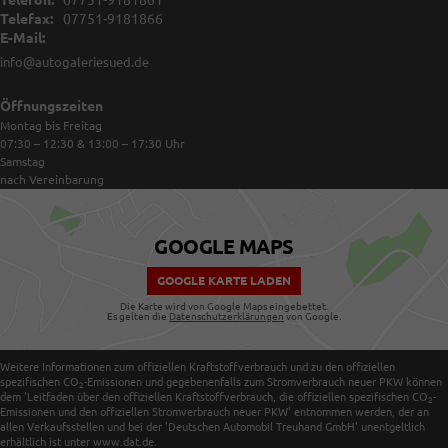
Telefax:
07751-9181866
E-Mail:
info@autogaleriesued.de
Öffnungszeiten
Montag bis Freitag
07:30 – 12:30 & 13:00 – 17:30
Uhr
Samstag
nach Vereinbarung
GOOGLE MAPS
GOOGLE KARTE LADEN
Die Karte wird von Google Maps eingebettet.
Es gelten die
Datenschutzerklärungen
von Google.
Weitere Informationen zum offiziellen Kraftstoffverbrauch und zu den offiziellen
spezifischen CO
-Emissionen und gegebenenfalls zum Stromverbrauch neuer PKW können
2
dem 'Leitfaden über den offiziellen Kraftstoffverbrauch, die offiziellen spezifischen CO
-
2
Emissionen und den offiziellen Stromverbrauch neuer PKW' entnommen werden, der an
allen Verkaufsstellen und bei der 'Deutschen Automobil Treuhand GmbH' unentgeltlich
erhältlich ist unter www.dat.de.