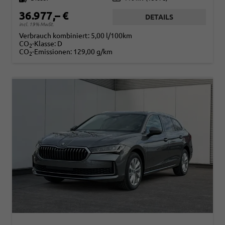
36.977,– €
DETAILS
incl. 19% MwSt.
Verbrauch kombiniert:
5,00 l/100km
CO
-Klasse:
D
2
CO
-Emissionen:
129,00 g/km
2