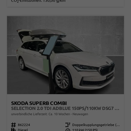
CO
-Emissionen:
130,00 g/km
2
SKODA SUPERB COMBI
SELECTION 2.0 TDI ADBLUE 150PS/110KW DSG7 2026
unverbindliche Lieferzeit: Ca. 10 Wochen
Neuwagen
Fahrzeugnr.
862224
Getriebe
Doppelkupplungsgetriebe (DSG)
Kraftstoff
Diesel
Leistung
110 kW (150 PS)