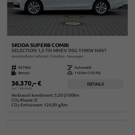
SKODA SUPERB COMBI
SELECTION 1,5 TSI MHEV DSG 110KW NAVI
unverbindliche Lieferzeit:
9 Wochen
Neuwagen
Fahrzeugnr.
857862
Getriebe
Automatik
Kraftstoff
Benzin
Leistung
110 kW (150 PS)
36.370,– €
DETAILS
incl. 19% MwSt.
Verbrauch kombiniert:
5,50 l/100km
CO
-Klasse:
D
2
CO
-Emissionen:
126,00 g/km
2