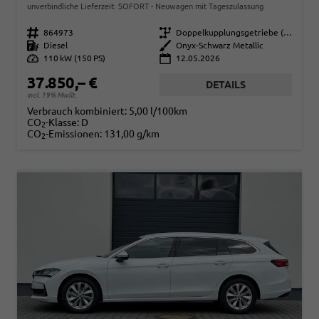
unverbindliche Lieferzeit: SOFORT
Neuwagen mit Tageszulassung
Fahrzeugnr.
864973
Getriebe
Doppelkupplungsgetriebe (DSG)
Kraftstoff
Diesel
Außenfarbe
Onyx-Schwarz Metallic
Leistung
110 kW (150 PS)
12.05.2026
37.850,– €
DETAILS
incl. 19% MwSt.
Verbrauch kombiniert:
5,00 l/100km
CO
-Klasse:
D
2
CO
-Emissionen:
131,00 g/km
2