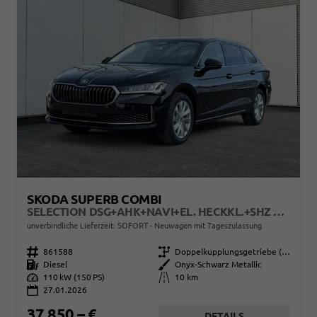
SKODA SUPERB COMBI
SELECTION DSG+AHK+NAVI+EL. HECKKL.+SHZ V+H+KAMERA+LED
unverbindliche Lieferzeit: SOFORT
Neuwagen mit Tageszulassung
Fahrzeugnr.
861588
Getriebe
Doppelkupplungsgetriebe (DSG)
Kraftstoff
Diesel
Außenfarbe
Onyx-Schwarz Metallic
Leistung
110 kW (150 PS)
Kilometerstand
10 km
27.01.2026
37.850,– €
DETAILS