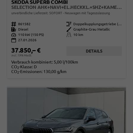
SKODA SUPERB COMBI
SELECTION AHK+NAVI+EL.HECKKL.+SHZ+KAMERA+LED
unverbindliche Lieferzeit: SOFORT
Neuwagen mit Tageszulassung
Fahrzeugnr.
861582
Getriebe
Doppelkupplungsgetriebe (DSG)
Kraftstoff
Diesel
Außenfarbe
Graphite-Grau Metallic
Leistung
110 kW (150 PS)
Kilometerstand
10 km
27.01.2026
37.850,– €
DETAILS
incl. 19% MwSt.
Verbrauch kombiniert:
5,00 l/100km
CO
-Klasse:
D
2
CO
-Emissionen:
130,00 g/km
2