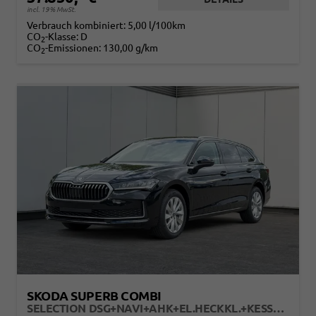
incl. 19% MwSt.
Verbrauch kombiniert:
5,00 l/100km
CO
-Klasse:
D
2
CO
-Emissionen:
130,00 g/km
2
SKODA SUPERB COMBI
SELECTION DSG+NAVI+AHK+EL.HECKKL.+KESSY+SHZ