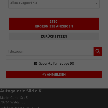
alles ausgewählt
2720
ERGEBNISSE ANZEIGEN
ZURÜCKSETZEN
Fahrzeugnr.
Geparkte Fahrzeuge (
0
)
ANMELDEN
Autogalerie Süd e.K.
Marie- Curie- Str. 5
79761
Waldshut
Telefon:
07751-9181861