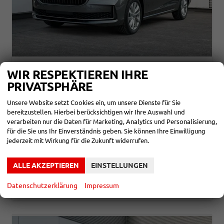
SKODA SUPERB COMBI
WIR RESPEKTIEREN IHRE
SELECTION AHK+NAVI+EL.HECKKL.+SHZ+KAMERA+LED
PRIVATSPHÄRE
unverbindliche Lieferzeit: SOFORT
Neuwagen mit Tageszulassung
Unsere Website setzt Cookies ein, um unsere Dienste für Sie
Fahrzeugnr.
861583
Getriebe
Doppelkupplungsgetriebe (DSG)
bereitzustellen. Hierbei berücksichtigen wir Ihre Auswahl und
Kraftstoff
Diesel
Außenfarbe
Graphite-Grau Metallic
verarbeiten nur die Daten für Marketing, Analytics und Personalisierung,
Leistung
110 kW (150 PS)
Kilometerstand
10 km
für die Sie uns Ihr Einverständnis geben. Sie können Ihre Einwilligung
27.01.2026
jederzeit mit Wirkung für die Zukunft widerrufen.
37.850,– €
DETAILS
incl. 19% MwSt.
ALLE AKZEPTIEREN
EINSTELLUNGEN
Verbrauch kombiniert:
5,00 l/100km
CO
-Klasse:
D
2
Datenschutzerklärung
Impressum
CO
-Emissionen:
130,00 g/km
2