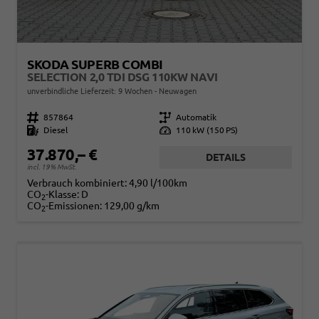
SKODA SUPERB COMBI
SELECTION 2,0 TDI DSG 110KW NAVI
unverbindliche Lieferzeit:
9 Wochen
Neuwagen
Fahrzeugnr.
857864
Getriebe
Automatik
Kraftstoff
Diesel
Leistung
110 kW (150 PS)
37.870,– €
DETAILS
incl. 19% MwSt.
Verbrauch kombiniert:
4,90 l/100km
CO
-Klasse:
D
2
CO
-Emissionen:
129,00 g/km
2