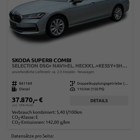
SKODA SUPERB COMBI
SELECTION DSG+ NAVI+EL. HECKKL.+KESSY+SHZ V+H
unverbindliche Lieferzeit: ca. 2-3 Monate
Neuwagen
Fahrzeugnr.
861169
Getriebe
Doppelkupplungsgetriebe (DSG)
Kraftstoff
Diesel
Leistung
110 kW (150 PS)
37.870,– €
DETAILS
incl. 19% MwSt.
Verbrauch kombiniert:
5,40 l/100km
CO
-Klasse:
E
2
CO
-Emissionen:
142,00 g/km
2
Datensätze pro Seite: