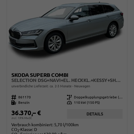
SKODA SUPERB COMBI
SELECTION DSG+NAVI+EL. HECKKL.+KESSY+SHZ V+H
unverbindliche Lieferzeit: ca. 2-3 Monate
Neuwagen
Fahrzeugnr.
861170
Getriebe
Doppelkupplungsgetriebe (DSG)
Kraftstoff
Benzin
Leistung
110 kW (150 PS)
36.370,– €
DETAILS
incl. 19% MwSt.
Verbrauch kombiniert:
5,70 l/100km
CO
-Klasse:
D
2