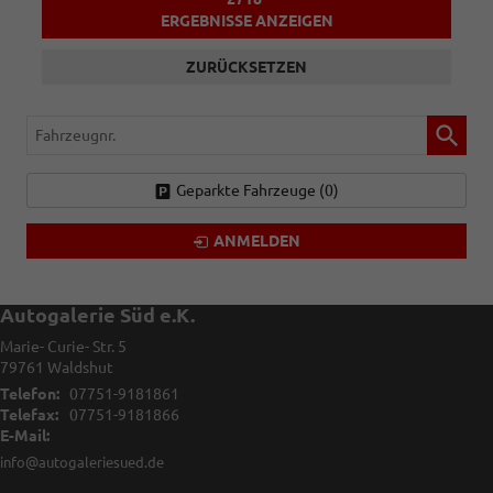
ERGEBNISSE ANZEIGEN
ZURÜCKSETZEN
Fahrzeugnr.
Geparkte Fahrzeuge (
0
)
ANMELDEN
Autogalerie Süd e.K.
Marie- Curie- Str. 5
79761
Waldshut
Telefon:
07751-9181861
Telefax:
07751-9181866
E-Mail:
info@autogaleriesued.de