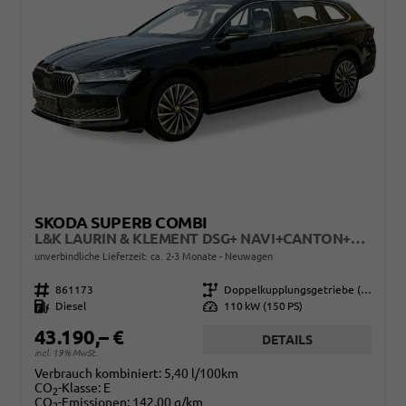
SKODA SUPERB COMBI
L&K LAURIN & KLEMENT DSG+ NAVI+CANTON+MATRIX
unverbindliche Lieferzeit: ca. 2-3 Monate
Neuwagen
Fahrzeugnr.
861173
Getriebe
Doppelkupplungsgetriebe (DSG)
Kraftstoff
Diesel
Leistung
110 kW (150 PS)
43.190,– €
DETAILS
incl. 19% MwSt.
Verbrauch kombiniert:
5,40 l/100km
CO
-Klasse:
E
2
CO
-Emissionen:
142,00 g/km
2