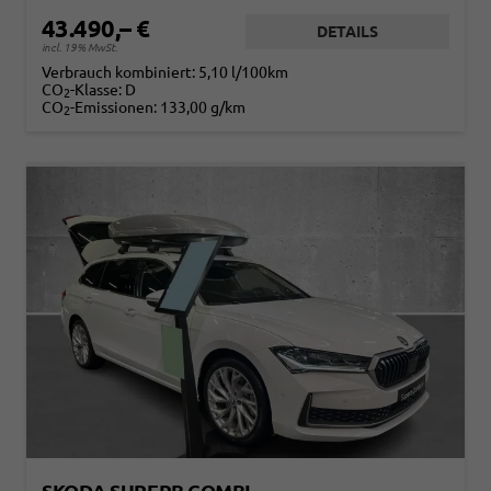
43.490,– €
DETAILS
incl. 19% MwSt.
Verbrauch kombiniert:
5,10 l/100km
CO
-Klasse:
D
2
CO
-Emissionen:
133,00 g/km
2