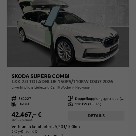
SKODA SUPERB COMBI
L&K 2.0 TDI ADBLUE 150PS/110KW DSG7 2026
unverbindliche Lieferzeit: Ca. 10 Wochen
Neuwagen
Fahrzeugnr.
862227
Getriebe
Doppelkupplungsgetriebe (DSG)
Kraftstoff
Diesel
Leistung
110 kW (150 PS)
42.467,– €
DETAILS
incl. 19% MwSt.
Verbrauch kombiniert:
5,20 l/100km
CO
-Klasse:
D
2