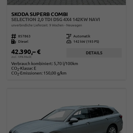
SKODA SUPERB COMBI
SELECTION 2,0 TDI DSG 4X4 142KW NAVI
unverbindliche Lieferzeit:
9 Wochen
Neuwagen
Fahrzeugnr.
857863
Getriebe
Automatik
Kraftstoff
Diesel
Leistung
142 kW (193 PS)
42.390,– €
DETAILS
incl. 19% MwSt.
Verbrauch kombiniert:
5,70 l/100km
CO
-Klasse:
E
2
CO
-Emissionen:
150,00 g/km
2