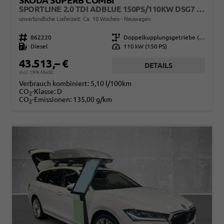
SKODA SUPERB COMBI
SPORTLINE 2.0 TDI ADBLUE 150PS/110KW DSG7 2026
unverbindliche Lieferzeit: Ca. 10 Wochen
Neuwagen
Fahrzeugnr.
862220
Getriebe
Doppelkupplungsgetriebe (DSG)
Kraftstoff
Diesel
Leistung
110 kW (150 PS)
43.513,– €
DETAILS
incl. 19% MwSt.
Verbrauch kombiniert:
5,10 l/100km
CO
-Klasse:
D
2
CO
-Emissionen:
135,00 g/km
2