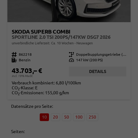
SKODA SUPERB COMBI
SPORTLINE 2.0 TSI 200PS/147KW DSG7 2026
unverbindliche Lieferzeit: Ca. 10 Wochen
Neuwagen
Fahrzeugnr.
862218
Getriebe
Doppelkupplungsgetriebe (DSG)
Kraftstoff
Benzin
Leistung
147 kW (200 PS)
43.703,– €
DETAILS
incl. 19% MwSt.
Verbrauch kombiniert:
6,80 l/100km
CO
-Klasse:
E
2
CO
-Emissionen:
155,00 g/km
2
Datensätze pro Seite:
10
20
50
100
250
Seiten: