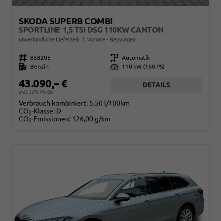
SKODA SUPERB COMBI
SPORTLINE 1,5 TSI DSG 110KW CANTON
unverbindliche Lieferzeit:
3 Monate
Neuwagen
Fahrzeugnr.
858205
Getriebe
Automatik
Kraftstoff
Benzin
Leistung
110 kW (150 PS)
43.090,– €
DETAILS
incl. 19% MwSt.
Verbrauch kombiniert:
5,50 l/100km
CO
-Klasse:
D
2
CO
-Emissionen:
126,00 g/km
2