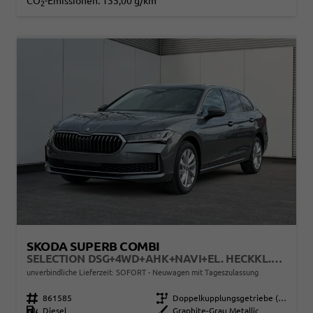
CO
-Emissionen:
135,00 g/km
2
SKODA SUPERB COMBI
SELECTION DSG+4WD+AHK+NAVI+EL. HECKKL.+SHZ V+H
unverbindliche Lieferzeit: SOFORT
Neuwagen mit Tageszulassung
Fahrzeugnr.
861585
Getriebe
Doppelkupplungsgetriebe (DSG)
Kraftstoff
Diesel
Außenfarbe
Graphite-Grau Metallic