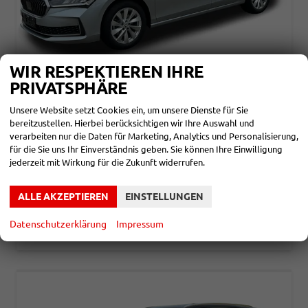
WIR RESPEKTIEREN IHRE
PRIVATSPHÄRE
SKODA SUPERB COMBI
SPORTLINE DSG+NAVI+EL. HECKKL.+MATRIX+SHZ V+H
Unsere Website setzt Cookies ein, um unsere Dienste für Sie
bereitzustellen. Hierbei berücksichtigen wir Ihre Auswahl und
unverbindliche Lieferzeit: ca. 2-3 Monate
Neuwagen
verarbeiten nur die Daten für Marketing, Analytics und Personalisierung,
für die Sie uns Ihr Einverständnis geben. Sie können Ihre Einwilligung
Fahrzeugnr.
861176
Getriebe
Doppelkupplungsgetriebe (DSG)
jederzeit mit Wirkung für die Zukunft widerrufen.
Kraftstoff
Benzin
Leistung
110 kW (150 PS)
43.090,– €
DETAILS
ALLE AKZEPTIEREN
EINSTELLUNGEN
incl. 19% MwSt.
Verbrauch kombiniert:
5,50 l/100km
Datenschutzerklärung
Impressum
CO
-Klasse:
D
2
CO
-Emissionen:
126,00 g/km
2