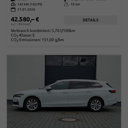
Leistung
142 kW (193 PS)
Kilometerstand
10 km
27.01.2026
42.580,– €
DETAILS
incl. 19% MwSt.
Verbrauch kombiniert:
5,70 l/100km
CO
-Klasse:
E
2
CO
-Emissionen:
151,00 g/km
2