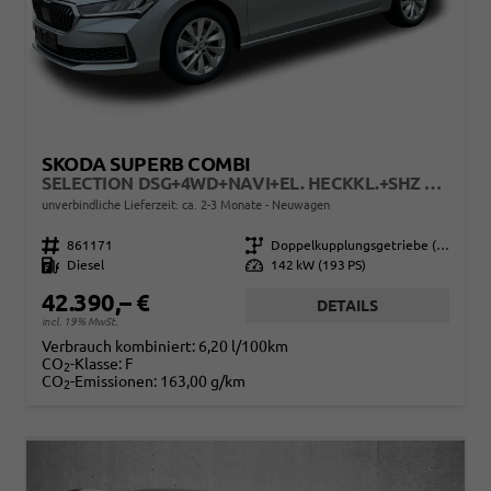
SKODA SUPERB COMBI
SELECTION DSG+4WD+NAVI+EL. HECKKL.+SHZ V+H
unverbindliche Lieferzeit: ca. 2-3 Monate
Neuwagen
Fahrzeugnr.
861171
Getriebe
Doppelkupplungsgetriebe (DSG)
Kraftstoff
Diesel
Leistung
142 kW (193 PS)
42.390,– €
DETAILS
incl. 19% MwSt.
Verbrauch kombiniert:
6,20 l/100km
CO
-Klasse:
F
2
CO
-Emissionen:
163,00 g/km
2