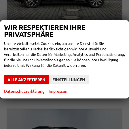
WIR RESPEKTIEREN IHRE
TOYOTA YARIS CROSS
PRIVATSPHÄRE
STYLE COMFORT 1,5 CVT HYBRID 96KW WINTER
unverbindliche Lieferzeit:
14 Tage
Neuwagen
Unsere Website setzt Cookies ein, um unsere Dienste für Sie
bereitzustellen. Hierbei berücksichtigen wir Ihre Auswahl und
Fahrzeugnr.
866921
Getriebe
Halbautomatik
verarbeiten nur die Daten für Marketing, Analytics und Personalisierung,
Kraftstoff
Hybrid Benzin
Außenfarbe
marlin grau
für die Sie uns Ihr Einverständnis geben. Sie können Ihre Einwilligung
Leistung
96 kW (131 PS)
jederzeit mit Wirkung für die Zukunft widerrufen.
28.190,– €
DETAILS
incl. 19% MwSt.
ALLE AKZEPTIEREN
EINSTELLUNGEN
Verbrauch kombiniert:
4,50 l/100km
CO
-Klasse:
C
2
Datenschutzerklärung
Impressum
CO
-Emissionen:
101,00 g/km
2