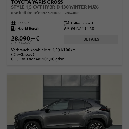
TOYOTA YARIS CROSS
STYLE 1,5 CVT HYBRID 130 WINTER MJ26
unverbindliche Lieferzeit:
3 Monate
Neuwagen
Fahrzeugnr.
866055
Getriebe
Halbautomatik
Kraftstoff
Hybrid Benzin
Leistung
96 kW (131 PS)
28.090,– €
DETAILS
incl. 19% MwSt.
Verbrauch kombiniert:
4,50 l/100km
CO
-Klasse:
C
2
CO
-Emissionen:
101,00 g/km
2