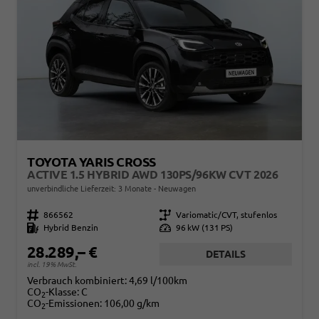
TOYOTA YARIS CROSS
ACTIVE 1.5 HYBRID AWD 130PS/96KW CVT 2026
unverbindliche Lieferzeit:
3 Monate
Neuwagen
Fahrzeugnr.
866562
Getriebe
Variomatic/CVT, stufenlos
Kraftstoff
Hybrid Benzin
Leistung
96 kW (131 PS)
28.289,– €
DETAILS
incl. 19% MwSt.
Verbrauch kombiniert:
4,69 l/100km
CO
-Klasse:
C
2
CO
-Emissionen:
106,00 g/km
2