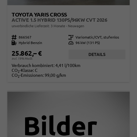
TOYOTA YARIS CROSS
ACTIVE 1.5 HYBRID 130PS/96KW CVT 2026
unverbindliche Lieferzeit:
3 Monate
Neuwagen
Fahrzeugnr.
866567
Getriebe
Variomatic/CVT, stufenlos
Kraftstoff
Hybrid Benzin
Leistung
96 kW (131 PS)
25.862,– €
DETAILS
incl. 19% MwSt.
Verbrauch kombiniert:
4,41 l/100km
CO
-Klasse:
C
2
CO
-Emissionen:
99,00 g/km
2