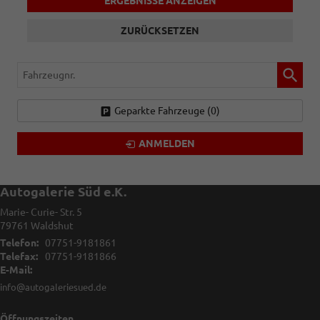
ERGEBNISSE ANZEIGEN
ZURÜCKSETZEN
Fahrzeugnr.
Geparkte Fahrzeuge (
0
)
ANMELDEN
Autogalerie Süd e.K.
Marie- Curie- Str. 5
79761
Waldshut
Telefon:
07751-9181861
Telefax:
07751-9181866
E-Mail:
info@autogaleriesued.de
Öffnungszeiten