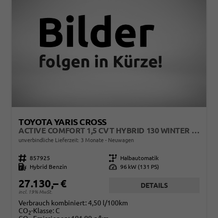
TOYOTA YARIS CROSS
ACTIVE COMFORT 1,5 CVT HYBRID 130 WINTER MJ26
unverbindliche Lieferzeit:
3 Monate
Neuwagen
Fahrzeugnr.
857925
Getriebe
Halbautomatik
Kraftstoff
Hybrid Benzin
Leistung
96 kW (131 PS)
27.130,– €
DETAILS
incl. 19% MwSt.
Verbrauch kombiniert:
4,50 l/100km
CO
-Klasse:
C
2