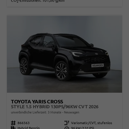
CO
-Emissionen:
101,00 g/km
2
TOYOTA YARIS CROSS
STYLE 1.5 HYBRID 130PS/96KW CVT 2026
unverbindliche Lieferzeit:
3 Monate
Neuwagen
Fahrzeugnr.
866563
Getriebe
Variomatic/CVT, stufenlos
Kraftstoff
Hybrid Benzin
Leistung
96 kW (131 PS)