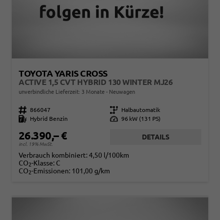
TOYOTA YARIS CROSS
ACTIVE 1,5 CVT HYBRID 130 WINTER MJ26
unverbindliche Lieferzeit:
3 Monate
Neuwagen
Fahrzeugnr.
866047
Getriebe
Halbautomatik
Kraftstoff
Hybrid Benzin
Leistung
96 kW (131 PS)
26.390,– €
DETAILS
incl. 19% MwSt.
Verbrauch kombiniert:
4,50 l/100km
CO
-Klasse:
C
2
CO
-Emissionen:
101,00 g/km
2