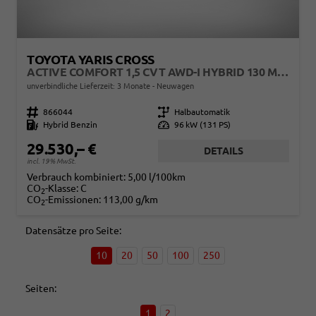
TOYOTA YARIS CROSS
ACTIVE COMFORT 1,5 CVT AWD-I HYBRID 130 MJ26
unverbindliche Lieferzeit:
3 Monate
Neuwagen
Fahrzeugnr.
866044
Getriebe
Halbautomatik
Kraftstoff
Hybrid Benzin
Leistung
96 kW (131 PS)
29.530,– €
DETAILS
incl. 19% MwSt.
Verbrauch kombiniert:
5,00 l/100km
CO
-Klasse:
C
2
CO
-Emissionen:
113,00 g/km
2
Datensätze pro Seite:
10
20
50
100
250
Seiten:
1
2