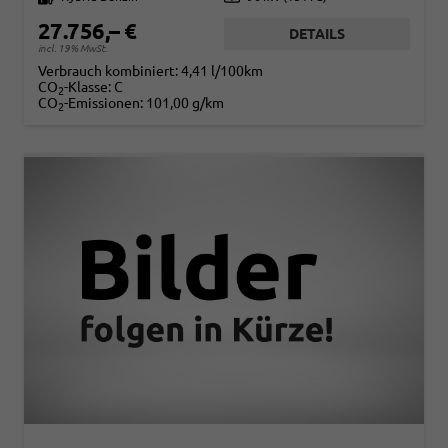
27.756,– €
DETAILS
incl. 19% MwSt.
Verbrauch kombiniert:
4,41 l/100km
CO
-Klasse:
C
2
CO
-Emissionen:
101,00 g/km
2