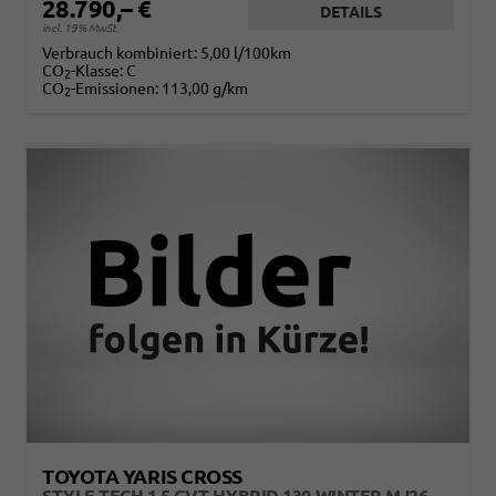
28.790,– €
DETAILS
incl. 19% MwSt.
Verbrauch kombiniert:
5,00 l/100km
CO
-Klasse:
C
2
CO
-Emissionen:
113,00 g/km
2
TOYOTA YARIS CROSS