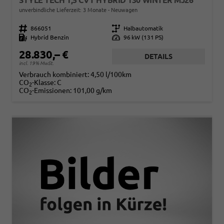
STYLE TECH 1,5 CVT HYBRID 130 WINTER MJ26
unverbindliche Lieferzeit:
3 Monate
Neuwagen
Fahrzeugnr.
866051
Getriebe
Halbautomatik
Kraftstoff
Hybrid Benzin
Leistung
96 kW (131 PS)
28.830,– €
DETAILS
incl. 19% MwSt.
Verbrauch kombiniert:
4,50 l/100km
CO
-Klasse:
C
2
CO
-Emissionen:
101,00 g/km
2