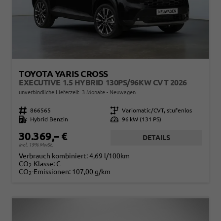
TOYOTA YARIS CROSS
EXECUTIVE 1.5 HYBRID 130PS/96KW CVT 2026
unverbindliche Lieferzeit:
3 Monate
Neuwagen
Fahrzeugnr.
866565
Getriebe
Variomatic/CVT, stufenlos
Kraftstoff
Hybrid Benzin
Leistung
96 kW (131 PS)
30.369,– €
DETAILS
incl. 19% MwSt.
Verbrauch kombiniert:
4,69 l/100km
CO
-Klasse:
C
2
CO
-Emissionen:
107,00 g/km
2