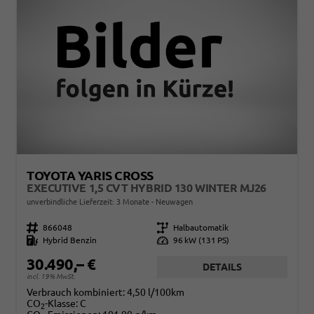
TOYOTA YARIS CROSS
EXECUTIVE 1,5 CVT HYBRID 130 WINTER MJ26
unverbindliche Lieferzeit:
3 Monate
Neuwagen
Fahrzeugnr.
866048
Getriebe
Halbautomatik
Kraftstoff
Hybrid Benzin
Leistung
96 kW (131 PS)
30.490,– €
DETAILS
incl. 19% MwSt.
Verbrauch kombiniert:
4,50 l/100km
CO
-Klasse:
C
2