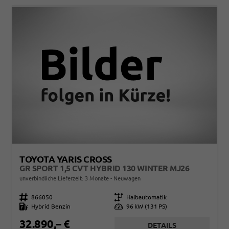
TOYOTA YARIS CROSS
GR SPORT 1,5 CVT HYBRID 130 WINTER MJ26
unverbindliche Lieferzeit:
3 Monate
Neuwagen
Fahrzeugnr.
866050
Getriebe
Halbautomatik
Kraftstoff
Hybrid Benzin
Leistung
96 kW (131 PS)
32.890,– €
DETAILS