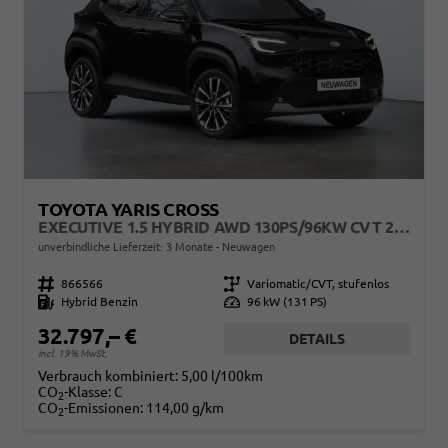
TOYOTA YARIS CROSS
EXECUTIVE 1.5 HYBRID AWD 130PS/96KW CVT 2026
unverbindliche Lieferzeit:
3 Monate
Neuwagen
Fahrzeugnr.
866566
Getriebe
Variomatic/CVT, stufenlos
Kraftstoff
Hybrid Benzin
Leistung
96 kW (131 PS)
32.797,– €
DETAILS
incl. 19% MwSt.
Verbrauch kombiniert:
5,00 l/100km
CO
-Klasse:
C
2
CO
-Emissionen:
114,00 g/km
2