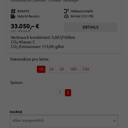
unverbindliche Lieferzeit:
3 Monate
Neuwagen
Fahrzeugnr.
866045
Getriebe
Halbautomatik
Kraftstoff
Hybrid Benzin
Leistung
96 kW (131 PS)
33.050,– €
DETAILS
incl. 19% MwSt.
Verbrauch kombiniert:
5,00 l/100km
CO
-Klasse:
C
2
CO
-Emissionen:
113,00 g/km
2
Datensätze pro Seite:
10
20
50
100
250
Seiten:
1
2
MARKE
alles ausgewählt