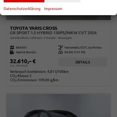
Datenschutzerklärung
Impressum
TOYOTA YARIS CROSS
GR SPORT 1.5 HYBRID 130PS/96KW CVT 2026
unverbindliche Lieferzeit:
3 Monate
Neuwagen
Fahrzeugnr.
866561
Getriebe
Variomatic/CVT, stufenlos
Kraftstoff
Hybrid Benzin
Leistung
96 kW (131 PS)
32.610,– €
DETAILS
incl. 19% MwSt.
Verbrauch kombiniert:
4,81 l/100km
CO
-Klasse:
C
2
CO
-Emissionen:
109,00 g/km
2