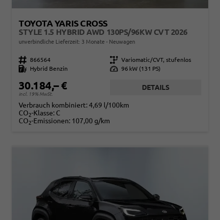
TOYOTA YARIS CROSS
STYLE 1.5 HYBRID AWD 130PS/96KW CVT 2026
unverbindliche Lieferzeit:
3 Monate
Neuwagen
Fahrzeugnr.
866564
Getriebe
Variomatic/CVT, stufenlos
Kraftstoff
Hybrid Benzin
Leistung
96 kW (131 PS)
30.184,– €
DETAILS
incl. 19% MwSt.
Verbrauch kombiniert:
4,69 l/100km
CO
-Klasse:
C
2
CO
-Emissionen:
107,00 g/km
2