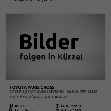
CO
-Emissionen:
101,00 g/km
2
TOYOTA YARIS CROSS
STYLE 1,5 CVT AWD-I HYBRID 130 WINTER MJ26
unverbindliche Lieferzeit:
3 Monate
Neuwagen
Fahrzeugnr.
866049
Getriebe
Halbautomatik
Kraftstoff
Hybrid Benzin
Leistung
96 kW (131 PS)