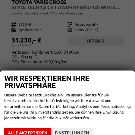
TOYOTA YARIS CROSS
STYLE TECH 1,5 CVT AWD-I HYBRID 130 WINTER MJ26
unverbindliche Lieferzeit:
3 Monate
Neuwagen
Fahrzeugnr.
866046
Getriebe
Halbautomatik
Kraftstoff
Hybrid Benzin
Leistung
96 kW (131 PS)
31.230,– €
DETAILS
incl. 19% MwSt.
Verbrauch kombiniert:
5,00 l/100km
CO
-Klasse:
C
2
CO
-Emissionen:
113,00 g/km
2
WIR RESPEKTIEREN IHRE
PRIVATSPHÄRE
Unsere Website setzt Cookies ein, um unsere Dienste für Sie
bereitzustellen. Hierbei berücksichtigen wir Ihre Auswahl und
verarbeiten nur die Daten für Marketing, Analytics und Personalisierung,
für die Sie uns Ihr Einverständnis geben. Sie können Ihre Einwilligung
jederzeit mit Wirkung für die Zukunft widerrufen.
ALLE AKZEPTIEREN
EINSTELLUNGEN