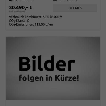
30.490,– €
DETAILS
incl. 19% MwSt.
Verbrauch kombiniert:
5,00 l/100km
CO
-Klasse:
C
2
CO
-Emissionen:
113,00 g/km
2