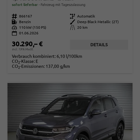
sofort lieferbar
Fahrzeug mit Tageszulassung
Fahrzeugnr.
866167
Getriebe
Automatik
Kraftstoff
Benzin
Außenfarbe
Deep Black Metallic (2T)
Leistung
110 kW (150 PS)
Kilometerstand
20 km
01.06.2026
30.290,– €
DETAILS
incl. 19% MwSt.
Verbrauch kombiniert:
6,10 l/100km
CO
-Klasse:
E
2
CO
-Emissionen:
137,00 g/km
2