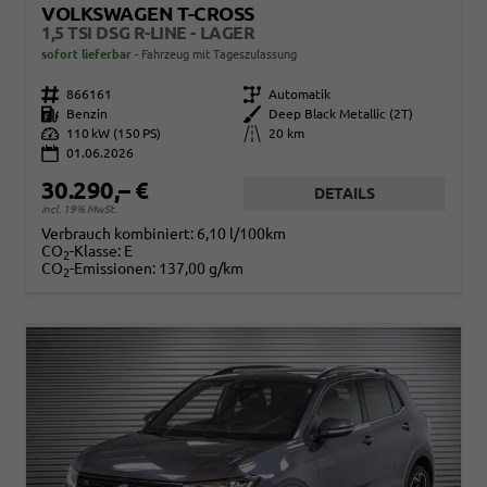
VOLKSWAGEN T-CROSS
1,5 TSI DSG R-LINE - LAGER
sofort lieferbar
Fahrzeug mit Tageszulassung
Fahrzeugnr.
866161
Getriebe
Automatik
Kraftstoff
Benzin
Außenfarbe
Deep Black Metallic (2T)
Leistung
110 kW (150 PS)
Kilometerstand
20 km
01.06.2026
30.290,– €
DETAILS
incl. 19% MwSt.
Verbrauch kombiniert:
6,10 l/100km
CO
-Klasse:
E
2
CO
-Emissionen:
137,00 g/km
2