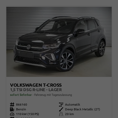
VOLKSWAGEN T-CROSS
1,5 TSI DSG R-LINE - LAGER
sofort lieferbar
Fahrzeug mit Tageszulassung
Fahrzeugnr.
866160
Getriebe
Automatik
Kraftstoff
Benzin
Außenfarbe
Deep Black Metallic (2T)
Leistung
110 kW (150 PS)
Kilometerstand
20 km