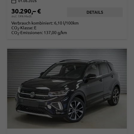
01.06.2026
30.290,– €
DETAILS
incl. 19% MwSt.
Verbrauch kombiniert:
6,10 l/100km
CO
-Klasse:
E
2
CO
-Emissionen:
137,00 g/km
2