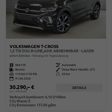
VOLKSWAGEN T-CROSS
1,5 TSI DSG R-LINE,AHK ABNEHMBAR - LAGER
sofort lieferbar
Fahrzeug mit Tageszulassung
Fahrzeugnr.
866159
Getriebe
Automatik
Kraftstoff
Benzin
Außenfarbe
Deep Black Metallic (2T)
Leistung
110 kW (150 PS)
Kilometerstand
20 km
01.06.2026
30.290,– €
DETAILS
incl. 19% MwSt.
Verbrauch kombiniert:
6,10 l/100km
CO
-Klasse:
E
2
CO
-Emissionen:
137,00 g/km
2