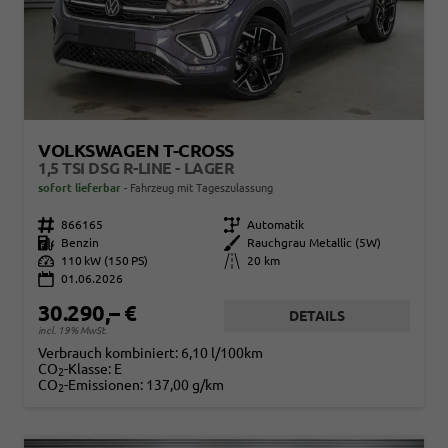
VOLKSWAGEN T-CROSS
1,5 TSI DSG R-LINE - LAGER
sofort lieferbar
Fahrzeug mit Tageszulassung
Fahrzeugnr.
866165
Getriebe
Automatik
Kraftstoff
Benzin
Außenfarbe
Rauchgrau Metallic (5W)
Leistung
110 kW (150 PS)
Kilometerstand
20 km
01.06.2026
30.290,– €
DETAILS
incl. 19% MwSt.
Verbrauch kombiniert:
6,10 l/100km
CO
-Klasse:
E
2
CO
-Emissionen:
137,00 g/km
2