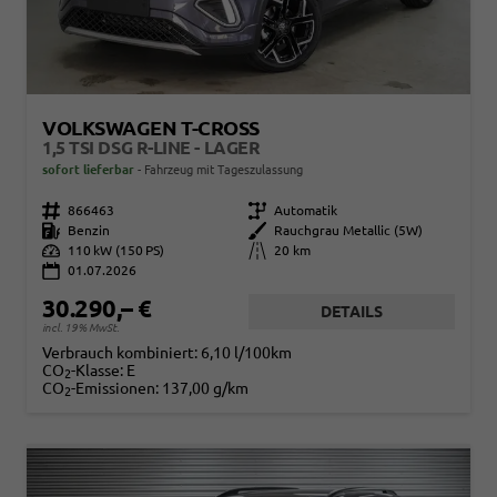
VOLKSWAGEN T-CROSS
1,5 TSI DSG R-LINE - LAGER
sofort lieferbar
Fahrzeug mit Tageszulassung
Fahrzeugnr.
866463
Getriebe
Automatik
Kraftstoff
Benzin
Außenfarbe
Rauchgrau Metallic (5W)
Leistung
110 kW (150 PS)
Kilometerstand
20 km
01.07.2026
30.290,– €
DETAILS
incl. 19% MwSt.
Verbrauch kombiniert:
6,10 l/100km
CO
-Klasse:
E
2
CO
-Emissionen:
137,00 g/km
2