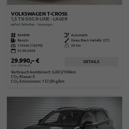
VOLKSWAGEN T-CROSS
1,5 TSI DSG R-LINE - LAGER
sofort lieferbar
Neuwagen
Fahrzeugnr.
864898
Getriebe
Automatik
Kraftstoff
Benzin
Außenfarbe
Deep Black Metallic (2T)
Leistung
110 kW (150 PS)
Kilometerstand
20 km
01.06.2026
29.990,– €
DETAILS
incl. 19% MwSt.
Verbrauch kombiniert:
6,00 l/100km
CO
-Klasse:
E
2
CO
-Emissionen:
137,00 g/km
2