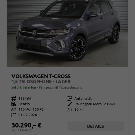
VOLKSWAGEN T-CROSS
1,5 TSI DSG R-LINE - LAGER
sofort lieferbar
Fahrzeug mit Tageszulassung
Fahrzeugnr.
866464
Getriebe
Automatik
Kraftstoff
Benzin
Außenfarbe
Rauchgrau Metallic (5W)
Leistung
110 kW (150 PS)
Kilometerstand
20 km
01.07.2026
30.290,– €
DETAILS
incl. 19% MwSt.