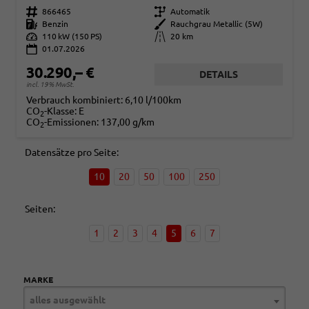
Fahrzeugnr.
866465
Getriebe
Automatik
Kraftstoff
Benzin
Außenfarbe
Rauchgrau Metallic (5W)
Leistung
110 kW (150 PS)
Kilometerstand
20 km
01.07.2026
30.290,– €
DETAILS
incl. 19% MwSt.
Verbrauch kombiniert:
6,10 l/100km
CO
-Klasse:
E
2
CO
-Emissionen:
137,00 g/km
2
Datensätze pro Seite:
10
20
50
100
250
Seiten:
1
2
3
4
5
6
7
MARKE
alles ausgewählt