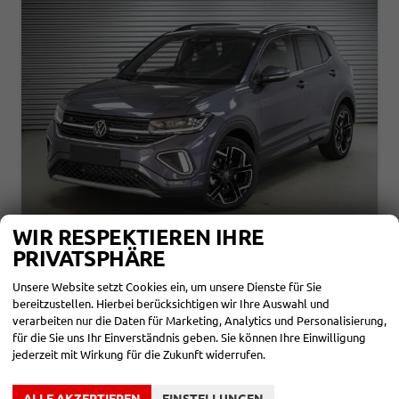
WIR RESPEKTIEREN IHRE
PRIVATSPHÄRE
VOLKSWAGEN T-CROSS
1,5 TSI DSG R-LINE - LAGER
Unsere Website setzt Cookies ein, um unsere Dienste für Sie
sofort lieferbar
Fahrzeug mit Tageszulassung
bereitzustellen. Hierbei berücksichtigen wir Ihre Auswahl und
verarbeiten nur die Daten für Marketing, Analytics und Personalisierung,
Fahrzeugnr.
866166
Getriebe
Automatik
für die Sie uns Ihr Einverständnis geben. Sie können Ihre Einwilligung
Kraftstoff
Benzin
Außenfarbe
Rauchgrau Metallic (5W)
jederzeit mit Wirkung für die Zukunft widerrufen.
Leistung
110 kW (150 PS)
Kilometerstand
20 km
07.08.2026
ALLE AKZEPTIEREN
EINSTELLUNGEN