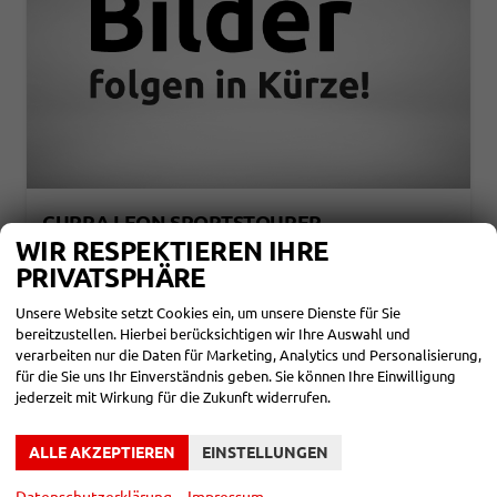
CUPRA LEON SPORTSTOURER
1,5 ETSI DSG 110KW 5 JAHRE MJ27
WIR RESPEKTIEREN IHRE
unverbindliche Lieferzeit:
3 Monate
Neuwagen
PRIVATSPHÄRE
Fahrzeugnr.
858052
Getriebe
Automatik
Unsere Website setzt Cookies ein, um unsere Dienste für Sie
Kraftstoff
Benzin
Leistung
110 kW (150 PS)
bereitzustellen. Hierbei berücksichtigen wir Ihre Auswahl und
verarbeiten nur die Daten für Marketing, Analytics und Personalisierung,
32.590,– €
DETAILS
für die Sie uns Ihr Einverständnis geben. Sie können Ihre Einwilligung
incl. 19% MwSt.
jederzeit mit Wirkung für die Zukunft widerrufen.
Verbrauch kombiniert:
5,50 l/100km
CO
-Klasse:
D
2
CO
-Emissionen:
124,00 g/km
2
ALLE AKZEPTIEREN
EINSTELLUNGEN
Datenschutzerklärung
Impressum