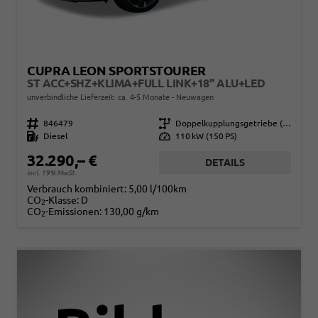
CUPRA LEON SPORTSTOURER
ST ACC+SHZ+KLIMA+FULL LINK+18" ALU+LED
unverbindliche Lieferzeit: ca. 4-5 Monate
Neuwagen
Fahrzeugnr.
846479
Getriebe
Doppelkupplungsgetriebe (DSG)
Kraftstoff
Diesel
Leistung
110 kW (150 PS)
32.290,– €
DETAILS
incl. 19% MwSt.
Verbrauch kombiniert:
5,00 l/100km
CO
-Klasse:
D
2
CO
-Emissionen:
130,00 g/km
2