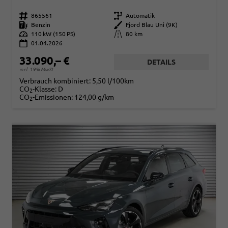
Fahrzeugnr.
865561
Getriebe
Automatik
Kraftstoff
Benzin
Außenfarbe
Fjord Blau Uni (9K)
Leistung
110 kW (150 PS)
Kilometerstand
80 km
01.04.2026
33.090,– €
DETAILS
incl. 19% MwSt.
Verbrauch kombiniert:
5,50 l/100km
CO
-Klasse:
D
2
CO
-Emissionen:
124,00 g/km
2