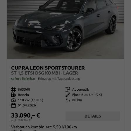
CUPRA LEON SPORTSTOURER
ST 1,5 ETSI DSG KOMBI - LAGER
sofort lieferbar
Fahrzeug mit Tageszulassung
Fahrzeugnr.
865568
Getriebe
Automatik
Kraftstoff
Benzin
Außenfarbe
Fjord Blau Uni (9K)
Leistung
110 kW (150 PS)
Kilometerstand
80 km
01.04.2026
33.090,– €
DETAILS
incl. 19% MwSt.
Verbrauch kombiniert:
5,50 l/100km