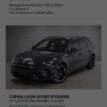
Verbrauch kombiniert:
7,40 l/100km
CO
-Klasse:
F
2
CO
-Emissionen:
168,00 g/km
2
CUPRA LEON SPORTSTOURER
ST 1,5 ETSI DSG KOMBI - LAGER
sofort lieferbar
Fahrzeug mit Tageszulassung