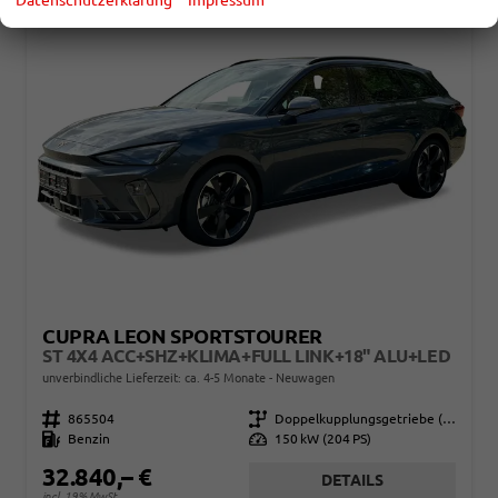
CUPRA LEON SPORTSTOURER
ST 4X4 ACC+SHZ+KLIMA+FULL LINK+18" ALU+LED
unverbindliche Lieferzeit: ca. 4-5 Monate
Neuwagen
Fahrzeugnr.
865504
Getriebe
Doppelkupplungsgetriebe (DSG)
Kraftstoff
Benzin
Leistung
150 kW (204 PS)
32.840,– €
DETAILS
incl. 19% MwSt.