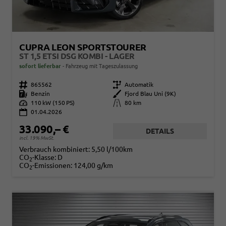
CUPRA LEON SPORTSTOURER
ST 1,5 ETSI DSG KOMBI - LAGER
sofort lieferbar
Fahrzeug mit Tageszulassung
Fahrzeugnr.
865562
Getriebe
Automatik
Kraftstoff
Benzin
Außenfarbe
Fjord Blau Uni (9K)
Leistung
110 kW (150 PS)
Kilometerstand
80 km
01.04.2026
33.090,– €
DETAILS
incl. 19% MwSt.
Verbrauch kombiniert:
5,50 l/100km
CO
-Klasse:
D
2
CO
-Emissionen:
124,00 g/km
2