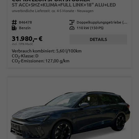
ST ACC+SHZ+KLIMA+FULL LINK+18" ALU+LED
unverbindliche Lieferzeit: ca. 4-5 Monate
Neuwagen
Fahrzeugnr.
846478
Getriebe
Doppelkupplungsgetriebe (DSG)
Kraftstoff
Benzin
Leistung
110 kW (150 PS)
31.980,– €
DETAILS
incl. 19% MwSt.
Verbrauch kombiniert:
5,60 l/100km
CO
-Klasse:
D
2
CO
-Emissionen:
127,00 g/km
2