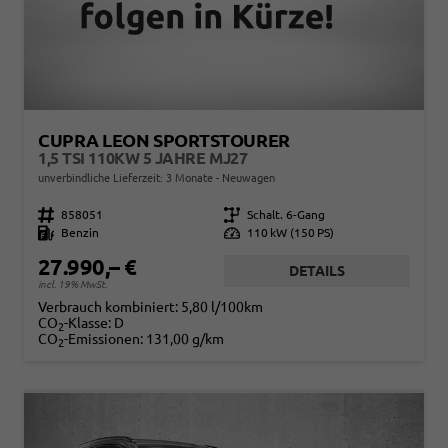
CUPRA LEON SPORTSTOURER
1,5 TSI 110KW 5 JAHRE MJ27
unverbindliche Lieferzeit:
3 Monate
Neuwagen
Fahrzeugnr.
858051
Getriebe
Schalt. 6-Gang
Kraftstoff
Benzin
Leistung
110 kW (150 PS)
27.990,– €
DETAILS
incl. 19% MwSt.
Verbrauch kombiniert:
5,80 l/100km
CO
-Klasse:
D
2
CO
-Emissionen:
131,00 g/km
2