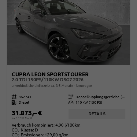
CUPRA LEON SPORTSTOURER
2.0 TDI 150PS/110KW DSG7 2026
unverbindliche Lieferzeit: ca. 3-5 Monate
Neuwagen
Fahrzeugnr.
862741
Getriebe
Doppelkupplungsgetriebe (DSG)
Kraftstoff
Diesel
Leistung
110 kW (150 PS)
31.873,– €
DETAILS
incl. 19% MwSt.
Verbrauch kombiniert:
4,90 l/100km
CO
-Klasse:
D
2
CO
-Emissionen:
129,00 g/km
2