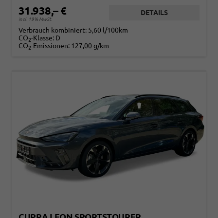
31.938,– €
DETAILS
incl. 19% MwSt.
Verbrauch kombiniert:
5,60 l/100km
CO
-Klasse:
D
2
CO
-Emissionen:
127,00 g/km
2
CUPRA LEON SPORTSTOURER