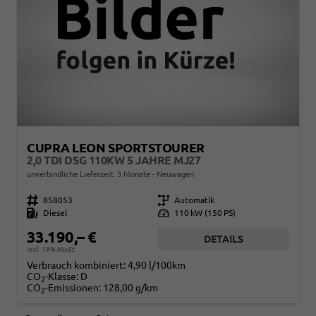
CUPRA LEON SPORTSTOURER
2,0 TDI DSG 110KW 5 JAHRE MJ27
unverbindliche Lieferzeit:
3 Monate
Neuwagen
Fahrzeugnr.
858053
Getriebe
Automatik
Kraftstoff
Diesel
Leistung
110 kW (150 PS)
33.190,– €
DETAILS
incl. 19% MwSt.
Verbrauch kombiniert:
4,90 l/100km
CO
-Klasse:
D
2
CO
-Emissionen:
128,00 g/km
2