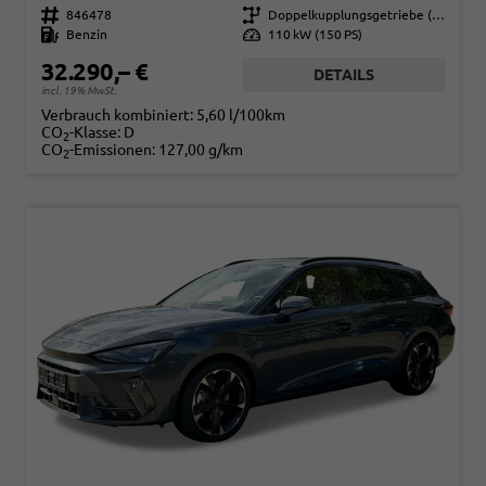
Fahrzeugnr.
846478
Getriebe
Doppelkupplungsgetriebe (DSG)
Kraftstoff
Benzin
Leistung
110 kW (150 PS)
32.290,– €
DETAILS
incl. 19% MwSt.
Verbrauch kombiniert:
5,60 l/100km
CO
-Klasse:
D
2
CO
-Emissionen:
127,00 g/km
2