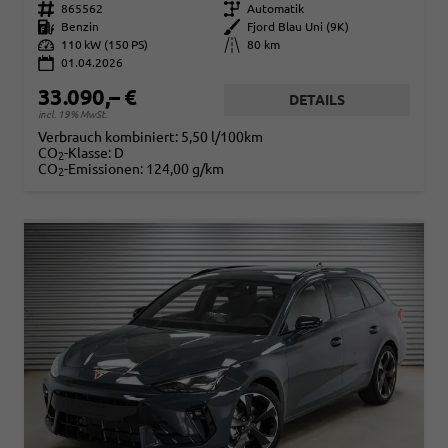
Fahrzeugnr.
865562
Getriebe
Automatik
Kraftstoff
Benzin
Außenfarbe
Fjord Blau Uni (9K)
Leistung
110 kW (150 PS)
Kilometerstand
80 km
01.04.2026
33.090,– €
DETAILS
incl. 19% MwSt.
Verbrauch kombiniert:
5,50 l/100km
CO
-Klasse:
D
2
CO
-Emissionen:
124,00 g/km
2