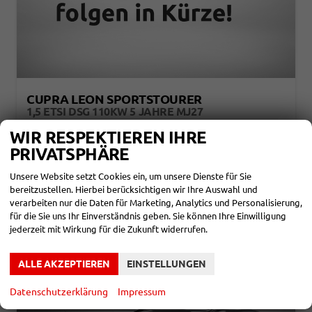
CUPRA LEON SPORTSTOURER
1,5 ETSI DSG 110KW 5 JAHRE MJ27
unverbindliche Lieferzeit:
3 Monate
Neuwagen
WIR RESPEKTIEREN IHRE
PRIVATSPHÄRE
Fahrzeugnr.
858052
Getriebe
Automatik
Kraftstoff
Benzin
Leistung
110 kW (150 PS)
Unsere Website setzt Cookies ein, um unsere Dienste für Sie
32.590,– €
bereitzustellen. Hierbei berücksichtigen wir Ihre Auswahl und
DETAILS
incl. 19% MwSt.
verarbeiten nur die Daten für Marketing, Analytics und Personalisierung,
Verbrauch kombiniert:
5,50 l/100km
für die Sie uns Ihr Einverständnis geben. Sie können Ihre Einwilligung
CO
-Klasse:
D
jederzeit mit Wirkung für die Zukunft widerrufen.
2
CO
-Emissionen:
124,00 g/km
2
ALLE AKZEPTIEREN
EINSTELLUNGEN
Datenschutzerklärung
Impressum