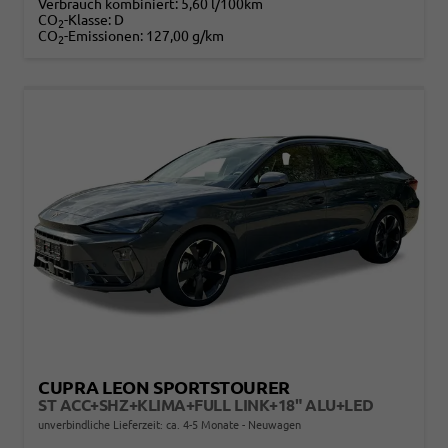
Verbrauch kombiniert:
5,60 l/100km
CO
-Klasse:
D
2
CO
-Emissionen:
127,00 g/km
2
CUPRA LEON SPORTSTOURER
ST ACC+SHZ+KLIMA+FULL LINK+18" ALU+LED
unverbindliche Lieferzeit: ca. 4-5 Monate
Neuwagen