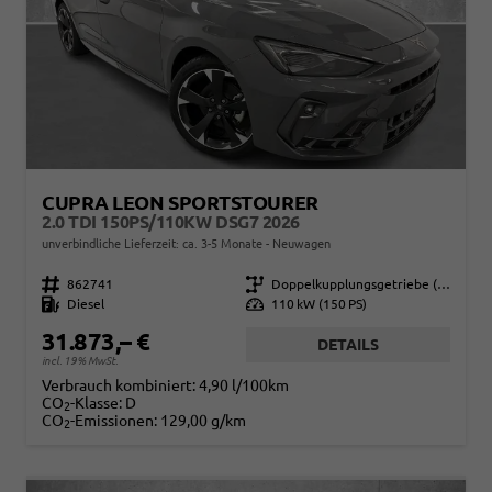
CUPRA LEON SPORTSTOURER
2.0 TDI 150PS/110KW DSG7 2026
unverbindliche Lieferzeit: ca. 3-5 Monate
Neuwagen
Fahrzeugnr.
862741
Getriebe
Doppelkupplungsgetriebe (DSG)
Kraftstoff
Diesel
Leistung
110 kW (150 PS)
31.873,– €
DETAILS
incl. 19% MwSt.
Verbrauch kombiniert:
4,90 l/100km
CO
-Klasse:
D
2
CO
-Emissionen:
129,00 g/km
2