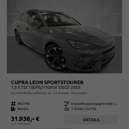
CUPRA LEON SPORTSTOURER
1.5 ETSI 150PS/110KW DSG7 2026
unverbindliche Lieferzeit: ca. 3-5 Monate
Neuwagen
Fahrzeugnr.
862740
Getriebe
Doppelkupplungsgetriebe (DSG)
Kraftstoff
Benzin
Leistung
110 kW (150 PS)
31.938,– €
DETAILS
incl. 19% MwSt.