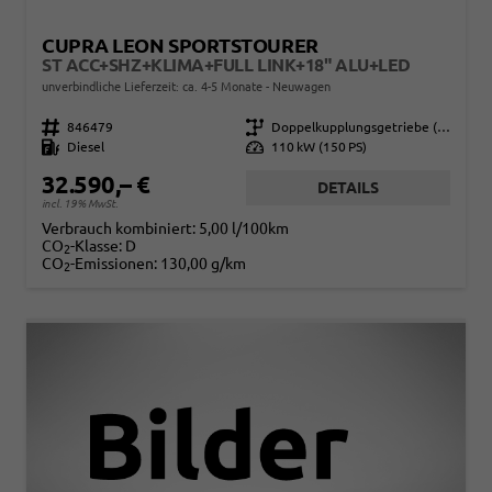
CUPRA LEON SPORTSTOURER
ST ACC+SHZ+KLIMA+FULL LINK+18" ALU+LED
unverbindliche Lieferzeit: ca. 4-5 Monate
Neuwagen
Fahrzeugnr.
846479
Getriebe
Doppelkupplungsgetriebe (DSG)
Kraftstoff
Diesel
Leistung
110 kW (150 PS)
32.590,– €
DETAILS
incl. 19% MwSt.
Verbrauch kombiniert:
5,00 l/100km
CO
-Klasse:
D
2
CO
-Emissionen:
130,00 g/km
2