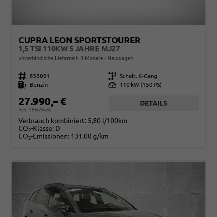
CUPRA LEON SPORTSTOURER
1,5 TSI 110KW 5 JAHRE MJ27
unverbindliche Lieferzeit:
3 Monate
Neuwagen
Fahrzeugnr.
858051
Getriebe
Schalt. 6-Gang
Kraftstoff
Benzin
Leistung
110 kW (150 PS)
27.990,– €
DETAILS
incl. 19% MwSt.
Verbrauch kombiniert:
5,80 l/100km
CO
-Klasse:
D
2
CO
-Emissionen:
131,00 g/km
2