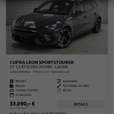
CUPRA LEON SPORTSTOURER
ST 1,5 ETSI DSG KOMBI - LAGER
sofort lieferbar
Fahrzeug mit Tageszulassung
Fahrzeugnr.
865561
Getriebe
Automatik
Kraftstoff
Benzin
Außenfarbe
Fjord Blau Uni (9K)
Leistung
110 kW (150 PS)
Kilometerstand
80 km
01.04.2026
33.090,– €
DETAILS
incl. 19% MwSt.
Verbrauch kombiniert:
5,50 l/100km