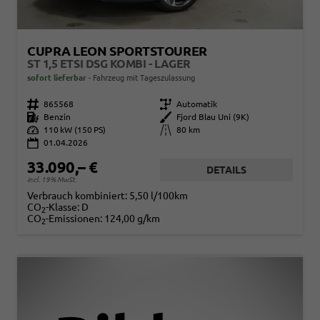
CUPRA LEON SPORTSTOURER
ST 1,5 ETSI DSG KOMBI - LAGER
sofort lieferbar
Fahrzeug mit Tageszulassung
Fahrzeugnr.
865568
Getriebe
Automatik
Kraftstoff
Benzin
Außenfarbe
Fjord Blau Uni (9K)
Leistung
110 kW (150 PS)
Kilometerstand
80 km
01.04.2026
33.090,– €
DETAILS
incl. 19% MwSt.
Verbrauch kombiniert:
5,50 l/100km
CO
-Klasse:
D
2
CO
-Emissionen:
124,00 g/km
2