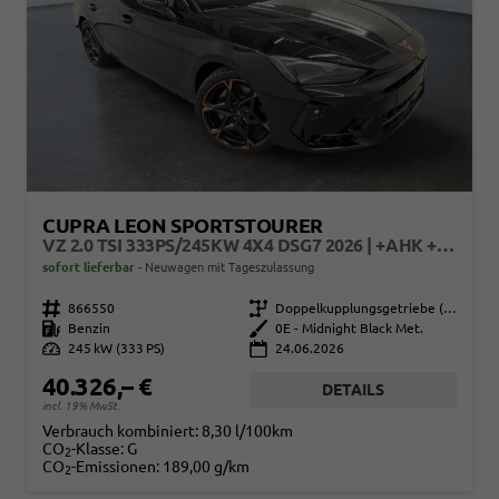
CUPRA LEON SPORTSTOURER
VZ 2.0 TSI 333PS/245KW 4X4 DSG7 2026 | +AHK +PANO +NAVI +MATRIX +IMMERSIVE +5J ERW. GARANTIE
sofort lieferbar
Neuwagen mit Tageszulassung
Fahrzeugnr.
866550
Getriebe
Doppelkupplungsgetriebe (DSG)
Kraftstoff
Benzin
Außenfarbe
0E - Midnight Black Met.
Leistung
245 kW (333 PS)
24.06.2026
40.326,– €
DETAILS
incl. 19% MwSt.
Verbrauch kombiniert:
8,30 l/100km
CO
-Klasse:
G
2
CO
-Emissionen:
189,00 g/km
2