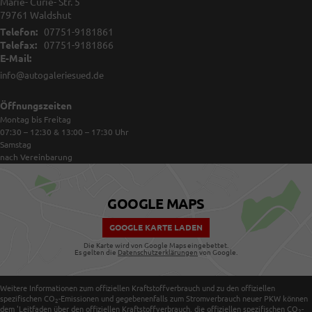
Marie- Curie- Str. 5
79761
Waldshut
Telefon:
07751-9181861
Telefax:
07751-9181866
E-Mail:
info@autogaleriesued.de
Öffnungszeiten
Montag bis Freitag
07:30 – 12:30 & 13:00 – 17:30
Uhr
Samstag
nach Vereinbarung
GOOGLE MAPS
GOOGLE KARTE LADEN
Die Karte wird von Google Maps eingebettet.
Es gelten die
Datenschutzerklärungen
von Google.
Weitere Informationen zum offiziellen Kraftstoffverbrauch und zu den offiziellen
spezifischen CO
-Emissionen und gegebenenfalls zum Stromverbrauch neuer PKW können
2
dem 'Leitfaden über den offiziellen Kraftstoffverbrauch, die offiziellen spezifischen CO
-
2