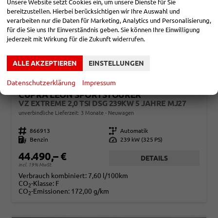
Unsere Website setzt Cookies ein, um unsere Dienste für Sie
bereitzustellen. Hierbei berücksichtigen wir Ihre Auswahl und
verarbeiten nur die Daten für Marketing, Analytics und Personalisierung,
für die Sie uns Ihr Einverständnis geben. Sie können Ihre Einwilligung
jederzeit mit Wirkung für die Zukunft widerrufen.
ALLE AKZEPTIEREN
EINSTELLUNGEN
Datenschutzerklärung
Impressum
CUPRA LEON SPORTSTOURER
VZ EXTREME 2,0 TSI DSG 239KW 5 JAHRE MJ27
unverbindliche Lieferzeit:
3 Monate
Neuwagen
Fahrzeugnr.
866913
Getriebe
Automatik
Kraftstoff
Benzin
Leistung
239 kW (325 PS)
44.490,– €
DETAILS
incl. 19% MwSt.
Verbrauch kombiniert:
7,60 l/100km
CO
-Klasse:
F
2
CO
-Emissionen:
172,00 g/km
2