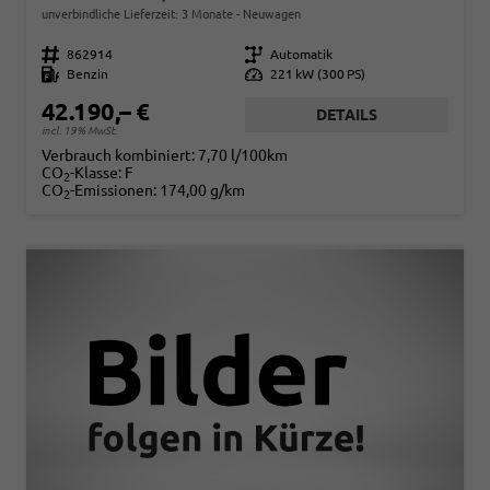
unverbindliche Lieferzeit:
3 Monate
Neuwagen
Fahrzeugnr.
862914
Getriebe
Automatik
Kraftstoff
Benzin
Leistung
221 kW (300 PS)
42.190,– €
DETAILS
incl. 19% MwSt.
Verbrauch kombiniert:
7,70 l/100km
CO
-Klasse:
F
2
CO
-Emissionen:
174,00 g/km
2