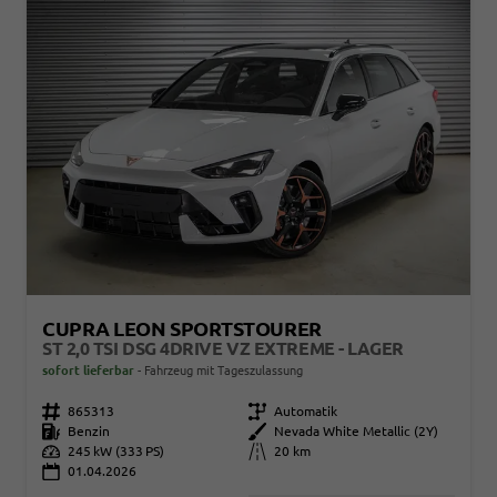
CUPRA LEON SPORTSTOURER
ST 2,0 TSI DSG 4DRIVE VZ EXTREME - LAGER
sofort lieferbar
Fahrzeug mit Tageszulassung
Fahrzeugnr.
865313
Getriebe
Automatik
Kraftstoff
Benzin
Außenfarbe
Nevada White Metallic (2Y)
Leistung
245 kW (333 PS)
Kilometerstand
20 km
01.04.2026