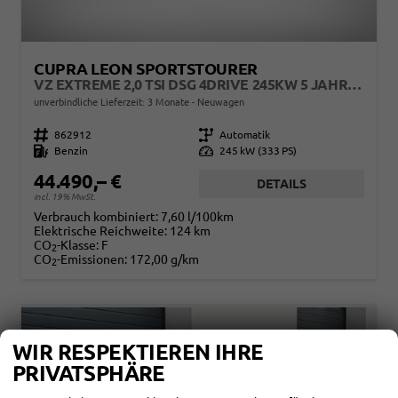
CUPRA LEON SPORTSTOURER
VZ EXTREME 2,0 TSI DSG 4DRIVE 245KW 5 JAHRE MJ27
unverbindliche Lieferzeit:
3 Monate
Neuwagen
Fahrzeugnr.
862912
Getriebe
Automatik
Kraftstoff
Benzin
Leistung
245 kW (333 PS)
44.490,– €
DETAILS
incl. 19% MwSt.
Verbrauch kombiniert:
7,60 l/100km
Elektrische Reichweite:
124 km
CO
-Klasse:
F
2
CO
-Emissionen:
172,00 g/km
2
WIR RESPEKTIEREN IHRE
PRIVATSPHÄRE