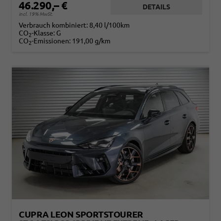
46.290,– €
DETAILS
incl. 19% MwSt.
Verbrauch kombiniert:
8,40 l/100km
CO
-Klasse:
G
2
CO
-Emissionen:
191,00 g/km
2
CUPRA LEON SPORTSTOURER