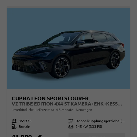
CUPRA LEON SPORTSTOURER
VZ TRIBE EDITION 4X4 ST KAMERA+EHK+KESSY+ACC+SHZ+19" ALU+LED
unverbindliche Lieferzeit: ca. 4-5 Monate
Neuwagen
Fahrzeugnr.
861375
Getriebe
Doppelkupplungsgetriebe (DSG)
Kraftstoff
Benzin
Leistung
245 kW (333 PS)
41.080,– €