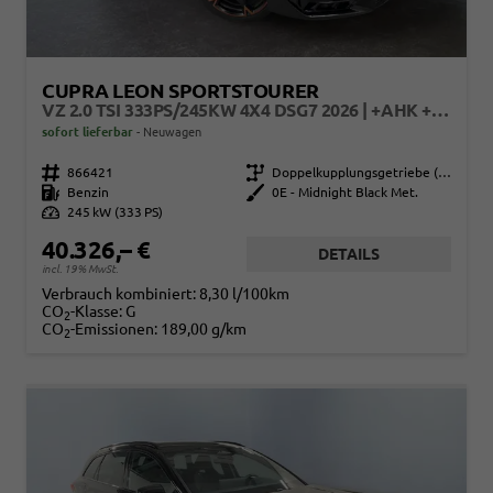
CUPRA LEON SPORTSTOURER
VZ 2.0 TSI 333PS/245KW 4X4 DSG7 2026 | +AHK +PANO +NAVI +MATRIX +IMMERSIVE +5J ERW. GARANTIE
sofort lieferbar
Neuwagen
Fahrzeugnr.
866421
Getriebe
Doppelkupplungsgetriebe (DSG)
Kraftstoff
Benzin
Außenfarbe
0E - Midnight Black Met.
Leistung
245 kW (333 PS)
40.326,– €
DETAILS
incl. 19% MwSt.
Verbrauch kombiniert:
8,30 l/100km
CO
-Klasse:
G
2
CO
-Emissionen:
189,00 g/km
2