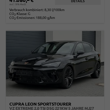
DETAILS
incl. 19% MwSt.
Verbrauch kombiniert:
8,30 l/100km
CO
-Klasse:
G
2
CO
-Emissionen:
188,00 g/km
2
CUPRA LEON SPORTSTOURER
VZ EXTREME 2,0 TSI DSG 221KW 5 JAHRE MJ27