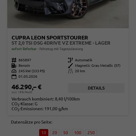
CUPRA LEON SPORTSTOURER
ST 2,0 TSI DSG 4DRIVE VZ EXTREME - LAGER
sofort lieferbar
Fahrzeug mit Tageszulassung
Fahrzeugnr.
865897
Getriebe
Automatik
Kraftstoff
Benzin
Außenfarbe
Magnetic Grau Metallic (S7)
Leistung
245 kW (333 PS)
Kilometerstand
20 km
01.05.2026
46.290,– €
DETAILS
incl. 19% MwSt.
Verbrauch kombiniert:
8,40 l/100km
CO
-Klasse:
G
2
CO
-Emissionen:
191,00 g/km
2
Datensätze pro Seite:
10
20
50
100
250