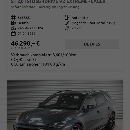
ST 2,0 TSI DSG 4DRIVE VZ EXTREME - LAGER
sofort lieferbar
Fahrzeug mit Tageszulassung
Fahrzeugnr.
865585
Getriebe
Automatik
Kraftstoff
Benzin
Außenfarbe
Magnetic Grau Metallic (S7)
Leistung
245 kW (333 PS)
Kilometerstand
20 km
01.04.2026
46.290,– €
DETAILS
incl. 19% MwSt.
Verbrauch kombiniert:
8,40 l/100km
CO
-Klasse:
G
2
CO
-Emissionen:
191,00 g/km
2