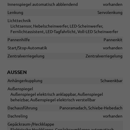
Innenspiegel automatisch abblendend
vorhanden
Lenkung
Servolenkung
Lichttechnik
Lichtsensor, Nebelscheinwerfer, LED-Scheinwerfer,
Fernlichtassistent, LED-Tagfahrlicht, Voll-LED Scheinwerfer
Pannenhilfe
Pannenkit
Start/Stop-Automatik
vorhanden
Zentralverriegelung
Zentralverriegelung
AUSSEN
Anhängerkupplung
Schwenkbar
Außenspiegel
Außenspiegel elektrisch anklappbar, Außenspiegel
beheizbar, Außenspiegel elektrisch verstellbar
Dachausführung
Panoramadach, Schiebe-Hebedach
Dachreling
vorhanden
Gepäckraum-/Heckklappe
Elektrische Heckklappe, Gepäckraumklappe automatisch