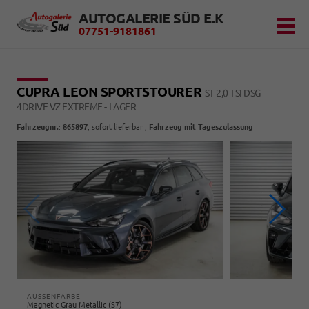
AUTOGALERIE SÜD E.K
07751-9181861
CUPRA LEON SPORTSTOURER
ST 2,0 TSI DSG
4DRIVE VZ EXTREME - LAGER
Fahrzeugnr.
:
865897
,
sofort lieferbar
,
Fahrzeug mit Tageszulassung
AUSSENFARBE
Magnetic Grau Metallic (S7)