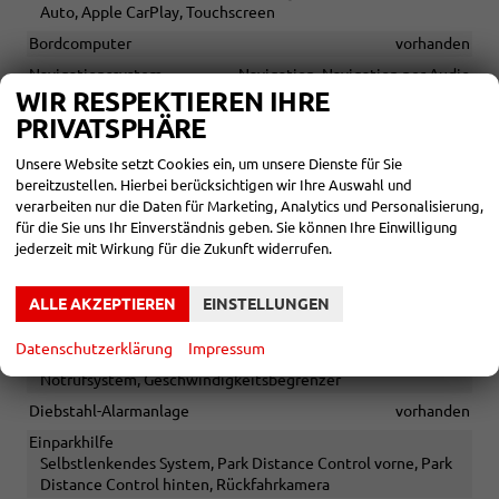
Auto, Apple CarPlay, Touchscreen
Bordcomputer
vorhanden
Navigationssystem
Navigation, Navigation per Audio
WIR RESPEKTIEREN IHRE
Telefon
PRIVATSPHÄRE
Freisprecheinrichtung, Bluetooth, Induktionsladen für
Smartphones
Unsere Website setzt Cookies ein, um unsere Dienste für Sie
Volldigitales Kombiinstrument (Virtual Cockpit)
vorhanden
bereitzustellen. Hierbei berücksichtigen wir Ihre Auswahl und
verarbeiten nur die Daten für Marketing, Analytics und Personalisierung,
für die Sie uns Ihr Einverständnis geben. Sie können Ihre Einwilligung
SICHERHEIT & ASSISTENZ
jederzeit mit Wirkung für die Zukunft widerrufen.
Assistenzsysteme
Regensensor, Tempomat, Tempomat mit Lenkradkontrolle,
ALLE AKZEPTIEREN
EINSTELLUNGEN
Notbremsassistent (City-Safety), Spurhalteassistent,
Abstandstempomat adaptiv (ACC),
Datenschutzerklärung
Impressum
Verkehrzeichenerkennung, Müdigkeitserkennungs-Sensor,
Notrufsystem, Geschwindigkeitsbegrenzer
Diebstahl-Alarmanlage
vorhanden
Einparkhilfe
Selbstlenkendes System, Park Distance Control vorne, Park
Distance Control hinten, Rückfahrkamera