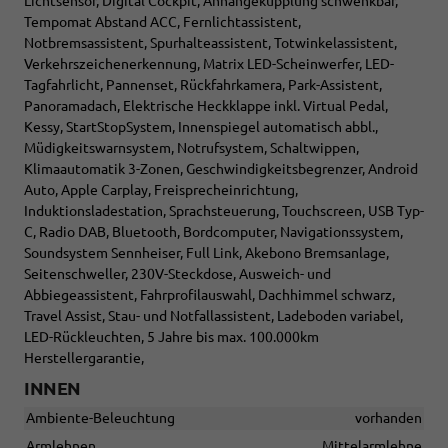
Lichtsensor, Digital Cockpit, Anhängekupplung schwenkbar,
Tempomat Abstand ACC, Fernlichtassistent,
Notbremsassistent, Spurhalteassistent, Totwinkelassistent,
Verkehrszeichenerkennung, Matrix LED-Scheinwerfer, LED-
Tagfahrlicht, Pannenset, Rückfahrkamera, Park-Assistent,
Panoramadach, Elektrische Heckklappe inkl. Virtual Pedal,
Kessy, StartStopSystem, Innenspiegel automatisch abbl.,
Müdigkeitswarnsystem, Notrufsystem, Schaltwippen,
Klimaautomatik 3-Zonen, Geschwindigkeitsbegrenzer, Android
Auto, Apple Carplay, Freisprecheinrichtung,
Induktionsladestation, Sprachsteuerung, Touchscreen, USB Typ-
C, Radio DAB, Bluetooth, Bordcomputer, Navigationssystem,
Soundsystem Sennheiser, Full Link, Akebono Bremsanlage,
Seitenschweller, 230V-Steckdose, Ausweich- und
Abbiegeassistent, Fahrprofilauswahl, Dachhimmel schwarz,
Travel Assist, Stau- und Notfallassistent, Ladeboden variabel,
LED-Rückleuchten, 5 Jahre bis max. 100.000km
Herstellergarantie,
INNEN
Ambiente-Beleuchtung
vorhanden
Armlehnen
Mittelarmlehne