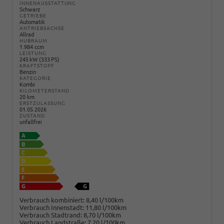
INNENAUSSTATTUNG
Schwarz
GETRIEBE
Automatik
ANTRIEBSACHSE
Allrad
HUBRAUM
1.984 ccm
LEISTUNG
245 kW (333 PS)
KRAFTSTOFF
Benzin
KATEGORIE
Kombi
KILOMETERSTAND
20 km
ERSTZULASSUNG
01.05.2026
ZUSTAND
unfallfrei
Verbrauch kombiniert:
8,40 l/100km
Verbrauch Innenstadt:
11,80 l/100km
Verbrauch Stadtrand:
8,70 l/100km
Verbrauch Landstraße:
7,20 l/100km