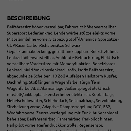
BESCHREIBUNG
Beifahrersitz höhenverstellbar, Fahrersitz höhenverstellbar,
Supersport-Lederlenkrad, Lendenwirbelstütze elektr. vorne,
Mittelarmlehne vorne, Sitzbezug Stoff/Dinamica, Sportsitze -
CUPRacer Carbon-Schalensitze Schwarz,
Gepäckraumabdeckung, geteilt umklappbare Rücksitzlehne,
Lenkrad höhenverstellbar, Ambiente-Beleuchtung, Elektrisch
verstellbare Vordersitze mit Memoryfunktion, Beheizbares
Lenkrad, Multifunktionslenkrad, Isofix, Isofix Beifahrersitz,
abgedunkelte Scheiben, 19 Zoll Alufelgen Hailstorm Kupfer,
Dachreling, Stoßfänger in Wagenfarbe, Türgriffe in
Wagenfarbe, ABS, Alarmanlage, Außenspiegel elektrisch
einstell-/anklappbar, Fensterheber elektrisch, Kopfairbags,
Nebelscheinwerfer, Schiebedach, Seitenairbags, Servolenkung,
Sitzheizung vorne, Adaptive Dämpferregelung DCC, ESP,
Wegfahrsperre, Zentralverriegelung mit Funk, Außenspiegel
beheizbar, Beifahrerairbag, Fahrerairbag, Parkpilot hinten,
Parkpilot vorne, Reifendruckkontrolle, Regensensor,