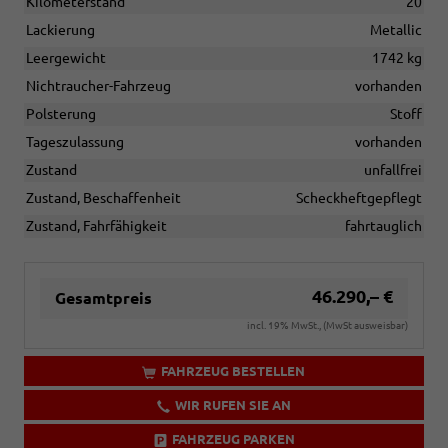
Kilometerstand
20
Lackierung
Metallic
Leergewicht
1742 kg
Nichtraucher-Fahrzeug
vorhanden
Polsterung
Stoff
Tageszulassung
vorhanden
Zustand
unfallfrei
Zustand, Beschaffenheit
Scheckheftgepflegt
Zustand, Fahrfähigkeit
fahrtauglich
46.290,– €
Gesamtpreis
incl. 19% MwSt., (MwSt ausweisbar)
FAHRZEUG BESTELLEN
WIR RUFEN SIE AN
FAHRZEUG PARKEN