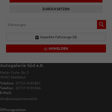
ZURÜCKSETZEN
Fahrzeugnr.
Geparkte Fahrzeuge (
0
)
ANMELDEN
Autogalerie Süd e.K.
Marie- Curie- Str. 5
79761
Waldshut
Telefon:
07751-9181861
Telefax:
07751-9181866
E-Mail:
info@autogaleriesued.de
Öffnungszeiten