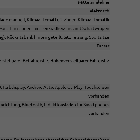
Mittelarmlehne
elektrisch
lage manuell, Klimaautomatik, 2-Zonen-Klimaautomatik
t Multifunktionen, mit Lenkradheizung, mit Schaltwippen
ng), Rücksitzbank hinten geteilt, Sitzheizung, Sportsitze
Fahrer
rstellbarer Beifahrersitz, Höhenverstellbarer Fahrersitz
B, Farbdisplay, Android Auto, Apple CarPlay, Touchscreen
vorhanden
inrichtung, Bluetooth, Induktionsladen für Smartphones
vorhanden
 Vorne, Beifahrerairbag abschaltbar, Seitenairbags Vorne