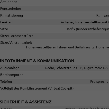
Armlehnen
Fensterheber
Klimatisierung
Klimaan
Lenkrad
in Leder, höhenverstellbar, mi
Sitze
Isofix (Kindersitzbefestigu
Sitze: Lordosenstütze
Sitze: Verstellbarkeit
Höhenverstellbarer Fahrer- und Beifahrersitz, Höhenve
INFOTAINMENT & KOMMUNIKATION
Audioanlage
Radio, Schnittstelle USB, Digitalradio DA
Bordcomputer
Telefon
Freispreche
Volldigitales Kombiinstrument (Virtual Cockpit)
SICHERHEIT & ASSISTENZ
Airbags
Airbag, Fenster-/Kopfairbags