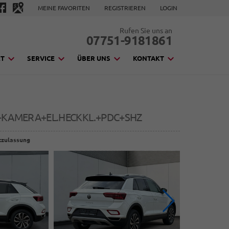
MEINE FAVORITEN
REGISTRIEREN
LOGIN
Rufen Sie uns an
07751-9181861
KT
SERVICE
ÜBER UNS
KONTAKT
D+KAMERA+EL.HECKKL.+PDC+SHZ
tzulassung