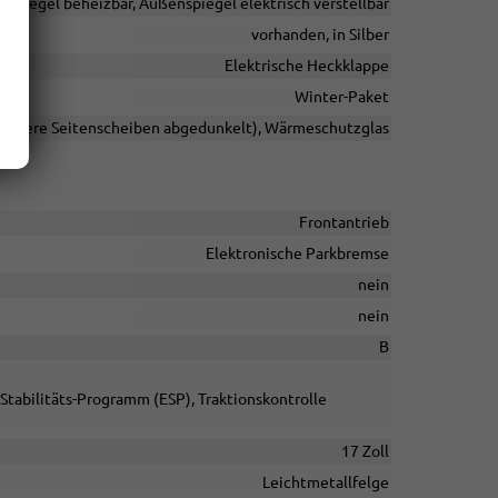
nspiegel beheizbar, Außenspiegel elektrisch verstellbar
vorhanden, in Silber
Elektrische Heckklappe
Winter-Paket
 hintere Seitenscheiben abgedunkelt), Wärmeschutzglas
Frontantrieb
Elektronische Parkbremse
nein
nein
B
Stabilitäts-Programm (ESP), Traktionskontrolle
17 Zoll
Leichtmetallfelge