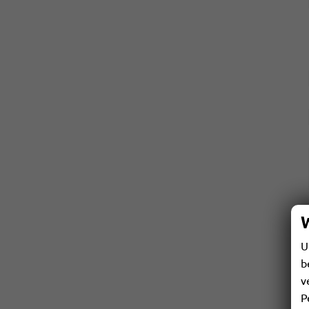
U
b
v
P