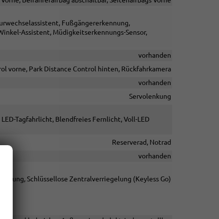
Spurwechselassistent, Fußgängererkennung,
inkel-Assistent, Müdigkeitserkennungs-Sensor,
vorhanden
ol vorne, Park Distance Control hinten, Rückfahrkamera
vorhanden
Servolenkung
LED-Tagfahrlicht, Blendfreies Fernlicht, Voll-LED
Reserverad, Notrad
vorhanden
ienung, Schlüssellose Zentralverriegelung (Keyless Go)