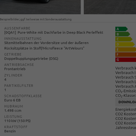
Beispielbilder, ggf. teilweise mit Sonderausstattung
AUSSENFARBE
0QA1
Pure-White mit Dachfarbe in Deep Black Perleffekt
INNENAUSSTATTUNG
Sitzmittelbahnen der Vordersitze und der äußeren
Rücksitzplätze in Stoff/Microfleece "ArtVelours"
GETRIEBE
Doppelkupplungsgetriebe (DSG)
ANTRIEBSACHSE
Verbrauch k
Frontantrieb
Verbrauch I
ZYLINDER
Verbrauch 
4
Verbrauch 
PARTIKELFILTER
Verbrauch 
1
CO
-Emissi
2
CO
-Klasse:
SCHADSTOFFKLASSE
2
Euro 6 EB
DOWNLO
HUBRAUM
Energiekost
1.498 ccm
CO2 Kosten 
LEISTUNG
CO2 Kosten
110 kW (150 PS)
CO2 Kosten
KRAFTSTOFF
Jahressteue
Benzin