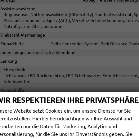
Assistenzsysteme
Regensensor, Notbremsassistent (City-Safety), Spurhalteassistent, 
Abstandstempomat adaptiv (ACC), Verkehrzeichenerkennung, Toter-W
Notrufsystem, Abstandswarner
Diebstahl-Alarmanlage
Einparkhilfe
Selbstlenkendes System, Park Distance Contr
Innenspiegel automatisch abblendend
Lenkung
Lichttechnik
Lichtsensor, LED-Rückleuchten, LED-Scheinwerfer, Fernlichtassistent, 
Scheinwerfer
Pannenhilfe
WIR RESPEKTIEREN IHRE PRIVATSPHÄRE
Start/Stop-Automatik
Zentralverriegelung
nsere Website setzt Cookies ein, um unsere Dienste für Sie
Zentralverriegelung, Zentralverriegelung mit Funkfernbed
ereitzustellen. Hierbei berücksichtigen wir Ihre Auswahl und
erarbeiten nur die Daten für Marketing, Analytics und
AUSSEN
ersonalisierung, für die Sie uns Ihr Einverständnis geben. Sie