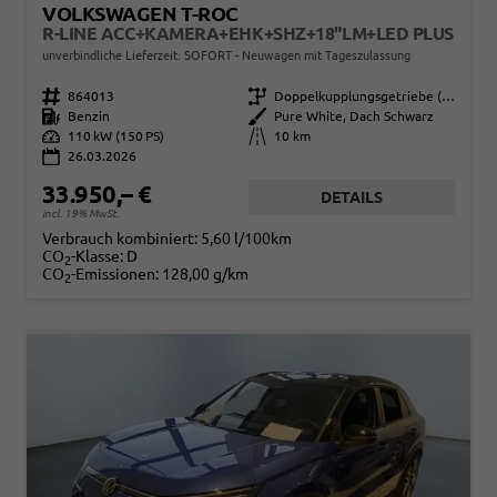
VOLKSWAGEN T-ROC
R-LINE ACC+KAMERA+EHK+SHZ+18"LM+LED PLUS
unverbindliche Lieferzeit: SOFORT
Neuwagen mit Tageszulassung
Fahrzeugnr.
864013
Getriebe
Doppelkupplungsgetriebe (DSG)
Kraftstoff
Benzin
Außenfarbe
Pure White, Dach Schwarz
Leistung
110 kW (150 PS)
Kilometerstand
10 km
26.03.2026
33.950,– €
DETAILS
incl. 19% MwSt.
Verbrauch kombiniert:
5,60 l/100km
CO
-Klasse:
D
2
CO
-Emissionen:
128,00 g/km
2