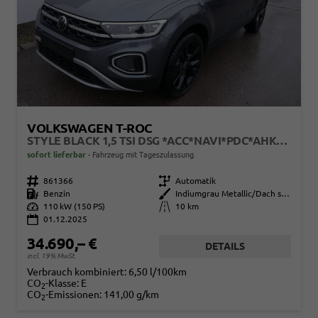
VOLKSWAGEN T-ROC
STYLE BLACK 1,5 TSI DSG *ACC*NAVI*PDC*AHK*LED*KAMERA*TEMPOMAT*19-ZOLL
sofort lieferbar
Fahrzeug mit Tageszulassung
Fahrzeugnr.
861366
Getriebe
Automatik
Kraftstoff
Benzin
Außenfarbe
Indiumgrau Metallic/Dach schwarz
Leistung
110 kW (150 PS)
Kilometerstand
10 km
01.12.2025
34.690,– €
DETAILS
incl. 19% MwSt.
Verbrauch kombiniert:
6,50 l/100km
CO
-Klasse:
E
2
CO
-Emissionen:
141,00 g/km
2