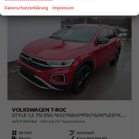
CO
-Emissionen:
128,00 g/km
2
Datenschutzerklärung
Impressum
VOLKSWAGEN T-ROC
STYLE 1,5 TSI DSG *ACC*NAVI*PDC*AHK*LED*KAMERA*TEMPOMAT*19-ZOLL
sofort lieferbar
Fahrzeug mit Tageszulassung
Fahrzeugnr.
861362
Getriebe
Automatik
Kraftstoff
Benzin
Außenfarbe
Kings Red Metallic