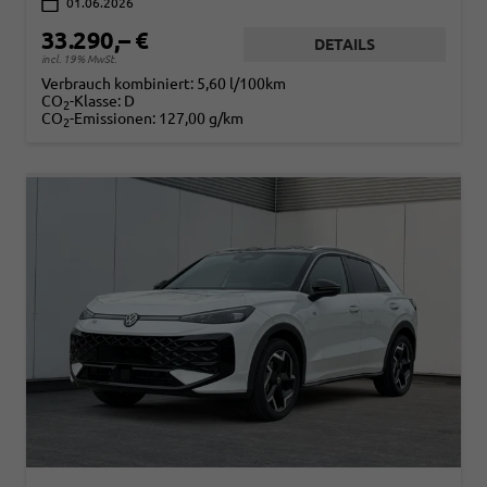
01.06.2026
33.290,– €
DETAILS
incl. 19% MwSt.
Verbrauch kombiniert:
5,60 l/100km
CO
-Klasse:
D
2
CO
-Emissionen:
127,00 g/km
2