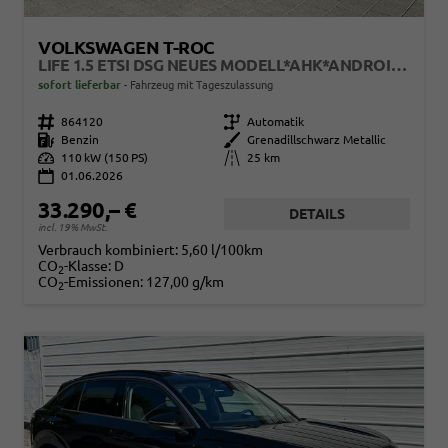
VOLKSWAGEN T-ROC
LIFE 1.5 ETSI DSG NEUES MODELL*AHK*ANDROID AUTO*SHZ*ACC*KAMERA*5J GARANTIE*KLIMAAUTO*
sofort lieferbar
Fahrzeug mit Tageszulassung
Fahrzeugnr.
864120
Getriebe
Automatik
Kraftstoff
Benzin
Außenfarbe
Grenadillschwarz Metallic
Leistung
110 kW (150 PS)
Kilometerstand
25 km
01.06.2026
33.290,– €
DETAILS
incl. 19% MwSt.
Verbrauch kombiniert:
5,60 l/100km
CO
-Klasse:
D
2
CO
-Emissionen:
127,00 g/km
2