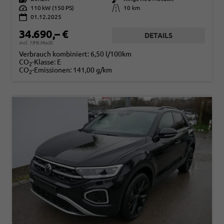
Leistung
110 kW (150 PS)
Kilometerstand
10 km
01.12.2025
34.690,– €
DETAILS
incl. 19% MwSt.
Verbrauch kombiniert:
6,50 l/100km
CO
-Klasse:
E
2
CO
-Emissionen:
141,00 g/km
2