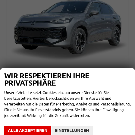
WIR RESPEKTIEREN IHRE
VOLKSWAGEN T-ROC
STYLE ACC+KAMERA+EHK+SHZ+17"LM+LED PLUS+MASSAGE
PRIVATSPHÄRE
unverbindliche Lieferzeit: ca. 4-6 Monate
Neuwagen
Unsere Website setzt Cookies ein, um unsere Dienste für Sie
bereitzustellen. Hierbei berücksichtigen wir Ihre Auswahl und
Fahrzeugnr.
859889
Getriebe
Doppelkupplungsgetriebe (DSG)
Kraftstoff
Benzin
Leistung
110 kW (150 PS)
verarbeiten nur die Daten für Marketing, Analytics und Personalisierung,
für die Sie uns Ihr Einverständnis geben. Sie können Ihre Einwilligung
34.590,– €
DETAILS
jederzeit mit Wirkung für die Zukunft widerrufen.
incl. 19% MwSt.
Verbrauch kombiniert:
5,30 l/100km
ALLE AKZEPTIEREN
EINSTELLUNGEN
CO
-Klasse:
D
2