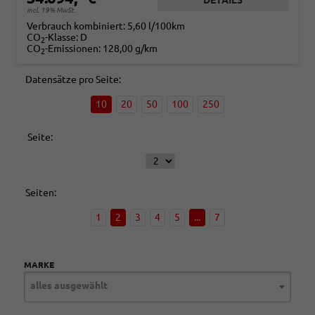
DETAILS
incl. 19% MwSt.
Verbrauch kombiniert:
5,60 l/100km
CO
-Klasse:
D
2
CO
-Emissionen:
128,00 g/km
2
Datensätze pro Seite:
10
20
50
100
250
Seite:
Seiten:
1
2
3
4
5
...
7
MARKE
alles ausgewählt