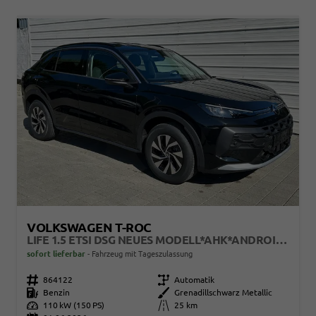
VOLKSWAGEN T-ROC
LIFE 1.5 ETSI DSG NEUES MODELL*AHK*ANDROID AUTO*SHZ*ACC*KAMERA*5J GARANTIE*KLIMAAUTO*
sofort lieferbar
Fahrzeug mit Tageszulassung
Fahrzeugnr.
864122
Getriebe
Automatik
Kraftstoff
Benzin
Außenfarbe
Grenadillschwarz Metallic
Leistung
110 kW (150 PS)
Kilometerstand
25 km