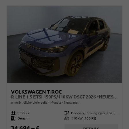
VOLKSWAGEN T-ROC
R-LINE 1.5 ETSI 150PS/110KW DSG7 2026 *NEUES MODELL*
unverbindliche Lieferzeit:
4 Monate
Neuwagen
Fahrzeugnr.
859992
Getriebe
Doppelkupplungsgetriebe (DSG)
Kraftstoff
Benzin
Leistung
110 kW (150 PS)
34.694,– €