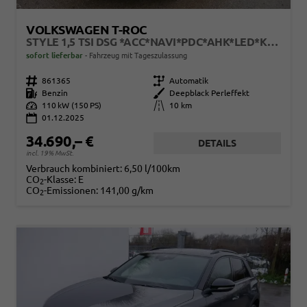
VOLKSWAGEN T-ROC
STYLE 1,5 TSI DSG *ACC*NAVI*PDC*AHK*LED*KAMERA*TEMPOMAT*19-ZOLL
sofort lieferbar
Fahrzeug mit Tageszulassung
Fahrzeugnr.
861365
Getriebe
Automatik
Kraftstoff
Benzin
Außenfarbe
Deepblack Perleffekt
Leistung
110 kW (150 PS)
Kilometerstand
10 km
01.12.2025
34.690,– €
DETAILS
incl. 19% MwSt.
Verbrauch kombiniert:
6,50 l/100km
CO
-Klasse:
E
2
CO
-Emissionen:
141,00 g/km
2