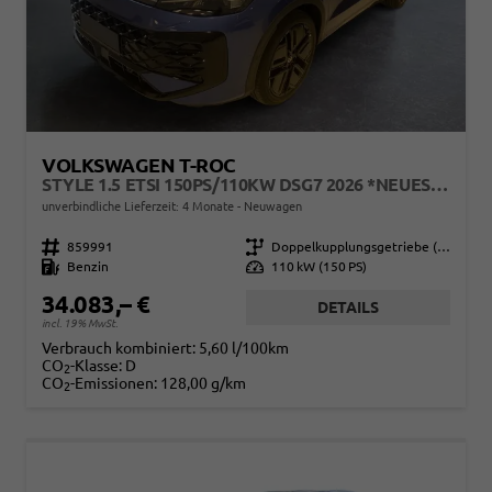
VOLKSWAGEN T-ROC
STYLE 1.5 ETSI 150PS/110KW DSG7 2026 *NEUES MODELL*
unverbindliche Lieferzeit:
4 Monate
Neuwagen
Fahrzeugnr.
859991
Getriebe
Doppelkupplungsgetriebe (DSG)
Kraftstoff
Benzin
Leistung
110 kW (150 PS)
34.083,– €
DETAILS
incl. 19% MwSt.
Verbrauch kombiniert:
5,60 l/100km
CO
-Klasse:
D
2
CO
-Emissionen:
128,00 g/km
2