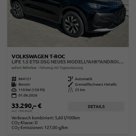
VOLKSWAGEN T-ROC
LIFE 1.5 ETSI DSG NEUES MODELL*AHK*ANDROID AUTO*SHZ*ACC*KAMERA*5J GARANTIE*KLIMAAUTO*
sofort lieferbar
Fahrzeug mit Tageszulassung
Fahrzeugnr.
864121
Getriebe
Automatik
Kraftstoff
Benzin
Außenfarbe
Grenadillschwarz Metallic
Leistung
110 kW (150 PS)
Kilometerstand
25 km
01.06.2026
33.290,– €
DETAILS
incl. 19% MwSt.
Verbrauch kombiniert:
5,60 l/100km
CO
-Klasse:
D
2
CO
-Emissionen:
127,00 g/km
2