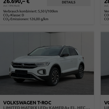
26.690,– €
2
DETAILS
incl. 19% MwSt.
incl
Verbrauch kombiniert:
5,50 l/100km
Ve
CO
-Klasse:
D
CO
2
CO
-Emissionen:
126,00 g/km
CO
2
VOLKSWAGEN T-ROC
V
LIMITED MATRIX LED+ KAMERA+ EL. HECKKL.+PDC+SHZ