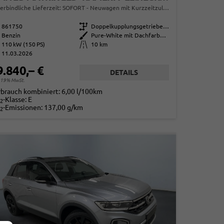
erbindliche Lieferzeit: SOFORT
Neuwagen mit Kurzzeitzulassung
861750
Getriebe
Doppelkupplungsgetriebe (DSG)
Benzin
Außenfarbe
Pure-White mit Dachfarbe in Deep Black Perleffekt
110 kW (150 PS)
Kilometerstand
10 km
11.03.2026
9.840,– €
DETAILS
. 19% MwSt.
rbrauch kombiniert:
6,00 l/100km
-Klasse:
E
2
-Emissionen:
137,00 g/km
2