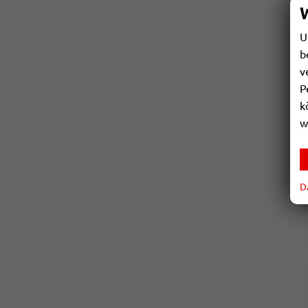
U
b
v
P
k
w
D