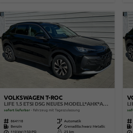
VOLKSWAGEN T-ROC
V
LIFE 1.5 ETSI DSG NEUES MODELL*AHK*ANDROID AUTO*SHZ*ACC*KAMERA*5J GARANTIE*KLIMAAUTO*
sofort lieferbar
Fahrzeug mit Tageszulassung
sof
Fahrzeugnr.
864118
Getriebe
Automatik
Fahrzeugnr.
Kraftstoff
Benzin
Außenfarbe
Grenadillschwarz Metallic
Kraftstoff
Leistung
110 kW (150 PS)
Kilometerstand
25 km
Leistung