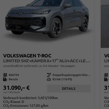
VOLKSWAGEN T-ROC
V
LIMITED SHZ+KAMERA+17" ALU+ACC+LED+KLIMA+PARK ASSIST
unverbindliche Lieferzeit: ca. 4-6 Monate
Neuwagen
unv
Fahrzeugnr.
866704
Getriebe
Doppelkupplungsgetriebe (DSG)
Fahrzeugnr.
Kraftstoff
Benzin
Leistung
85 kW (116 PS)
Kraftstoff
31.090,– €
3
DETAILS
incl. 19% MwSt.
incl
Verbrauch kombiniert:
5,60 l/100km
Ve
CO
-Klasse:
D
CO
2
CO
-Emissionen:
127,00 g/km
CO
2