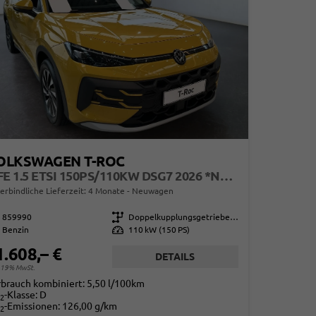
OLKSWAGEN T-ROC
LIFE 1.5 ETSI 150PS/110KW DSG7 2026 *NEUES MODELL*
erbindliche Lieferzeit:
4 Monate
Neuwagen
859990
Getriebe
Doppelkupplungsgetriebe (DSG)
Benzin
Leistung
110 kW (150 PS)
1.608,– €
DETAILS
. 19% MwSt.
rbrauch kombiniert:
5,50 l/100km
-Klasse:
D
2
-Emissionen:
126,00 g/km
2