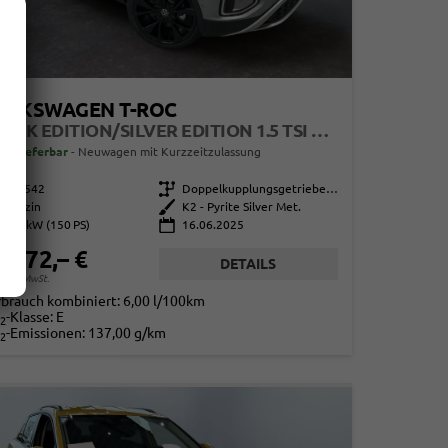
OLKSWAGEN T-ROC
BLACK EDITION/SILVER EDITION 1.5 TSI 150PS/110KW DSG 2025 +BLACK PAKET+19"ALU+MATRIX+PANO
ort lieferbar
Neuwagen mit Kurzzeitzulassung
858542
Getriebe
Doppelkupplungsgetriebe (DSG)
Benzin
Außenfarbe
K2 - Pyrite Silver Met.
110 kW (150 PS)
16.06.2025
0.772,– €
DETAILS
. 19% MwSt.
rbrauch kombiniert:
6,00 l/100km
-Klasse:
E
2
-Emissionen:
137,00 g/km
2