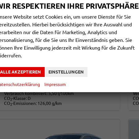
WIR RESPEKTIEREN IHRE PRIVATSPHÄRE
nsere Website setzt Cookies ein, um unsere Dienste für Sie
ereitzustellen. Hierbei berücksichtigen wir Ihre Auswahl und
erarbeiten nur die Daten für Marketing, Analytics und
VOLKSWAGEN T-ROC
V
ersonalisierung, für die Sie uns Ihr Einverständnis geben. Sie
LIFE 1.5 ETSI 116PS/85KW DSG7 2026 *NEUES MODELL*
önnen Ihre Einwilligung jederzeit mit Wirkung für die Zukunft
unverbindliche Lieferzeit:
4 Monate
Neuwagen
sof
iderrufen.
Fahrzeugnr.
859989
Getriebe
Doppelkupplungsgetriebe (DSG)
Fahrzeugnr.
Kraftstoff
Benzin
Leistung
85 kW (116 PS)
Kraftstoff
Leistung
ALLE AKZEPTIEREN
EINSTELLUNGEN
30.453,– €
3
DETAILS
atenschutzerklärung
Impressum
incl. 19% MwSt.
incl
Verbrauch kombiniert:
5,50 l/100km
Ve
CO
-Klasse:
D
CO
2
CO
-Emissionen:
126,00 g/km
CO
2