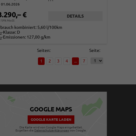
01.06.2026
3.290,– €
DETAILS
. 19% MwSt.
rbrauch kombiniert:
5,60 l/100km
-Klasse:
D
2
-Emissionen:
127,00 g/km
2
Seiten:
Seite:
1
2
3
4
...
7
GOOGLE MAPS
GOOGLE KARTE LADEN
Die Karte wird von Google Maps eingebettet.
Es gelten die
Datenschutzerklärungen
von Google.