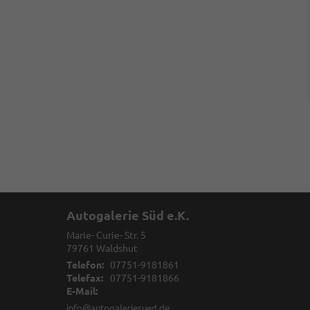
Autogalerie Süd e.K.
Marie- Curie- Str. 5
79761
Waldshut
Telefon:
07751-9181861
Telefax:
07751-9181866
E-Mail:
info@autogaleriesued.de