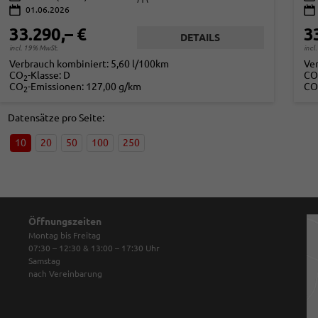
01.06.2026
33.290,– €
3
DETAILS
incl. 19% MwSt.
incl
Verbrauch kombiniert:
5,60 l/100km
Ve
CO
-Klasse:
D
CO
2
CO
-Emissionen:
127,00 g/km
CO
2
Datensätze pro Seite:
10
20
50
100
250
Öffnungszeiten
Montag bis Freitag
07:30 – 12:30 & 13:00 – 17:30
Uhr
Samstag
nach Vereinbarung