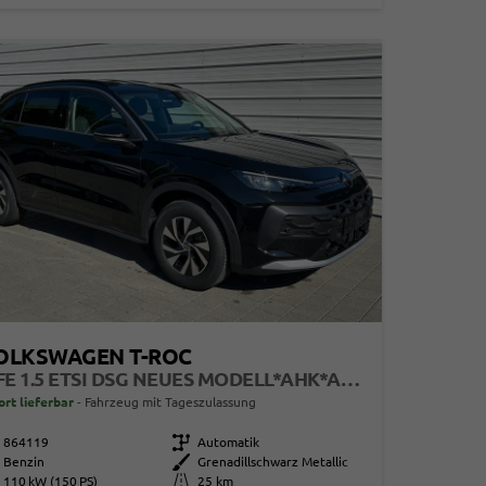
OLKSWAGEN T-ROC
LIFE 1.5 ETSI DSG NEUES MODELL*AHK*ANDROID AUTO*SHZ*ACC*KAMERA*5J GARANTIE*KLIMAAUTO*
ort lieferbar
Fahrzeug mit Tageszulassung
864119
Getriebe
Automatik
Benzin
Außenfarbe
Grenadillschwarz Metallic
110 kW (150 PS)
Kilometerstand
25 km