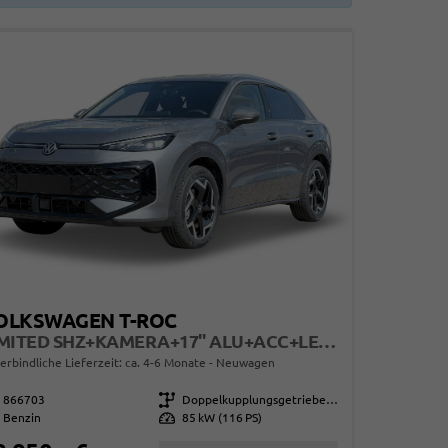
OLKSWAGEN T-ROC
LIMITED SHZ+KAMERA+17" ALU+ACC+LED+KLIMA+PARK ASSIST
erbindliche Lieferzeit: ca. 4-6 Monate
Neuwagen
866703
Getriebe
Doppelkupplungsgetriebe (DSG)
Benzin
Leistung
85 kW (116 PS)