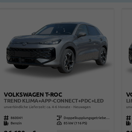
VOLKSWAGEN T-ROC
V
TREND KLIMA+APP-CONNECT+PDC+LED
unverbindliche Lieferzeit: ca. 4-6 Monate
Neuwagen
unv
Fahrzeugnr.
860041
Getriebe
Doppelkupplungsgetriebe (DSG)
Fahrzeugnr.
Kraftstoff
Benzin
Leistung
85 kW (116 PS)
Kraftstoff