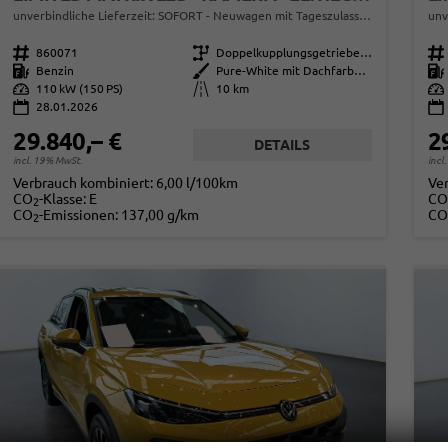
unverbindliche Lieferzeit: SOFORT
Neuwagen mit Tageszulassung
unv
Fahrzeugnr.
860071
Getriebe
Doppelkupplungsgetriebe (DSG)
Fahrzeugnr.
Kraftstoff
Benzin
Außenfarbe
Pure-White mit Dachfarbe in Deep Black Perleffekt
Kraftstoff
Leistung
110 kW (150 PS)
Kilometerstand
10 km
Leistung
28.01.2026
29.840,– €
2
DETAILS
incl. 19% MwSt.
incl
Verbrauch kombiniert:
6,00 l/100km
Ve
CO
-Klasse:
E
CO
2
CO
-Emissionen:
137,00 g/km
CO
2