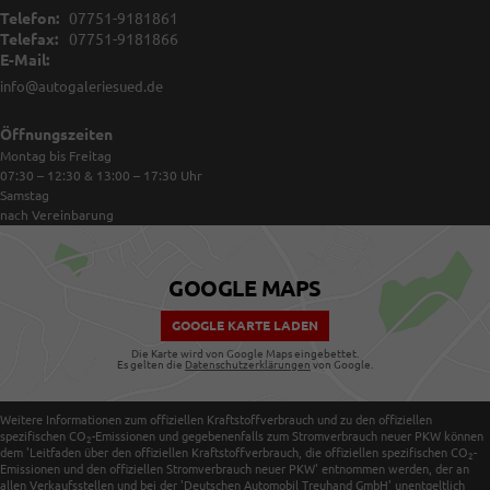
Telefon:
07751-9181861
Telefax:
07751-9181866
E-Mail:
info@autogaleriesued.de
Öffnungszeiten
Montag bis Freitag
07:30 – 12:30 & 13:00 – 17:30
Uhr
Samstag
nach Vereinbarung
GOOGLE MAPS
GOOGLE KARTE LADEN
Die Karte wird von Google Maps eingebettet.
Es gelten die
Datenschutzerklärungen
von Google.
Weitere Informationen zum offiziellen Kraftstoffverbrauch und zu den offiziellen
spezifischen CO
-Emissionen und gegebenenfalls zum Stromverbrauch neuer PKW können
2
dem 'Leitfaden über den offiziellen Kraftstoffverbrauch, die offiziellen spezifischen CO
-
2
Emissionen und den offiziellen Stromverbrauch neuer PKW' entnommen werden, der an
allen Verkaufsstellen und bei der 'Deutschen Automobil Treuhand GmbH' unentgeltlich