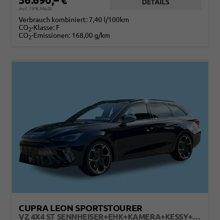
DETAILS
incl. 19% MwSt.
Verbrauch kombiniert:
7,40 l/100km
CO
-Klasse:
F
2
CO
-Emissionen:
168,00 g/km
2
CUPRA LEON SPORTSTOURER
VZ 4X4 ST SENNHEISER+EHK+KAMERA+KESSY+MEMORY+ACC+19" ALU+LED