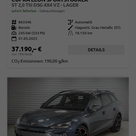
ST 2,0 TSI DSG 4X4 VZ - LAGER
sofort lieferbar
Gebrauchtwagen
Fahrzeugnr.
863346
Getriebe
Automatik
Kraftstoff
Benzin
Außenfarbe
Magnetic Grau Metallic (S7)
Leistung
245 kW (333 PS)
Kilometerstand
18.150 km
01.05.2025
37.190,– €
DETAILS
incl. 19% MwSt.
CO
-Emissionen:
190,00 g/km
2