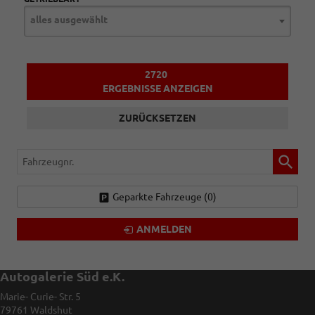
alles ausgewählt
2720
ERGEBNISSE ANZEIGEN
ZURÜCKSETZEN
Fahrzeugnr.
Geparkte Fahrzeuge (
0
)
ANMELDEN
Autogalerie Süd e.K.
Marie- Curie- Str. 5
79761
Waldshut