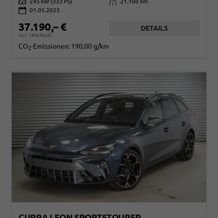
Leistung
245 kW (333 PS)
Kilometerstand
21.100 km
01.05.2025
37.190,– €
DETAILS
incl. 19% MwSt.
CO
-Emissionen:
190,00 g/km
2
CUPRA LEON SPORTSTOURER