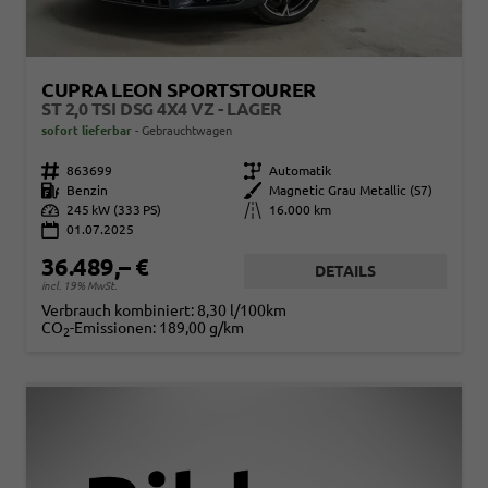
CUPRA LEON SPORTSTOURER
ST 2,0 TSI DSG 4X4 VZ - LAGER
sofort lieferbar
Gebrauchtwagen
Fahrzeugnr.
863699
Getriebe
Automatik
Kraftstoff
Benzin
Außenfarbe
Magnetic Grau Metallic (S7)
Leistung
245 kW (333 PS)
Kilometerstand
16.000 km
01.07.2025
36.489,– €
DETAILS
incl. 19% MwSt.
Verbrauch kombiniert:
8,30 l/100km
CO
-Emissionen:
189,00 g/km
2