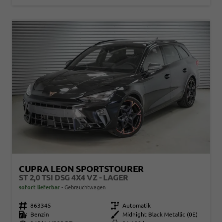
CUPRA LEON SPORTSTOURER
ST 2,0 TSI DSG 4X4 VZ - LAGER
sofort lieferbar
Gebrauchtwagen
Fahrzeugnr.
863345
Getriebe
Automatik
Kraftstoff
Benzin
Außenfarbe
Midnight Black Metallic (0E)