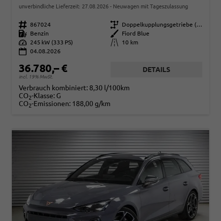
unverbindliche Lieferzeit:
27.08.2026
Neuwagen mit Tageszulassung
Fahrzeugnr.
867024
Getriebe
Doppelkupplungsgetriebe (DSG)
Kraftstoff
Benzin
Außenfarbe
Fiord Blue
Leistung
245 kW (333 PS)
Kilometerstand
10 km
04.08.2026
36.780,– €
DETAILS
incl. 19% MwSt.
Verbrauch kombiniert:
8,30 l/100km
CO
-Klasse:
G
2
CO
-Emissionen:
188,00 g/km
2