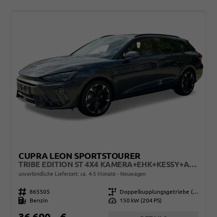
CUPRA LEON SPORTSTOURER
TRIBE EDITION ST 4X4 KAMERA+EHK+KESSY+ACC+SHZ+19" ALU+LED
unverbindliche Lieferzeit: ca. 4-5 Monate
Neuwagen
Fahrzeugnr.
865505
Getriebe
Doppelkupplungsgetriebe (DSG)
Kraftstoff
Benzin
Leistung
150 kW (204 PS)
36.690,– €