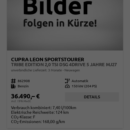
CUPRA LEON SPORTSTOURER
TRIBE EDITION 2,0 TSI DSG 4DRIVE 5 JAHRE MJ27
unverbindliche Lieferzeit:
3 Monate
Neuwagen
Fahrzeugnr.
862908
Getriebe
Automatik
Kraftstoff
Benzin
Leistung
150 kW (204 PS)
36.490,– €
DETAILS
incl. 19% MwSt.
Verbrauch kombiniert:
7,40 l/100km
Elektrische Reichweite:
124 km
CO
-Klasse:
F
2
CO
-Emissionen:
168,00 g/km
2