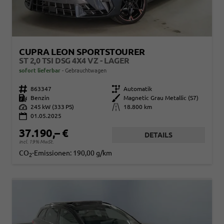
CUPRA LEON SPORTSTOURER
ST 2,0 TSI DSG 4X4 VZ - LAGER
sofort lieferbar
Gebrauchtwagen
Fahrzeugnr.
863347
Getriebe
Automatik
Kraftstoff
Benzin
Außenfarbe
Magnetic Grau Metallic (S7)
Leistung
245 kW (333 PS)
Kilometerstand
18.800 km
01.05.2025
37.190,– €
DETAILS
incl. 19% MwSt.
CO
-Emissionen:
190,00 g/km
2