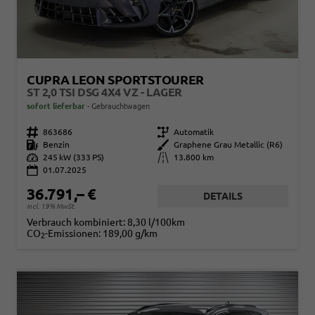
CUPRA LEON SPORTSTOURER
ST 2,0 TSI DSG 4X4 VZ - LAGER
sofort lieferbar
Gebrauchtwagen
Fahrzeugnr.
863686
Getriebe
Automatik
Kraftstoff
Benzin
Außenfarbe
Graphene Grau Metallic (R6)
Leistung
245 kW (333 PS)
Kilometerstand
13.800 km
01.07.2025
36.791,– €
DETAILS
incl. 19% MwSt.
Verbrauch kombiniert:
8,30 l/100km
CO
-Emissionen:
189,00 g/km
2