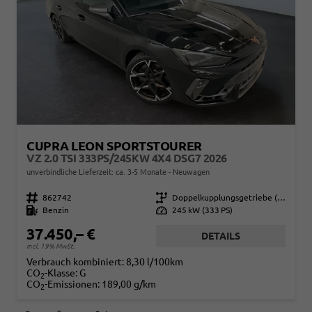
CUPRA LEON SPORTSTOURER
VZ 2.0 TSI 333PS/245KW 4X4 DSG7 2026
unverbindliche Lieferzeit: ca. 3-5 Monate
Neuwagen
Fahrzeugnr.
862742
Getriebe
Doppelkupplungsgetriebe (DSG)
Kraftstoff
Benzin
Leistung
245 kW (333 PS)
37.450,– €
DETAILS
incl. 19% MwSt.
Verbrauch kombiniert:
8,30 l/100km
CO
-Klasse:
G
2
CO
-Emissionen:
189,00 g/km
2