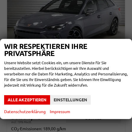
WIR RESPEKTIEREN IHRE
PRIVATSPHÄRE
Unsere Website setzt Cookies ein, um unsere Dienste für Sie
CUPRA LEON SPORTSTOURER
bereitzustellen. Hierbei berücksichtigen wir Ihre Auswahl und
ST 2,0 TSI DSG 4X4 VZ - LAGER
verarbeiten nur die Daten für Marketing, Analytics und Personalisierung,
für die Sie uns Ihr Einverständnis geben. Sie können Ihre Einwilligung
sofort lieferbar
Gebrauchtwagen
jederzeit mit Wirkung für die Zukunft widerrufen.
Fahrzeugnr.
863792
Getriebe
Automatik
Kraftstoff
Benzin
Außenfarbe
Graphene Grau Metallic (R6)
ALLE AKZEPTIEREN
EINSTELLUNGEN
Leistung
245 kW (333 PS)
Kilometerstand
13.600 km
01.07.2025
Datenschutzerklärung
Impressum
36.791,– €
DETAILS
incl. 19% MwSt.
CO
-Emissionen:
189,00 g/km
2