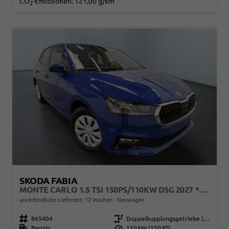
CO
-Emissionen:
121,00 g/km
2
SKODA FABIA
MONTE CARLO 1.5 TSI 150PS/110KW DSG 2027 *VOLL-LED+SPORTSITZE*
unverbindliche Lieferzeit:
12 Wochen
Neuwagen
Fahrzeugnr.
865404
Getriebe
Doppelkupplungsgetriebe (DSG)
Kraftstoff
Benzin
Leistung
110 kW (150 PS)