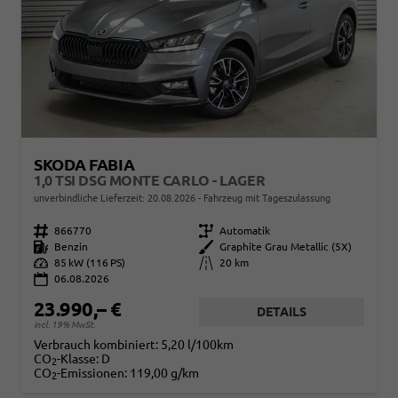
SKODA FABIA
1,0 TSI DSG MONTE CARLO - LAGER
unverbindliche Lieferzeit:
20.08.2026
Fahrzeug mit Tageszulassung
Fahrzeugnr.
866770
Getriebe
Automatik
Kraftstoff
Benzin
Außenfarbe
Graphite Grau Metallic (5X)
Leistung
85 kW (116 PS)
Kilometerstand
20 km
06.08.2026
23.990,– €
DETAILS
incl. 19% MwSt.
Verbrauch kombiniert:
5,20 l/100km
CO
-Klasse:
D
2
CO
-Emissionen:
119,00 g/km
2