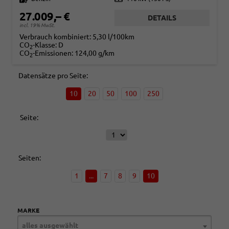
27.009,– €
DETAILS
incl. 19% MwSt.
Verbrauch kombiniert:
5,30 l/100km
CO
-Klasse:
D
2
CO
-Emissionen:
124,00 g/km
2
Datensätze pro Seite:
10
20
50
100
250
Seite:
Seiten:
1
...
7
8
9
10
MARKE
alles ausgewählt