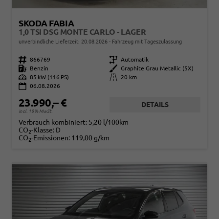
SKODA FABIA
1,0 TSI DSG MONTE CARLO - LAGER
unverbindliche Lieferzeit:
20.08.2026
Fahrzeug mit Tageszulassung
Fahrzeugnr.
866769
Getriebe
Automatik
Kraftstoff
Benzin
Außenfarbe
Graphite Grau Metallic (5X)
Leistung
85 kW (116 PS)
Kilometerstand
20 km
06.08.2026
23.990,– €
DETAILS
incl. 19% MwSt.
Verbrauch kombiniert:
5,20 l/100km
CO
-Klasse:
D
2
CO
-Emissionen:
119,00 g/km
2