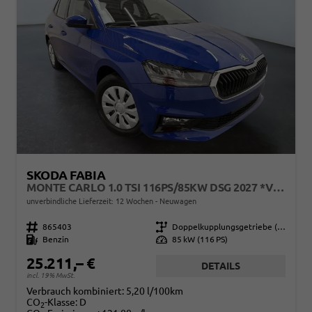
SKODA FABIA
MONTE CARLO 1.0 TSI 116PS/85KW DSG 2027 *VOLL-LED+SPORTSITZE*
unverbindliche Lieferzeit:
12 Wochen
Neuwagen
Fahrzeugnr.
865403
Getriebe
Doppelkupplungsgetriebe (DSG)
Kraftstoff
Benzin
Leistung
85 kW (116 PS)
25.211,– €
DETAILS
incl. 19% MwSt.
Verbrauch kombiniert:
5,20 l/100km
CO
-Klasse:
D
2