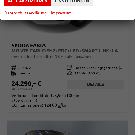
ALLE AKZEPTIEREN
EINSTELLUNGEN
Datenschutzerklärung
Impressum
SKODA FABIA
MONTE CARLO SHZ+PDC+LED+SMART LINK+LANE ASSIST+16 LM
unverbindliche Lieferzeit: ca. 3-6 Monate
Neuwagen
Fahrzeugnr.
865872
Getriebe
Doppelkupplungsgetriebe (DSG)
Kraftstoff
Benzin
Leistung
110 kW (150 PS)
24.290,– €
DETAILS
incl. 19% MwSt.
Verbrauch kombiniert:
5,50 l/100km
CO
-Klasse:
D
2
CO
-Emissionen:
124,00 g/km
2