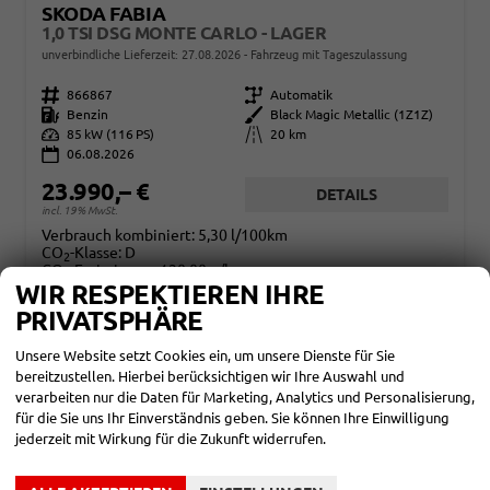
SKODA FABIA
1,0 TSI DSG MONTE CARLO - LAGER
unverbindliche Lieferzeit:
27.08.2026
Fahrzeug mit Tageszulassung
Fahrzeugnr.
866867
Getriebe
Automatik
Kraftstoff
Benzin
Außenfarbe
Black Magic Metallic (1Z1Z)
Leistung
85 kW (116 PS)
Kilometerstand
20 km
06.08.2026
23.990,– €
DETAILS
incl. 19% MwSt.
Verbrauch kombiniert:
5,30 l/100km
CO
-Klasse:
D
2
CO
-Emissionen:
120,00 g/km
2
WIR RESPEKTIEREN IHRE
PRIVATSPHÄRE
Unsere Website setzt Cookies ein, um unsere Dienste für Sie
bereitzustellen. Hierbei berücksichtigen wir Ihre Auswahl und
verarbeiten nur die Daten für Marketing, Analytics und Personalisierung,
für die Sie uns Ihr Einverständnis geben. Sie können Ihre Einwilligung
jederzeit mit Wirkung für die Zukunft widerrufen.