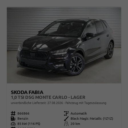
SKODA FABIA
1,0 TSI DSG MONTE CARLO - LAGER
unverbindliche Lieferzeit:
27.08.2026
Fahrzeug mit Tageszulassung
Fahrzeugnr.
866866
Getriebe
Automatik
Kraftstoff
Benzin
Außenfarbe
Black Magic Metallic (1Z1Z)
Leistung
85 kW (116 PS)
Kilometerstand
20 km