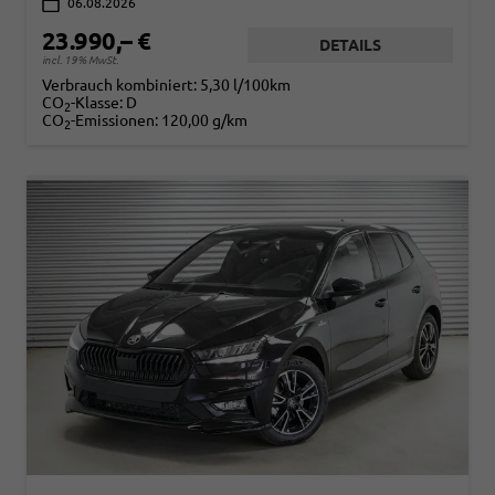
06.08.2026
23.990,– €
DETAILS
incl. 19% MwSt.
Verbrauch kombiniert:
5,30 l/100km
CO
-Klasse:
D
2
CO
-Emissionen:
120,00 g/km
2