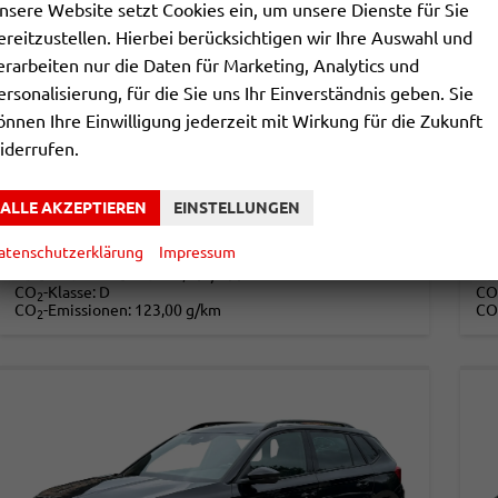
nsere Website setzt Cookies ein, um unsere Dienste für Sie
ereitzustellen. Hierbei berücksichtigen wir Ihre Auswahl und
erarbeiten nur die Daten für Marketing, Analytics und
SKODA KAMIQ
S
ersonalisierung, für die Sie uns Ihr Einverständnis geben. Sie
ESSENCE 1,0 TSI 70KW WINTER
SE
önnen Ihre Einwilligung jederzeit mit Wirkung für die Zukunft
unverbindliche Lieferzeit:
3 Monate
Neuwagen
unv
iderrufen.
Fahrzeugnr.
857854
Getriebe
Schalt. 5-Gang
Fahrzeugnr.
Kraftstoff
Benzin
Leistung
70 kW (95 PS)
Kraftstoff
ALLE AKZEPTIEREN
EINSTELLUNGEN
21.490,– €
2
DETAILS
atenschutzerklärung
Impressum
incl. 19% MwSt.
incl
Verbrauch kombiniert:
5,40 l/100km
Ve
CO
-Klasse:
D
CO
2
CO
-Emissionen:
123,00 g/km
CO
2