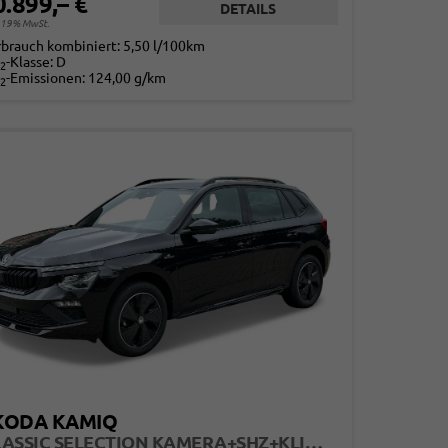
0.899,– €
DETAILS
. 19% MwSt.
rbrauch kombiniert:
5,50 l/100km
-Klasse:
D
2
-Emissionen:
124,00 g/km
2
KODA KAMIQ
CLASSIC SELECTION KAMERA+SHZ+KLIMA+TEMPOMAT+LED+16" LM