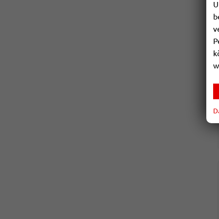
U
b
v
P
k
w
D