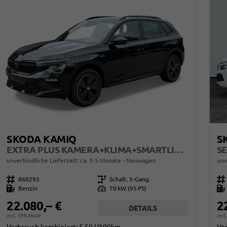
SKODA KAMIQ
S
EXTRA PLUS KAMERA+KLIMA+SMARTLINK+PDC+LED+TEMPOMAT
SE
unverbindliche Lieferzeit: ca. 3-5 Monate
Neuwagen
unv
Fahrzeugnr.
860293
Getriebe
Schalt. 5-Gang
Fahrzeugnr.
Kraftstoff
Benzin
Leistung
70 kW (95 PS)
Kraftstoff
22.080,– €
2
DETAILS
incl. 19% MwSt.
incl