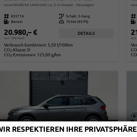
unverbindliche Lieferzeit: ca. 2-3 Monate
Neuwagen
unv
Fahrzeugnr.
855716
Getriebe
Schalt. 5-Gang
Fahrzeugnr.
Kraftstoff
Benzin
Leistung
70 kW (95 PS)
Kraftstoff
20.980,– €
2
DETAILS
incl. 19% MwSt.
incl
Verbrauch kombiniert:
5,50 l/100km
Ve
CO
-Klasse:
D
CO
2
CO
-Emissionen:
125,00 g/km
CO
2
WIR RESPEKTIEREN IHRE PRIVATSPHÄRE