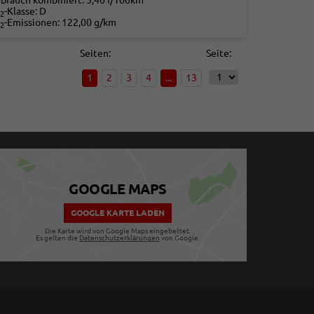
rbrauch kombiniert:
5,40 l/100km
-Klasse:
D
2
-Emissionen:
122,00 g/km
2
Seiten:
Seite:
1
2
3
4
...
13
GOOGLE MAPS
GOOGLE KARTE LADEN
Die Karte wird von Google Maps eingebettet.
Es gelten die
Datenschutzerklärungen
von Google.