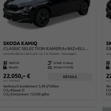
SKODA KAMIQ
S
CLASSIC SELECTION KAMERA+SHZ+KLIMA+TEMPOMAT+LED+16" LM
unverbindliche Lieferzeit: ca. 3-6 Monate
Neuwagen
unv
Fahrzeugnr.
860234
Getriebe
Schalt. 6-Gang
Fahrzeugnr.
Kraftstoff
Benzin
Leistung
85 kW (116 PS)
Kraftstoff
22.050,– €
2
DETAILS
incl. 19% MwSt.
incl
Verbrauch kombiniert:
5,40 l/100km
Ve
CO
-Klasse:
D
CO
2
CO
-Emissionen:
123,00 g/km
CO
2