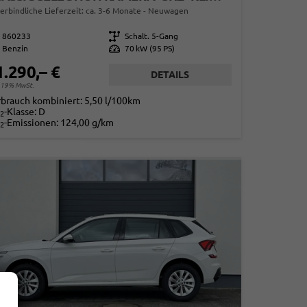
erbindliche Lieferzeit: ca. 3-6 Monate
Neuwagen
860233
Getriebe
Schalt. 5-Gang
Benzin
Leistung
70 kW (95 PS)
1.290,– €
DETAILS
. 19% MwSt.
rbrauch kombiniert:
5,50 l/100km
-Klasse:
D
2
-Emissionen:
124,00 g/km
2