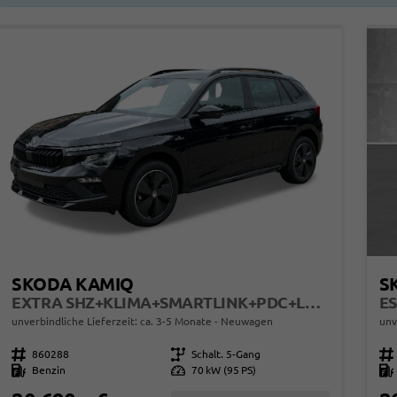
SKODA KAMIQ
S
EXTRA SHZ+KLIMA+SMARTLINK+PDC+LED+TEMPOMAT
ES
unverbindliche Lieferzeit: ca. 3-5 Monate
Neuwagen
unv
Fahrzeugnr.
860288
Getriebe
Schalt. 5-Gang
Fahrzeugnr.
Kraftstoff
Benzin
Leistung
70 kW (95 PS)
Kraftstoff