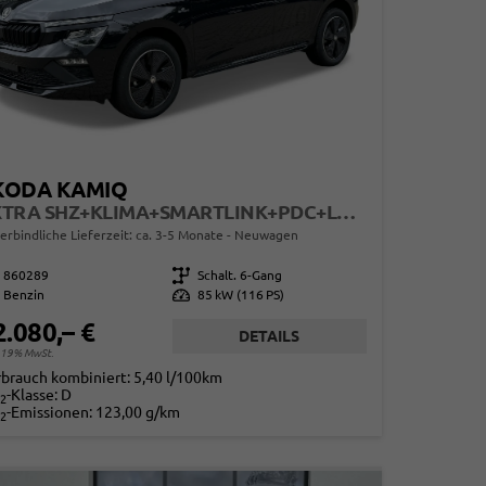
KODA KAMIQ
EXTRA SHZ+KLIMA+SMARTLINK+PDC+LED+TEMPOMAT
erbindliche Lieferzeit: ca. 3-5 Monate
Neuwagen
860289
Getriebe
Schalt. 6-Gang
Benzin
Leistung
85 kW (116 PS)
2.080,– €
DETAILS
. 19% MwSt.
rbrauch kombiniert:
5,40 l/100km
-Klasse:
D
2
-Emissionen:
123,00 g/km
2