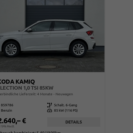
KODA KAMIQ
LECTION 1,0 TSI 85KW
erbindliche Lieferzeit:
4 Monate
Neuwagen
859786
Getriebe
Schalt. 6-Gang
Benzin
Leistung
85 kW (116 PS)
2.640,– €
DETAILS
. 19% MwSt.