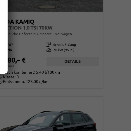
KODA KAMIQ
LECTION 1,0 TSI 70KW
erbindliche Lieferzeit:
4 Monate
Neuwagen
859787
Getriebe
Schalt. 5-Gang
Benzin
Leistung
70 kW (95 PS)
1.580,– €
DETAILS
. 19% MwSt.
rbrauch kombiniert:
5,40 l/100km
-Klasse:
D
2
-Emissionen:
123,00 g/km
2