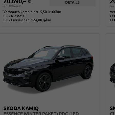
20.690,– €
2
DETAILS
incl. 19% MwSt.
incl
Verbrauch kombiniert:
5,50 l/100km
Ve
CO
-Klasse:
D
CO
2
CO
-Emissionen:
124,00 g/km
CO
2
SKODA KAMIQ
S
ESSENCE WINTER PAKET+PDC+LED