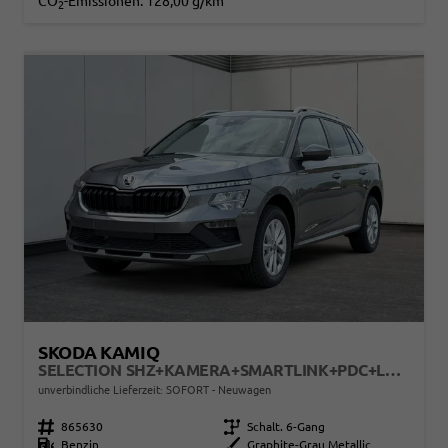
CO
-Emissionen:
128,00 g/km
2
SKODA KAMIQ
SELECTION SHZ+KAMERA+SMARTLINK+PDC+LED+16" ALU
unverbindliche Lieferzeit: SOFORT
Neuwagen
Fahrzeugnr.
865630
Getriebe
Schalt. 6-Gang
Kraftstoff
Benzin
Außenfarbe
Graphite-Grau Metallic