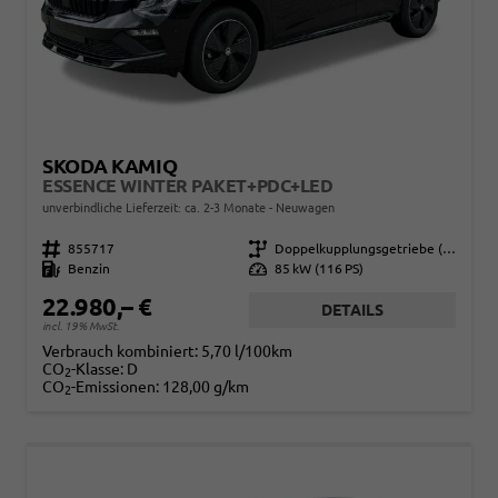
SKODA KAMIQ
ESSENCE WINTER PAKET+PDC+LED
unverbindliche Lieferzeit: ca. 2-3 Monate
Neuwagen
Fahrzeugnr.
855717
Getriebe
Doppelkupplungsgetriebe (DSG)
Kraftstoff
Benzin
Leistung
85 kW (116 PS)
22.980,– €
DETAILS
incl. 19% MwSt.
Verbrauch kombiniert:
5,70 l/100km
CO
-Klasse:
D
2
CO
-Emissionen:
128,00 g/km
2