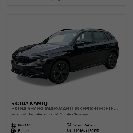
SKODA KAMIQ
EXTRA SHZ+KLIMA+SMARTLINK+PDC+LED+TEMPOMAT
unverbindliche Lieferzeit: ca. 3-5 Monate
Neuwagen
Fahrzeugnr.
866116
Getriebe
Schalt. 6-Gang
Kraftstoff
Benzin
Leistung
110 kW (150 PS)