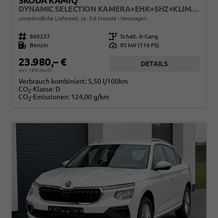
SKODA KAMIQ
DYNAMIC SELECTION KAMERA+EHK+SHZ+KLIMA+KESSY+LED+17" LM
unverbindliche Lieferzeit: ca. 3-6 Monate
Neuwagen
Fahrzeugnr.
860237
Getriebe
Schalt. 6-Gang
Kraftstoff
Benzin
Leistung
85 kW (116 PS)
23.980,– €
DETAILS
incl. 19% MwSt.
Verbrauch kombiniert:
5,50 l/100km
CO
-Klasse:
D
2
CO
-Emissionen:
124,00 g/km
2