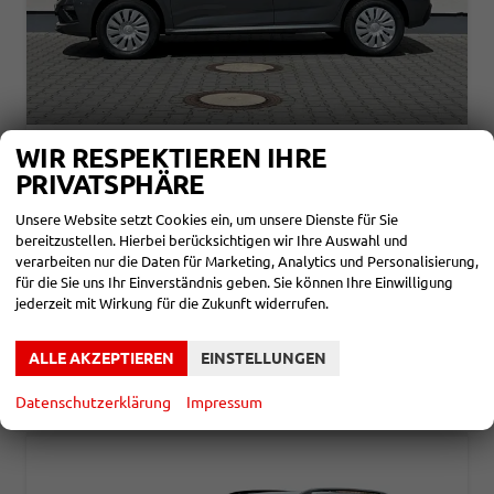
WIR RESPEKTIEREN IHRE
SKODA KAMIQ
ESSENCE 1,0 TSI DSG 85KW WINTER
PRIVATSPHÄRE
unverbindliche Lieferzeit:
3 Monate
Neuwagen
Unsere Website setzt Cookies ein, um unsere Dienste für Sie
bereitzustellen. Hierbei berücksichtigen wir Ihre Auswahl und
Fahrzeugnr.
857855
Getriebe
Automatik
Kraftstoff
Benzin
Leistung
85 kW (116 PS)
verarbeiten nur die Daten für Marketing, Analytics und Personalisierung,
für die Sie uns Ihr Einverständnis geben. Sie können Ihre Einwilligung
23.490,– €
DETAILS
jederzeit mit Wirkung für die Zukunft widerrufen.
incl. 19% MwSt.
Verbrauch kombiniert:
5,60 l/100km
ALLE AKZEPTIEREN
EINSTELLUNGEN
CO
-Klasse:
D
2
CO
-Emissionen:
126,00 g/km
2
Datenschutzerklärung
Impressum