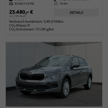
Leistung
85 kW (116 PS)
Kilometerstand
10 km
23.480,– €
DETAILS
incl. 19% MwSt.
Verbrauch kombiniert:
5,40 l/100km
CO
-Klasse:
D
2
CO
-Emissionen:
121,00 g/km
2