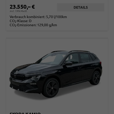
23.550,– €
DETAILS
incl. 19% MwSt.
Verbrauch kombiniert:
5,70 l/100km
CO
-Klasse:
D
2
CO
-Emissionen:
129,00 g/km
2