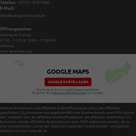
Telefax:
07751-9181866
E-Mail:
info@autogaleriesued.de
Öffnungszeiten
Montag bis Freitag
07:30 – 12:30 & 13:00 – 17:30
Uhr
Samstag
nach Vereinbarung
GOOGLE MAPS
GOOGLE KARTE LADEN
Die Karte wird von Google Maps eingebettet.
Es gelten die
Datenschutzerklärungen
von Google.
Weitere Informationen zum offiziellen Kraftstoffverbrauch und zu den offiziellen
spezifischen CO
-Emissionen und gegebenenfalls zum Stromverbrauch neuer PKW können
2
dem 'Leitfaden über den offiziellen Kraftstoffverbrauch, die offiziellen spezifischen CO
-
2
Emissionen und den offiziellen Stromverbrauch neuer PKW' entnommen werden, der an
allen Verkaufsstellen und bei der 'Deutschen Automobil Treuhand GmbH' unentgeltlich
erhältlich ist unter www.dat.de.