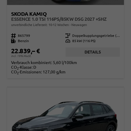
SKODA KAMIQ
ESSENCE 1.0 TSI 116PS/85KW DSG 2027 +SHZ
unverbindliche Lieferzeit: 10-12 Wochen
Neuwagen
Fahrzeugnr.
865799
Getriebe
Doppelkupplungsgetriebe (DSG)
Kraftstoff
Benzin
Leistung
85 kW (116 PS)
22.839,– €
DETAILS
incl. 19% MwSt.
Verbrauch kombiniert:
5,60 l/100km
CO
-Klasse:
D
2
CO
-Emissionen:
127,00 g/km
2