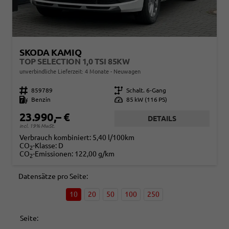
SKODA KAMIQ
TOP SELECTION 1,0 TSI 85KW
unverbindliche Lieferzeit:
4 Monate
Neuwagen
Fahrzeugnr.
859789
Getriebe
Schalt. 6-Gang
Kraftstoff
Benzin
Leistung
85 kW (116 PS)
23.990,– €
DETAILS
incl. 19% MwSt.
Verbrauch kombiniert:
5,40 l/100km
CO
-Klasse:
D
2
CO
-Emissionen:
122,00 g/km
2
Datensätze pro Seite:
10
20
50
100
250
Seite: