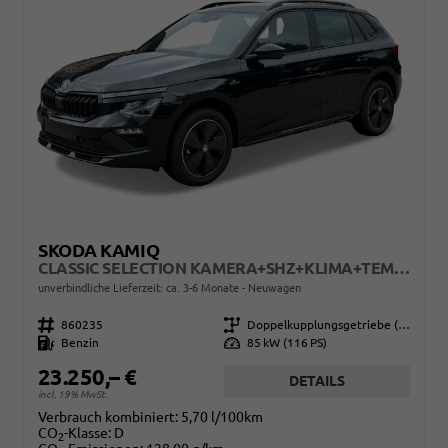
SKODA KAMIQ
CLASSIC SELECTION KAMERA+SHZ+KLIMA+TEMPOMAT+LED+16" LM
unverbindliche Lieferzeit: ca. 3-6 Monate
Neuwagen
Fahrzeugnr.
860235
Getriebe
Doppelkupplungsgetriebe (DSG)
Kraftstoff
Benzin
Leistung
85 kW (116 PS)
23.250,– €
DETAILS
incl. 19% MwSt.
Verbrauch kombiniert:
5,70 l/100km
CO
-Klasse:
D
2