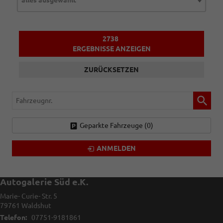
2738
ERGEBNISSE ANZEIGEN
ZURÜCKSETZEN
Fahrzeugnr.
Geparkte Fahrzeuge (
0
)
ANMELDEN
Autogalerie Süd e.K.
Marie- Curie- Str. 5
79761
Waldshut
Telefon:
07751-9181861