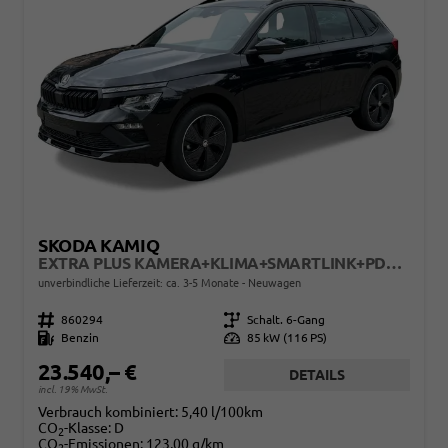
SKODA KAMIQ
EXTRA PLUS KAMERA+KLIMA+SMARTLINK+PDC+LED+TEMPOMAT
unverbindliche Lieferzeit: ca. 3-5 Monate
Neuwagen
Fahrzeugnr.
860294
Getriebe
Schalt. 6-Gang
Kraftstoff
Benzin
Leistung
85 kW (116 PS)
23.540,– €
DETAILS
incl. 19% MwSt.
Verbrauch kombiniert:
5,40 l/100km
CO
-Klasse:
D
2
CO
-Emissionen:
123,00 g/km
2