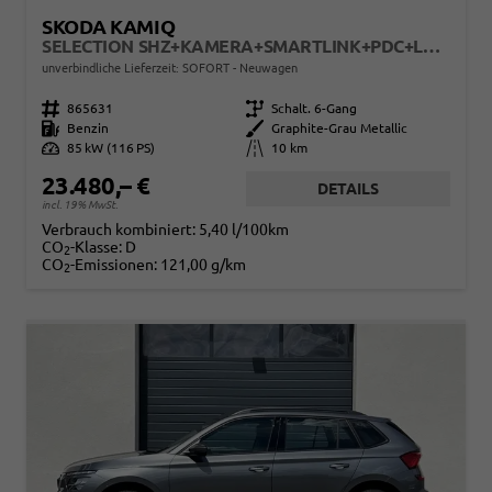
SKODA KAMIQ
SELECTION SHZ+KAMERA+SMARTLINK+PDC+LED+16" ALU
unverbindliche Lieferzeit: SOFORT
Neuwagen
Fahrzeugnr.
865631
Getriebe
Schalt. 6-Gang
Kraftstoff
Benzin
Außenfarbe
Graphite-Grau Metallic
Leistung
85 kW (116 PS)
Kilometerstand
10 km
23.480,– €
DETAILS
incl. 19% MwSt.
Verbrauch kombiniert:
5,40 l/100km
CO
-Klasse:
D
2
CO
-Emissionen:
121,00 g/km
2