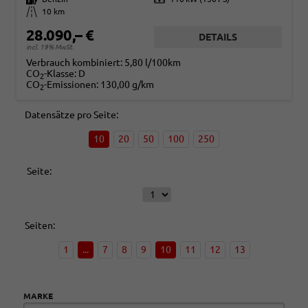
Kilometerstand
10 km
28.090,– €
DETAILS
incl. 19% MwSt.
Verbrauch kombiniert:
5,80 l/100km
CO
-Klasse:
D
2
CO
-Emissionen:
130,00 g/km
2
Datensätze pro Seite:
10
20
50
100
250
Seite:
Seiten:
1
...
7
8
9
10
11
12
13
MARKE