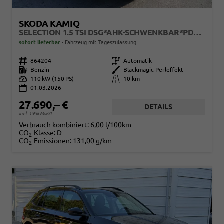
SKODA KAMIQ
SELECTION 1.5 TSI DSG*AHK-SCHWENKBAR*PDC-HI*LED*SMARTLINK*SHZ*TEMPOMAT
sofort lieferbar
Fahrzeug mit Tageszulassung
Fahrzeugnr.
864204
Getriebe
Automatik
Kraftstoff
Benzin
Außenfarbe
Blackmagic Perleffekt
Leistung
110 kW (150 PS)
Kilometerstand
10 km
01.03.2026
27.690,– €
DETAILS
incl. 19% MwSt.
Verbrauch kombiniert:
6,00 l/100km
CO
-Klasse:
D
2
CO
-Emissionen:
131,00 g/km
2