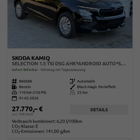
SKODA KAMIQ
SELECTION 1.5 TSI DSG AHK*ANDROID AUTO*SHZ*KAMERA*KEYLESS*2Z KLIMAAUTO*
sofort lieferbar
Fahrzeug mit Tageszulassung
Fahrzeugnr.
860686
Getriebe
Automatik
Kraftstoff
Benzin
Außenfarbe
Black-Magic Perleffekt
Leistung
110 kW (150 PS)
Kilometerstand
25 km
01.02.2026
27.770,– €
DETAILS
incl. 19% MwSt.
Verbrauch kombiniert:
6,20 l/100km
CO
-Klasse:
E
2
CO
-Emissionen:
141,00 g/km
2