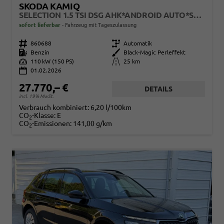
SKODA KAMIQ
SELECTION 1.5 TSI DSG AHK*ANDROID AUTO*SHZ*KAMERA*KEYLESS*2Z KLIMAAUTO*
sofort lieferbar
Fahrzeug mit Tageszulassung
Fahrzeugnr.
860688
Getriebe
Automatik
Kraftstoff
Benzin
Außenfarbe
Black-Magic Perleffekt
Leistung
110 kW (150 PS)
Kilometerstand
25 km
01.02.2026
27.770,– €
DETAILS
incl. 19% MwSt.
Verbrauch kombiniert:
6,20 l/100km
CO
-Klasse:
E
2
CO
-Emissionen:
141,00 g/km
2