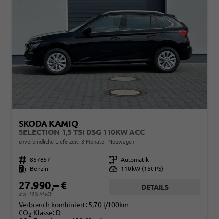
SKODA KAMIQ
SELECTION 1,5 TSI DSG 110KW ACC
unverbindliche Lieferzeit:
3 Monate
Neuwagen
Fahrzeugnr.
857857
Getriebe
Automatik
Kraftstoff
Benzin
Leistung
110 kW (150 PS)
27.990,– €
DETAILS
incl. 19% MwSt.
Verbrauch kombiniert:
5,70 l/100km
CO
-Klasse:
D
2