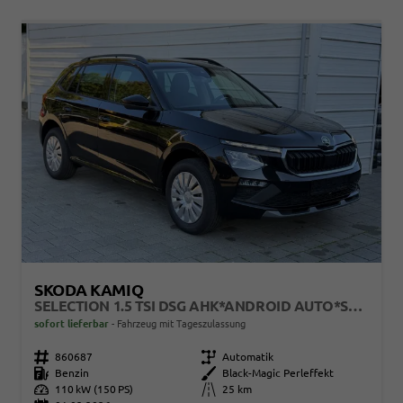
SKODA KAMIQ
SELECTION 1.5 TSI DSG AHK*ANDROID AUTO*SHZ*KAMERA*KEYLESS*2Z KLIMAAUTO*
sofort lieferbar
Fahrzeug mit Tageszulassung
Fahrzeugnr.
860687
Getriebe
Automatik
Kraftstoff
Benzin
Außenfarbe
Black-Magic Perleffekt
Leistung
110 kW (150 PS)
Kilometerstand
25 km