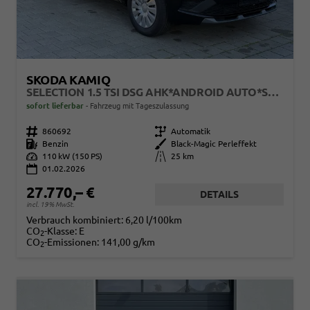
SKODA KAMIQ
SELECTION 1.5 TSI DSG AHK*ANDROID AUTO*SHZ*KAMERA*KEYLESS*2Z KLIMAAUTO*
sofort lieferbar
Fahrzeug mit Tageszulassung
Fahrzeugnr.
860692
Getriebe
Automatik
Kraftstoff
Benzin
Außenfarbe
Black-Magic Perleffekt
Leistung
110 kW (150 PS)
Kilometerstand
25 km
01.02.2026
27.770,– €
DETAILS
incl. 19% MwSt.
Verbrauch kombiniert:
6,20 l/100km
CO
-Klasse:
E
2
CO
-Emissionen:
141,00 g/km
2