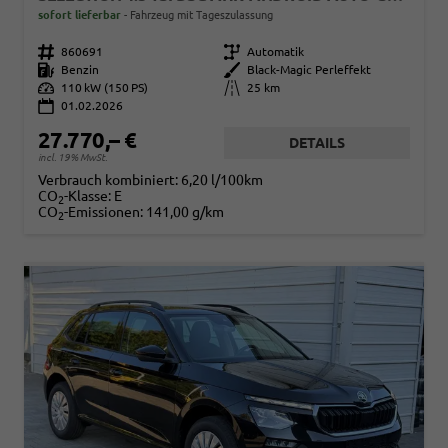
sofort lieferbar
Fahrzeug mit Tageszulassung
Fahrzeugnr.
860691
Getriebe
Automatik
Kraftstoff
Benzin
Außenfarbe
Black-Magic Perleffekt
Leistung
110 kW (150 PS)
Kilometerstand
25 km
01.02.2026
27.770,– €
DETAILS
incl. 19% MwSt.
Verbrauch kombiniert:
6,20 l/100km
CO
-Klasse:
E
2
CO
-Emissionen:
141,00 g/km
2