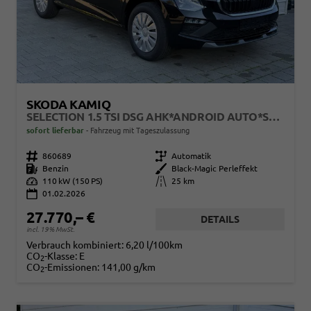
SKODA KAMIQ
SELECTION 1.5 TSI DSG AHK*ANDROID AUTO*SHZ*KAMERA*KEYLESS*2Z KLIMAAUTO*
sofort lieferbar
Fahrzeug mit Tageszulassung
Fahrzeugnr.
860689
Getriebe
Automatik
Kraftstoff
Benzin
Außenfarbe
Black-Magic Perleffekt
Leistung
110 kW (150 PS)
Kilometerstand
25 km
01.02.2026
27.770,– €
DETAILS
incl. 19% MwSt.
Verbrauch kombiniert:
6,20 l/100km
CO
-Klasse:
E
2
CO
-Emissionen:
141,00 g/km
2