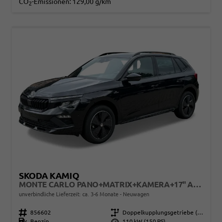
CO
-Emissionen:
129,00 g/km
2
SKODA KAMIQ
MONTE CARLO PANO+MATRIX+KAMERA+17" ALU+SHZ
unverbindliche Lieferzeit: ca. 3-6 Monate
Neuwagen
Fahrzeugnr.
856602
Getriebe
Doppelkupplungsgetriebe (DSG)
Kraftstoff
Benzin
Leistung
110 kW (150 PS)