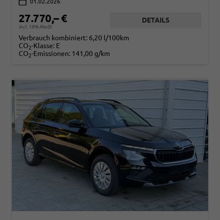
01.02.2026
27.770,– €
DETAILS
incl. 19% MwSt.
Verbrauch kombiniert:
6,20 l/100km
CO
-Klasse:
E
2
CO
-Emissionen:
141,00 g/km
2