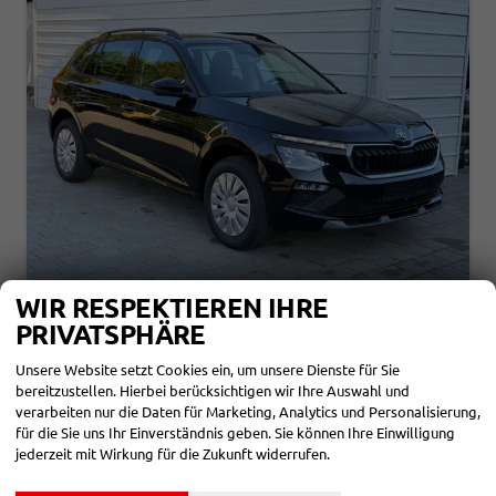
WIR RESPEKTIEREN IHRE
SKODA KAMIQ
PRIVATSPHÄRE
SELECTION 1.5 TSI DSG AHK*ANDROID AUTO*SHZ*KAMERA*KEYLESS*2Z KLIMAAUTO*
sofort lieferbar
Fahrzeug mit Tageszulassung
Unsere Website setzt Cookies ein, um unsere Dienste für Sie
bereitzustellen. Hierbei berücksichtigen wir Ihre Auswahl und
Fahrzeugnr.
860690
Getriebe
Automatik
verarbeiten nur die Daten für Marketing, Analytics und Personalisierung,
Kraftstoff
Benzin
Außenfarbe
Black-Magic Perleffekt
für die Sie uns Ihr Einverständnis geben. Sie können Ihre Einwilligung
Leistung
110 kW (150 PS)
Kilometerstand
25 km
jederzeit mit Wirkung für die Zukunft widerrufen.
01.02.2026