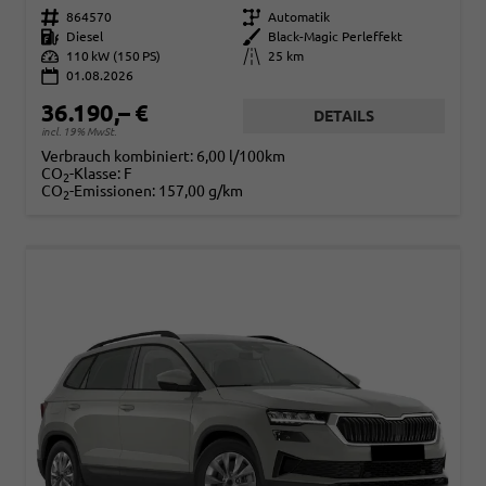
Fahrzeugnr.
864570
Getriebe
Automatik
Kraftstoff
Diesel
Außenfarbe
Black-Magic Perleffekt
Leistung
110 kW (150 PS)
Kilometerstand
25 km
01.08.2026
36.190,– €
DETAILS
incl. 19% MwSt.
Verbrauch kombiniert:
6,00 l/100km
CO
-Klasse:
F
2
CO
-Emissionen:
157,00 g/km
2