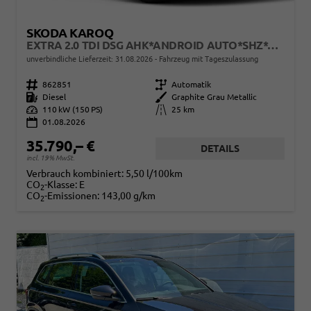
SKODA KAROQ
EXTRA 2.0 TDI DSG AHK*ANDROID AUTO*SHZ*ACC*KEYLESS*KAMERA*17" LM* 2Z KLIMAAUTO*SUNSET
unverbindliche Lieferzeit:
31.08.2026
Fahrzeug mit Tageszulassung
Fahrzeugnr.
862851
Getriebe
Automatik
Kraftstoff
Diesel
Außenfarbe
Graphite Grau Metallic
Leistung
110 kW (150 PS)
Kilometerstand
25 km
01.08.2026
35.790,– €
DETAILS
incl. 19% MwSt.
Verbrauch kombiniert:
5,50 l/100km
CO
-Klasse:
E
2
CO
-Emissionen:
143,00 g/km
2