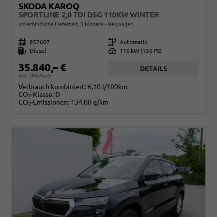
SKODA KAROQ
SPORTLINE 2,0 TDI DSG 110KW WINTER
unverbindliche Lieferzeit:
3 Monate
Neuwagen
Fahrzeugnr.
857607
Getriebe
Automatik
Kraftstoff
Diesel
Leistung
110 kW (150 PS)
35.840,– €
DETAILS
incl. 19% MwSt.
Verbrauch kombiniert:
6,10 l/100km
CO
-Klasse:
D
2
CO
-Emissionen:
134,00 g/km
2