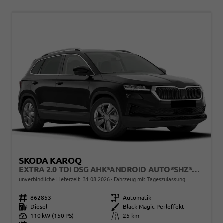
SKODA KAROQ
EXTRA 2.0 TDI DSG AHK*ANDROID AUTO*SHZ*ACC*KEYLESS*KAMERA*17" LM* 2Z KLIMAAUTO*SUNSET
unverbindliche Lieferzeit:
31.08.2026
Fahrzeug mit Tageszulassung
Fahrzeugnr.
862853
Getriebe
Automatik
Kraftstoff
Diesel
Außenfarbe
Black Magic Perleffekt
Leistung
110 kW (150 PS)
Kilometerstand
25 km