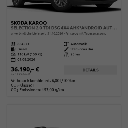
SKODA KAROQ
SELECTION 2.0 TDI DSG 4X4 AHK*ANDROID AUTO*ACC*SHZ*KAMERA*KEYLESS*PDC V/H*KLIMAAUTO*SUNSET*LED
unverbindliche Lieferzeit:
31.10.2026
Fahrzeug mit Tageszulassung
Fahrzeugnr.
864571
Getriebe
Automatik
Kraftstoff
Diesel
Außenfarbe
Stahl-Grau Uni
Leistung
110 kW (150 PS)
Kilometerstand
25 km
01.08.2026
36.190,– €
DETAILS
incl. 19% MwSt.
Verbrauch kombiniert:
6,00 l/100km
CO
-Klasse:
F
2
CO
-Emissionen:
157,00 g/km
2