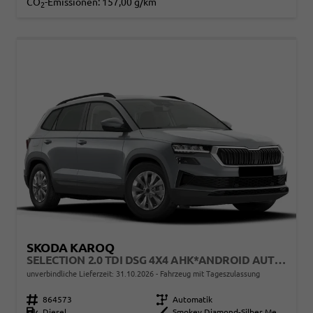
CO
-Emissionen:
157,00 g/km
2
SKODA KAROQ
SELECTION 2.0 TDI DSG 4X4 AHK*ANDROID AUTO*ACC*SHZ*KAMERA*KEYLESS*PDC V/H*KLIMAAUTO*SUNSET*LED
unverbindliche Lieferzeit:
31.10.2026
Fahrzeug mit Tageszulassung
Fahrzeugnr.
864573
Getriebe
Automatik
Kraftstoff
Diesel
Außenfarbe
Smokey Diamond-Silber Metallic