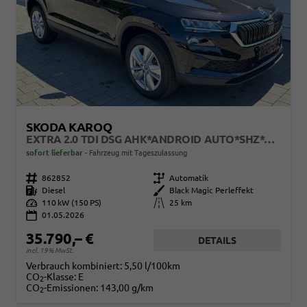
SKODA KAROQ
EXTRA 2.0 TDI DSG AHK*ANDROID AUTO*SHZ*ACC*KEYLESS*KAMERA*17" LM* 2Z KLIMAAUTO*SUNSET
sofort lieferbar
Fahrzeug mit Tageszulassung
Fahrzeugnr.
862852
Getriebe
Automatik
Kraftstoff
Diesel
Außenfarbe
Black Magic Perleffekt
Leistung
110 kW (150 PS)
Kilometerstand
25 km
01.05.2026
35.790,– €
DETAILS
incl. 19% MwSt.
Verbrauch kombiniert:
5,50 l/100km
CO
-Klasse:
E
2
CO
-Emissionen:
143,00 g/km
2