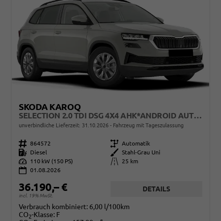
SKODA KAROQ
SELECTION 2.0 TDI DSG 4X4 AHK*ANDROID AUTO*ACC*SHZ*KAMERA*KEYLESS*PDC V/H*KLIMAAUTO*SUNSET*LED
unverbindliche Lieferzeit:
31.10.2026
Fahrzeug mit Tageszulassung
Fahrzeugnr.
864572
Getriebe
Automatik
Kraftstoff
Diesel
Außenfarbe
Stahl-Grau Uni
Leistung
110 kW (150 PS)
Kilometerstand
25 km
01.08.2026
36.190,– €
DETAILS
incl. 19% MwSt.
Verbrauch kombiniert:
6,00 l/100km
CO
-Klasse:
F
2