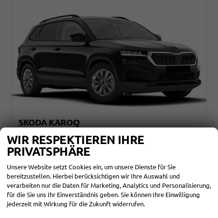
SKODA KAROQ
SELECTION 2.0 TDI DSG 4X4 AHK*ANDROID AUTO*ACC*SHZ*KAMERA*KEYLESS*PDC V/H*KLIMAAUTO*SUNSET*LED
WIR RESPEKTIEREN IHRE
unverbindliche Lieferzeit:
31.10.2026
Fahrzeug mit Tageszulassung
PRIVATSPHÄRE
Fahrzeugnr.
864569
Getriebe
Automatik
Unsere Website setzt Cookies ein, um unsere Dienste für Sie
Kraftstoff
Diesel
Außenfarbe
Black-Magic Perleffekt
bereitzustellen. Hierbei berücksichtigen wir Ihre Auswahl und
Leistung
110 kW (150 PS)
Kilometerstand
25 km
01.08.2026
verarbeiten nur die Daten für Marketing, Analytics und Personalisierung,
für die Sie uns Ihr Einverständnis geben. Sie können Ihre Einwilligung
36.190,– €
DETAILS
jederzeit mit Wirkung für die Zukunft widerrufen.
incl. 19% MwSt.