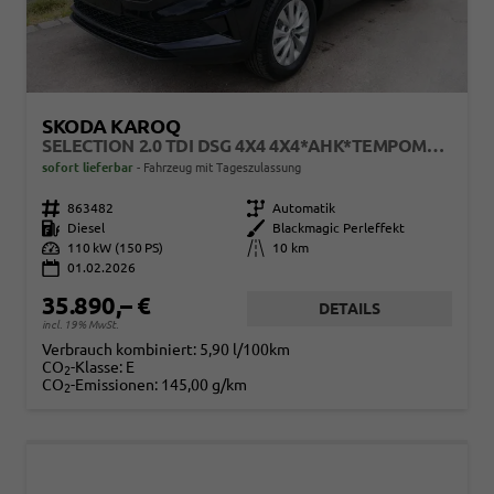
SKODA KAROQ
SELECTION 2.0 TDI DSG 4X4 4X4*AHK*TEMPOMAT*SMARTLINK*KLIMAAUTOMATIK*SHZ*LED
sofort lieferbar
Fahrzeug mit Tageszulassung
Fahrzeugnr.
863482
Getriebe
Automatik
Kraftstoff
Diesel
Außenfarbe
Blackmagic Perleffekt
Leistung
110 kW (150 PS)
Kilometerstand
10 km
01.02.2026
35.890,– €
DETAILS
incl. 19% MwSt.
Verbrauch kombiniert:
5,90 l/100km
CO
-Klasse:
E
2
CO
-Emissionen:
145,00 g/km
2