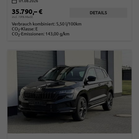
01.08.2026
35.790,– €
DETAILS
incl. 19% MwSt.
Verbrauch kombiniert:
5,50 l/100km
CO
-Klasse:
E
2
CO
-Emissionen:
143,00 g/km
2