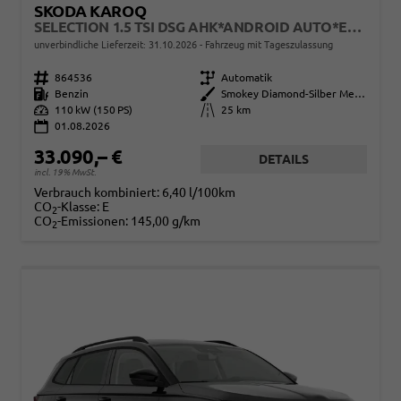
SKODA KAROQ
SELECTION 1.5 TSI DSG AHK*ANDROID AUTO*EASYOPEN*ACC*SHZ*KAMERA*KEYLESS*PDC V/H*KLIMAAUTO*SUNSET*LED
unverbindliche Lieferzeit:
31.10.2026
Fahrzeug mit Tageszulassung
Fahrzeugnr.
864536
Getriebe
Automatik
Kraftstoff
Benzin
Außenfarbe
Smokey Diamond-Silber Metallic
Leistung
110 kW (150 PS)
Kilometerstand
25 km
01.08.2026
33.090,– €
DETAILS
incl. 19% MwSt.
Verbrauch kombiniert:
6,40 l/100km
CO
-Klasse:
E
2
CO
-Emissionen:
145,00 g/km
2