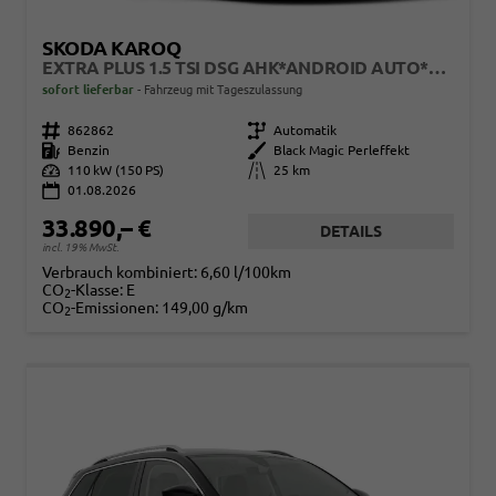
SKODA KAROQ
EXTRA PLUS 1.5 TSI DSG AHK*ANDROID AUTO*MATRIX*E-HECK*SHZ*ACC*KEYLESS*KAMERA*17" LM* 2Z KLIMAAUTO*SUNSET
sofort lieferbar
Fahrzeug mit Tageszulassung
Fahrzeugnr.
862862
Getriebe
Automatik
Kraftstoff
Benzin
Außenfarbe
Black Magic Perleffekt
Leistung
110 kW (150 PS)
Kilometerstand
25 km
01.08.2026
33.890,– €
DETAILS
incl. 19% MwSt.
Verbrauch kombiniert:
6,60 l/100km
CO
-Klasse:
E
2
CO
-Emissionen:
149,00 g/km
2