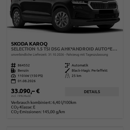
SKODA KAROQ
SELECTION 1.5 TSI DSG AHK*ANDROID AUTO*EASYOPEN*ACC*SHZ*KAMERA*KEYLESS*PDC V/H*KLIMAAUTO*SUNSET*LED
unverbindliche Lieferzeit:
31.10.2026
Fahrzeug mit Tageszulassung
Fahrzeugnr.
864552
Getriebe
Automatik
Kraftstoff
Benzin
Außenfarbe
Black-Magic Perleffekt
Leistung
110 kW (150 PS)
Kilometerstand
25 km
01.08.2026
33.090,– €
DETAILS
incl. 19% MwSt.
Verbrauch kombiniert:
6,40 l/100km
CO
-Klasse:
E
2
CO
-Emissionen:
145,00 g/km
2