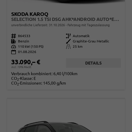
SKODA KAROQ
SELECTION 1.5 TSI DSG AHK*ANDROID AUTO*EASYOPEN*ACC*SHZ*KAMERA*KEYLESS*PDC V/H*KLIMAAUTO*SUNSET*LED
unverbindliche Lieferzeit:
31.10.2026
Fahrzeug mit Tageszulassung
Fahrzeugnr.
864533
Getriebe
Automatik
Kraftstoff
Benzin
Außenfarbe
Graphite-Grau Metallic
Leistung
110 kW (150 PS)
Kilometerstand
25 km
01.08.2026
33.090,– €
DETAILS
incl. 19% MwSt.
Verbrauch kombiniert:
6,40 l/100km
CO
-Klasse:
E
2
CO
-Emissionen:
145,00 g/km
2