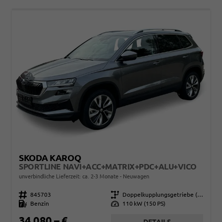
SKODA KAROQ
SPORTLINE NAVI+ACC+MATRIX+PDC+ALU+VICO
unverbindliche Lieferzeit: ca. 2-3 Monate
Neuwagen
Fahrzeugnr.
845703
Getriebe
Doppelkupplungsgetriebe (DSG)
Kraftstoff
Benzin
Leistung
110 kW (150 PS)
34.080,– €