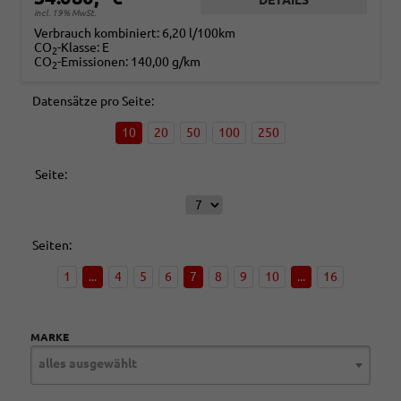
DETAILS
incl. 19% MwSt.
Verbrauch kombiniert:
6,20 l/100km
CO
-Klasse:
E
2
CO
-Emissionen:
140,00 g/km
2
Datensätze pro Seite:
10
20
50
100
250
Seite:
Seiten:
1
...
4
5
6
7
8
9
10
...
16
MARKE
alles ausgewählt