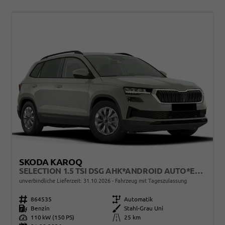
SKODA KAROQ
SELECTION 1.5 TSI DSG AHK*ANDROID AUTO*EASYOPEN*ACC*SHZ*KAMERA*KEYLESS*PDC V/H*KLIMAAUTO*SUNSET*LED
unverbindliche Lieferzeit:
31.10.2026
Fahrzeug mit Tageszulassung
Fahrzeugnr.
864535
Getriebe
Automatik
Kraftstoff
Benzin
Außenfarbe
Stahl-Grau Uni
Leistung
110 kW (150 PS)
Kilometerstand
25 km