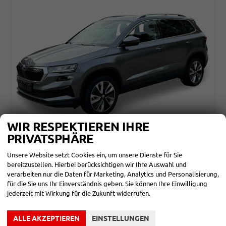
WIR RESPEKTIEREN IHRE
PRIVATSPHÄRE
SKODA KAROQ
TOP SELECTION KAMERA+SHZ+ACC+EL. HECKKL.+17" ALU+KESSY
Unsere Website setzt Cookies ein, um unsere Dienste für Sie
bereitzustellen. Hierbei berücksichtigen wir Ihre Auswahl und
unverbindliche Lieferzeit: ca. 3-6 Monate
Neuwagen
verarbeiten nur die Daten für Marketing, Analytics und Personalisierung,
Fahrzeugnr.
858263
Getriebe
Doppelkupplungsgetriebe (DSG)
für die Sie uns Ihr Einverständnis geben. Sie können Ihre Einwilligung
Kraftstoff
Benzin
Leistung
110 kW (150 PS)
jederzeit mit Wirkung für die Zukunft widerrufen.
33.450,– €
DETAILS
ALLE AKZEPTIEREN
EINSTELLUNGEN
incl. 19% MwSt.