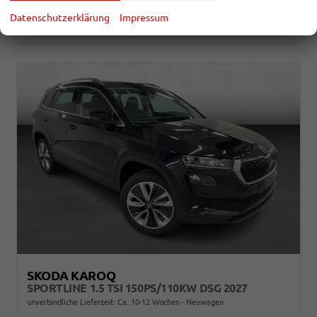
Verbrauch kombiniert:
6,20 l/100km
CO
-Klasse:
E
Datenschutzerklärung
Impressum
2
CO
-Emissionen:
140,00 g/km
2
SKODA KAROQ
SPORTLINE 1.5 TSI 150PS/110KW DSG 2027
unverbindliche Lieferzeit: Ca. 10-12 Wochen
Neuwagen