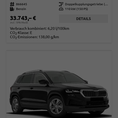
Fahrzeugnr.
866645
Getriebe
Doppelkupplungsgetriebe (DSG)
Kraftstoff
Benzin
Leistung
110 kW (150 PS)
33.743,– €
DETAILS
incl. 19% MwSt.
Verbrauch kombiniert:
6,20 l/100km
CO
-Klasse:
E
2
CO
-Emissionen:
138,00 g/km
2