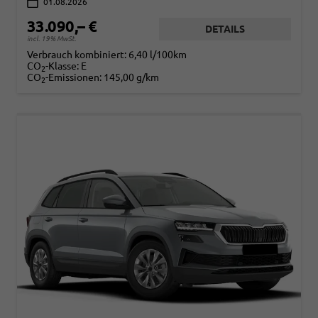
01.08.2026
33.090,– €
DETAILS
incl. 19% MwSt.
Verbrauch kombiniert:
6,40 l/100km
CO
-Klasse:
E
2
CO
-Emissionen:
145,00 g/km
2