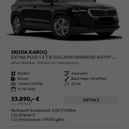
SKODA KAROQ
EXTRA PLUS 1.5 TSI DSG AHK*ANDROID AUTO*MATRIX*E-HECK*SHZ*ACC*KEYLESS*KAMERA*17" LM* 2Z KLIMAAUTO*SUNSET
sofort lieferbar
Fahrzeug mit Tageszulassung
Fahrzeugnr.
862863
Getriebe
Automatik
Kraftstoff
Benzin
Außenfarbe
Black Magic Perleffekt
Leistung
110 kW (150 PS)
Kilometerstand
25 km
01.08.2026
33.890,– €
DETAILS
incl. 19% MwSt.
Verbrauch kombiniert:
6,60 l/100km
CO
-Klasse:
E
2
CO
-Emissionen:
149,00 g/km
2