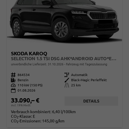
SKODA KAROQ
SELECTION 1.5 TSI DSG AHK*ANDROID AUTO*EASYOPEN*ACC*SHZ*KAMERA*KEYLESS*PDC V/H*KLIMAAUTO*SUNSET*LED
unverbindliche Lieferzeit:
31.10.2026
Fahrzeug mit Tageszulassung
Fahrzeugnr.
864534
Getriebe
Automatik
Kraftstoff
Benzin
Außenfarbe
Black-Magic Perleffekt
Leistung
110 kW (150 PS)
Kilometerstand
25 km
01.08.2026
33.090,– €
DETAILS
incl. 19% MwSt.
Verbrauch kombiniert:
6,40 l/100km
CO
-Klasse:
E
2
CO
-Emissionen:
145,00 g/km
2