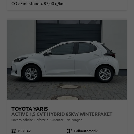
CO
-Emissionen:
87,00 g/km
2
TOYOTA YARIS
ACTIVE 1,5 CVT HYBRID 85KW WINTERPAKET
unverbindliche Lieferzeit:
3 Monate
Neuwagen
Fahrzeugnr.
857942
Getriebe
Halbautomatik