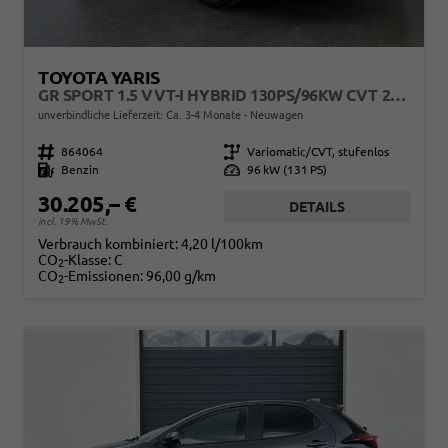
TOYOTA YARIS
GR SPORT 1.5 VVT-I HYBRID 130PS/96KW CVT 2026
unverbindliche Lieferzeit: Ca. 3-4 Monate
Neuwagen
Fahrzeugnr.
864064
Getriebe
Variomatic/CVT, stufenlos
Kraftstoff
Benzin
Leistung
96 kW (131 PS)
30.205,– €
DETAILS
incl. 19% MwSt.
Verbrauch kombiniert:
4,20 l/100km
CO
-Klasse:
C
2
CO
-Emissionen:
96,00 g/km
2