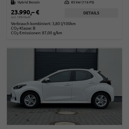
Kraftstoff
Hybrid Benzin
Leistung
85 kW (116 PS)
23.990,– €
DETAILS
incl. 19% MwSt.
Verbrauch kombiniert:
3,80 l/100km
CO
-Klasse:
B
2
CO
-Emissionen:
87,00 g/km
2