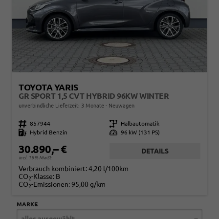
TOYOTA YARIS
GR SPORT 1,5 CVT HYBRID 96KW WINTER
unverbindliche Lieferzeit:
3 Monate
Neuwagen
Fahrzeugnr.
857944
Getriebe
Halbautomatik
Kraftstoff
Hybrid Benzin
Leistung
96 kW (131 PS)
30.890,– €
DETAILS
incl. 19% MwSt.
Verbrauch kombiniert:
4,20 l/100km
CO
-Klasse:
B
2
CO
-Emissionen:
95,00 g/km
2
MARKE
alles ausgewählt