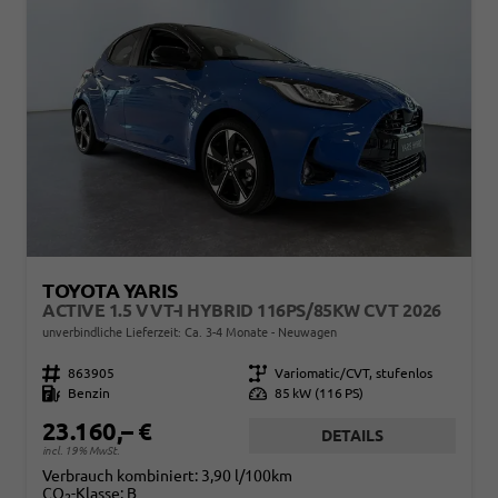
TOYOTA YARIS
ACTIVE 1.5 VVT-I HYBRID 116PS/85KW CVT 2026
unverbindliche Lieferzeit: Ca. 3-4 Monate
Neuwagen
Fahrzeugnr.
863905
Getriebe
Variomatic/CVT, stufenlos
Kraftstoff
Benzin
Leistung
85 kW (116 PS)
23.160,– €
DETAILS
incl. 19% MwSt.
Verbrauch kombiniert:
3,90 l/100km
CO
-Klasse:
B
2