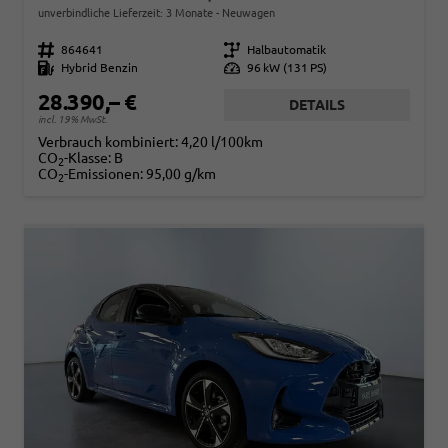
unverbindliche Lieferzeit:
3 Monate
Neuwagen
Fahrzeugnr.
864641
Getriebe
Halbautomatik
Kraftstoff
Hybrid Benzin
Leistung
96 kW (131 PS)
28.390,– €
DETAILS
incl. 19% MwSt.
Verbrauch kombiniert:
4,20 l/100km
CO
-Klasse:
B
2
CO
-Emissionen:
95,00 g/km
2