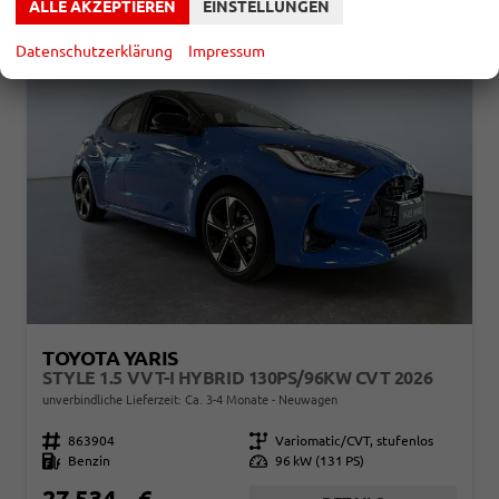
ALLE AKZEPTIEREN
EINSTELLUNGEN
Datenschutzerklärung
Impressum
TOYOTA YARIS
STYLE 1.5 VVT-I HYBRID 130PS/96KW CVT 2026
unverbindliche Lieferzeit: Ca. 3-4 Monate
Neuwagen
Fahrzeugnr.
863904
Getriebe
Variomatic/CVT, stufenlos
Kraftstoff
Benzin
Leistung
96 kW (131 PS)
27.534,– €