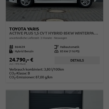
TOYOTA YARIS
ACTIVE PLUS 1,5 CVT HYBRID 85KW WINTERPAKET
unverbindliche Lieferzeit:
3 Monate
Neuwagen
Fahrzeugnr.
864639
Getriebe
Halbautomatik
Kraftstoff
Hybrid Benzin
Leistung
85 kW (116 PS)
24.790,– €
DETAILS
incl. 19% MwSt.
Verbrauch kombiniert:
3,80 l/100km
CO
-Klasse:
B
2
CO
-Emissionen:
87,00 g/km
2