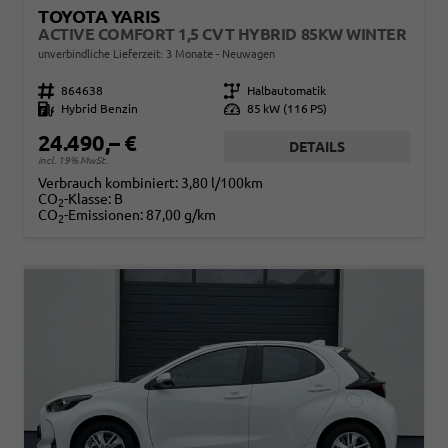
TOYOTA YARIS
ACTIVE COMFORT 1,5 CVT HYBRID 85KW WINTER
unverbindliche Lieferzeit:
3 Monate
Neuwagen
Fahrzeugnr.
864638
Getriebe
Halbautomatik
Kraftstoff
Hybrid Benzin
Leistung
85 kW (116 PS)
24.490,– €
DETAILS
incl. 19% MwSt.
Verbrauch kombiniert:
3,80 l/100km
CO
-Klasse:
B
2
CO
-Emissionen:
87,00 g/km
2