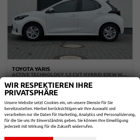
TOYOTA YARIS
ACTIVE TECHNOLOGY 1,5 CVT HYBRID 85KW WINTER
unverbindliche Lieferzeit:
3 Monate
Neuwagen
WIR RESPEKTIEREN IHRE
PRIVATSPHÄRE
Fahrzeugnr.
864640
Getriebe
Halbautomatik
Kraftstoff
Hybrid Benzin
Leistung
85 kW (116 PS)
Unsere Website setzt Cookies ein, um unsere Dienste für Sie
25.950,– €
bereitzustellen. Hierbei berücksichtigen wir Ihre Auswahl und
DETAILS
verarbeiten nur die Daten für Marketing, Analytics und Personalisierung,
incl. 19% MwSt.
für die Sie uns Ihr Einverständnis geben. Sie können Ihre Einwilligung
Verbrauch kombiniert:
3,80 l/100km
CO
-Klasse:
B
jederzeit mit Wirkung für die Zukunft widerrufen.
2
CO
-Emissionen:
87,00 g/km
2