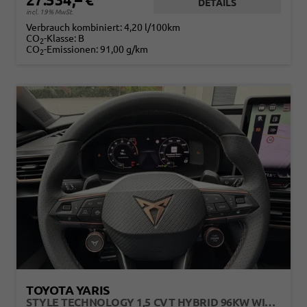
DETAILS
incl. 19% MwSt.
Verbrauch kombiniert:
4,20 l/100km
CO
-Klasse:
B
2
CO
-Emissionen:
91,00 g/km
2
TOYOTA YARIS
STYLE TECHNOLOGY 1,5 CVT HYBRID 96KW WINTER