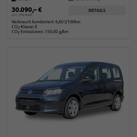
30.090,– €
DETAILS
incl. 19% MwSt.
Verbrauch kombiniert:
6,60 l/100km
CO
-Klasse:
E
2
CO
-Emissionen:
150,00 g/km
2