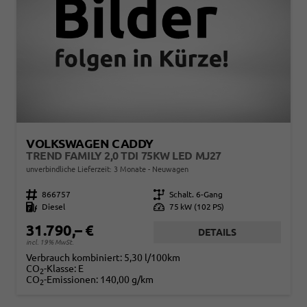
VOLKSWAGEN CADDY
TREND FAMILY 2,0 TDI 75KW LED MJ27
unverbindliche Lieferzeit:
3 Monate
Neuwagen
Fahrzeugnr.
866757
Getriebe
Schalt. 6-Gang
Kraftstoff
Diesel
Leistung
75 kW (102 PS)
31.790,– €
DETAILS
incl. 19% MwSt.
Verbrauch kombiniert:
5,30 l/100km
CO
-Klasse:
E
2
CO
-Emissionen:
140,00 g/km
2