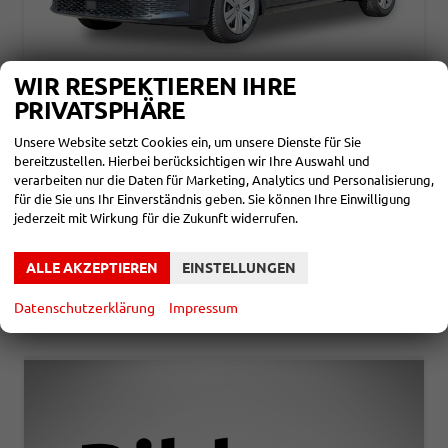
WIR RESPEKTIEREN IHRE
PRIVATSPHÄRE
VOLKSWAGEN CADDY
LIFE NEUES MODELL+PDC+ACC+16 LM+LANE ASSIST
Unsere Website setzt Cookies ein, um unsere Dienste für Sie
unverbindliche Lieferzeit: ca.3-4 Monate
Neuwagen
bereitzustellen. Hierbei berücksichtigen wir Ihre Auswahl und
verarbeiten nur die Daten für Marketing, Analytics und Personalisierung,
Fahrzeugnr.
866217
Getriebe
Schalt. 6-Gang
für die Sie uns Ihr Einverständnis geben. Sie können Ihre Einwilligung
Kraftstoff
Benzin
Leistung
85 kW (116 PS)
jederzeit mit Wirkung für die Zukunft widerrufen.
30.790,– €
DETAILS
incl. 19% MwSt.
ALLE AKZEPTIEREN
EINSTELLUNGEN
Verbrauch kombiniert:
6,60 l/100km
CO
-Klasse:
E
2
CO
-Emissionen:
150,00 g/km
Datenschutzerklärung
Impressum
2