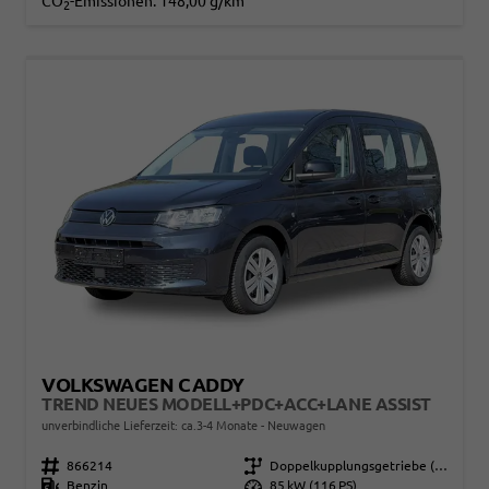
CO
-Emissionen:
148,00 g/km
2
VOLKSWAGEN CADDY
TREND NEUES MODELL+PDC+ACC+LANE ASSIST
unverbindliche Lieferzeit: ca.3-4 Monate
Neuwagen
Fahrzeugnr.
866214
Getriebe
Doppelkupplungsgetriebe (DSG)
Kraftstoff
Benzin
Leistung
85 kW (116 PS)