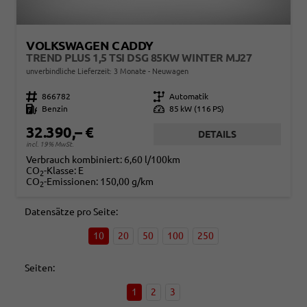
VOLKSWAGEN CADDY
TREND PLUS 1,5 TSI DSG 85KW WINTER MJ27
unverbindliche Lieferzeit:
3 Monate
Neuwagen
Fahrzeugnr.
866782
Getriebe
Automatik
Kraftstoff
Benzin
Leistung
85 kW (116 PS)
32.390,– €
DETAILS
incl. 19% MwSt.
Verbrauch kombiniert:
6,60 l/100km
CO
-Klasse:
E
2
CO
-Emissionen:
150,00 g/km
2
Datensätze pro Seite:
10
20
50
100
250
Seiten:
1
2
3