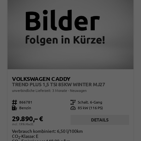
VOLKSWAGEN CADDY
TREND PLUS 1,5 TSI 85KW WINTER MJ27
unverbindliche Lieferzeit:
3 Monate
Neuwagen
Fahrzeugnr.
866781
Getriebe
Schalt. 6-Gang
Kraftstoff
Benzin
Leistung
85 kW (116 PS)
29.890,– €
DETAILS
incl. 19% MwSt.
Verbrauch kombiniert:
6,50 l/100km
CO
-Klasse:
E
2