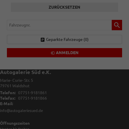
ZURÜCKSETZEN
Fahrzeugnr.
Geparkte Fahrzeuge (
0
)
ANMELDEN
Autogalerie Süd e.K.
Marie- Curie- Str. 5
79761
Waldshut
Telefon:
07751-9181861
Telefax:
07751-9181866
E-Mail:
info@autogaleriesued.de
Öffnungszeiten
Montag bis Freitag