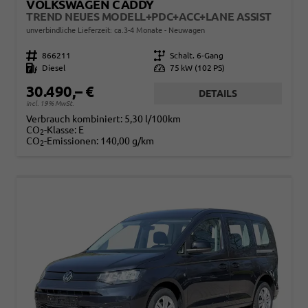
VOLKSWAGEN CADDY
TREND NEUES MODELL+PDC+ACC+LANE ASSIST
unverbindliche Lieferzeit: ca.3-4 Monate
Neuwagen
Fahrzeugnr.
866211
Getriebe
Schalt. 6-Gang
Kraftstoff
Diesel
Leistung
75 kW (102 PS)
30.490,– €
DETAILS
incl. 19% MwSt.
Verbrauch kombiniert:
5,30 l/100km
CO
-Klasse:
E
2
CO
-Emissionen:
140,00 g/km
2