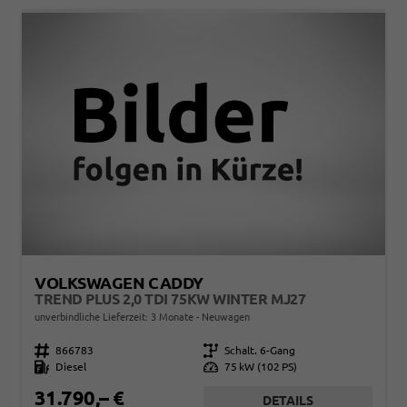
VOLKSWAGEN CADDY
TREND PLUS 2,0 TDI 75KW WINTER MJ27
unverbindliche Lieferzeit:
3 Monate
Neuwagen
Fahrzeugnr.
866783
Getriebe
Schalt. 6-Gang
Kraftstoff
Diesel
Leistung
75 kW (102 PS)
31.790,– €
DETAILS