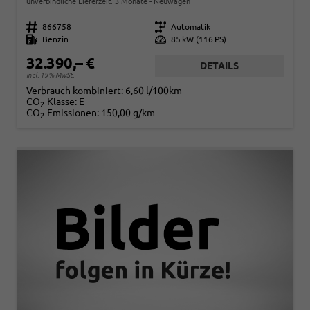
unverbindliche Lieferzeit:
3 Monate
Neuwagen
Fahrzeugnr.
866758
Getriebe
Automatik
Kraftstoff
Benzin
Leistung
85 kW (116 PS)
32.390,– €
DETAILS
incl. 19% MwSt.
Verbrauch kombiniert:
6,60 l/100km
CO
-Klasse:
E
2
CO
-Emissionen:
150,00 g/km
2