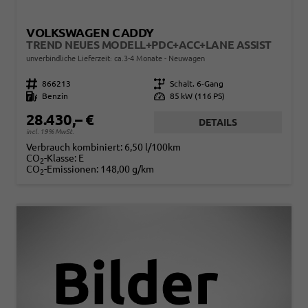
VOLKSWAGEN CADDY
TREND NEUES MODELL+PDC+ACC+LANE ASSIST
unverbindliche Lieferzeit: ca.3-4 Monate
Neuwagen
Fahrzeugnr.
866213
Getriebe
Schalt. 6-Gang
Kraftstoff
Benzin
Leistung
85 kW (116 PS)
28.430,– €
DETAILS
incl. 19% MwSt.
Verbrauch kombiniert:
6,50 l/100km
CO
-Klasse:
E
2
CO
-Emissionen:
148,00 g/km
2