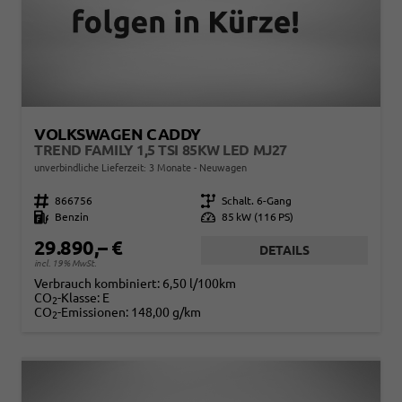
VOLKSWAGEN CADDY
TREND FAMILY 1,5 TSI 85KW LED MJ27
unverbindliche Lieferzeit:
3 Monate
Neuwagen
Fahrzeugnr.
866756
Getriebe
Schalt. 6-Gang
Kraftstoff
Benzin
Leistung
85 kW (116 PS)
29.890,– €
DETAILS
incl. 19% MwSt.
Verbrauch kombiniert:
6,50 l/100km
CO
-Klasse:
E
2
CO
-Emissionen:
148,00 g/km
2