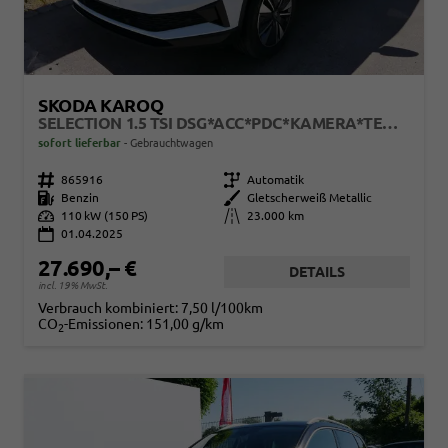
SKODA KAROQ
SELECTION 1.5 TSI DSG*ACC*PDC*KAMERA*TEMPOMAT*LED*SMARTLINK*KLIMA*RADIO*17-ZOLL
sofort lieferbar
Gebrauchtwagen
Fahrzeugnr.
865916
Getriebe
Automatik
Kraftstoff
Benzin
Außenfarbe
Gletscherweiß Metallic
Leistung
110 kW (150 PS)
Kilometerstand
23.000 km
01.04.2025
27.690,– €
DETAILS
incl. 19% MwSt.
Verbrauch kombiniert:
7,50 l/100km
CO
-Emissionen:
151,00 g/km
2