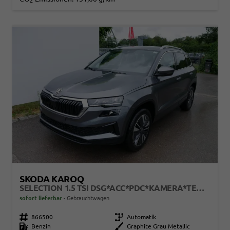
2
SKODA KAROQ
SELECTION 1.5 TSI DSG*ACC*PDC*KAMERA*TEMPOMAT*LED*SMARTLINK*KLIMA*RADIO*17-ZOLL
sofort lieferbar
Gebrauchtwagen
Fahrzeugnr.
866500
Getriebe
Automatik
Kraftstoff
Benzin
Außenfarbe
Graphite Grau Metallic