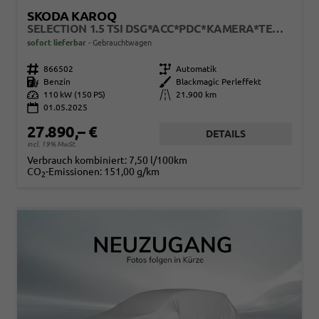
SKODA KAROQ
SELECTION 1.5 TSI DSG*ACC*PDC*KAMERA*TEMPOMAT*LED*SMARTLINK*KLIMA*RADIO*17-ZOLL
sofort lieferbar
Gebrauchtwagen
Fahrzeugnr.
866502
Getriebe
Automatik
Kraftstoff
Benzin
Außenfarbe
Blackmagic Perleffekt
Leistung
110 kW (150 PS)
Kilometerstand
21.900 km
01.05.2025
27.890,– €
DETAILS
incl. 19% MwSt.
Verbrauch kombiniert:
7,50 l/100km
CO
-Emissionen:
151,00 g/km
2