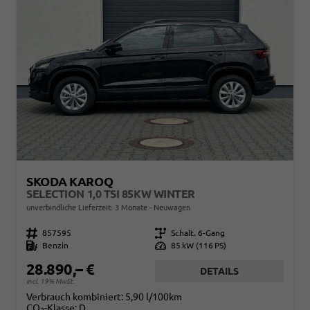
SKODA KAROQ
SELECTION 1,0 TSI 85KW WINTER
unverbindliche Lieferzeit:
3 Monate
Neuwagen
Fahrzeugnr.
857595
Getriebe
Schalt. 6-Gang
Kraftstoff
Benzin
Leistung
85 kW (116 PS)
28.890,– €
DETAILS
incl. 19% MwSt.
Verbrauch kombiniert:
5,90 l/100km
CO
-Klasse:
D