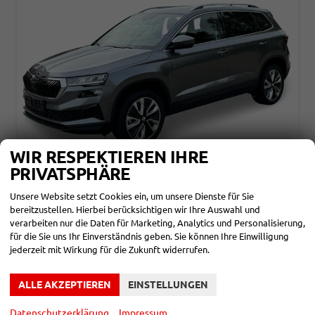
WIR RESPEKTIEREN IHRE
PRIVATSPHÄRE
SKODA KAROQ
Unsere Website setzt Cookies ein, um unsere Dienste für Sie
CLASSIC SELECTION KAMERA+EHK+KESSY+SHZ+SMARTLINK+LED+16" ALU
bereitzustellen. Hierbei berücksichtigen wir Ihre Auswahl und
unverbindliche Lieferzeit: ca. 3-6 Monate
Neuwagen
verarbeiten nur die Daten für Marketing, Analytics und Personalisierung,
für die Sie uns Ihr Einverständnis geben. Sie können Ihre Einwilligung
Fahrzeugnr.
860244
Getriebe
Schalt. 6-Gang
jederzeit mit Wirkung für die Zukunft widerrufen.
Kraftstoff
Benzin
Leistung
85 kW (116 PS)
Kilometerstand
10 km
ALLE AKZEPTIEREN
EINSTELLUNGEN
28.090,– €
DETAILS
incl. 19% MwSt.
Datenschutzerklärung
Impressum