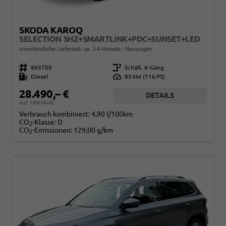
SKODA KAROQ
SELECTION SHZ+SMARTLINK+PDC+SUNSET+LED
unverbindliche Lieferzeit: ca. 3-4 Monate
Neuwagen
Fahrzeugnr.
863700
Getriebe
Schalt. 6-Gang
Kraftstoff
Diesel
Leistung
85 kW (116 PS)
28.490,– €
DETAILS
incl. 19% MwSt.
Verbrauch kombiniert:
4,90 l/100km
CO
-Klasse:
D
2
CO
-Emissionen:
129,00 g/km
2