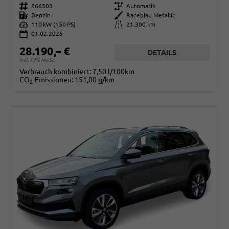
Fahrzeugnr.
866503
Getriebe
Automatik
Kraftstoff
Benzin
Außenfarbe
Raceblau Metallic
Leistung
110 kW (150 PS)
Kilometerstand
21.300 km
01.02.2025
28.190,– €
DETAILS
incl. 19% MwSt.
Verbrauch kombiniert:
7,50 l/100km
CO
-Emissionen:
151,00 g/km
2