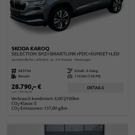
SKODA KAROQ
SELECTION SHZ+SMARTLINK+PDC+SUNSET+LED
unverbindliche Lieferzeit: ca. 3-4 Monate
Neuwagen
Fahrzeugnr.
863704
Getriebe
Schalt. 6-Gang
Kraftstoff
Benzin
Leistung
110 kW (150 PS)
28.790,– €
DETAILS
incl. 19% MwSt.
Verbrauch kombiniert:
6,00 l/100km
CO
-Klasse:
E
2
CO
-Emissionen:
137,00 g/km
2