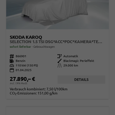
SKODA KAROQ
SELECTION 1.5 TSI DSG*ACC*PDC*KAMERA*TEMPOMAT*LED*SMARTLINK*KLIMA*RADIO*17-ZOLL
sofort lieferbar
Gebrauchtwagen
Fahrzeugnr.
866901
Getriebe
Automatik
Kraftstoff
Benzin
Außenfarbe
Blackmagic Perleffekt
Leistung
110 kW (150 PS)
Kilometerstand
29.000 km
01.04.2025
27.890,– €
DETAILS
incl. 19% MwSt.
Verbrauch kombiniert:
7,50 l/100km
CO
-Emissionen:
151,00 g/km
2