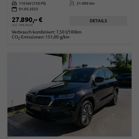
Leistung
110 kW (150 PS)
Kilometerstand
21.900 km
01.05.2025
27.890,– €
DETAILS
incl. 19% MwSt.
Verbrauch kombiniert:
7,50 l/100km
CO
-Emissionen:
151,00 g/km
2