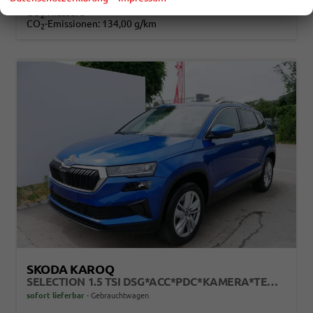
Verbrauch kombiniert:
5,90 l/100km
CO
-Klasse:
D
2
CO
-Emissionen:
134,00 g/km
2
SKODA KAROQ
SELECTION 1.5 TSI DSG*ACC*PDC*KAMERA*TEMPOMAT*LED*SMARTLINK*KLIMA*RADIO*17-ZOLL
sofort lieferbar
Gebrauchtwagen