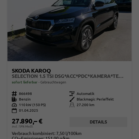
SKODA KAROQ
SELECTION 1.5 TSI DSG*ACC*PDC*KAMERA*TEMPOMAT*LED*SMARTLINK*KLIMA*RADIO*17-ZOLL
sofort lieferbar
Gebrauchtwagen
Fahrzeugnr.
866498
Getriebe
Automatik
Kraftstoff
Benzin
Außenfarbe
Blackmagic Perleffekt
Leistung
110 kW (150 PS)
Kilometerstand
27.200 km
01.04.2025
27.890,– €
DETAILS
incl. 19% MwSt.
Verbrauch kombiniert:
7,50 l/100km
CO
-Emissionen:
151,00 g/km