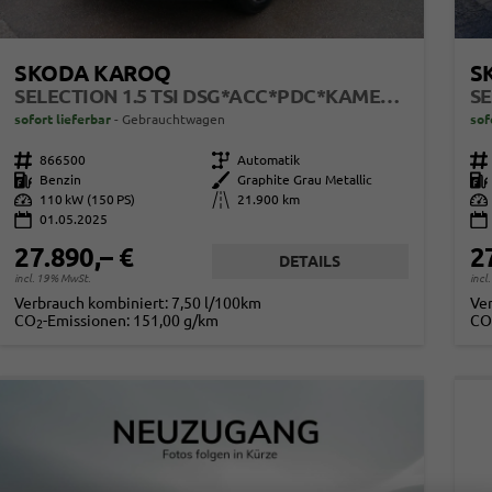
SKODA KAROQ
S
SELECTION 1.5 TSI DSG*ACC*PDC*KAMERA*TEMPOMAT*LED*SMARTLINK*KLIMA*RADIO*17-ZOLL
sofort lieferbar
Gebrauchtwagen
sof
Fahrzeugnr.
866500
Getriebe
Automatik
Fahrzeugnr.
Kraftstoff
Benzin
Außenfarbe
Graphite Grau Metallic
Kraftstoff
Leistung
110 kW (150 PS)
Kilometerstand
21.900 km
Leistung
01.05.2025
27.890,– €
2
DETAILS
incl. 19% MwSt.
incl
Verbrauch kombiniert:
7,50 l/100km
Ve
CO
-Emissionen:
151,00 g/km
CO
2