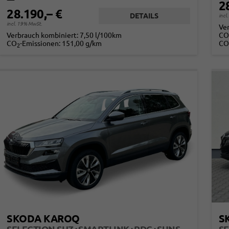
2
28.190,– €
DETAILS
incl
incl. 19% MwSt.
Ve
Verbrauch kombiniert:
7,50 l/100km
CO
CO
-Emissionen:
151,00 g/km
CO
2
SKODA KAROQ
S