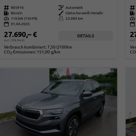
Fahrzeugnr.
865916
Getriebe
Automatik
Fahrzeugnr.
Kraftstoff
Benzin
Außenfarbe
Gletscherweiß Metallic
Kraftstoff
Leistung
110 kW (150 PS)
Kilometerstand
23.000 km
Leistung
01.04.2025
27.690,– €
2
DETAILS
incl. 19% MwSt.
incl
Verbrauch kombiniert:
7,50 l/100km
Ve
CO
-Emissionen:
151,00 g/km
CO
2