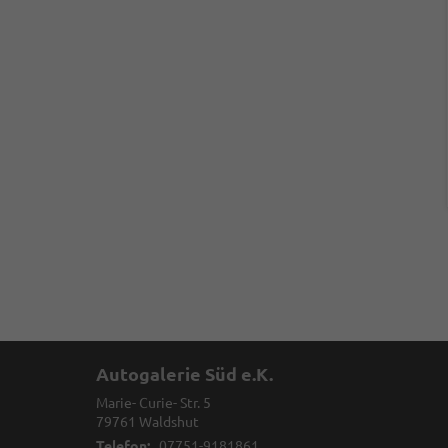
Autogalerie Süd e.K.
Marie- Curie- Str. 5
79761
Waldshut
Telefon:
07751-9181861