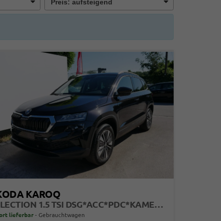
KODA KAROQ
SELECTION 1.5 TSI DSG*ACC*PDC*KAMERA*TEMPOMAT*LED*SMARTLINK*KLIMA*RADIO*17-ZOLL
ort lieferbar
Gebrauchtwagen