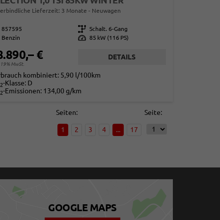
LECTION 1,0 TSI 85KW WINTER
erbindliche Lieferzeit:
3 Monate
Neuwagen
857595
Getriebe
Schalt. 6-Gang
Benzin
Leistung
85 kW (116 PS)
8.890,– €
DETAILS
. 19% MwSt.
rbrauch kombiniert:
5,90 l/100km
-Klasse:
D
2
-Emissionen:
134,00 g/km
2
Seiten:
Seite:
1
2
3
4
...
17
GOOGLE MAPS