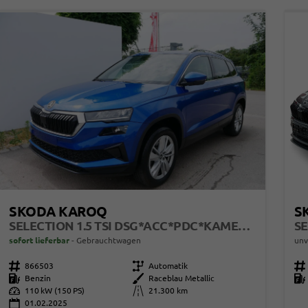
SKODA KAROQ
S
SELECTION 1.5 TSI DSG*ACC*PDC*KAMERA*TEMPOMAT*LED*SMARTLINK*KLIMA*RADIO*17-ZOLL
sofort lieferbar
Gebrauchtwagen
unv
Fahrzeugnr.
866503
Getriebe
Automatik
Fahrzeugnr.
Kraftstoff
Benzin
Außenfarbe
Raceblau Metallic
Kraftstoff
Leistung
110 kW (150 PS)
Kilometerstand
21.300 km
01.02.2025