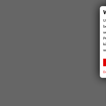
U
b
v
P
k
w
D