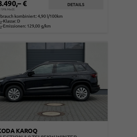
8.490,– €
DETAILS
. 19% MwSt.
rbrauch kombiniert:
4,90 l/100km
-Klasse:
D
2
-Emissionen:
129,00 g/km
2
KODA KAROQ