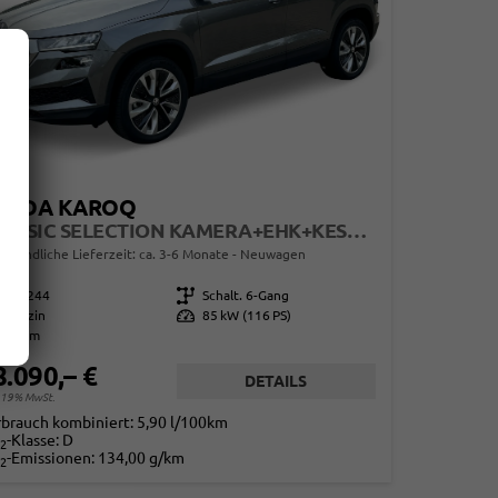
KODA KAROQ
CLASSIC SELECTION KAMERA+EHK+KESSY+SHZ+SMARTLINK+LED+16" ALU
erbindliche Lieferzeit: ca. 3-6 Monate
Neuwagen
860244
Getriebe
Schalt. 6-Gang
Benzin
Leistung
85 kW (116 PS)
10 km
8.090,– €
DETAILS
. 19% MwSt.
rbrauch kombiniert:
5,90 l/100km
-Klasse:
D
2
-Emissionen:
134,00 g/km
2