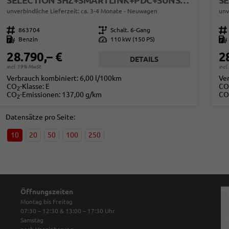
SELECTION SHZ+SMARTLINK+PDC+SUNSET+LED
SE
unverbindliche Lieferzeit: ca. 3-4 Monate
Neuwagen
unv
Fahrzeugnr.
863704
Getriebe
Schalt. 6-Gang
Fahrzeugnr.
Kraftstoff
Benzin
Leistung
110 kW (150 PS)
Kraftstoff
28.790,– €
2
DETAILS
incl. 19% MwSt.
incl
Verbrauch kombiniert:
6,00 l/100km
Ve
CO
-Klasse:
E
CO
2
CO
-Emissionen:
137,00 g/km
CO
2
Datensätze pro Seite:
10
20
50
100
250
Öffnungszeiten
Montag bis Freitag
07:30 – 12:30 & 13:00 – 17:30
Uhr
Samstag