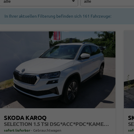
In Ihrer aktuellen Filterung befinden sich
161
Fahrzeuge:
SKODA KAROQ
S
SELECTION 1.5 TSI DSG*ACC*PDC*KAMERA*TEMPOMAT*LED*SMARTLINK*KLIMA*RADIO*17-ZOLL
sofort lieferbar
Gebrauchtwagen
sof