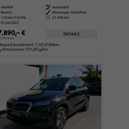
866498
Getriebe
Automatik
Benzin
Außenfarbe
Blackmagic Perleffekt
110 kW (150 PS)
Kilometerstand
27.200 km
01.04.2025
7.890,– €
DETAILS
. 19% MwSt.
rbrauch kombiniert:
7,50 l/100km
-Emissionen:
151,00 g/km
2