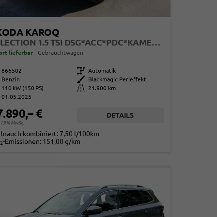
KODA KAROQ
SELECTION 1.5 TSI DSG*ACC*PDC*KAMERA*TEMPOMAT*LED*SMARTLINK*KLIMA*RADIO*17-ZOLL
ort lieferbar
Gebrauchtwagen
866502
Getriebe
Automatik
Benzin
Außenfarbe
Blackmagic Perleffekt
110 kW (150 PS)
Kilometerstand
21.900 km
01.05.2025
7.890,– €
DETAILS
. 19% MwSt.
rbrauch kombiniert:
7,50 l/100km
-Emissionen:
151,00 g/km
2