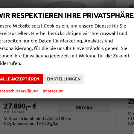
WIR RESPEKTIEREN IHRE PRIVATSPHÄRE
nsere Website setzt Cookies ein, um unsere Dienste für Sie
ereitzustellen. Hierbei berücksichtigen wir Ihre Auswahl und
erarbeiten nur die Daten für Marketing, Analytics und
ersonalisierung, für die Sie uns Ihr Einverständnis geben. Sie
SKODA KAROQ
S
önnen Ihre Einwilligung jederzeit mit Wirkung für die Zukunft
SELECTION 1.5 TSI DSG*ACC*PDC*KAMERA*TEMPOMAT*LED*SMARTLINK*KLIMA*RADIO*17-ZOLL
iderrufen.
sofort lieferbar
Gebrauchtwagen
unv
ALLE AKZEPTIEREN
EINSTELLUNGEN
Fahrzeugnr.
866901
Getriebe
Automatik
Fahrzeugnr.
Kraftstoff
Benzin
Außenfarbe
Blackmagic Perleffekt
Kraftstoff
Leistung
110 kW (150 PS)
Kilometerstand
29.000 km
Kilometerstand
atenschutzerklärung
Impressum
01.04.2025
2
27.890,– €
DETAILS
incl
incl. 19% MwSt.
Ve
Verbrauch kombiniert:
7,50 l/100km
CO
CO
-Emissionen:
151,00 g/km
CO
2