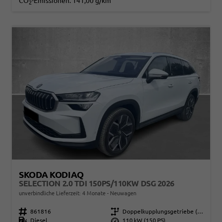
CO
-Emissionen:
141,00 g/km
2
SKODA KODIAQ
SELECTION 2.0 TDI 150PS/110KW DSG 2026
unverbindliche Lieferzeit:
4 Monate
Neuwagen
Fahrzeugnr.
861816
Getriebe
Doppelkupplungsgetriebe (DSG)
Kraftstoff
Diesel
Leistung
110 kW (150 PS)