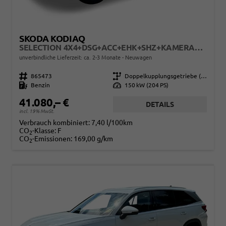
SKODA KODIAQ
SELECTION 4X4+DSG+ACC+EHK+SHZ+KAMERA+17" ALU
unverbindliche Lieferzeit: ca. 2-3 Monate
Neuwagen
Fahrzeugnr.
865473
Getriebe
Doppelkupplungsgetriebe (DSG)
Kraftstoff
Benzin
Leistung
150 kW (204 PS)
41.080,– €
DETAILS
incl. 19% MwSt.
Verbrauch kombiniert:
7,40 l/100km
CO
-Klasse:
F
2
CO
-Emissionen:
169,00 g/km
2