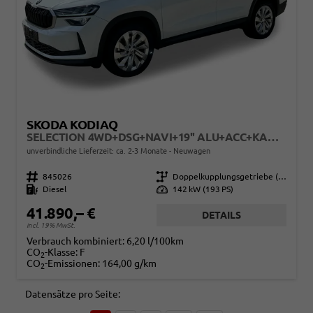
SKODA KODIAQ
SELECTION 4WD+DSG+NAVI+19'' ALU+ACC+KAMERA
unverbindliche Lieferzeit: ca. 2-3 Monate
Neuwagen
Fahrzeugnr.
845026
Getriebe
Doppelkupplungsgetriebe (DSG)
Kraftstoff
Diesel
Leistung
142 kW (193 PS)
41.890,– €
DETAILS
incl. 19% MwSt.
Verbrauch kombiniert:
6,20 l/100km
CO
-Klasse:
F
2
CO
-Emissionen:
164,00 g/km
2
Datensätze pro Seite: