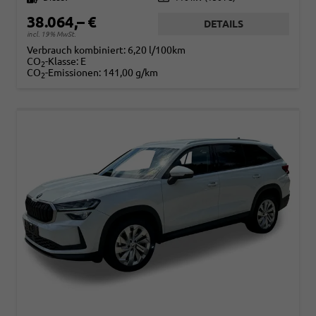
38.064,– €
DETAILS
incl. 19% MwSt.
Verbrauch kombiniert:
6,20 l/100km
CO
-Klasse:
E
2
CO
-Emissionen:
141,00 g/km
2