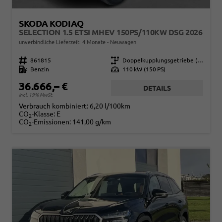
SKODA KODIAQ
SELECTION 1.5 ETSI MHEV 150PS/110KW DSG 2026
unverbindliche Lieferzeit:
4 Monate
Neuwagen
Fahrzeugnr.
861815
Getriebe
Doppelkupplungsgetriebe (DSG)
Kraftstoff
Benzin
Leistung
110 kW (150 PS)
36.666,– €
DETAILS
incl. 19% MwSt.
Verbrauch kombiniert:
6,20 l/100km
CO
-Klasse:
E
2
CO
-Emissionen:
141,00 g/km
2