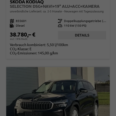
SKODA KODIAQ
SELECTION DSG+NAVI+19'' ALU+ACC+KAMERA
unverbindliche Lieferzeit: ca. 2-3 Monate
Neuwagen mit Tageszulassung
Fahrzeugnr.
855601
Getriebe
Doppelkupplungsgetriebe (DSG)
Kraftstoff
Diesel
Leistung
110 kW (150 PS)
38.780,– €
DETAILS
incl. 19% MwSt.
Verbrauch kombiniert:
5,50 l/100km
CO
-Klasse:
E
2
CO
-Emissionen:
145,00 g/km
2