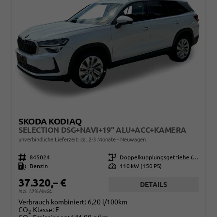
SKODA KODIAQ
SELECTION DSG+NAVI+19'' ALU+ACC+KAMERA
unverbindliche Lieferzeit: ca. 2-3 Monate
Neuwagen
Fahrzeugnr.
845024
Getriebe
Doppelkupplungsgetriebe (DSG)
Kraftstoff
Benzin
Leistung
110 kW (150 PS)
37.320,– €
DETAILS
incl. 19% MwSt.
Verbrauch kombiniert:
6,20 l/100km
CO
-Klasse:
E
2