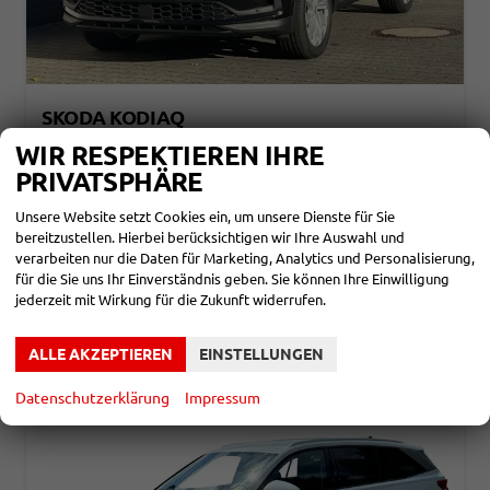
SKODA KODIAQ
SELECTION 2,0 TDI DSG 110KW NAVI
WIR RESPEKTIEREN IHRE
unverbindliche Lieferzeit:
6 Monate
Neuwagen
PRIVATSPHÄRE
Fahrzeugnr.
857660
Getriebe
Automatik
Unsere Website setzt Cookies ein, um unsere Dienste für Sie
Kraftstoff
Diesel
Leistung
110 kW (150 PS)
bereitzustellen. Hierbei berücksichtigen wir Ihre Auswahl und
38.780,– €
verarbeiten nur die Daten für Marketing, Analytics und Personalisierung,
DETAILS
incl. 19% MwSt.
für die Sie uns Ihr Einverständnis geben. Sie können Ihre Einwilligung
Verbrauch kombiniert:
5,30 l/100km
jederzeit mit Wirkung für die Zukunft widerrufen.
CO
-Klasse:
E
2
CO
-Emissionen:
139,00 g/km
2
ALLE AKZEPTIEREN
EINSTELLUNGEN
Datenschutzerklärung
Impressum