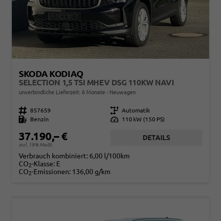
SKODA KODIAQ
SELECTION 1,5 TSI MHEV DSG 110KW NAVI
unverbindliche Lieferzeit:
6 Monate
Neuwagen
Fahrzeugnr.
857659
Getriebe
Automatik
Kraftstoff
Benzin
Leistung
110 kW (150 PS)
37.190,– €
DETAILS
incl. 19% MwSt.
Verbrauch kombiniert:
6,00 l/100km
CO
-Klasse:
E
2
CO
-Emissionen:
136,00 g/km
2