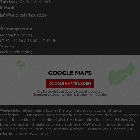
Telefax:
07751-9181866
E-Mail:
info@autogaleriesued.de
Öffnungszeiten
Montag bis Freitag
07:30 – 12:30 & 13:00 – 17:30
Uhr
Samstag
nach Vereinbarung
GOOGLE MAPS
GOOGLE KARTE LADEN
Die Karte wird von Google Maps eingebettet.
Es gelten die
Datenschutzerklärungen
von Google.
Weitere Informationen zum offiziellen Kraftstoffverbrauch und zu den offiziellen
spezifischen CO
-Emissionen und gegebenenfalls zum Stromverbrauch neuer PKW können
2
dem 'Leitfaden über den offiziellen Kraftstoffverbrauch, die offiziellen spezifischen CO
-
2
Emissionen und den offiziellen Stromverbrauch neuer PKW' entnommen werden, der an
allen Verkaufsstellen und bei der 'Deutschen Automobil Treuhand GmbH' unentgeltlich
erhältlich ist unter www.dat.de.