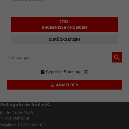
2738
ERGEBNISSE ANZEIGEN
ZURÜCKSETZEN
Fahrzeugnr.
Geparkte Fahrzeuge (
0
)
ANMELDEN
Autogalerie Süd e.K.
Marie- Curie- Str. 5
79761
Waldshut
Telefon:
07751-9181861