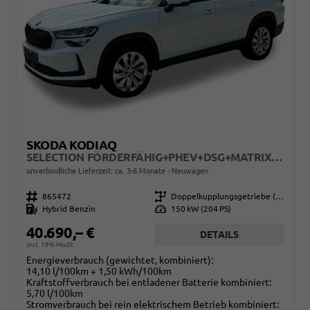
SKODA KODIAQ
SELECTION FÖRDERFÄHIG+PHEV+DSG+MATRIX+ACC+EHK+SHZ+KAMERA+17" ALU
unverbindliche Lieferzeit: ca. 3-6 Monate
Neuwagen
Fahrzeugnr.
865472
Getriebe
Doppelkupplungsgetriebe (DSG)
Kraftstoff
Hybrid Benzin
Leistung
150 kW (204 PS)
40.690,– €
DETAILS
incl. 19% MwSt.
Energieverbrauch (gewichtet, kombiniert):
14,10 l/100km + 1,50 kWh/100km
Kraftstoffverbrauch bei entladener Batterie kombiniert:
5,70 l/100km
Stromverbrauch bei rein elektrischem Betrieb kombiniert: