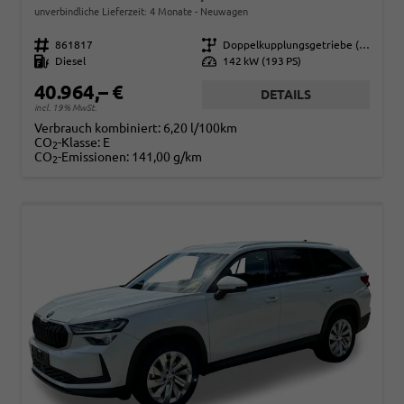
unverbindliche Lieferzeit:
4 Monate
Neuwagen
Fahrzeugnr.
861817
Getriebe
Doppelkupplungsgetriebe (DSG)
Kraftstoff
Diesel
Leistung
142 kW (193 PS)
40.964,– €
DETAILS
incl. 19% MwSt.
Verbrauch kombiniert:
6,20 l/100km
CO
-Klasse:
E
2
CO
-Emissionen:
141,00 g/km
2