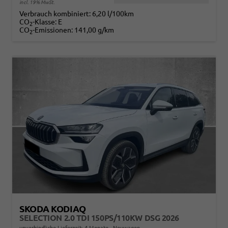
incl. 19% MwSt.
Verbrauch kombiniert:
6,20 l/100km
CO
-Klasse:
E
2
CO
-Emissionen:
141,00 g/km
2
SKODA KODIAQ
SELECTION 2.0 TDI 150PS/110KW DSG 2026
unverbindliche Lieferzeit:
4 Monate
Neuwagen