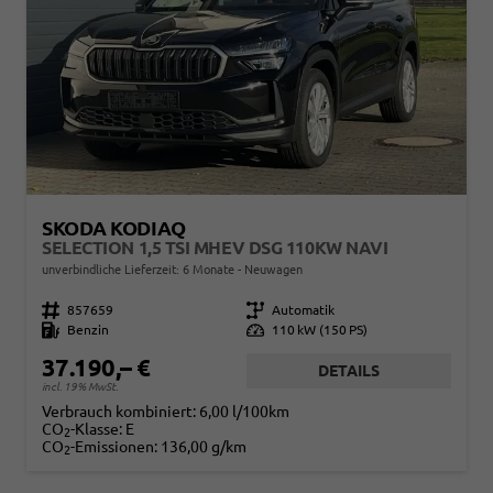
SKODA KODIAQ
SELECTION 1,5 TSI MHEV DSG 110KW NAVI
unverbindliche Lieferzeit:
6 Monate
Neuwagen
Fahrzeugnr.
857659
Getriebe
Automatik
Kraftstoff
Benzin
Leistung
110 kW (150 PS)
37.190,– €
DETAILS
incl. 19% MwSt.
Verbrauch kombiniert:
6,00 l/100km
CO
-Klasse:
E
2
CO
-Emissionen:
136,00 g/km
2