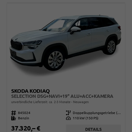
SKODA KODIAQ
SELECTION DSG+NAVI+19'' ALU+ACC+KAMERA
unverbindliche Lieferzeit: ca. 2-3 Monate
Neuwagen
Fahrzeugnr.
845024
Getriebe
Doppelkupplungsgetriebe (DSG)
Kraftstoff
Benzin
Leistung
110 kW (150 PS)
37.320,– €
DETAILS