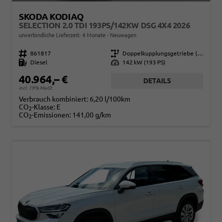
SKODA KODIAQ
SELECTION 2.0 TDI 193PS/142KW DSG 4X4 2026
unverbindliche Lieferzeit:
4 Monate
Neuwagen
Fahrzeugnr.
861817
Getriebe
Doppelkupplungsgetriebe (DSG)
Kraftstoff
Diesel
Leistung
142 kW (193 PS)
40.964,– €
DETAILS
incl. 19% MwSt.
Verbrauch kombiniert:
6,20 l/100km
CO
-Klasse:
E
2
CO
-Emissionen:
141,00 g/km
2