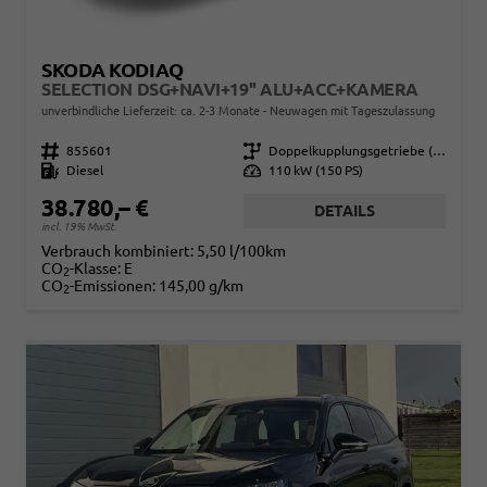
SKODA KODIAQ
SELECTION DSG+NAVI+19'' ALU+ACC+KAMERA
unverbindliche Lieferzeit: ca. 2-3 Monate
Neuwagen mit Tageszulassung
Fahrzeugnr.
855601
Getriebe
Doppelkupplungsgetriebe (DSG)
Kraftstoff
Diesel
Leistung
110 kW (150 PS)
38.780,– €
DETAILS
incl. 19% MwSt.
Verbrauch kombiniert:
5,50 l/100km
CO
-Klasse:
E
2
CO
-Emissionen:
145,00 g/km
2