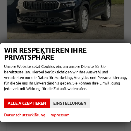
SKODA KODIAQ
WIR RESPEKTIEREN IHRE
SELECTION 2,0 TDI DSG 110KW NAVI
PRIVATSPHÄRE
unverbindliche Lieferzeit:
6 Monate
Neuwagen
Unsere Website setzt Cookies ein, um unsere Dienste für Sie
Fahrzeugnr.
857660
Getriebe
Automatik
bereitzustellen. Hierbei berücksichtigen wir Ihre Auswahl und
Kraftstoff
Diesel
Leistung
110 kW (150 PS)
verarbeiten nur die Daten für Marketing, Analytics und Personalisierung,
für die Sie uns Ihr Einverständnis geben. Sie können Ihre Einwilligung
38.780,– €
DETAILS
jederzeit mit Wirkung für die Zukunft widerrufen.
incl. 19% MwSt.
Verbrauch kombiniert:
5,30 l/100km
CO
-Klasse:
E
ALLE AKZEPTIEREN
EINSTELLUNGEN
2
CO
-Emissionen:
139,00 g/km
2
Datenschutzerklärung
Impressum