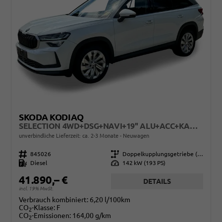
SKODA KODIAQ
SELECTION 4WD+DSG+NAVI+19'' ALU+ACC+KAMERA
unverbindliche Lieferzeit: ca. 2-3 Monate
Neuwagen
Fahrzeugnr.
845026
Getriebe
Doppelkupplungsgetriebe (DSG)
Kraftstoff
Diesel
Leistung
142 kW (193 PS)
41.890,– €
DETAILS
incl. 19% MwSt.
Verbrauch kombiniert:
6,20 l/100km
CO
-Klasse:
F
2
CO
-Emissionen:
164,00 g/km
2