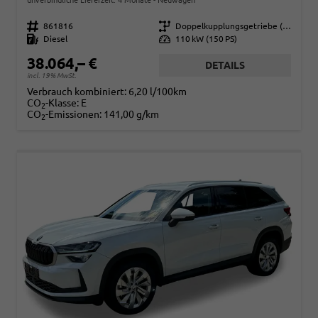
Fahrzeugnr.
861816
Getriebe
Doppelkupplungsgetriebe (DSG)
Kraftstoff
Diesel
Leistung
110 kW (150 PS)
38.064,– €
DETAILS
incl. 19% MwSt.
Verbrauch kombiniert:
6,20 l/100km
CO
-Klasse:
E
2
CO
-Emissionen:
141,00 g/km
2