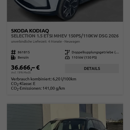
SKODA KODIAQ
SELECTION 1.5 ETSI MHEV 150PS/110KW DSG 2026
unverbindliche Lieferzeit:
4 Monate
Neuwagen
Fahrzeugnr.
861815
Getriebe
Doppelkupplungsgetriebe (DSG)
Kraftstoff
Benzin
Leistung
110 kW (150 PS)
36.666,– €
DETAILS
incl. 19% MwSt.
Verbrauch kombiniert:
6,20 l/100km
CO
-Klasse:
E
2
CO
-Emissionen:
141,00 g/km
2