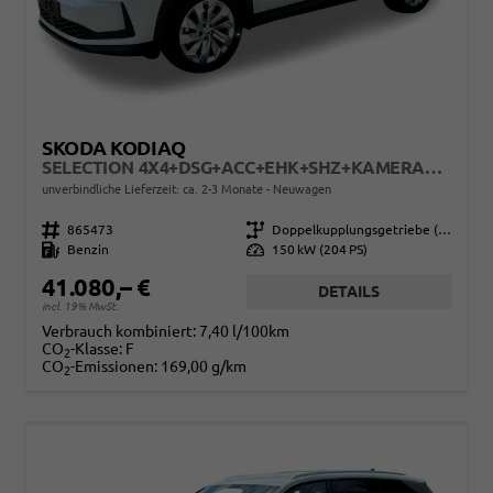
SKODA KODIAQ
SELECTION 4X4+DSG+ACC+EHK+SHZ+KAMERA+17" ALU
unverbindliche Lieferzeit: ca. 2-3 Monate
Neuwagen
Fahrzeugnr.
865473
Getriebe
Doppelkupplungsgetriebe (DSG)
Kraftstoff
Benzin
Leistung
150 kW (204 PS)
41.080,– €
DETAILS
incl. 19% MwSt.
Verbrauch kombiniert:
7,40 l/100km
CO
-Klasse:
F
2
CO
-Emissionen:
169,00 g/km
2