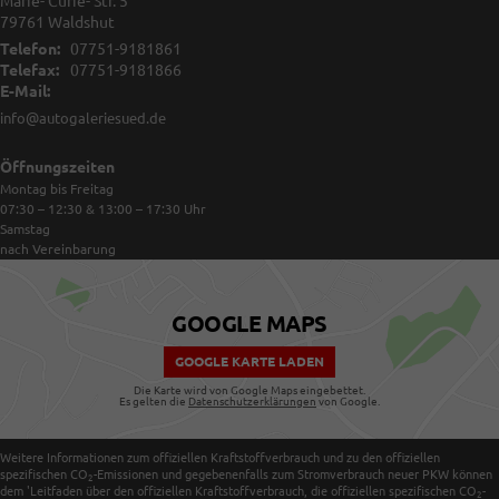
Marie- Curie- Str. 5
79761
Waldshut
Telefon:
07751-9181861
Telefax:
07751-9181866
E-Mail:
info@autogaleriesued.de
Öffnungszeiten
Montag bis Freitag
07:30 – 12:30 & 13:00 – 17:30
Uhr
Samstag
nach Vereinbarung
GOOGLE MAPS
GOOGLE KARTE LADEN
Die Karte wird von Google Maps eingebettet.
Es gelten die
Datenschutzerklärungen
von Google.
Weitere Informationen zum offiziellen Kraftstoffverbrauch und zu den offiziellen
spezifischen CO
-Emissionen und gegebenenfalls zum Stromverbrauch neuer PKW können
2
dem 'Leitfaden über den offiziellen Kraftstoffverbrauch, die offiziellen spezifischen CO
-
2