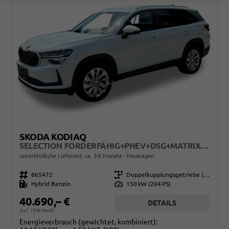
SKODA KODIAQ
SELECTION FÖRDERFÄHIG+PHEV+DSG+MATRIX+ACC+EHK+SHZ+KAMERA+17" ALU
unverbindliche Lieferzeit: ca. 3-6 Monate
Neuwagen
Fahrzeugnr.
865472
Getriebe
Doppelkupplungsgetriebe (DSG)
Kraftstoff
Hybrid Benzin
Leistung
150 kW (204 PS)
40.690,– €
DETAILS
incl. 19% MwSt.
Energieverbrauch (gewichtet, kombiniert):